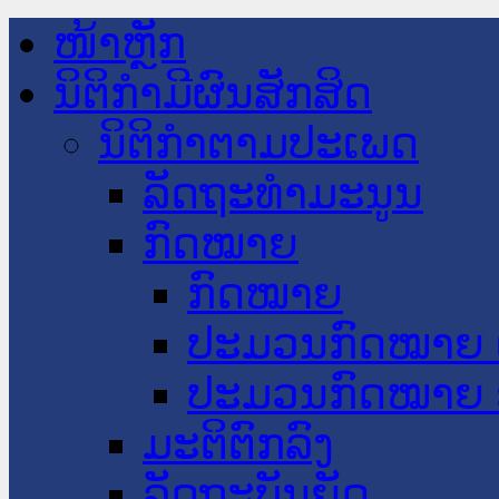
ໜ້າຫຼັກ
ນິຕິກໍາມີຜົນສັກສິດ
ນິຕິກໍາຕາມປະເພດ
ລັດຖະທໍາມະນູນ
ກົດໝາຍ
ກົດໝາຍ
ປະມວນກົດໝາຍ 
ປະມວນກົດໝາຍ 
ມະຕິຕົກລົງ
ລັດຖະບັນຍັດ