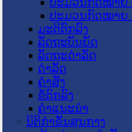
ປະມວນກົດໝາຍ 
ປະມວນກົດໝາຍ 
ມະຕິຕົກລົງ
ລັດຖະບັນຍັດ
ລັດຖະດໍາລັດ
ດໍາລັດ
ຄໍາສັ່ງ
ຂໍ້ຕົກລົງ
ຄໍາແນະນໍາ
ນິຕິກຳຂັ້ນສູນກາງ