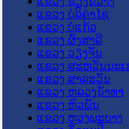
ແຂວງ ຊຽງຂວາງ
ແຂວງ ບໍລິຄໍາໄຊ
ແຂວງ ບໍ່ແກ້ວ
ແຂວງ ຜົ້ງສາລີ
ແຂວງ ວຽງຈັນ
ແຂວງ ສະຫວັນນະເ
ແຂວງ ສາລະວັນ
ແຂວງ ຫລວງນໍ້າທາ
ແຂວງ ຫົວພັນ
ແຂວງ ຫຼວງພະບາງ