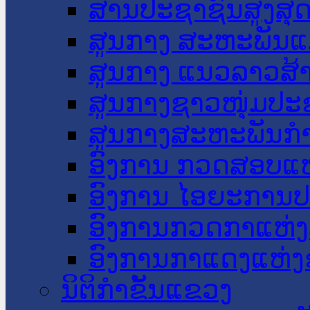
ສານປະຊາຊົນສູງສຸ
ສູນກາງ ສະຫະພັນແ
ສູນກາງ ແນວລາວສ້
ສູນກາງຊາວໜຸ່ມປະ
ສູນກາງສະຫະພັນກ
ອົງການ ກວດສອບແຫ
ອົງການ ໄອຍະການປ
ອົງການກວດກາແຫ່ງ
ອົງການກາແດງແຫ່
ນິຕິກໍາຂັ້ນແຂວງ