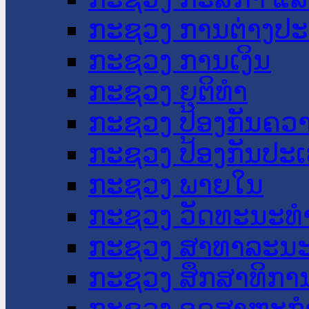
ກະຊວງ ການຕ່າງປ
ກະຊວງ ການເງິນ
ກະຊວງ ຍຸຕິທໍາ
ກະຊວງ ປ້ອງກັນຄວ
ກະຊວງ ປ້ອງກັນປະ
ກະຊວງ ພາຍໃນ
ກະຊວງ ວັດທະນະທຳ
ກະຊວງ ສາທາລະນະ
ກະຊວງ ສຶກສາທິການ
ກະຊວງ ອຸດສາຫະກຳ