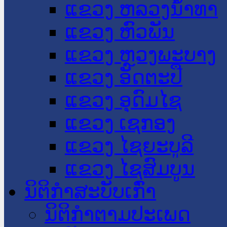
ແຂວງ ຫລວງນໍ້າທາ
ແຂວງ ຫົວພັນ
ແຂວງ ຫຼວງພະບາງ
ແຂວງ ອັດຕະປື
ແຂວງ ອຸດົມໄຊ
ແຂວງ ເຊກອງ
ແຂວງ ໄຊຍະບູລີ
ແຂວງ ໄຊສົມບູນ
ນິຕິກໍາສະບັບເກົ່າ
ນິຕິກຳຕາມປະເພດ