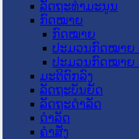
ລັດຖະທໍາມະນູນ
ກົດໝາຍ
ກົດໝາຍ
ປະມວນກົດໝາຍ 
ປະມວນກົດໝາຍ 
ມະຕິຕົກລົງ
ລັດຖະບັນຍັດ
ລັດຖະດໍາລັດ
ດໍາລັດ
ຄໍາສັ່ງ