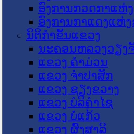
ອົງການກວດກາແຫ່ງ
ອົງການກາແດງແຫ່
ນິຕິກໍາຂັ້ນແຂວງ
ນະ​ຄອນ​ຫລວງວຽງຈ
ແຂວງ ຄໍາມ່ວນ
ແຂວງ ຈໍາປາສັກ
ແຂວງ ຊຽງຂວາງ
ແຂວງ ບໍລິຄໍາໄຊ
ແຂວງ ບໍ່ແກ້ວ
ແຂວງ ຜົ້ງສາລີ