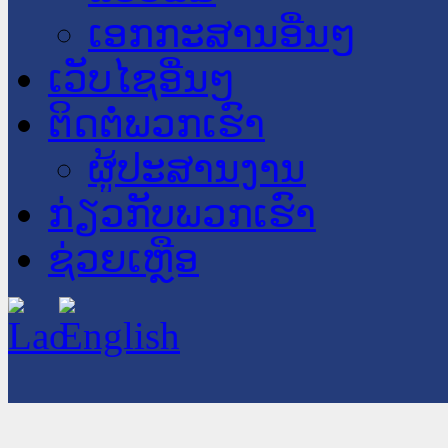
ເອກກະສານອື່ນໆ
ເວັບໄຊອື່ນໆ
ຕິດຕໍ່ພວກເຮົາ
ຜູ້ປະສານງານ
ກ່ຽວກັບພວກເຮົາ
ຊ່ວຍເຫຼືອ