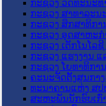
ກະຊວງ ວັດທະນະທຳ
ກະຊວງ ສາທາລະນະ
ກະຊວງ ສຶກສາທິການ
ກະຊວງ ອຸດສາຫະກຳ
ກະຊວງ ເຕັກໂນໂລຊີ
ກະຊວງ ແຮງງານ ແລ
ກະຊວງ ໂຍທາທິການ 
ຄະນະຈັດຕັ້ງສູນກາງ
ທະນາຄານແຫ່ງ ສປ
ສະຫະພັນນັກຮົບເກົ