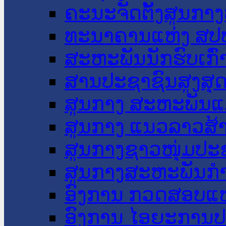
ຄະນະຈັດຕັ້ງສູນກາງ
ທະນາຄານແຫ່ງ ສປ
ສະຫະພັນນັກຮົບເກົ
ສານປະຊາຊົນສູງສຸ
ສູນກາງ ສະຫະພັນແ
ສູນກາງ ແນວລາວສ້
ສູນກາງຊາວໜຸ່ມປະ
ສູນກາງສະຫະພັນກ
ອົງການ ກວດສອບແຫ
ອົງການ ໄອຍະການປ