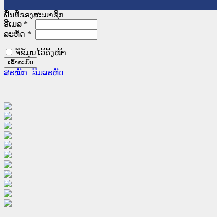
ພື້ນທີ່ຂອງສະມາຊິກ
ອີເມລ
*
ລະຫັດ
*
ຈື່ຂໍ້ມູນໄວ້ຄັ້ງໜ້າ
ສະໝັກ
|
ລືມລະຫັດ