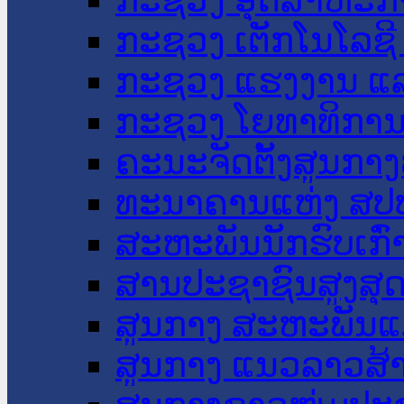
ກະຊວງ ເຕັກໂນໂລຊີ
ກະຊວງ ແຮງງານ ແລ
ກະຊວງ ໂຍທາທິການ 
ຄະນະຈັດຕັ້ງສູນກາງ
ທະນາຄານແຫ່ງ ສປ
ສະຫະພັນນັກຮົບເກົ
ສານປະຊາຊົນສູງສຸ
ສູນກາງ ສະຫະພັນແ
ສູນກາງ ແນວລາວສ້