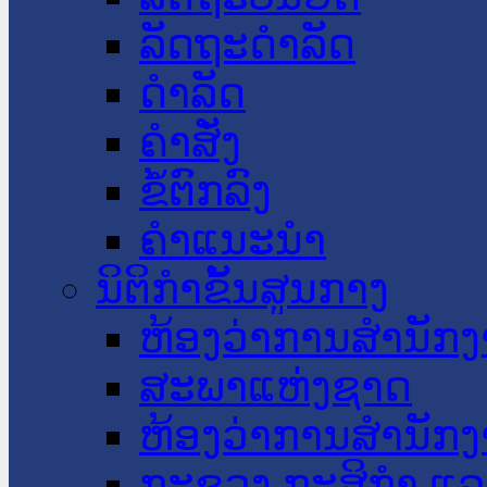
ລັດຖະດໍາລັດ
ດໍາລັດ
ຄໍາສັ່ງ
ຂໍ້ຕົກລົງ
ຄໍາແນະນໍາ
ນິຕິກໍາຂັ້ນສູນກາງ
ຫ້ອງວ່າການສໍານັ
ສະພາແຫ່ງຊາດ
ຫ້ອງວ່າການສຳນັກງ
ກະຊວງ ກະສິກຳ ແລະ