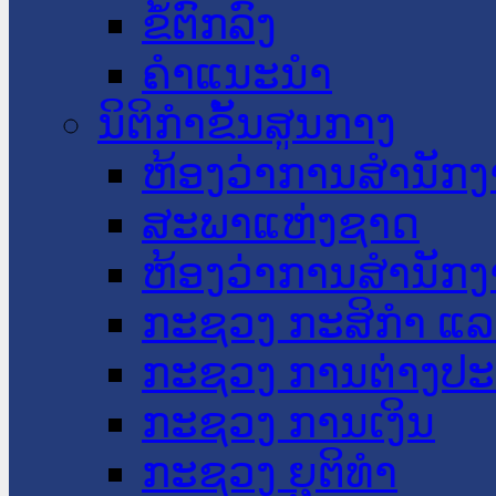
ຂໍ້ຕົກລົງ
ຄໍາແນະນໍາ
ນິຕິກໍາຂັ້ນສູນກາງ
ຫ້ອງວ່າການສໍານັ
ສະພາແຫ່ງຊາດ
ຫ້ອງວ່າການສຳນັກງ
ກະຊວງ ກະສິກຳ ແລະ
ກະຊວງ ການຕ່າງປ
ກະຊວງ ການເງິນ
ກະຊວງ ຍຸຕິທໍາ