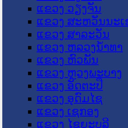
ແຂວງ ວຽງຈັນ
ແຂວງ ສະຫວັນນະເ
ແຂວງ ສາລະວັນ
ແຂວງ ຫລວງນໍ້າທາ
ແຂວງ ຫົວພັນ
ແຂວງ ຫຼວງພະບາງ
ແຂວງ ອັດຕະປື
ແຂວງ ອຸດົມໄຊ
ແຂວງ ເຊກອງ
ແຂວງ ໄຊຍະບູລີ