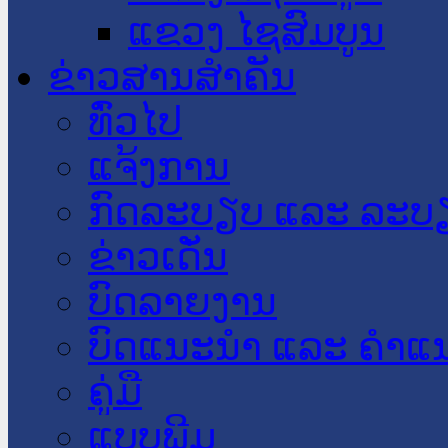
ແຂວງ ໄຊສົມບູນ
ຂ່າວສານສໍາຄັນ
​ທົ່ວ​ໄປ
ແຈ້ງການ
ກົດລະບຽບ ແລະ ລະບ
ຂ່າວເດັ່ນ
ບົດລາຍງານ
ບົດແນະນໍາ ແລະ ຄໍາແ
ຄູ່ມື
ແບບພີມ