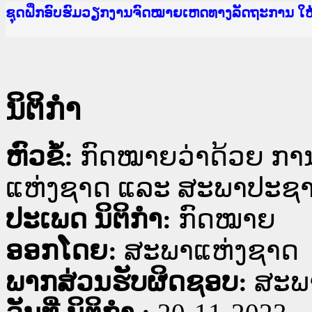
Ministry of Justice Lao PDR
ເຜີຍແຜ່ວັບໄຊຈົດໝາຍເຫດທາງລັດຖະການ ແລະ ແອັບກ
ກະຊວງຍຸຕິທຳ
ຊຸດຝຶກອົບຮົມວຽກງານຈົດໝາຍເຫດທາງລັດຖະການ ໃ
ກອງປະຊຸມທົບທວນຄືນການຈັດຕັ້ງປະຕິບັດວຽກງານຈ
ຝຶກອົບຮົມ ຜູ່ປະສານງານວຽກງານຈົດໝາຍເຫດທາງລັ
ຝຶກອົບຮົມ ຜູ່ປະສານງານວຽກງານຈົດໝາຍເຫດທາງລັດ
ເຜີຍແຜ່ແອັບກົດໝາຍລາວ ແລະ ເວັບໄຊຈົດໝາຍເຫດທ
ເຜີຍແຜ່ແອັບກົດໝາຍລາວ ແລະ ເວັບໄຊຈົດໝາຍເຫດທາ
ຍົກລະດັບວຽກງານຈົດໝາຍເຫດທາງລັດຖະການໃຫ້ຜູ້
ຊຸດຝຶກອົບຮົມວຽກງານຈົດໝາຍເຫດທາງລັດຖະການ ໃ
ນິຕິກໍາ
ຫົວຂໍ້:
ກົດໝາຍວ່າດ້ວຍ ກ
ແຫ່ງຊາດ ແລະ ສະພາປະຊາຊົ
ປະເພດ ນິຕິກໍາ:
ກົດໝາຍ
ອອກໂດຍ:
ສະພາແຫ່ງຊາດ
ພາກສ່ວນຮັບຜິດຊອບ:
ສະພ