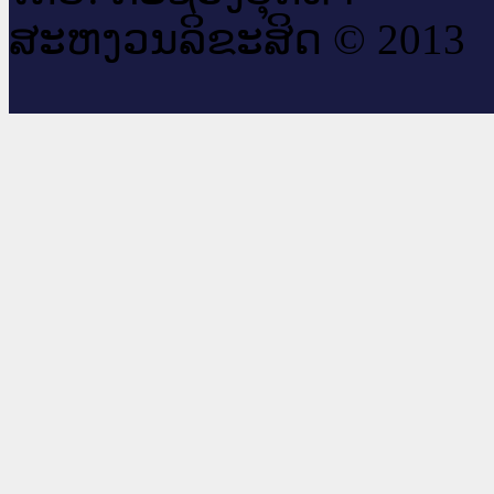
ສະ​ຫງວນ​ລິ​ຂະ​ສິດ © 2013