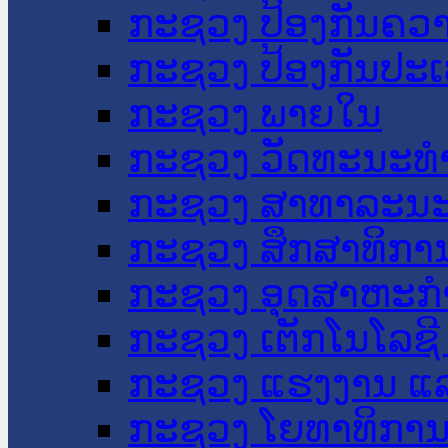
ກະຊວງ ປ້ອງກັນຄວ
ກະຊວງ ປ້ອງກັນປະ
ກະຊວງ ພາຍໃນ
ກະຊວງ ວັດທະນະທຳ
ກະຊວງ ສາທາລະນະ
ກະຊວງ ສຶກສາທິການ
ກະຊວງ ອຸດສາຫະກຳ
ກະຊວງ ເຕັກໂນໂລຊີ
ກະຊວງ ແຮງງານ ແລ
ກະຊວງ ໂຍທາທິການ 