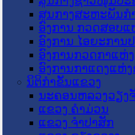
ສູນກາງຊາວໜຸ່ມປະ
ສູນກາງສະຫະພັນກ
ອົງການ ກວດສອບແຫ
ອົງການ ໄອຍະການປ
ອົງການກວດກາແຫ່ງ
ອົງການກາແດງແຫ່
ນິຕິກໍາຂັ້ນແຂວງ
ນະ​ຄອນ​ຫລວງວຽງຈ
ແຂວງ ຄໍາມ່ວນ
ແຂວງ ຈໍາປາສັກ