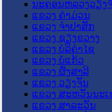
ນະ​ຄອນ​ຫລວງວຽງຈ
ແຂວງ ຄໍາມ່ວນ
ແຂວງ ຈໍາປາສັກ
ແຂວງ ຊຽງຂວາງ
ແຂວງ ບໍລິຄໍາໄຊ
ແຂວງ ບໍ່ແກ້ວ
ແຂວງ ຜົ້ງສາລີ
ແຂວງ ວຽງຈັນ
ແຂວງ ສະຫວັນນະເ
ແຂວງ ສາລະວັນ