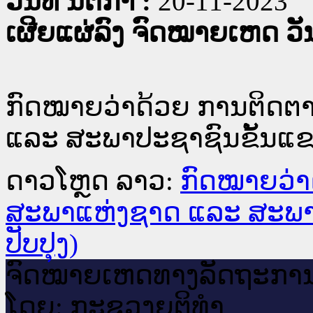
ວັນທີ່ ນິຕິກໍາ :
20-11-2023
ເຜີຍແຜ່ລົງ ຈົດໝາຍເຫດ ວັນທ
ກົດໝາຍວ່າດ້ວຍ ການຕິດ
ແລະ ສະພາປະຊາຊົນຂັ້ນແຂວ
ດາວໂຫຼດ ລາວ:
ກົດໝາຍວ່
ສະພາແຫ່ງຊາດ ແລະ ສະພາປ
ປັບປຸງ)
ຈົດ​ໝາຍ​ເຫດ​ທາງ​ລັດ​ຖະ​ກາ
ໂດຍ: ກະ​ຊວງຍຸ​ຕິ​ທຳ