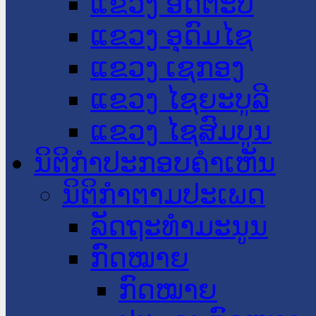
ແຂວງ ອັດຕະປື
ແຂວງ ອຸດົມໄຊ
ແຂວງ ເຊກອງ
ແຂວງ ໄຊຍະບູລີ
ແຂວງ ໄຊສົມບູນ
ນິຕິກໍາປະກອບຄໍາເຫັນ
ນິຕິກໍາຕາມປະເພດ
ລັດຖະທໍາມະນູນ
ກົດໝາຍ
ກົດໝາຍ