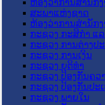
ຫ້ອງວ່າການສໍານັ
ສະພາແຫ່ງຊາດ
ຫ້ອງວ່າການສຳນັກງ
ກະຊວງ ກະສິກຳ ແລະ
ກະຊວງ ການຕ່າງປ
ກະຊວງ ການເງິນ
ກະຊວງ ຍຸຕິທໍາ
ກະຊວງ ປ້ອງກັນຄວ
ກະຊວງ ປ້ອງກັນປະ
ກະຊວງ ພາຍໃນ