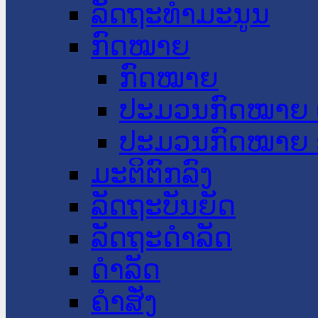
ລັດຖະທໍາມະນູນ
ກົດໝາຍ
ກົດໝາຍ
ປະມວນກົດໝາຍ 
ປະມວນກົດໝາຍ 
ມະຕິຕົກລົງ
ລັດຖະບັນຍັດ
ລັດຖະດໍາລັດ
ດໍາລັດ
ຄໍາສັ່ງ