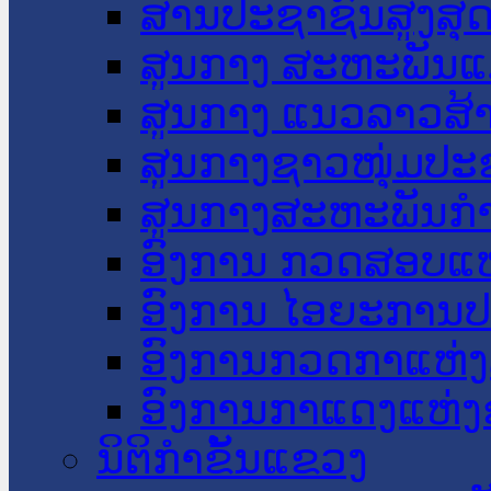
ສານປະຊາຊົນສູງສຸ
ສູນກາງ ສະຫະພັນແ
ສູນກາງ ແນວລາວສ້
ສູນກາງຊາວໜຸ່ມປະ
ສູນກາງສະຫະພັນກ
ອົງການ ກວດສອບແຫ
ອົງການ ໄອຍະການປ
ອົງການກວດກາແຫ່ງ
ອົງການກາແດງແຫ່
ນິຕິກໍາຂັ້ນແຂວງ