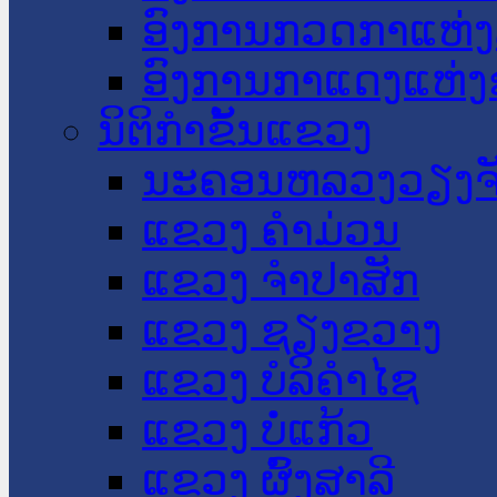
ອົງການກວດກາແຫ່ງ
ອົງການກາແດງແຫ່
ນິຕິກໍາຂັ້ນແຂວງ
ນະ​ຄອນ​ຫລວງວຽງຈ
ແຂວງ ຄໍາມ່ວນ
ແຂວງ ຈໍາປາສັກ
ແຂວງ ຊຽງຂວາງ
ແຂວງ ບໍລິຄໍາໄຊ
ແຂວງ ບໍ່ແກ້ວ
ແຂວງ ຜົ້ງສາລີ