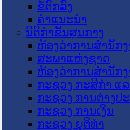
ຂໍ້ຕົກລົງ
ຄໍາແນະນໍາ
ນິຕິກໍາຂັ້ນສູນກາງ
ຫ້ອງວ່າການສໍານັ
ສະພາແຫ່ງຊາດ
ຫ້ອງວ່າການສຳນັກງ
ກະຊວງ ກະສິກຳ ແລະ
ກະຊວງ ການຕ່າງປ
ກະຊວງ ການເງິນ
ກະຊວງ ຍຸຕິທໍາ