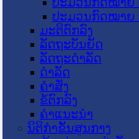
ປະມວນກົດໝາຍ 
ປະມວນກົດໝາຍ 
ມະຕິຕົກລົງ
ລັດຖະບັນຍັດ
ລັດຖະດໍາລັດ
ດໍາລັດ
ຄໍາສັ່ງ
ຂໍ້ຕົກລົງ
ຄໍາແນະນໍາ
ນິຕິກຳຂັ້ນສູນກາງ