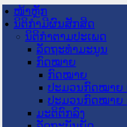
ໜ້າຫຼັກ
ນິຕິກໍາມີຜົນສັກສິດ
ນິຕິກໍາຕາມປະເພດ
ລັດຖະທໍາມະນູນ
ກົດໝາຍ
ກົດໝາຍ
ປະມວນກົດໝາຍ 
ປະມວນກົດໝາຍ 
ມະຕິຕົກລົງ
ລັດຖະບັນຍັດ