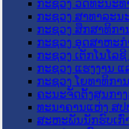
ກະຊວງ ວັດທະນະທຳ
ກະຊວງ ສາທາລະນະ
ກະຊວງ ສຶກສາທິການ
ກະຊວງ ອຸດສາຫະກຳ
ກະຊວງ ເຕັກໂນໂລຊີ
ກະຊວງ ແຮງງານ ແລ
ກະຊວງ ໂຍທາທິການ 
ຄະນະຈັດຕັ້ງສູນກາງ
ທະນາຄານແຫ່ງ ສປ
ສະຫະພັນນັກຮົບເກົ