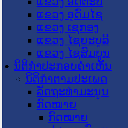
ແຂວງ ອັດຕະປື
ແຂວງ ອຸດົມໄຊ
ແຂວງ ເຊກອງ
ແຂວງ ໄຊຍະບູລີ
ແຂວງ ໄຊສົມບູນ
ນິຕິກໍາປະກອບຄໍາເຫັນ
ນິຕິກໍາຕາມປະເພດ
ລັດຖະທໍາມະນູນ
ກົດໝາຍ
ກົດໝາຍ