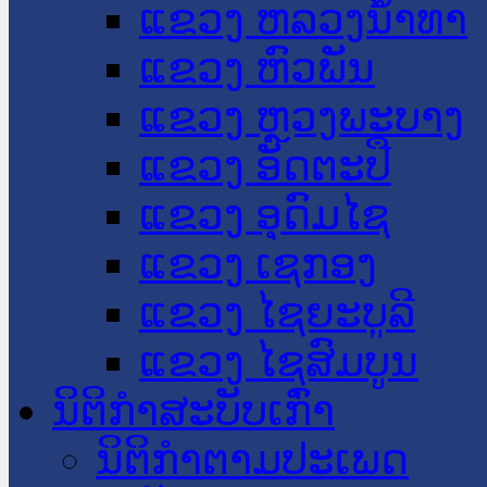
ແຂວງ ຫລວງນໍ້າທາ
ແຂວງ ຫົວພັນ
ແຂວງ ຫຼວງພະບາງ
ແຂວງ ອັດຕະປື
ແຂວງ ອຸດົມໄຊ
ແຂວງ ເຊກອງ
ແຂວງ ໄຊຍະບູລີ
ແຂວງ ໄຊສົມບູນ
ນິຕິກໍາສະບັບເກົ່າ
ນິຕິກຳຕາມປະເພດ