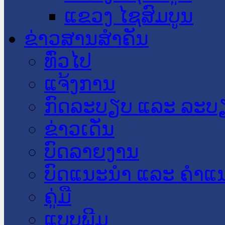
ແຂວງ ໄຊສົມບູນ
ຂ່າວສານສໍາຄັນ
​ທົ່ວ​ໄປ
ແຈ້ງການ
ກົດລະບຽບ ແລະ ລະບ
ຂ່າວເດັ່ນ
ບົດລາຍງານ
ບົດແນະນໍາ ແລະ ຄໍາແ
ຄູ່ມື
ແບບພີມ