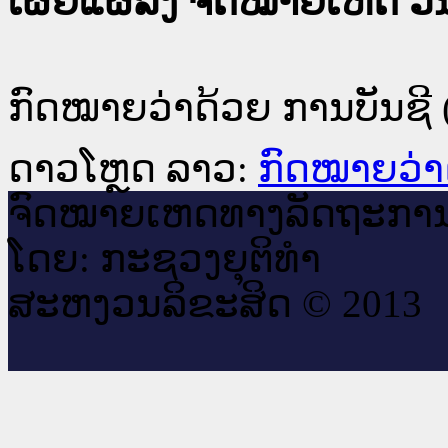
ເຜີຍແຜ່ລົງ ຈົດໝາຍເຫດ ວັນທ
ກົດໝາຍວ່າດ້ວຍ ການບັນຊີ (
ດາວໂຫຼດ ລາວ:
ກົດໝາຍວ່າດ
ຈົດ​ໝາຍ​ເຫດ​ທາງ​ລັດ​ຖະ​ກາ
ໂດຍ: ກະ​ຊວງຍຸ​ຕິ​ທຳ
ສະ​ຫງວນ​ລິ​ຂະ​ສິດ © 2013