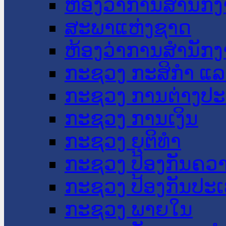
ຫ້ອງວ່າການສໍານັ
ສະພາແຫ່ງຊາດ
ຫ້ອງວ່າການສຳນັກງ
ກະຊວງ ກະສິກຳ ແລະ
ກະຊວງ ການຕ່າງປ
ກະຊວງ ການເງິນ
ກະຊວງ ຍຸຕິທໍາ
ກະຊວງ ປ້ອງກັນຄວ
ກະຊວງ ປ້ອງກັນປະ
ກະຊວງ ພາຍໃນ