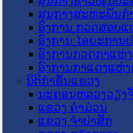
ສູນກາງຊາວໜຸ່ມປະ
ສູນກາງສະຫະພັນກ
ອົງການ ກວດສອບແຫ
ອົງການ ໄອຍະການປ
ອົງການກວດກາແຫ່ງ
ອົງການກາແດງແຫ່
ນິຕິກໍາຂັ້ນແຂວງ
ນະ​ຄອນ​ຫລວງວຽງຈ
ແຂວງ ຄໍາມ່ວນ
ແຂວງ ຈໍາປາສັກ