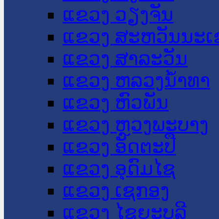
ແຂວງ ວຽງຈັນ
ແຂວງ ສະຫວັນນະເ
ແຂວງ ສາລະວັນ
ແຂວງ ຫລວງນໍ້າທາ
ແຂວງ ຫົວພັນ
ແຂວງ ຫຼວງພະບາງ
ແຂວງ ອັດຕະປື
ແຂວງ ອຸດົມໄຊ
ແຂວງ ເຊກອງ
ແຂວງ ໄຊຍະບູລີ