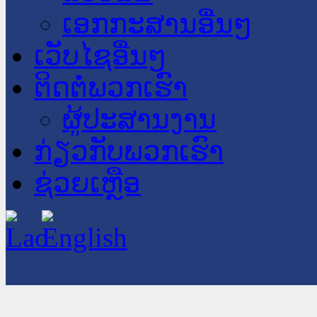
ເອກກະສານອື່ນໆ
ເວັບໄຊອື່ນໆ
ຕິດຕໍ່ພວກເຮົາ
ຜູ້ປະສານງານ
ກ່ຽວກັບພວກເຮົາ
ຊ່ວຍເຫຼືອ