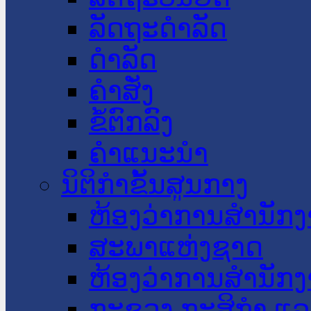
ລັດຖະດໍາລັດ
ດໍາລັດ
ຄໍາສັ່ງ
ຂໍ້ຕົກລົງ
ຄໍາແນະນໍາ
ນິຕິກໍາຂັ້ນສູນກາງ
ຫ້ອງວ່າການສໍານັ
ສະພາແຫ່ງຊາດ
ຫ້ອງວ່າການສຳນັກງ
ກະຊວງ ກະສິກຳ ແລະ