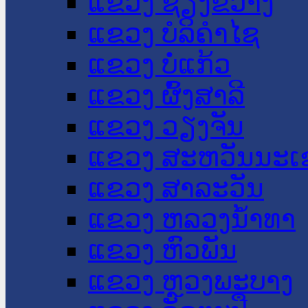
ແຂວງ ຊຽງຂວາງ
ແຂວງ ບໍລິຄໍາໄຊ
ແຂວງ ບໍ່ແກ້ວ
ແຂວງ ຜົ້ງສາລີ
ແຂວງ ວຽງຈັນ
ແຂວງ ສະຫວັນນະເ
ແຂວງ ສາລະວັນ
ແຂວງ ຫລວງນໍ້າທາ
ແຂວງ ຫົວພັນ
ແຂວງ ຫຼວງພະບາງ