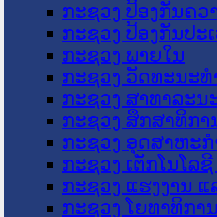
ກະຊວງ ປ້ອງກັນຄວ
ກະຊວງ ປ້ອງກັນປະ
ກະຊວງ ພາຍໃນ
ກະຊວງ ວັດທະນະທຳ
ກະຊວງ ສາທາລະນະ
ກະຊວງ ສຶກສາທິການ
ກະຊວງ ອຸດສາຫະກຳ
ກະຊວງ ເຕັກໂນໂລຊີ
ກະຊວງ ແຮງງານ ແລ
ກະຊວງ ໂຍທາທິການ 