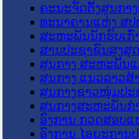
ຄະນະຈັດຕັ້ງສູນກາງ
ທະນາຄານແຫ່ງ ສປ
ສະຫະພັນນັກຮົບເກົ
ສານປະຊາຊົນສູງສຸ
ສູນກາງ ສະຫະພັນແ
ສູນກາງ ແນວລາວສ້
ສູນກາງຊາວໜຸ່ມປະ
ສູນກາງສະຫະພັນກ
ອົງການ ກວດສອບແຫ
ອົງການ ໄອຍະການປ