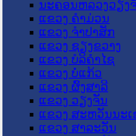
ນະ​ຄອນ​ຫລວງວຽງຈ
ແຂວງ ຄໍາມ່ວນ
ແຂວງ ຈໍາປາສັກ
ແຂວງ ຊຽງຂວາງ
ແຂວງ ບໍລິຄໍາໄຊ
ແຂວງ ບໍ່ແກ້ວ
ແຂວງ ຜົ້ງສາລີ
ແຂວງ ວຽງຈັນ
ແຂວງ ສະຫວັນນະເ
ແຂວງ ສາລະວັນ