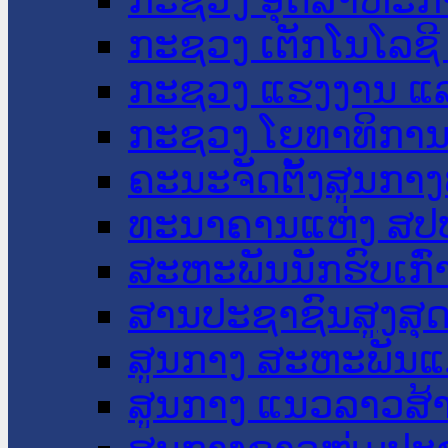
ກະຊວງ ເຕັກໂນໂລຊີ
ກະຊວງ ແຮງງານ ແລ
ກະຊວງ ໂຍທາທິການ 
ຄະນະຈັດຕັ້ງສູນກາງ
ທະນາຄານແຫ່ງ ສປ
ສະຫະພັນນັກຮົບເກົ
ສານປະຊາຊົນສູງສຸ
ສູນກາງ ສະຫະພັນແ
ສູນກາງ ແນວລາວສ້