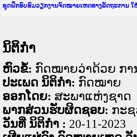
Ministry of Justice Lao PDR
ເຜີຍແຜ່ວັບໄຊຈົດໝາຍເຫດທາງລັດຖະການ ແລະ ແອັບກ
ກະຊວງຍຸຕິທຳ
ຊຸດຝຶກອົບຮົມວຽກງານຈົດໝາຍເຫດທາງລັດຖະການ ໃ
ກອງປະຊຸມທົບທວນຄືນການຈັດຕັ້ງປະຕິບັດວຽກງານຈ
ຝຶກອົບຮົມ ຜູ່ປະສານງານວຽກງານຈົດໝາຍເຫດທາງລັ
ຝຶກອົບຮົມ ຜູ່ປະສານງານວຽກງານຈົດໝາຍເຫດທາງລັດ
ເຜີຍແຜ່ແອັບກົດໝາຍລາວ ແລະ ເວັບໄຊຈົດໝາຍເຫດທ
ເຜີຍແຜ່ແອັບກົດໝາຍລາວ ແລະ ເວັບໄຊຈົດໝາຍເຫດທາ
ຍົກລະດັບວຽກງານຈົດໝາຍເຫດທາງລັດຖະການໃຫ້ຜູ້
ຊຸດຝຶກອົບຮົມວຽກງານຈົດໝາຍເຫດທາງລັດຖະການ ໃ
ນິຕິກໍາ
ຫົວຂໍ້:
ກົດໝາຍວ່າດ້ວຍ ການບ
ປະເພດ ນິຕິກໍາ:
ກົດໝາຍ
ອອກໂດຍ:
ສະພາແຫ່ງຊາດ
ພາກສ່ວນຮັບຜິດຊອບ:
ກະຊວ
ວັນທີ່ ນິຕິກໍາ :
20-11-2023