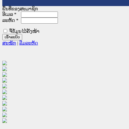
ພື້ນທີ່ຂອງສະມາຊິກ
ອີເມລ
*
ລະຫັດ
*
ຈື່ຂໍ້ມູນໄວ້ຄັ້ງໜ້າ
ສະໝັກ
|
ລືມລະຫັດ