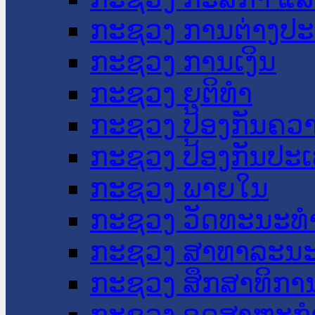
ກະຊວງ ການຕ່າງປ
ກະຊວງ ການເງິນ
ກະຊວງ ຍຸຕິທໍາ
ກະຊວງ ປ້ອງກັນຄວ
ກະຊວງ ປ້ອງກັນປະ
ກະຊວງ ພາຍໃນ
ກະຊວງ ວັດທະນະທຳ
ກະຊວງ ສາທາລະນະ
ກະຊວງ ສຶກສາທິການ
ກະຊວງ ອຸດສາຫະກຳ