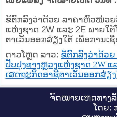
ຂໍ້ຕົກລົງວ່າດ້ວຍ ລາຄາຫົວໜ
ແຫ່ງຊາດ 2W ແລະ 2E ພາຍໃຕ
ຕາເວັນອອກສ່ຽງໃຕ້ ເພື່ອການເ
ດາວໂຫຼດ ລາວ:
ຂໍ້ຕົກລົງວ່າ
ປັບປຸງທາງຫຼວງແຫ່ງຊາດ 2W 
ເສດຖະກິດອາຊີຕາເວັນອອກສ່ຽງໃ
ຈົດ​ໝາຍ​ເຫດ​ທາງ​ລ
ໂດຍ: ກ