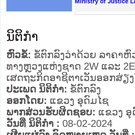
ງລັດຖະການໃຫ້ຜູ້ປະສານງານ
້ງປະຕິບັດວຽກງານຈົດໝາຍເຫດ
ງານຈົດໝາຍເຫດທາງລັດຖະການ
ງານຈົດໝາຍເຫດທາງລັດຖະການ
ລະ ເວັບໄຊຈົດໝາຍເຫດທາງ
ລະ ເວັບໄຊຈົດໝາຍເຫດທາງ
ຍເຫດທາງລັດຖະການ ໃຫ້ຜູ້
ຍເຫດທາງລັດຖະການ ໃຫ້ຜູ້
Ministry of Justice 
ຄານສັນຕິບານປະຊາຊົນ
າຄານຕຳຫຼວດປະຊາຊົນ
ຊາຊົນ ພາກເໜືອ
ຊາຊົນ ພາກກາງ
ພາກເໜືອ
າກກາງ
ຖະການ
າກໃຕ້
ນິຕິກໍາ
ຫົວຂໍ້:
ຂໍ້ຕົກລົງວ່າດ້ວຍ ລາຄ
ທາງຫຼວງແຫ່ງຊາດ 2W ແລະ 2
ເສດຖະກິດອາຊີຕາເວັນອອກສ່ຽງໃ
ປະເພດ ນິຕິກໍາ:
ຂໍ້ຕົກລົງ
ອອກໂດຍ:
ແຂວງ ອຸດົມໄຊ
ພາກສ່ວນຮັບຜິດຊອບ:
ແຂວງ ອຸ
ວັນທີ່ ນິຕິກໍາ :
08-02-2024
ເຜີຍແຜ່ລົງ ຈົດໝາຍເຫດ ວັນທີ່ :