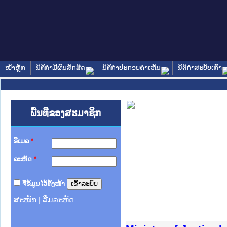
ໜ້າຫຼັກ
ນິຕິກໍາມີຜົນສັກສິດ
ນິຕິກໍາປະກອບຄໍາເຫັນ
ນິຕິກໍາສະບັບເກົ່າ
ພື້ນທີ່ຂອງສະມາຊິກ
ອີເມລ
*
ລະຫັດ
*
ຈື່ຂໍ້ມູນໄວ້ຄັ້ງໜ້າ
ສະໝັກ
|
ລືມລະຫັດ