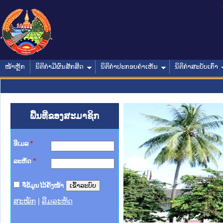
ໜ້າຫຼັກ
ນິຕິກໍາມີຜົນສັກສິດ
ນິຕິກໍາປະກອບຄໍາເຫັນ
ນິຕິກໍາສະບັບເກົ່າ
ພື້ນທີ່ຂອງສະມາຊິກ
ອີເມລ
*
ລະຫັດ
*
ຈື່ຂໍ້ມູນໄວ້ຄັ້ງໜ້າ
ສະໝັກ
|
ລືມລະຫັດ