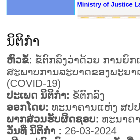
ງລັດຖະການໃຫ້ຜູ້ປະສານງານ
້ງປະຕິບັດວຽກງານຈົດໝາຍເຫດ
ງານຈົດໝາຍເຫດທາງລັດຖະການ
ງານຈົດໝາຍເຫດທາງລັດຖະການ
ລະ ເວັບໄຊຈົດໝາຍເຫດທາງ
ລະ ເວັບໄຊຈົດໝາຍເຫດທາງ
ຍເຫດທາງລັດຖະການ ໃຫ້ຜູ້
ຍເຫດທາງລັດຖະການ ໃຫ້ຜູ້
Ministry of Justice Lao
ຄານສັນຕິບານປະຊາຊົນ
າຄານຕຳຫຼວດປະຊາຊົນ
ຊາຊົນ ພາກເໜືອ
ຊາຊົນ ພາກກາງ
ພາກເໜືອ
າກກາງ
ຖະການ
າກໃຕ້
ນິຕິກໍາ
ຫົວຂໍ້:
ຂໍ້ຕົກລົງວ່າດ້ວຍ ການຍົ
ສະພາບການລະບາດຂອງພະຍາດອັ
(COVID-19)
ປະເພດ ນິຕິກໍາ:
ຂໍ້ຕົກລົງ
ອອກໂດຍ:
ທະນາຄານແຫ່ງ ສປປ
ພາກສ່ວນຮັບຜິດຊອບ:
ທະນາຄາ
ວັນທີ່ ນິຕິກໍາ :
26-03-2024