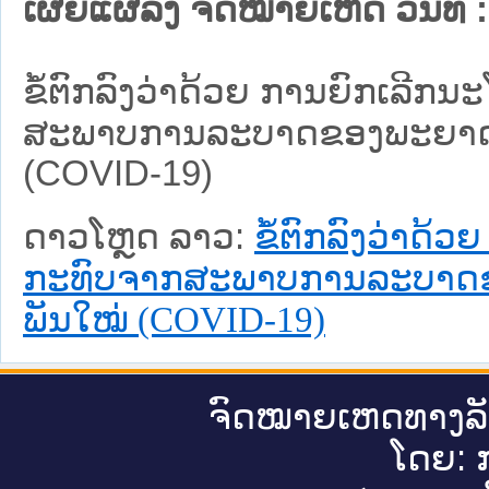
ເຜີຍແຜ່ລົງ ຈົດໝາຍເຫດ ວັນທີ່ :
ຂໍ້ຕົກລົງວ່າດ້ວຍ ການຍົກເລີກນ
ສະພາບການລະບາດຂອງພະຍາດອັ
(COVID-19)
ດາວໂຫຼດ ລາວ:
ຂໍ້ຕົກລົງວ່າດ້
ກະທົບຈາກສະພາບການລະບາດຂ
ພັນໃໝ່ (COVID-19)
ຈົດ​ໝາຍ​ເຫດ​ທາງ​ລ
ໂດຍ: ກ