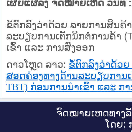
ເຜີຍແຜ່ລົງ ຈົດໝາຍເຫດ ວັນທີ່ :
ຂໍ້ຕົກລົງວ່າດ້ວຍ ລາຍການສິນຄ້
ລະບຽບການເຕັກນິກຕໍ່ການຄ້າ (T
ເຂົ້າ ແລະ ການສົ່ງອອກ
ດາວໂຫຼດ ລາວ:
ຂໍ້ຕົກລົງວ່າດ້
ສອດຄ່ອງທາງດ້ານລະບຽບການເຕັກນິ
TBT) ກ່ອນການນຳເຂົ້າ ແລະ ກາ
ຈົດ​ໝາຍ​ເຫດ​ທາງ​ລ
ໂດຍ: ກ