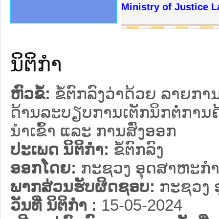
ງລັດຖະການໃຫ້ຜູ້ປະສານງານ
້ງປະຕິບັດວຽກງານຈົດໝາຍເຫດ
ງານຈົດໝາຍເຫດທາງລັດຖະການ
ງານຈົດໝາຍເຫດທາງລັດຖະການ
ລະ ເວັບໄຊຈົດໝາຍເຫດທາງ
ລະ ເວັບໄຊຈົດໝາຍເຫດທາງ
ຍເຫດທາງລັດຖະການ ໃຫ້ຜູ້
ຍເຫດທາງລັດຖະການ ໃຫ້ຜູ້
Ministry of Justice 
ຄານສັນຕິບານປະຊາຊົນ
າຄານຕຳຫຼວດປະຊາຊົນ
ຊາຊົນ ພາກເໜືອ
ຊາຊົນ ພາກກາງ
ພາກເໜືອ
າກກາງ
ຖະການ
າກໃຕ້
ນິຕິກໍາ
ຫົວຂໍ້:
ຂໍ້ຕົກລົງວ່າດ້ວຍ ລາຍກາ
ດ້ານລະບຽບການເຕັກນິກຕໍ່ການຄ້
ນຳເຂົ້າ ແລະ ການສົ່ງອອກ
ປະເພດ ນິຕິກໍາ:
ຂໍ້ຕົກລົງ
ອອກໂດຍ:
ກະຊວງ ອຸດສາຫະກຳ
ພາກສ່ວນຮັບຜິດຊອບ:
ກະຊວງ 
ວັນທີ່ ນິຕິກໍາ :
15-05-2024