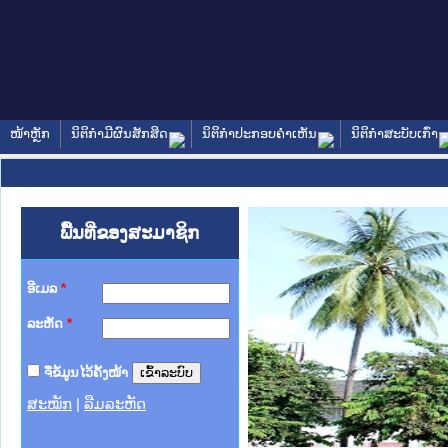
ໜ້າຫຼັກ
ນິຕິກໍາມີຜົນສັກສິດ
ນິຕິກໍາປະກອບຄໍາເຫັນ
ນິຕິກໍາສະບັບເກົ່າ
ພື້ນທີ່ຂອງສະມາຊິກ
ອີເມລ
*
ລະຫັດ
*
ຈື່ຂໍ້ມູນໄວ້ຄັ້ງໜ້າ
ສະໝັກ
|
ລືມລະຫັດ