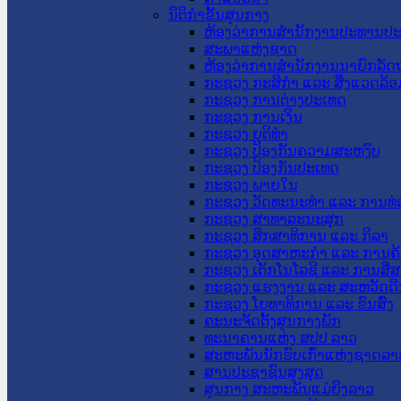
ນິຕິກໍາຂັ້ນສູນກາງ
ຫ້ອງວ່າການສໍານັກງານປະທານປ
ສະພາແຫ່ງຊາດ
ຫ້ອງວ່າການສຳນັກງານນາຍົກລັດຖ
ກະຊວງ ກະສິກຳ ແລະ ສິ່ງແວດລ້ອ
ກະຊວງ ການຕ່າງປະເທດ
ກະຊວງ ການເງິນ
ກະຊວງ ຍຸຕິທໍາ
ກະຊວງ ປ້ອງກັນຄວາມສະຫງົບ
ກະຊວງ ປ້ອງກັນປະເທດ
ກະຊວງ ພາຍໃນ
ກະຊວງ ວັດທະນະທຳ ແລະ ການທ່
ກະຊວງ ສາທາລະນະສຸກ
ກະຊວງ ສຶກສາທິການ ແລະ ກິລາ
ກະຊວງ ອຸດສາຫະກຳ ແລະ ການຄ້
ກະຊວງ ເຕັກໂນໂລຊີ ແລະ ການສື່
ກະຊວງ ແຮງງານ ແລະ ສະຫວັດດີ
ກະຊວງ ໂຍທາທິການ ແລະ ຂົນສົ່ງ
ຄະນະຈັດຕັ້ງສູນກາງພັກ
ທະນາຄານແຫ່ງ ສປປ ລາວ
ສະຫະພັນນັກຮົບເກົ່າແຫ່ງຊາດລາ
ສານປະຊາຊົນສູງສຸດ
ສູນກາງ ສະຫະພັນແມ່ຍິງລາວ