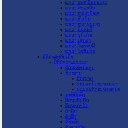
ແຂວງ ສະຫວັນນະເຂດ
ແຂວງ ສາລະວັນ
ແຂວງ ຫລວງນໍ້າທາ
ແຂວງ ຫົວພັນ
ແຂວງ ຫຼວງພະບາງ
ແຂວງ ອັດຕະປື
ແຂວງ ອຸດົມໄຊ
ແຂວງ ເຊກອງ
ແຂວງ ໄຊຍະບູລີ
ແຂວງ ໄຊສົມບູນ
ນິຕິກໍາສະບັບເກົ່າ
ນິຕິກຳຕາມປະເພດ
ລັດຖະທໍາມະນູນ
ກົດໝາຍ
ກົດໝາຍ
ປະມວນກົດໝາຍ ແພ່ງ
ປະມວນກົດໝາຍ ອາຍາ
ມະຕິຕົກລົງ
ລັດຖະບັນຍັດ
ລັດຖະດໍາລັດ
ດໍາລັດ
ຄໍາສັ່ງ
ຂໍ້ຕົກລົງ
ຄໍາແນະນໍາ