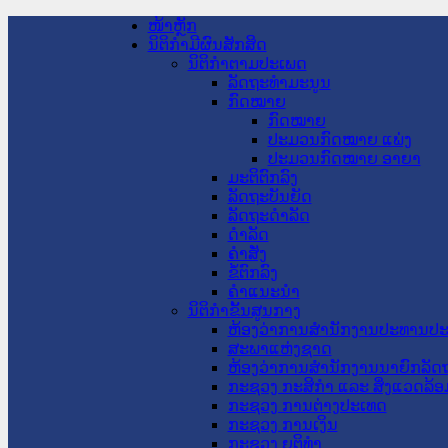
ໜ້າຫຼັກ
ນິຕິກໍາມີຜົນສັກສິດ
ນິຕິກໍາຕາມປະເພດ
ລັດຖະທໍາມະນູນ
ກົດໝາຍ
ກົດໝາຍ
ປະມວນກົດໝາຍ ແພ່ງ
ປະມວນກົດໝາຍ ອາຍາ
ມະຕິຕົກລົງ
ລັດຖະບັນຍັດ
ລັດຖະດໍາລັດ
ດໍາລັດ
ຄໍາສັ່ງ
ຂໍ້ຕົກລົງ
ຄໍາແນະນໍາ
ນິຕິກໍາຂັ້ນສູນກາງ
ຫ້ອງວ່າການສໍານັກງານປະທານປ
ສະພາແຫ່ງຊາດ
ຫ້ອງວ່າການສຳນັກງານນາຍົກລັດຖ
ກະຊວງ ກະສິກຳ ແລະ ສິ່ງແວດລ້ອ
ກະຊວງ ການຕ່າງປະເທດ
ກະຊວງ ການເງິນ
ກະຊວງ ຍຸຕິທໍາ