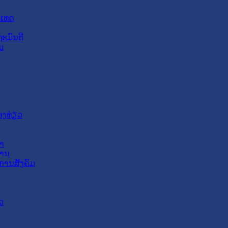
ະເທດ
ະມົນຕີ
ມ
ອງທ່ຽວ
າ
ສານ
ການສັງຄົມ
ວ