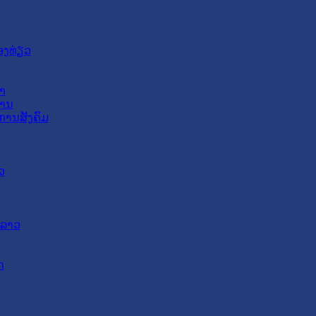
ອງທ່ຽວ
າ
ສານ
ການສັງຄົມ
ວ
ດລາວ
ດ