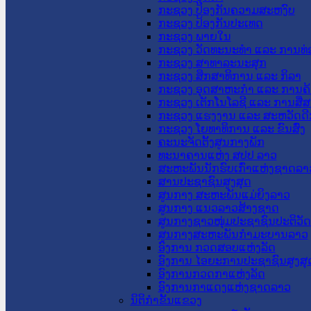
ກະຊວງ ປ້ອງກັນຄວາມສະຫງົບ
ກະຊວງ ປ້ອງກັນປະເທດ
ກະຊວງ ພາຍໃນ
ກະຊວງ ວັດທະນະທຳ ແລະ ການທ່
ກະຊວງ ສາທາລະນະສຸກ
ກະຊວງ ສຶກສາທິການ ແລະ ກິລາ
ກະຊວງ ອຸດສາຫະກຳ ແລະ ການຄ້
ກະຊວງ ເຕັກໂນໂລຊີ ແລະ ການສື່
ກະຊວງ ແຮງງານ ແລະ ສະຫວັດດີ
ກະຊວງ ໂຍທາທິການ ແລະ ຂົນສົ່ງ
ຄະນະຈັດຕັ້ງສູນກາງພັກ
ທະນາຄານແຫ່ງ ສປປ ລາວ
ສະຫະພັນນັກຮົບເກົ່າແຫ່ງຊາດລາ
ສານປະຊາຊົນສູງສຸດ
ສູນກາງ ສະຫະພັນແມ່ຍິງລາວ
ສູນກາງ ແນວລາວສ້າງຊາດ
ສູນກາງຊາວໜຸ່ມປະຊາຊົນປະຕິວັ
ສູນກາງສະຫະພັນກຳມະບານລາວ
ອົງການ ກວດສອບແຫ່ງລັດ
ອົງການ ໄອຍະການປະຊາຊົນສູງສຸ
ອົງການກວດກາແຫ່ງລັດ
ອົງການກາແດງແຫ່ງຊາດລາວ
ນິຕິກໍາຂັ້ນແຂວງ