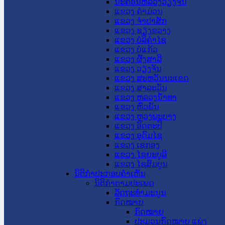
ນະ​ຄອນ​ຫລວງວຽງຈັນ
ແຂວງ ຄໍາມ່ວນ
ແຂວງ ຈໍາປາສັກ
ແຂວງ ຊຽງຂວາງ
ແຂວງ ບໍລິຄໍາໄຊ
ແຂວງ ບໍ່ແກ້ວ
ແຂວງ ຜົ້ງສາລີ
ແຂວງ ວຽງຈັນ
ແຂວງ ສະຫວັນນະເຂດ
ແຂວງ ສາລະວັນ
ແຂວງ ຫລວງນໍ້າທາ
ແຂວງ ຫົວພັນ
ແຂວງ ຫຼວງພະບາງ
ແຂວງ ອັດຕະປື
ແຂວງ ອຸດົມໄຊ
ແຂວງ ເຊກອງ
ແຂວງ ໄຊຍະບູລີ
ແຂວງ ໄຊສົມບູນ
ນິຕິກໍາປະກອບຄໍາເຫັນ
ນິຕິກໍາຕາມປະເພດ
ລັດຖະທໍາມະນູນ
ກົດໝາຍ
ກົດໝາຍ
ປະມວນກົດໝາຍ ແພ່ງ