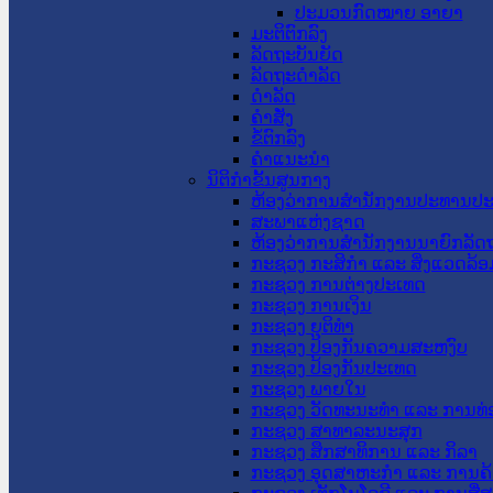
ປະມວນກົດໝາຍ ອາຍາ
ມະຕິຕົກລົງ
ລັດຖະບັນຍັດ
ລັດຖະດໍາລັດ
ດໍາລັດ
ຄໍາສັ່ງ
ຂໍ້ຕົກລົງ
ຄໍາແນະນໍາ
ນິຕິກຳຂັ້ນສູນກາງ
ຫ້ອງວ່າການສໍານັກງານປະທານປ
ສະພາແຫ່ງຊາດ
ຫ້ອງວ່າການສຳນັກງານນາຍົກລັດຖ
ກະຊວງ ກະສິກຳ ແລະ ສິ່ງແວດລ້ອ
ກະຊວງ ການຕ່າງປະເທດ
ກະຊວງ ການເງິນ
ກະຊວງ ຍຸຕິທໍາ
ກະຊວງ ປ້ອງກັນຄວາມສະຫງົບ
ກະຊວງ ປ້ອງກັນປະເທດ
ກະຊວງ ພາຍໃນ
ກະຊວງ ວັດທະນະທຳ ແລະ ການທ່
ກະຊວງ ສາທາລະນະສຸກ
ກະຊວງ ສຶກສາທິການ ແລະ ກິລາ
ກະຊວງ ອຸດສາຫະກຳ ແລະ ການຄ້