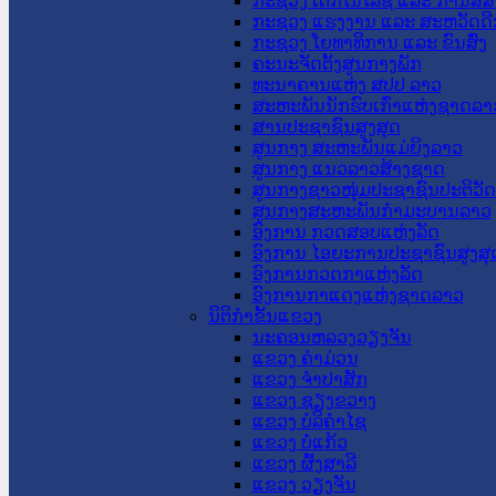
ກະຊວງ ເຕັກໂນໂລຊີ ແລະ ການສື່
ກະຊວງ ແຮງງານ ແລະ ສະຫວັດດີ
ກະຊວງ ໂຍທາທິການ ແລະ ຂົນສົ່ງ
ຄະນະຈັດຕັ້ງສູນກາງພັກ
ທະນາຄານແຫ່ງ ສປປ ລາວ
ສະຫະພັນນັກຮົບເກົ່າແຫ່ງຊາດລາ
ສານປະຊາຊົນສູງສຸດ
ສູນກາງ ສະຫະພັນແມ່ຍິງລາວ
ສູນກາງ ແນວລາວສ້າງຊາດ
ສູນກາງຊາວໜຸ່ມປະຊາຊົນປະຕິວັ
ສູນກາງສະຫະພັນກຳມະບານລາວ
ອົງການ ກວດສອບແຫ່ງລັດ
ອົງການ ໄອຍະການປະຊາຊົນສູງສຸ
ອົງການກວດກາແຫ່ງລັດ
ອົງການກາແດງແຫ່ງຊາດລາວ
ນິຕິກໍາຂັ້ນແຂວງ
ນະ​ຄອນ​ຫລວງວຽງຈັນ
ແຂວງ ຄໍາມ່ວນ
ແຂວງ ຈໍາປາສັກ
ແຂວງ ຊຽງຂວາງ
ແຂວງ ບໍລິຄໍາໄຊ
ແຂວງ ບໍ່ແກ້ວ
ແຂວງ ຜົ້ງສາລີ
ແຂວງ ວຽງຈັນ