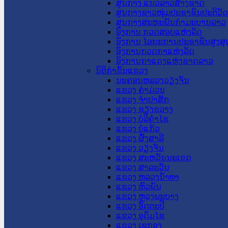
ສູນກາງ ແນວລາວສ້າງຊາດ
ສູນກາງຊາວໜຸ່ມປະຊາຊົນປະຕິວັ
ສູນກາງສະຫະພັນກຳມະບານລາວ
ອົງການ ກວດສອບແຫ່ງລັດ
ອົງການ ໄອຍະການປະຊາຊົນສູງສຸ
ອົງການກວດກາແຫ່ງລັດ
ອົງການກາແດງແຫ່ງຊາດລາວ
ນິຕິກໍາຂັ້ນແຂວງ
ນະ​ຄອນ​ຫລວງວຽງຈັນ
ແຂວງ ຄໍາມ່ວນ
ແຂວງ ຈໍາປາສັກ
ແຂວງ ຊຽງຂວາງ
ແຂວງ ບໍລິຄໍາໄຊ
ແຂວງ ບໍ່ແກ້ວ
ແຂວງ ຜົ້ງສາລີ
ແຂວງ ວຽງຈັນ
ແຂວງ ສະຫວັນນະເຂດ
ແຂວງ ສາລະວັນ
ແຂວງ ຫລວງນໍ້າທາ
ແຂວງ ຫົວພັນ
ແຂວງ ຫຼວງພະບາງ
ແຂວງ ອັດຕະປື
ແຂວງ ອຸດົມໄຊ
ແຂວງ ເຊກອງ