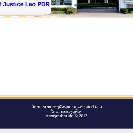
f Justice Lao PDR
ຈົດ​ໝາຍ​ເຫດ​ທາງ​ລັດ​ຖະ​ການ ແຫ່ງ ສ​ປ​ປ ລາວ
ໂດຍ: ກະ​ຊວງຍຸ​ຕິ​ທຳ
ສະ​ຫງວນ​ລິ​ຂະ​ສິດ © 2013