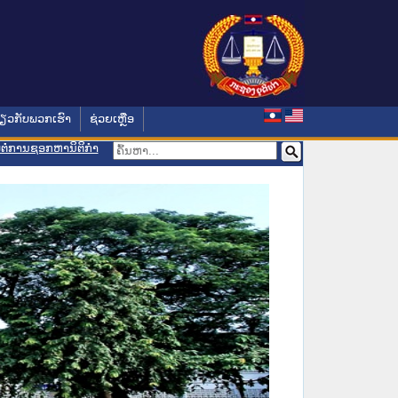
່ຽວກັບພວກເຮົາ
ຊ່ວຍເຫຼືອ
ອມຕໍ່ການຊອກຫານິຕິກຳ