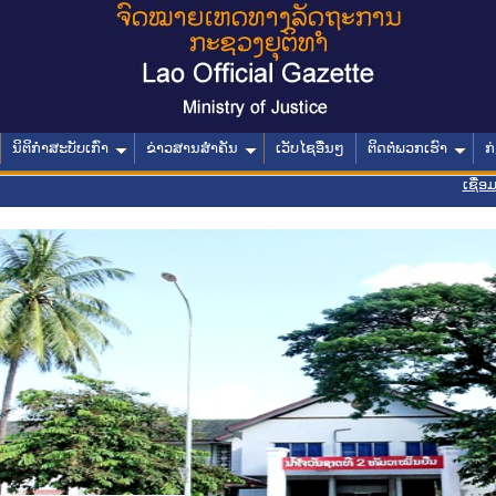
ນິຕິກໍາສະບັບເກົ່າ
ຂ່າວສານສໍາຄັນ
ເວັບໄຊອື່ນໆ
ຕິດຕໍ່ພວກເຮົາ
ກ
ເຊື່