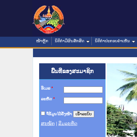
ໜ້າຫຼັກ
ນິຕິກໍາມີຜົນສັກສິດ
ນິຕິກໍາປະກອບຄໍາເຫັນ
ພື້ນທີ່ຂອງສະມາຊິກ
ອີເມລ
*
ລະຫັດ
*
ຈື່ຂໍ້ມູນໄວ້ຄັ້ງໜ້າ
ສະໝັກ
|
ລືມລະຫັດ