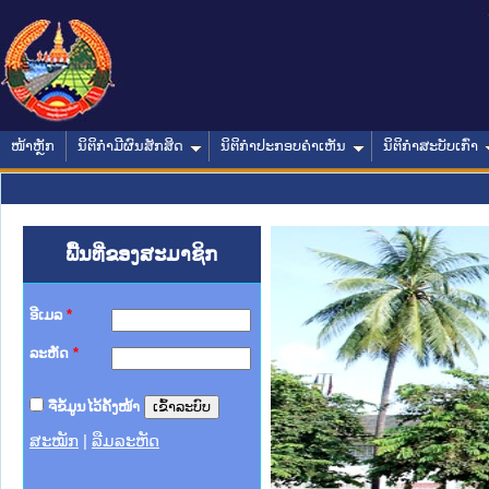
ໜ້າຫຼັກ
ນິຕິກໍາມີຜົນສັກສິດ
ນິຕິກໍາປະກອບຄໍາເຫັນ
ນິຕິກໍາສະບັບເກົ່າ
ພື້ນທີ່ຂອງສະມາຊິກ
ອີເມລ
*
ລະຫັດ
*
ຈື່ຂໍ້ມູນໄວ້ຄັ້ງໜ້າ
ສະໝັກ
|
ລືມລະຫັດ