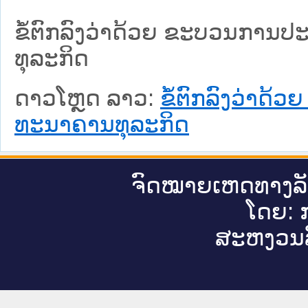
ຂໍ້ຕົກລົງວ່າດ້ວຍ ຂະບວນກາ
ທຸລະກິດ
ດາວໂຫຼດ ລາວ:
ຂໍ້ຕົກລົງວ່າ
ທະນາຄານທຸລະກິດ
ຈົດ​ໝາຍ​ເຫດ​ທາງ​ລ
ໂດຍ: ກ
ສະ​ຫງວນ​ລ