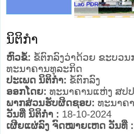
ງລັດຖະການໃຫ້ຜູ້ປະສານງານ
້ງປະຕິບັດວຽກງານຈົດໝາຍເຫດ
ງານຈົດໝາຍເຫດທາງລັດຖະການ
ງານຈົດໝາຍເຫດທາງລັດຖະການ
ລະ ເວັບໄຊຈົດໝາຍເຫດທາງ
ລະ ເວັບໄຊຈົດໝາຍເຫດທາງ
ຍເຫດທາງລັດຖະການ ໃຫ້ຜູ້
ຍເຫດທາງລັດຖະການ ໃຫ້ຜູ້
nistry of Justice Lao PDR
ຄານສັນຕິບານປະຊາຊົນ
າຄານຕຳຫຼວດປະຊາຊົນ
ຊາຊົນ ພາກເໜືອ
ຊາຊົນ ພາກກາງ
ພາກເໜືອ
າກກາງ
ຖະການ
າກໃຕ້
ນິຕິກໍາ
ຫົວຂໍ້:
ຂໍ້ຕົກລົງວ່າດ້ວຍ ຂະບ
ທະນາຄານທຸລະກິດ
ປະເພດ ນິຕິກໍາ:
ຂໍ້ຕົກລົງ
ອອກໂດຍ:
ທະນາຄານແຫ່ງ ສປປ
ພາກສ່ວນຮັບຜິດຊອບ:
ທະນາຄາ
ວັນທີ່ ນິຕິກໍາ :
18-10-2024
ເຜີຍແຜ່ລົງ ຈົດໝາຍເຫດ ວັນທີ່ :