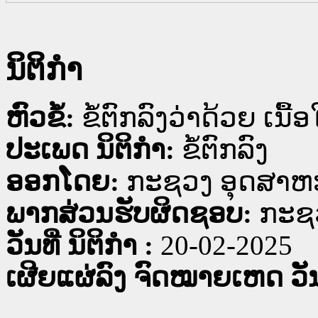
ນິຕິກໍາ
ຫົວຂໍ້:
ຂໍ້ຕົກລົງວ່າດ້ວຍ ເ
ປະເພດ ນິຕິກໍາ:
ຂໍ້ຕົກລົງ
ອອກໂດຍ:
ກະຊວງ ອຸດສາຫ
ພາກສ່ວນຮັບຜິດຊອບ:
ກະຊ
ວັນທີ່ ນິຕິກໍາ :
20-02-2025
ເຜີຍແຜ່ລົງ ຈົດໝາຍເຫດ ວັນທ