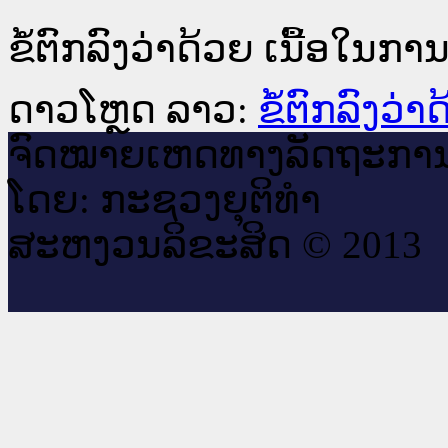
ຂໍ້ຕົກລົງວ່າດ້ວຍ ເນື້ອໃນ
ດາວໂຫຼດ ລາວ:
ຂໍ້ຕົກລົງວ
ຈົດ​ໝາຍ​ເຫດ​ທາງ​ລັດ​ຖະ​ກາ
ໂດຍ: ກະ​ຊວງຍຸ​ຕິ​ທຳ
ສະ​ຫງວນ​ລິ​ຂະ​ສິດ © 2013