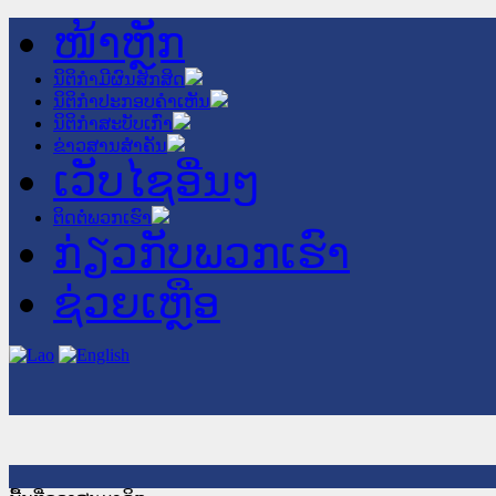
ໜ້າຫຼັກ
ນິຕິກໍາມີຜົນສັກສິດ
ນິຕິກໍາປະກອບຄໍາເຫັນ
ນິຕິກໍາສະບັບເກົ່າ
ຂ່າວສານສໍາຄັນ
ເວັບໄຊອື່ນໆ
ຕິດຕໍ່ພວກເຮົາ
ກ່ຽວກັບພວກເຮົາ
ຊ່ວຍເຫຼືອ