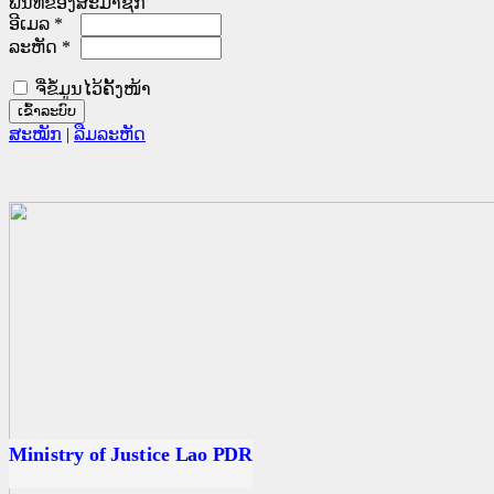
ພື້ນທີ່ຂອງສະມາຊິກ
ອີເມລ
*
ລະຫັດ
*
ຈື່ຂໍ້ມູນໄວ້ຄັ້ງໜ້າ
ສະໝັກ
|
ລືມລະຫັດ
ນ
ດ
Ministry of Justice Lao PDR