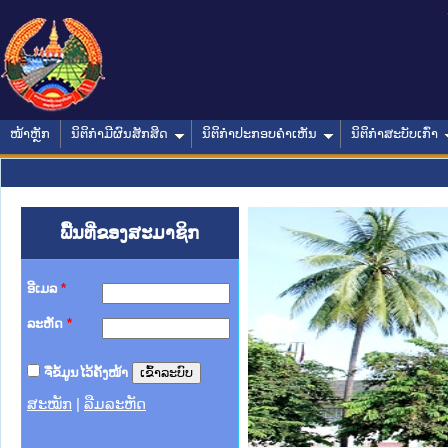
ໜ້າຫຼັກ
ນິຕິກໍາມີຜົນສັກສິດ
ນິຕິກໍາປະກອບຄໍາເຫັນ
ນິຕິກໍາສະບັບເກົ່າ
ພື້ນທີ່ຂອງສະມາຊິກ
ອີເມລ
*
ລະຫັດ
*
ຈື່ຂໍ້ມູນໄວ້ຄັ້ງໜ້າ
ສະໝັກ
|
ລືມລະຫັດ