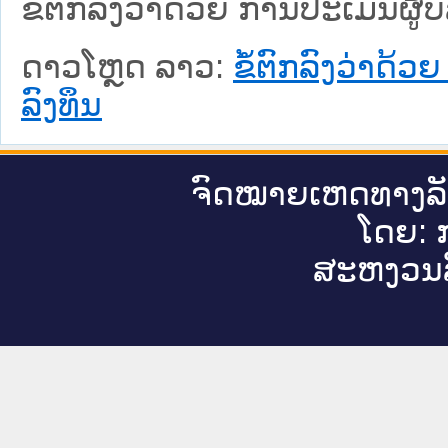
ຂໍ້ຕົກລົງວ່າດ້ວຍ ການປະເມີນຜູ
ດາວໂຫຼດ ລາວ:
ຂໍ້ຕົກລົງວ່າດ້
ລົງທຶນ
ຈົດ​ໝາຍ​ເຫດ​ທາງ​ລ
ໂດຍ: ກ
ສະ​ຫງວນ​ລ