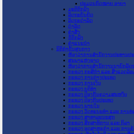
ປະມວນກົດໝາຍ ອາຍາ
ມະຕິຕົກລົງ
ລັດຖະບັນຍັດ
ລັດຖະດໍາລັດ
ດໍາລັດ
ຄໍາສັ່ງ
ຂໍ້ຕົກລົງ
ຄໍາແນະນໍາ
ນິຕິກຳຂັ້ນສູນກາງ
ຫ້ອງວ່າການສໍານັກງານປະທານປ
ສະພາແຫ່ງຊາດ
ຫ້ອງວ່າການສຳນັກງານນາຍົກລັດຖ
ກະຊວງ ກະສິກຳ ແລະ ສິ່ງແວດລ້ອ
ກະຊວງ ການຕ່າງປະເທດ
ກະຊວງ ການເງິນ
ກະຊວງ ຍຸຕິທໍາ
ກະຊວງ ປ້ອງກັນຄວາມສະຫງົບ
ກະຊວງ ປ້ອງກັນປະເທດ
ກະຊວງ ພາຍໃນ
ກະຊວງ ວັດທະນະທຳ ແລະ ການທ່
ກະຊວງ ສາທາລະນະສຸກ
ກະຊວງ ສຶກສາທິການ ແລະ ກິລາ
ກະຊວງ ອຸດສາຫະກຳ ແລະ ການຄ້