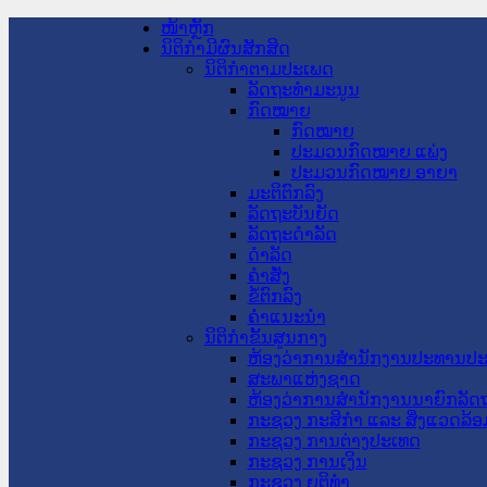
ໜ້າຫຼັກ
ນິຕິກໍາມີຜົນສັກສິດ
ນິຕິກໍາຕາມປະເພດ
ລັດຖະທໍາມະນູນ
ກົດໝາຍ
ກົດໝາຍ
ປະມວນກົດໝາຍ ແພ່ງ
ປະມວນກົດໝາຍ ອາຍາ
ມະຕິຕົກລົງ
ລັດຖະບັນຍັດ
ລັດຖະດໍາລັດ
ດໍາລັດ
ຄໍາສັ່ງ
ຂໍ້ຕົກລົງ
ຄໍາແນະນໍາ
ນິຕິກໍາຂັ້ນສູນກາງ
ຫ້ອງວ່າການສໍານັກງານປະທານປ
ສະພາແຫ່ງຊາດ
ຫ້ອງວ່າການສຳນັກງານນາຍົກລັດຖ
ກະຊວງ ກະສິກຳ ແລະ ສິ່ງແວດລ້ອ
ກະຊວງ ການຕ່າງປະເທດ
ກະຊວງ ການເງິນ
ກະຊວງ ຍຸຕິທໍາ