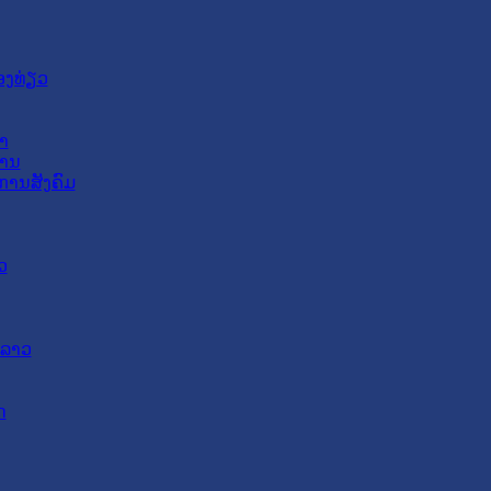
ອງທ່ຽວ
າ
ສານ
ການສັງຄົມ
ວ
ດລາວ
ດ