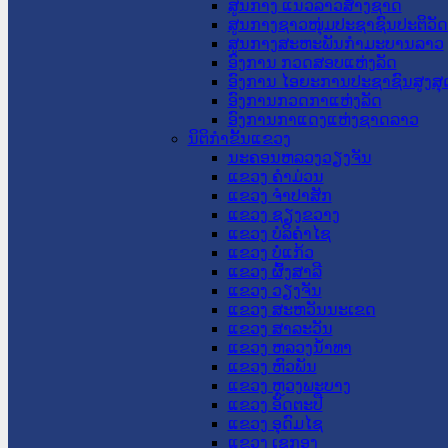
ສູນກາງ ແນວລາວສ້າງຊາດ
ສູນກາງຊາວໜຸ່ມປະຊາຊົນປະຕິວັ
ສູນກາງສະຫະພັນກຳມະບານລາວ
ອົງການ ກວດສອບແຫ່ງລັດ
ອົງການ ໄອຍະການປະຊາຊົນສູງສຸ
ອົງການກວດກາແຫ່ງລັດ
ອົງການກາແດງແຫ່ງຊາດລາວ
ນິຕິກໍາຂັ້ນແຂວງ
ນະ​ຄອນ​ຫລວງວຽງຈັນ
ແຂວງ ຄໍາມ່ວນ
ແຂວງ ຈໍາປາສັກ
ແຂວງ ຊຽງຂວາງ
ແຂວງ ບໍລິຄໍາໄຊ
ແຂວງ ບໍ່ແກ້ວ
ແຂວງ ຜົ້ງສາລີ
ແຂວງ ວຽງຈັນ
ແຂວງ ສະຫວັນນະເຂດ
ແຂວງ ສາລະວັນ
ແຂວງ ຫລວງນໍ້າທາ
ແຂວງ ຫົວພັນ
ແຂວງ ຫຼວງພະບາງ
ແຂວງ ອັດຕະປື
ແຂວງ ອຸດົມໄຊ
ແຂວງ ເຊກອງ