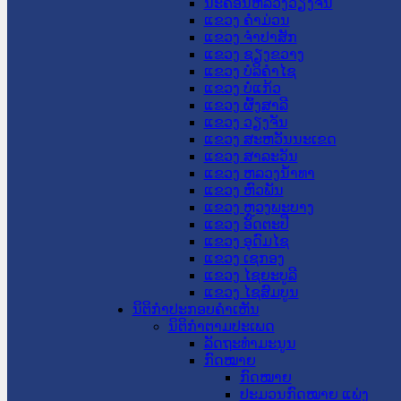
ນະ​ຄອນ​ຫລວງວຽງຈັນ
ແຂວງ ຄໍາມ່ວນ
ແຂວງ ຈໍາປາສັກ
ແຂວງ ຊຽງຂວາງ
ແຂວງ ບໍລິຄໍາໄຊ
ແຂວງ ບໍ່ແກ້ວ
ແຂວງ ຜົ້ງສາລີ
ແຂວງ ວຽງຈັນ
ແຂວງ ສະຫວັນນະເຂດ
ແຂວງ ສາລະວັນ
ແຂວງ ຫລວງນໍ້າທາ
ແຂວງ ຫົວພັນ
ແຂວງ ຫຼວງພະບາງ
ແຂວງ ອັດຕະປື
ແຂວງ ອຸດົມໄຊ
ແຂວງ ເຊກອງ
ແຂວງ ໄຊຍະບູລີ
ແຂວງ ໄຊສົມບູນ
ນິຕິກໍາປະກອບຄໍາເຫັນ
ນິຕິກໍາຕາມປະເພດ
ລັດຖະທໍາມະນູນ
ກົດໝາຍ
ກົດໝາຍ
ປະມວນກົດໝາຍ ແພ່ງ