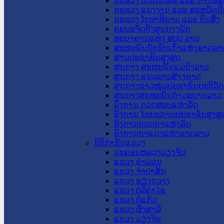
ກະຊວງ ເຕັກໂນໂລຊີ ແລະ ການສື່
ກະຊວງ ແຮງງານ ແລະ ສະຫວັດດີ
ກະຊວງ ໂຍທາທິການ ແລະ ຂົນສົ່ງ
ຄະນະຈັດຕັ້ງສູນກາງພັກ
ທະນາຄານແຫ່ງ ສປປ ລາວ
ສະຫະພັນນັກຮົບເກົ່າແຫ່ງຊາດລາ
ສານປະຊາຊົນສູງສຸດ
ສູນກາງ ສະຫະພັນແມ່ຍິງລາວ
ສູນກາງ ແນວລາວສ້າງຊາດ
ສູນກາງຊາວໜຸ່ມປະຊາຊົນປະຕິວັ
ສູນກາງສະຫະພັນກຳມະບານລາວ
ອົງການ ກວດສອບແຫ່ງລັດ
ອົງການ ໄອຍະການປະຊາຊົນສູງສຸ
ອົງການກວດກາແຫ່ງລັດ
ອົງການກາແດງແຫ່ງຊາດລາວ
ນິຕິກໍາຂັ້ນແຂວງ
ນະ​ຄອນ​ຫລວງວຽງຈັນ
ແຂວງ ຄໍາມ່ວນ
ແຂວງ ຈໍາປາສັກ
ແຂວງ ຊຽງຂວາງ
ແຂວງ ບໍລິຄໍາໄຊ
ແຂວງ ບໍ່ແກ້ວ
ແຂວງ ຜົ້ງສາລີ
ແຂວງ ວຽງຈັນ