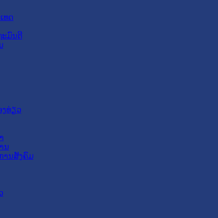
ະເທດ
ະມົນຕີ
ມ
ອງທ່ຽວ
າ
ສານ
ການສັງຄົມ
ວ