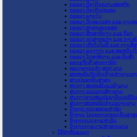
ກະຊວງ ປ້ອງກັນຄວາມສະຫງົບ
ກະຊວງ ປ້ອງກັນປະເທດ
ກະຊວງ ພາຍໃນ
ກະຊວງ ວັດທະນະທຳ ແລະ ການທ່
ກະຊວງ ສາທາລະນະສຸກ
ກະຊວງ ສຶກສາທິການ ແລະ ກິລາ
ກະຊວງ ອຸດສາຫະກຳ ແລະ ການຄ້
ກະຊວງ ເຕັກໂນໂລຊີ ແລະ ການສື່
ກະຊວງ ແຮງງານ ແລະ ສະຫວັດດີ
ກະຊວງ ໂຍທາທິການ ແລະ ຂົນສົ່ງ
ຄະນະຈັດຕັ້ງສູນກາງພັກ
ທະນາຄານແຫ່ງ ສປປ ລາວ
ສະຫະພັນນັກຮົບເກົ່າແຫ່ງຊາດລາ
ສານປະຊາຊົນສູງສຸດ
ສູນກາງ ສະຫະພັນແມ່ຍິງລາວ
ສູນກາງ ແນວລາວສ້າງຊາດ
ສູນກາງຊາວໜຸ່ມປະຊາຊົນປະຕິວັ
ສູນກາງສະຫະພັນກຳມະບານລາວ
ອົງການ ກວດສອບແຫ່ງລັດ
ອົງການ ໄອຍະການປະຊາຊົນສູງສຸ
ອົງການກວດກາແຫ່ງລັດ
ອົງການກາແດງແຫ່ງຊາດລາວ
ນິຕິກໍາຂັ້ນແຂວງ