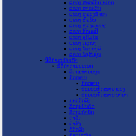
ແຂວງ ສະຫວັນນະເຂດ
ແຂວງ ສາລະວັນ
ແຂວງ ຫລວງນໍ້າທາ
ແຂວງ ຫົວພັນ
ແຂວງ ຫຼວງພະບາງ
ແຂວງ ອັດຕະປື
ແຂວງ ອຸດົມໄຊ
ແຂວງ ເຊກອງ
ແຂວງ ໄຊຍະບູລີ
ແຂວງ ໄຊສົມບູນ
ນິຕິກໍາສະບັບເກົ່າ
ນິຕິກຳຕາມປະເພດ
ລັດຖະທໍາມະນູນ
ກົດໝາຍ
ກົດໝາຍ
ປະມວນກົດໝາຍ ແພ່ງ
ປະມວນກົດໝາຍ ອາຍາ
ມະຕິຕົກລົງ
ລັດຖະບັນຍັດ
ລັດຖະດໍາລັດ
ດໍາລັດ
ຄໍາສັ່ງ
ຂໍ້ຕົກລົງ
ຄໍາແນະນໍາ