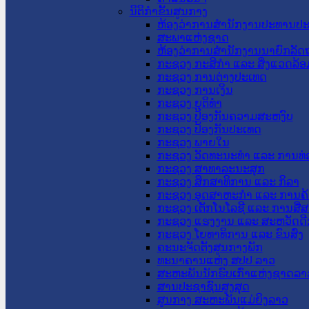
ນິຕິກໍາຂັ້ນສູນກາງ
ຫ້ອງວ່າການສໍານັກງານປະທານປ
ສະພາແຫ່ງຊາດ
ຫ້ອງວ່າການສຳນັກງານນາຍົກລັດຖ
ກະຊວງ ກະສິກຳ ແລະ ສິ່ງແວດລ້ອ
ກະຊວງ ການຕ່າງປະເທດ
ກະຊວງ ການເງິນ
ກະຊວງ ຍຸຕິທໍາ
ກະຊວງ ປ້ອງກັນຄວາມສະຫງົບ
ກະຊວງ ປ້ອງກັນປະເທດ
ກະຊວງ ພາຍໃນ
ກະຊວງ ວັດທະນະທຳ ແລະ ການທ່
ກະຊວງ ສາທາລະນະສຸກ
ກະຊວງ ສຶກສາທິການ ແລະ ກິລາ
ກະຊວງ ອຸດສາຫະກຳ ແລະ ການຄ້
ກະຊວງ ເຕັກໂນໂລຊີ ແລະ ການສື່
ກະຊວງ ແຮງງານ ແລະ ສະຫວັດດີ
ກະຊວງ ໂຍທາທິການ ແລະ ຂົນສົ່ງ
ຄະນະຈັດຕັ້ງສູນກາງພັກ
ທະນາຄານແຫ່ງ ສປປ ລາວ
ສະຫະພັນນັກຮົບເກົ່າແຫ່ງຊາດລາ
ສານປະຊາຊົນສູງສຸດ
ສູນກາງ ສະຫະພັນແມ່ຍິງລາວ