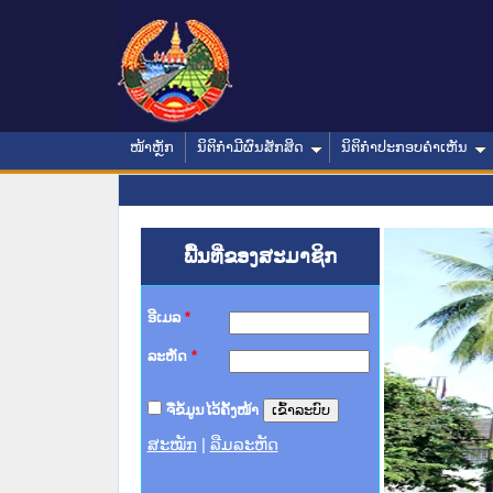
ໜ້າຫຼັກ
ນິຕິກໍາມີຜົນສັກສິດ
ນິຕິກໍາປະກອບຄໍາເຫັນ
ພື້ນທີ່ຂອງສະມາຊິກ
ອີເມລ
*
ລະຫັດ
*
ຈື່ຂໍ້ມູນໄວ້ຄັ້ງໜ້າ
ສະໝັກ
|
ລືມລະຫັດ