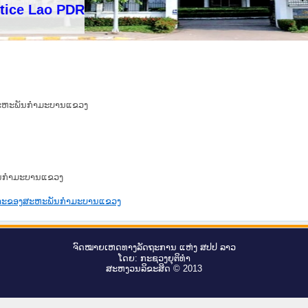
Lao PDR
ອງສະຫະພັນກຳມະບານແຂວງ
ພັນກຳມະບານແຂວງ
ນຸເຄາະຂອງສະຫະພັນກຳມະບານແຂວງ
ຈົດ​ໝາຍ​ເຫດ​ທາງ​ລັດ​ຖະ​ການ ແຫ່ງ ສ​ປ​ປ ລາວ
ໂດຍ: ກະ​ຊວງຍຸ​ຕິ​ທຳ
ສະ​ຫງວນ​ລິ​ຂະ​ສິດ © 2013