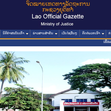
ນິຕິກໍາສະບັບເກົ່າ
ຂ່າວສານສໍາຄັນ
ເວັບໄຊອື່ນໆ
ຕິດຕໍ່ພວກເຮົາ
ກ
ເຊື່