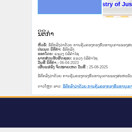
ດໝາຍເຫດທາງລັດຖະການໃຫ້ຜູ້ປະສານງານ
ນການຈັດຕັ້ງປະຕິບັດວຽກງານຈົດໝາຍເຫດ
ສານງານວຽກງານຈົດໝາຍເຫດທາງລັດຖະການ
ສານງານວຽກງານຈົດໝາຍເຫດທາງລັດຖະການ
ດໝາຍລາວ ແລະ ເວັບໄຊຈົດໝາຍເຫດທາງ
ດໝາຍລາວ ແລະ ເວັບໄຊຈົດໝາຍເຫດທາງ
ກງານຈົດໝາຍເຫດທາງລັດຖະການ ໃຫ້ຜູ້
ກງານຈົດໝາຍເຫດທາງລັດຖະການ ໃຫ້ຜູ້
Ministry of Justice 
ທີ່ ວິທະຍາຄານສັນຕິບານປະຊາຊົນ
ທີ່ ວິທະຍາຄານຕຳຫຼວດປະຊາຊົນ
ານສະພາປະຊາຊົນ ພາກເໜືອ
ງານສະພາປະຊາຊົນ ພາກກາງ
ຂັ້ນແຂວງພາກເໜືອ
ສຳລັບ ພາກກາງ
ທາງລັດຖະການ
ສຳລັບ ພາກໃຕ້
ນິຕິກໍາ
ຫົວຂໍ້:
ຂໍ້ຕົກລົງວ່າດ້ວຍ ການຄຸ້ມຄອງກອງທຶນທານຸເຄາະຂ
ປະເພດ ນິຕິກໍາ:
ຂໍ້ຕົກລົງ
ອອກໂດຍ:
ແຂວງ ບໍລິຄໍາໄຊ
ພາກສ່ວນຮັບຜິດຊອບ:
ແຂວງ ບໍລິຄໍາໄຊ
ວັນທີ່ ນິຕິກໍາ :
06-04-2023
ເຜີຍແຜ່ລົງ ຈົດໝາຍເຫດ ວັນທີ່ :
25-08-2025
ຂໍ້ຕົກລົງວ່າດ້ວຍ ການຄຸ້ມຄອງກອງທຶນທານຸເຄາະຂອງສະຫະ
ດາວໂຫຼດ ລາວ:
ຂໍ້ຕົກລົງວ່າດ້ວຍ ການຄຸ້ມຄອງກອງທຶນທາ