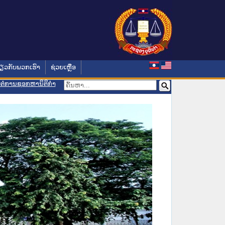
່ຽວກັບພວກເຮົາ
ຊ່ວຍເຫຼືອ
ອມຕໍ່ການຊອກຫານິຕິກຳ