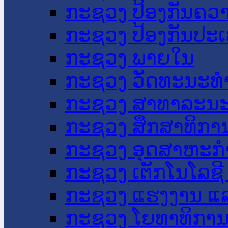
ກະຊວງ ປ້ອງກັນຄວ
ກະຊວງ ປ້ອງກັນປະ
ກະຊວງ ພາຍໃນ
ກະຊວງ ວັດທະນະທຳ
ກະຊວງ ສາທາລະນະ
ກະຊວງ ສຶກສາທິການ
ກະຊວງ ອຸດສາຫະກຳ
ກະຊວງ ເຕັກໂນໂລຊີ
ກະຊວງ ແຮງງານ ແລ
ກະຊວງ ໂຍທາທິການ 