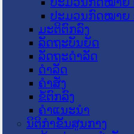
ປະມວນກົດໝາຍ 
ປະມວນກົດໝາຍ 
ມະຕິຕົກລົງ
ລັດຖະບັນຍັດ
ລັດຖະດໍາລັດ
ດໍາລັດ
ຄໍາສັ່ງ
ຂໍ້ຕົກລົງ
ຄໍາແນະນໍາ
ນິຕິກຳຂັ້ນສູນກາງ