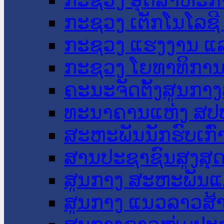
ກະຊວງ ເຕັກໂນໂລຊີ
ກະຊວງ ແຮງງານ ແລ
ກະຊວງ ໂຍທາທິການ 
ຄະນະຈັດຕັ້ງສູນກາງ
ທະນາຄານແຫ່ງ ສປ
ສະຫະພັນນັກຮົບເກົ
ສານປະຊາຊົນສູງສຸ
ສູນກາງ ສະຫະພັນແ
ສູນກາງ ແນວລາວສ້