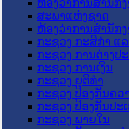
ຫ້ອງວ່າການສໍານັ
ສະພາແຫ່ງຊາດ
ຫ້ອງວ່າການສຳນັກງ
ກະຊວງ ກະສິກຳ ແລະ
ກະຊວງ ການຕ່າງປ
ກະຊວງ ການເງິນ
ກະຊວງ ຍຸຕິທໍາ
ກະຊວງ ປ້ອງກັນຄວ
ກະຊວງ ປ້ອງກັນປະ
ກະຊວງ ພາຍໃນ