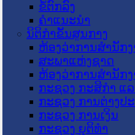
ຂໍ້ຕົກລົງ
ຄໍາແນະນໍາ
ນິຕິກໍາຂັ້ນສູນກາງ
ຫ້ອງວ່າການສໍານັ
ສະພາແຫ່ງຊາດ
ຫ້ອງວ່າການສຳນັກງ
ກະຊວງ ກະສິກຳ ແລະ
ກະຊວງ ການຕ່າງປ
ກະຊວງ ການເງິນ
ກະຊວງ ຍຸຕິທໍາ