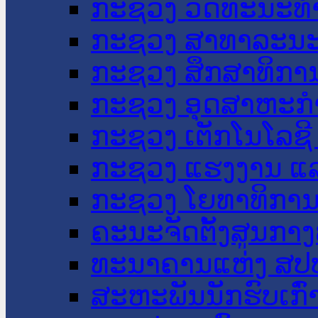
ກະຊວງ ວັດທະນະທຳ
ກະຊວງ ສາທາລະນະ
ກະຊວງ ສຶກສາທິການ
ກະຊວງ ອຸດສາຫະກຳ
ກະຊວງ ເຕັກໂນໂລຊີ
ກະຊວງ ແຮງງານ ແລ
ກະຊວງ ໂຍທາທິການ 
ຄະນະຈັດຕັ້ງສູນກາງ
ທະນາຄານແຫ່ງ ສປ
ສະຫະພັນນັກຮົບເກົ