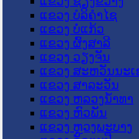
ແຂວງ ຊຽງຂວາງ
ແຂວງ ບໍລິຄໍາໄຊ
ແຂວງ ບໍ່ແກ້ວ
ແຂວງ ຜົ້ງສາລີ
ແຂວງ ວຽງຈັນ
ແຂວງ ສະຫວັນນະເ
ແຂວງ ສາລະວັນ
ແຂວງ ຫລວງນໍ້າທາ
ແຂວງ ຫົວພັນ
ແຂວງ ຫຼວງພະບາງ