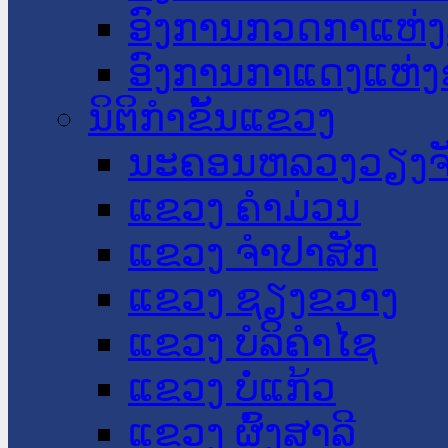
ອົງການກວດກາແຫ່ງ
ອົງການກາແດງແຫ່
ນິຕິກໍາຂັ້ນແຂວງ
ນະ​ຄອນ​ຫລວງວຽງຈ
ແຂວງ ຄໍາມ່ວນ
ແຂວງ ຈໍາປາສັກ
ແຂວງ ຊຽງຂວາງ
ແຂວງ ບໍລິຄໍາໄຊ
ແຂວງ ບໍ່ແກ້ວ
ແຂວງ ຜົ້ງສາລີ