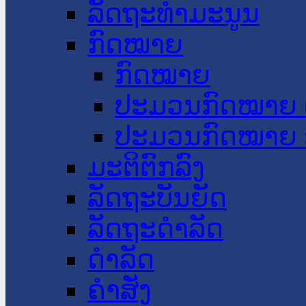
ລັດຖະທໍາມະນູນ
ກົດໝາຍ
ກົດໝາຍ
ປະມວນກົດໝາຍ 
ປະມວນກົດໝາຍ 
ມະຕິຕົກລົງ
ລັດຖະບັນຍັດ
ລັດຖະດໍາລັດ
ດໍາລັດ
ຄໍາສັ່ງ