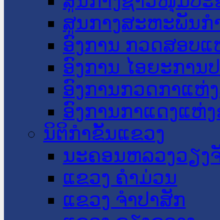
ສູນກາງຊາວໜຸ່ມປະ
ສູນກາງສະຫະພັນກ
ອົງການ ກວດສອບແຫ
ອົງການ ໄອຍະການປ
ອົງການກວດກາແຫ່ງ
ອົງການກາແດງແຫ່
ນິຕິກໍາຂັ້ນແຂວງ
ນະ​ຄອນ​ຫລວງວຽງຈ
ແຂວງ ຄໍາມ່ວນ
ແຂວງ ຈໍາປາສັກ