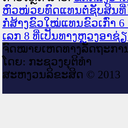
ຫົວໜ່ວຍທົດແທນຕໍ່ຊັບສິນທ
ກໍ່ສ້າງຂົວໃໝ່ແທນຂົວເກົ່າ
ເລກ 8 ທີ່ເປັນທາງຫຼວງອາຊ່
ຈົດ​ໝາຍ​ເຫດ​ທາງ​ລັດ​ຖະ​ກາ
ໂດຍ: ກະ​ຊວງຍຸ​ຕິ​ທຳ
ສະ​ຫງວນ​ລິ​ຂະ​ສິດ © 2013