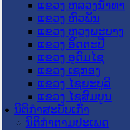
ແຂວງ ຫລວງນໍ້າທາ
ແຂວງ ຫົວພັນ
ແຂວງ ຫຼວງພະບາງ
ແຂວງ ອັດຕະປື
ແຂວງ ອຸດົມໄຊ
ແຂວງ ເຊກອງ
ແຂວງ ໄຊຍະບູລີ
ແຂວງ ໄຊສົມບູນ
ນິຕິກໍາສະບັບເກົ່າ
ນິຕິກຳຕາມປະເພດ