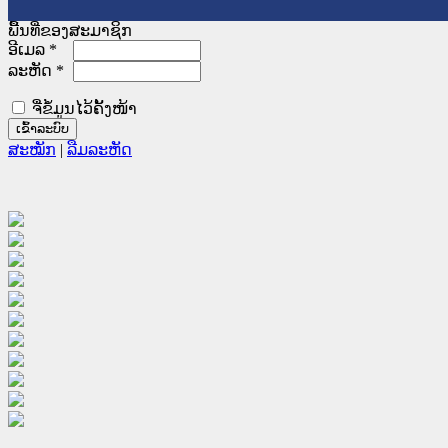
ພື້ນທີ່ຂອງສະມາຊິກ
ອີເມລ
*
ລະຫັດ
*
ຈື່ຂໍ້ມູນໄວ້ຄັ້ງໜ້າ
ສະໝັກ
|
ລືມລະຫັດ