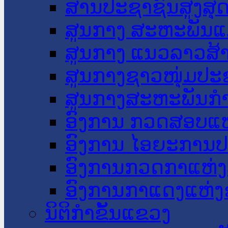
ສານປະຊາຊົນສູງສຸ
ສູນກາງ ສະຫະພັນແ
ສູນກາງ ແນວລາວສ້
ສູນກາງຊາວໜຸ່ມປະ
ສູນກາງສະຫະພັນກ
ອົງການ ກວດສອບແຫ
ອົງການ ໄອຍະການປ
ອົງການກວດກາແຫ່ງ
ອົງການກາແດງແຫ່
ນິຕິກໍາຂັ້ນແຂວງ