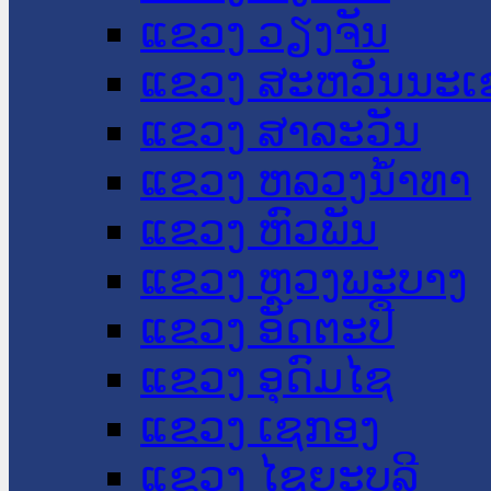
ແຂວງ ວຽງຈັນ
ແຂວງ ສະຫວັນນະເ
ແຂວງ ສາລະວັນ
ແຂວງ ຫລວງນໍ້າທາ
ແຂວງ ຫົວພັນ
ແຂວງ ຫຼວງພະບາງ
ແຂວງ ອັດຕະປື
ແຂວງ ອຸດົມໄຊ
ແຂວງ ເຊກອງ
ແຂວງ ໄຊຍະບູລີ