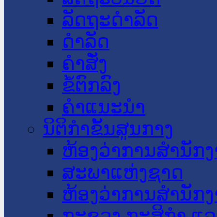
ລັດຖະດໍາລັດ
ດໍາລັດ
ຄໍາສັ່ງ
ຂໍ້ຕົກລົງ
ຄໍາແນະນໍາ
ນິຕິກໍາຂັ້ນສູນກາງ
ຫ້ອງວ່າການສໍານັ
ສະພາແຫ່ງຊາດ
ຫ້ອງວ່າການສຳນັກງ
ກະຊວງ ກະສິກຳ ແລະ