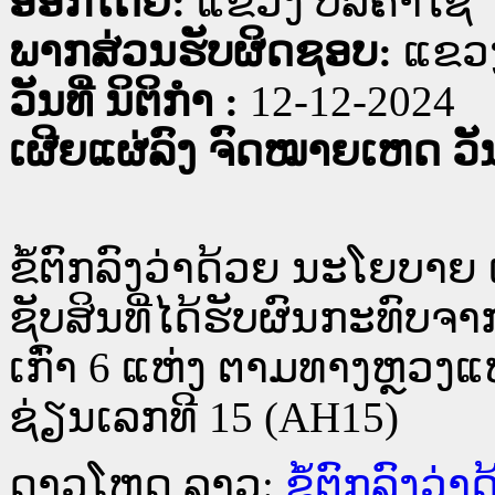
ອອກໂດຍ:
ແຂວງ ບໍລິຄໍາໄຊ
ພາກສ່ວນຮັບຜິດຊອບ:
ແຂວງ
ວັນທີ່ ນິຕິກໍາ :
12-12-2024
ເຜີຍແຜ່ລົງ ຈົດໝາຍເຫດ ວັນທ
ຂໍ້ຕົກລົງວ່າດ້ວຍ ນະໂຍບາ
ຊັບສິນທີ່ໄດ້ຮັບຜົນກະທົບຈ
ເກົ່າ 6 ແຫ່ງ ຕາມທາງຫຼວງແ
ຊ່ຽນເລກທີ 15 (AH15)
ດາວໂຫຼດ ລາວ:
ຂໍ້ຕົກລົງວ