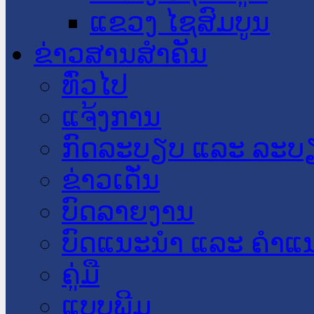
ແຂວງ ໄຊສົມບູນ
ຂ່າວສານສໍາຄັນ
​ທົ່ວ​ໄປ
ແຈ້ງການ
ກົດລະບຽບ ແລະ ລະບ
ຂ່າວເດັ່ນ
ບົດລາຍງານ
ບົດແນະນໍາ ແລະ ຄໍາແ
ຄູ່ມື
ແບບພີມ