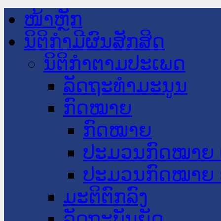
ໜ້າຫຼັກ
ນິຕິກໍາມີຜົນສັກສິດ
ນິຕິກໍາຕາມປະເພດ
ລັດຖະທໍາມະນູນ
ກົດໝາຍ
ກົດໝາຍ
ປະມວນກົດໝາຍ 
ປະມວນກົດໝາຍ 
ມະຕິຕົກລົງ
ລັດຖະບັນຍັດ