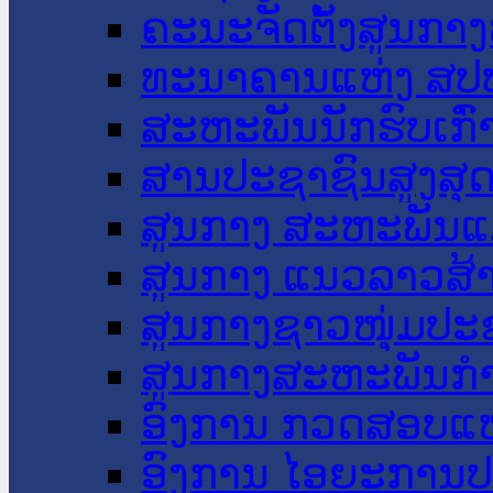
ຄະນະຈັດຕັ້ງສູນກາງ
ທະນາຄານແຫ່ງ ສປ
ສະຫະພັນນັກຮົບເກົ
ສານປະຊາຊົນສູງສຸ
ສູນກາງ ສະຫະພັນແ
ສູນກາງ ແນວລາວສ້
ສູນກາງຊາວໜຸ່ມປະ
ສູນກາງສະຫະພັນກ
ອົງການ ກວດສອບແຫ
ອົງການ ໄອຍະການປ