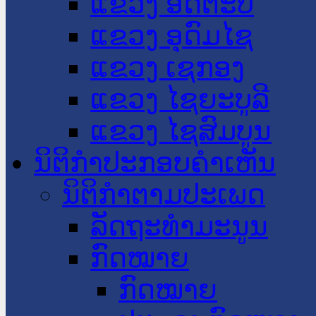
ແຂວງ ອັດຕະປື
ແຂວງ ອຸດົມໄຊ
ແຂວງ ເຊກອງ
ແຂວງ ໄຊຍະບູລີ
ແຂວງ ໄຊສົມບູນ
ນິຕິກໍາປະກອບຄໍາເຫັນ
ນິຕິກໍາຕາມປະເພດ
ລັດຖະທໍາມະນູນ
ກົດໝາຍ
ກົດໝາຍ