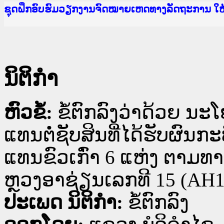
Ministry of Justice Lao PDR
ເຜີຍແຜ່ວັບໄຊຈົດໝາຍເຫດທາງລັດຖະການ ແລະ ແອັບກ
ກະຊວງຍຸຕິທຳ
ຊຸດຝຶກອົບຮົມວຽກງານຈົດໝາຍເຫດທາງລັດຖະການ ໃ
ກອງປະຊຸມທົບທວນຄືນການຈັດຕັ້ງປະຕິບັດວຽກງານຈ
ຝຶກອົບຮົມ ຜູ່ປະສານງານວຽກງານຈົດໝາຍເຫດທາງລັ
ຝຶກອົບຮົມ ຜູ່ປະສານງານວຽກງານຈົດໝາຍເຫດທາງລັດ
ເຜີຍແຜ່ແອັບກົດໝາຍລາວ ແລະ ເວັບໄຊຈົດໝາຍເຫດທ
ເຜີຍແຜ່ແອັບກົດໝາຍລາວ ແລະ ເວັບໄຊຈົດໝາຍເຫດທາ
ຍົກລະດັບວຽກງານຈົດໝາຍເຫດທາງລັດຖະການໃຫ້ຜູ້
ຊຸດຝຶກອົບຮົມວຽກງານຈົດໝາຍເຫດທາງລັດຖະການ ໃ
ນິຕິກໍາ
ຫົວຂໍ້:
ຂໍ້ຕົກລົງວ່າດ້ວຍ 
ແທນຕໍ່ຊັບສິນທີ່ໄດ້ຮັບຜົນ
ແທນຂົວເກົ່າ 6 ແຫ່ງ ຕາມທາ
ຫຼວງອາຊ່ຽນເລກທີ 15 (AH1
ປະເພດ ນິຕິກໍາ:
ຂໍ້ຕົກລົງ