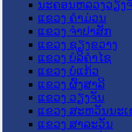
ນະ​ຄອນ​ຫລວງວຽງຈ
ແຂວງ ຄໍາມ່ວນ
ແຂວງ ຈໍາປາສັກ
ແຂວງ ຊຽງຂວາງ
ແຂວງ ບໍລິຄໍາໄຊ
ແຂວງ ບໍ່ແກ້ວ
ແຂວງ ຜົ້ງສາລີ
ແຂວງ ວຽງຈັນ
ແຂວງ ສະຫວັນນະເ
ແຂວງ ສາລະວັນ