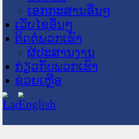
ເອກກະສານອື່ນໆ
ເວັບໄຊອື່ນໆ
ຕິດຕໍ່ພວກເຮົາ
ຜູ້ປະສານງານ
ກ່ຽວກັບພວກເຮົາ
ຊ່ວຍເຫຼືອ