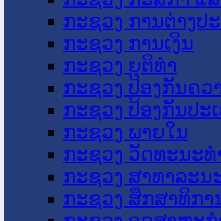
ກະຊວງ ການຕ່າງປ
ກະຊວງ ການເງິນ
ກະຊວງ ຍຸຕິທໍາ
ກະຊວງ ປ້ອງກັນຄວ
ກະຊວງ ປ້ອງກັນປະ
ກະຊວງ ພາຍໃນ
ກະຊວງ ວັດທະນະທຳ
ກະຊວງ ສາທາລະນະ
ກະຊວງ ສຶກສາທິການ
ກະຊວງ ອຸດສາຫະກຳ