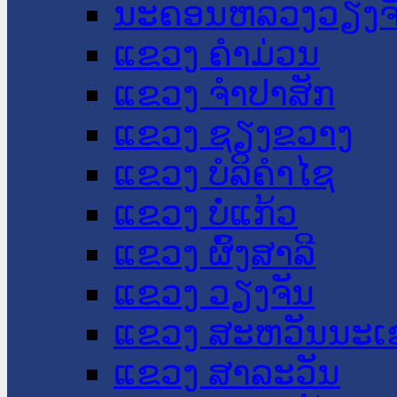
ນະ​ຄອນ​ຫລວງວຽງຈ
ແຂວງ ຄໍາມ່ວນ
ແຂວງ ຈໍາປາສັກ
ແຂວງ ຊຽງຂວາງ
ແຂວງ ບໍລິຄໍາໄຊ
ແຂວງ ບໍ່ແກ້ວ
ແຂວງ ຜົ້ງສາລີ
ແຂວງ ວຽງຈັນ
ແຂວງ ສະຫວັນນະເ
ແຂວງ ສາລະວັນ