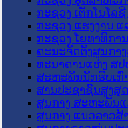
ກະຊວງ ເຕັກໂນໂລຊີ
ກະຊວງ ແຮງງານ ແລ
ກະຊວງ ໂຍທາທິການ 
ຄະນະຈັດຕັ້ງສູນກາງ
ທະນາຄານແຫ່ງ ສປ
ສະຫະພັນນັກຮົບເກົ
ສານປະຊາຊົນສູງສຸ
ສູນກາງ ສະຫະພັນແ
ສູນກາງ ແນວລາວສ້