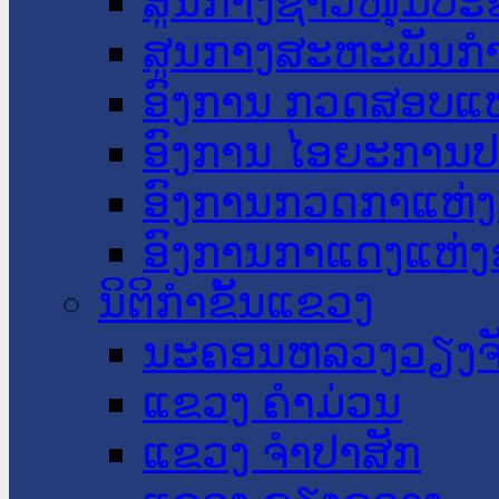
ສູນກາງຊາວໜຸ່ມປະ
ສູນກາງສະຫະພັນກ
ອົງການ ກວດສອບແຫ
ອົງການ ໄອຍະການປ
ອົງການກວດກາແຫ່ງ
ອົງການກາແດງແຫ່
ນິຕິກໍາຂັ້ນແຂວງ
ນະ​ຄອນ​ຫລວງວຽງຈ
ແຂວງ ຄໍາມ່ວນ
ແຂວງ ຈໍາປາສັກ