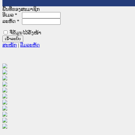
ພື້ນທີ່ຂອງສະມາຊິກ
ອີເມລ
*
ລະຫັດ
*
ຈື່ຂໍ້ມູນໄວ້ຄັ້ງໜ້າ
ສະໝັກ
|
ລືມລະຫັດ