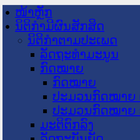
ໜ້າຫຼັກ
ນິຕິກໍາມີຜົນສັກສິດ
ນິຕິກໍາຕາມປະເພດ
ລັດຖະທໍາມະນູນ
ກົດໝາຍ
ກົດໝາຍ
ປະມວນກົດໝາຍ 
ປະມວນກົດໝາຍ 
ມະຕິຕົກລົງ
ລັດຖະບັນຍັດ