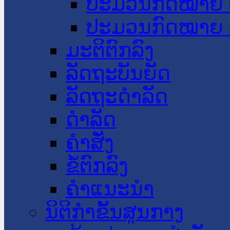
ປະມວນກົດໝາຍ 
ປະມວນກົດໝາຍ 
ມະຕິຕົກລົງ
ລັດຖະບັນຍັດ
ລັດຖະດໍາລັດ
ດໍາລັດ
ຄໍາສັ່ງ
ຂໍ້ຕົກລົງ
ຄໍາແນະນໍາ
ນິຕິກຳຂັ້ນສູນກາງ