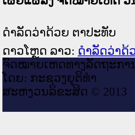
ເຜີຍແຜ່ລົງ ຈົດໝາຍເຫດ ວັນທ
ດຳລັດວ່າດ້ວຍ ຕາປະທັບ
ດາວໂຫຼດ ລາວ:
ດຳລັດວ່າດ້
ຈົດ​ໝາຍ​ເຫດ​ທາງ​ລັດ​ຖະ​ກາ
ໂດຍ: ກະ​ຊວງຍຸ​ຕິ​ທຳ
ສະ​ຫງວນ​ລິ​ຂະ​ສິດ © 2013