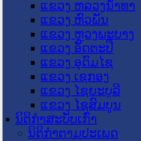
ແຂວງ ຫລວງນໍ້າທາ
ແຂວງ ຫົວພັນ
ແຂວງ ຫຼວງພະບາງ
ແຂວງ ອັດຕະປື
ແຂວງ ອຸດົມໄຊ
ແຂວງ ເຊກອງ
ແຂວງ ໄຊຍະບູລີ
ແຂວງ ໄຊສົມບູນ
ນິຕິກໍາສະບັບເກົ່າ
ນິຕິກຳຕາມປະເພດ