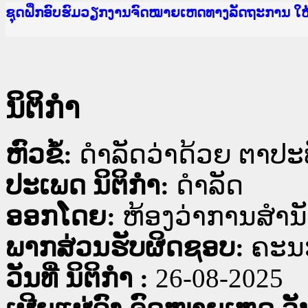
Ministry of Justice Lao PDR
ເຜີຍແຜ່ວັບໄຊຈົດໝາຍເຫດທາງລັດຖະການ ແລະ ແອັບກ
ກະຊວງຍຸຕິທຳ
ຊຸດຝຶກອົບຮົມວຽກງານຈົດໝາຍເຫດທາງລັດຖະການ ໃ
ກອງປະຊຸມທົບທວນຄືນການຈັດຕັ້ງປະຕິບັດວຽກງານຈ
ຝຶກອົບຮົມ ຜູ່ປະສານງານວຽກງານຈົດໝາຍເຫດທາງລັ
ຝຶກອົບຮົມ ຜູ່ປະສານງານວຽກງານຈົດໝາຍເຫດທາງລັດ
ເຜີຍແຜ່ແອັບກົດໝາຍລາວ ແລະ ເວັບໄຊຈົດໝາຍເຫດທ
ເຜີຍແຜ່ແອັບກົດໝາຍລາວ ແລະ ເວັບໄຊຈົດໝາຍເຫດທາ
ຍົກລະດັບວຽກງານຈົດໝາຍເຫດທາງລັດຖະການໃຫ້ຜູ້
ຊຸດຝຶກອົບຮົມວຽກງານຈົດໝາຍເຫດທາງລັດຖະການ ໃ
ນິຕິກໍາ
ຫົວຂໍ້:
ດຳລັດວ່າດ້ວຍ ຕາປະ
ປະເພດ ນິຕິກໍາ:
ດໍາລັດ
ອອກໂດຍ:
ຫ້ອງວ່າການສຳນ
ພາກສ່ວນຮັບຜິດຊອບ:
ຄະນະ
ວັນທີ່ ນິຕິກໍາ :
26-08-2025