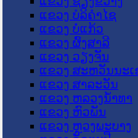
ແຂວງ ຊຽງຂວາງ
ແຂວງ ບໍລິຄໍາໄຊ
ແຂວງ ບໍ່ແກ້ວ
ແຂວງ ຜົ້ງສາລີ
ແຂວງ ວຽງຈັນ
ແຂວງ ສະຫວັນນະເ
ແຂວງ ສາລະວັນ
ແຂວງ ຫລວງນໍ້າທາ
ແຂວງ ຫົວພັນ
ແຂວງ ຫຼວງພະບາງ