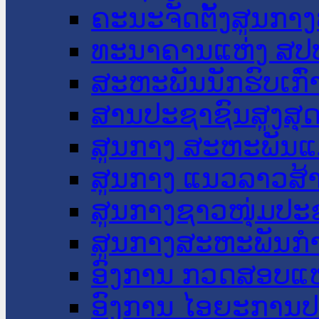
ຄະນະຈັດຕັ້ງສູນກາງ
ທະນາຄານແຫ່ງ ສປ
ສະຫະພັນນັກຮົບເກົ
ສານປະຊາຊົນສູງສຸ
ສູນກາງ ສະຫະພັນແ
ສູນກາງ ແນວລາວສ້
ສູນກາງຊາວໜຸ່ມປະ
ສູນກາງສະຫະພັນກ
ອົງການ ກວດສອບແຫ
ອົງການ ໄອຍະການປ