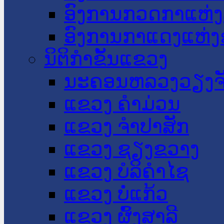
ອົງການກວດກາແຫ່ງ
ອົງການກາແດງແຫ່
ນິຕິກໍາຂັ້ນແຂວງ
ນະ​ຄອນ​ຫລວງວຽງຈ
ແຂວງ ຄໍາມ່ວນ
ແຂວງ ຈໍາປາສັກ
ແຂວງ ຊຽງຂວາງ
ແຂວງ ບໍລິຄໍາໄຊ
ແຂວງ ບໍ່ແກ້ວ
ແຂວງ ຜົ້ງສາລີ