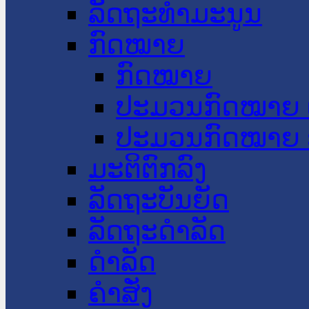
ລັດຖະທໍາມະນູນ
ກົດໝາຍ
ກົດໝາຍ
ປະມວນກົດໝາຍ 
ປະມວນກົດໝາຍ 
ມະຕິຕົກລົງ
ລັດຖະບັນຍັດ
ລັດຖະດໍາລັດ
ດໍາລັດ
ຄໍາສັ່ງ