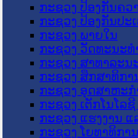
ກະຊວງ ປ້ອງກັນຄວ
ກະຊວງ ປ້ອງກັນປະ
ກະຊວງ ພາຍໃນ
ກະຊວງ ວັດທະນະທຳ
ກະຊວງ ສາທາລະນະ
ກະຊວງ ສຶກສາທິການ
ກະຊວງ ອຸດສາຫະກຳ
ກະຊວງ ເຕັກໂນໂລຊີ
ກະຊວງ ແຮງງານ ແລ
ກະຊວງ ໂຍທາທິການ 