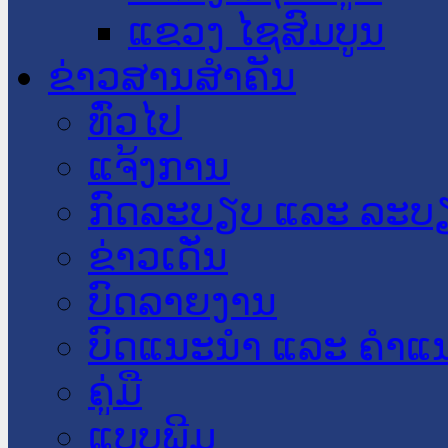
ແຂວງ ໄຊສົມບູນ
ຂ່າວສານສໍາຄັນ
​ທົ່ວ​ໄປ
ແຈ້ງການ
ກົດລະບຽບ ແລະ ລະບ
ຂ່າວເດັ່ນ
ບົດລາຍງານ
ບົດແນະນໍາ ແລະ ຄໍາແ
ຄູ່ມື
ແບບພີມ