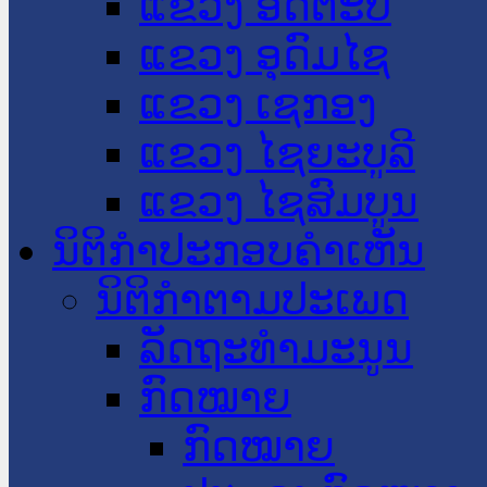
ແຂວງ ອັດຕະປື
ແຂວງ ອຸດົມໄຊ
ແຂວງ ເຊກອງ
ແຂວງ ໄຊຍະບູລີ
ແຂວງ ໄຊສົມບູນ
ນິຕິກໍາປະກອບຄໍາເຫັນ
ນິຕິກໍາຕາມປະເພດ
ລັດຖະທໍາມະນູນ
ກົດໝາຍ
ກົດໝາຍ