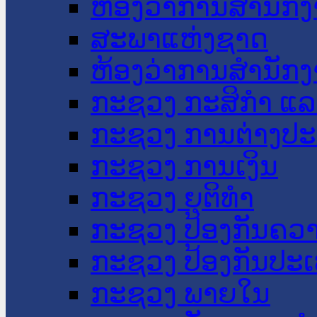
ຫ້ອງວ່າການສໍານັ
ສະພາແຫ່ງຊາດ
ຫ້ອງວ່າການສຳນັກງ
ກະຊວງ ກະສິກຳ ແລະ
ກະຊວງ ການຕ່າງປ
ກະຊວງ ການເງິນ
ກະຊວງ ຍຸຕິທໍາ
ກະຊວງ ປ້ອງກັນຄວ
ກະຊວງ ປ້ອງກັນປະ
ກະຊວງ ພາຍໃນ