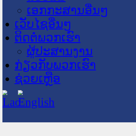
ເອກກະສານອື່ນໆ
ເວັບໄຊອື່ນໆ
ຕິດຕໍ່ພວກເຮົາ
ຜູ້ປະສານງານ
ກ່ຽວກັບພວກເຮົາ
ຊ່ວຍເຫຼືອ