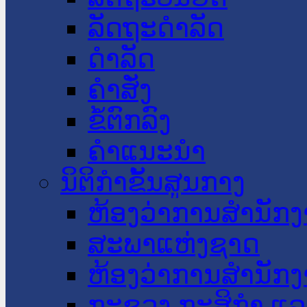
ລັດຖະດໍາລັດ
ດໍາລັດ
ຄໍາສັ່ງ
ຂໍ້ຕົກລົງ
ຄໍາແນະນໍາ
ນິຕິກໍາຂັ້ນສູນກາງ
ຫ້ອງວ່າການສໍານັ
ສະພາແຫ່ງຊາດ
ຫ້ອງວ່າການສຳນັກງ
ກະຊວງ ກະສິກຳ ແລະ