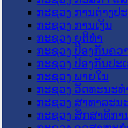
ກະຊວງ ການຕ່າງປ
ກະຊວງ ການເງິນ
ກະຊວງ ຍຸຕິທໍາ
ກະຊວງ ປ້ອງກັນຄວ
ກະຊວງ ປ້ອງກັນປະ
ກະຊວງ ພາຍໃນ
ກະຊວງ ວັດທະນະທຳ
ກະຊວງ ສາທາລະນະ
ກະຊວງ ສຶກສາທິການ
ກະຊວງ ອຸດສາຫະກຳ