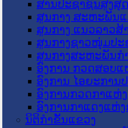
ສານປະຊາຊົນສູງສຸ
ສູນກາງ ສະຫະພັນແ
ສູນກາງ ແນວລາວສ້
ສູນກາງຊາວໜຸ່ມປະ
ສູນກາງສະຫະພັນກ
ອົງການ ກວດສອບແຫ
ອົງການ ໄອຍະການປ
ອົງການກວດກາແຫ່ງ
ອົງການກາແດງແຫ່
ນິຕິກໍາຂັ້ນແຂວງ