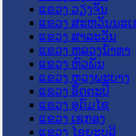
ແຂວງ ວຽງຈັນ
ແຂວງ ສະຫວັນນະເ
ແຂວງ ສາລະວັນ
ແຂວງ ຫລວງນໍ້າທາ
ແຂວງ ຫົວພັນ
ແຂວງ ຫຼວງພະບາງ
ແຂວງ ອັດຕະປື
ແຂວງ ອຸດົມໄຊ
ແຂວງ ເຊກອງ
ແຂວງ ໄຊຍະບູລີ