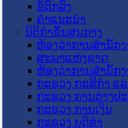
ຂໍ້ຕົກລົງ
ຄໍາແນະນໍາ
ນິຕິກໍາຂັ້ນສູນກາງ
ຫ້ອງວ່າການສໍານັ
ສະພາແຫ່ງຊາດ
ຫ້ອງວ່າການສຳນັກງ
ກະຊວງ ກະສິກຳ ແລະ
ກະຊວງ ການຕ່າງປ
ກະຊວງ ການເງິນ
ກະຊວງ ຍຸຕິທໍາ