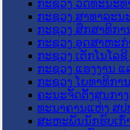
ກະຊວງ ວັດທະນະທຳ
ກະຊວງ ສາທາລະນະ
ກະຊວງ ສຶກສາທິການ
ກະຊວງ ອຸດສາຫະກຳ
ກະຊວງ ເຕັກໂນໂລຊີ
ກະຊວງ ແຮງງານ ແລ
ກະຊວງ ໂຍທາທິການ 
ຄະນະຈັດຕັ້ງສູນກາງ
ທະນາຄານແຫ່ງ ສປ
ສະຫະພັນນັກຮົບເກົ