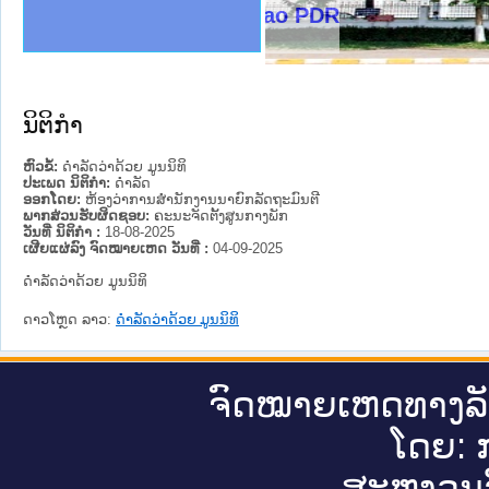
ງລັດຖະການໃຫ້ຜູ້ປະສານງານ
ງປະຕິບັດວຽກງານຈົດໝາຍເຫດ
ານຈົດໝາຍເຫດທາງລັດຖະການ
ານຈົດໝາຍເຫດທາງລັດຖະການ
ະ ເວັບໄຊຈົດໝາຍເຫດທາງ
ະ ເວັບໄຊຈົດໝາຍເຫດທາງ
ເຫດທາງລັດຖະການ ໃຫ້ຜູ້
ເຫດທາງລັດຖະການ ໃຫ້ຜູ້
istry of Justice Lao PDR
ານສັນຕິບານປະຊາຊົນ
ຄານຕຳຫຼວດປະຊາຊົນ
າຊົນ ພາກເໜືອ
ຊາຊົນ ພາກກາງ
າກເໜືອ
າກກາງ
ະການ
າກໃຕ້
ນິຕິກໍາ
ຫົວຂໍ້:
ດຳລັດວ່າດ້ວຍ ມູນນິທິ
ປະເພດ ນິຕິກໍາ:
ດໍາລັດ
ອອກໂດຍ:
ຫ້ອງວ່າການສຳນັກງານນາຍົກລັດຖະມົນຕີ
ພາກສ່ວນຮັບຜິດຊອບ:
ຄະນະຈັດຕັ້ງສູນກາງພັກ
ວັນທີ່ ນິຕິກໍາ :
18-08-2025
ເຜີຍແຜ່ລົງ ຈົດໝາຍເຫດ ວັນທີ່ :
04-09-2025
ດຳລັດວ່າດ້ວຍ ມູນນິທິ
ດາວໂຫຼດ ລາວ:
ດຳລັດວ່າດ້ວຍ ມູນນິທິ
ຈົດ​ໝາຍ​ເຫດ​ທາງ​ລ
ໂດຍ: ກ
ສະ​ຫງວນ​ລ