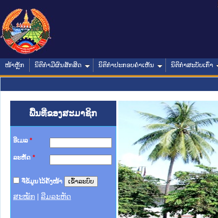
ໜ້າຫຼັກ
ນິຕິກໍາມີຜົນສັກສິດ
ນິຕິກໍາປະກອບຄໍາເຫັນ
ນິຕິກໍາສະບັບເກົ່າ
ພື້ນທີ່ຂອງສະມາຊິກ
ອີເມລ
*
ລະຫັດ
*
ຈື່ຂໍ້ມູນໄວ້ຄັ້ງໜ້າ
ສະໝັກ
|
ລືມລະຫັດ