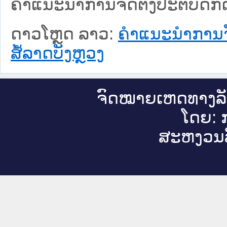
ຄຳແນະນຳການຈັດຕັ້ງປະຕິບັດກົ
ດາວໂຫຼດ ລາວ:
ຄຳແນະນຳການຈັ
ສໍ້ລາດບັງຫຼວງ
ຈົດ​ໝາຍ​ເຫດ​ທາງ​ລ
ໂດຍ: ກ
ສະ​ຫງວນ​ລ