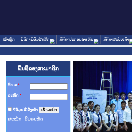
ໜ້າຫຼັກ
ນິຕິກໍາມີຜົນສັກສິດ
ນິຕິກໍາປະກອບຄໍາເຫັນ
ນິຕິກໍາສະບັບເກົ່າ
ພື້ນທີ່ຂອງສະມາຊິກ
ອີເມລ
*
ລະຫັດ
*
ຈື່ຂໍ້ມູນໄວ້ຄັ້ງໜ້າ
ສະໝັກ
|
ລືມລະຫັດ