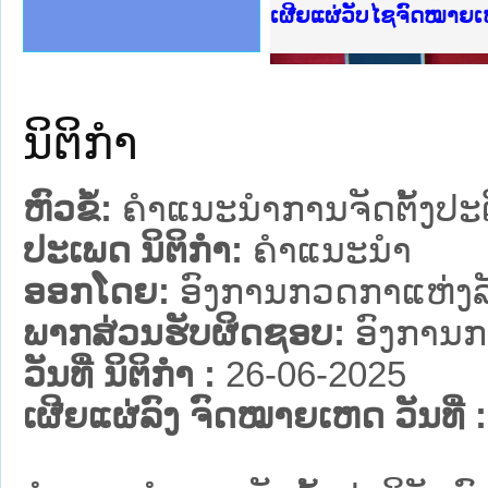
ງລັດຖະການໃຫ້ຜູ້ປະສານງານ
້ງປະຕິບັດວຽກງານຈົດໝາຍເຫດ
ງານຈົດໝາຍເຫດທາງລັດຖະການ
ງານຈົດໝາຍເຫດທາງລັດຖະການ
ລະ ເວັບໄຊຈົດໝາຍເຫດທາງ
ລະ ເວັບໄຊຈົດໝາຍເຫດທາງ
ຍເຫດທາງລັດຖະການ ໃຫ້ຜູ້
ຍເຫດທາງລັດຖະການ ໃຫ້ຜູ້
ເຜີຍແຜ່ວັບໄຊຈົດໝາຍເ
ຄານສັນຕິບານປະຊາຊົນ
າຄານຕຳຫຼວດປະຊາຊົນ
ຊາຊົນ ພາກເໜືອ
ຊາຊົນ ພາກກາງ
ພາກເໜືອ
າກກາງ
ຖະການ
າກໃຕ້
ນິຕິກໍາ
ຫົວຂໍ້:
ຄຳແນະນຳການຈັດຕັ້ງປະຕ
ປະເພດ ນິຕິກໍາ:
ຄໍາແນະນໍາ
ອອກໂດຍ:
ອົງການກວດກາແຫ່ງລ
ພາກສ່ວນຮັບຜິດຊອບ:
ອົງການກ
ວັນທີ່ ນິຕິກໍາ :
26-06-2025
ເຜີຍແຜ່ລົງ ຈົດໝາຍເຫດ ວັນທີ່ :