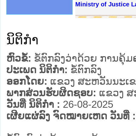
ງລັດຖະການໃຫ້ຜູ້ປະສານງານ
້ງປະຕິບັດວຽກງານຈົດໝາຍເຫດ
ງານຈົດໝາຍເຫດທາງລັດຖະການ
ງານຈົດໝາຍເຫດທາງລັດຖະການ
ລະ ເວັບໄຊຈົດໝາຍເຫດທາງ
ລະ ເວັບໄຊຈົດໝາຍເຫດທາງ
ຍເຫດທາງລັດຖະການ ໃຫ້ຜູ້
ຍເຫດທາງລັດຖະການ ໃຫ້ຜູ້
Ministry of Justice 
ຄານສັນຕິບານປະຊາຊົນ
າຄານຕຳຫຼວດປະຊາຊົນ
ຊາຊົນ ພາກເໜືອ
ຊາຊົນ ພາກກາງ
ພາກເໜືອ
າກກາງ
ຖະການ
າກໃຕ້
ນິຕິກໍາ
ຫົວຂໍ້:
ຂໍ້ຕົກລົງວ່າດ້ວຍ ການ
ປະເພດ ນິຕິກໍາ:
ຂໍ້ຕົກລົງ
ອອກໂດຍ:
ແຂວງ ສະຫວັນນະເ
ພາກສ່ວນຮັບຜິດຊອບ:
ແຂວງ ສ
ວັນທີ່ ນິຕິກໍາ :
26-08-2025
ເຜີຍແຜ່ລົງ ຈົດໝາຍເຫດ ວັນທີ່ :