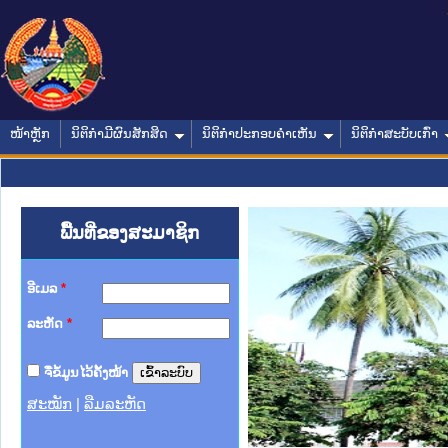
ໜ້າຫຼັກ
ນິຕິກໍາມີຜົນສັກສິດ
ນິຕິກໍາປະກອບຄໍາເຫັນ
ນິຕິກໍາສະບັບເກົ່າ
ພື້ນທີ່ຂອງສະມາຊິກ
ອີເມລ
*
ລະຫັດ
*
ຈື່ຂໍ້ມູນໄວ້ຄັ້ງໜ້າ
ສະໝັກ
|
ລືມລະຫັດ