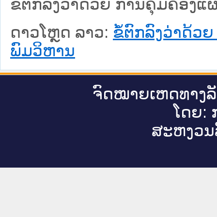
ຂໍ້ຕົກລົງວ່າດ້ວຍ ການຄຸ້ມຄອ
ດາວໂຫຼດ ລາວ:
ຂໍ້ຕົກລົງວ່າດ
ພົມວິຫານ
ຈົດ​ໝາຍ​ເຫດ​ທາງ​ລ
ໂດຍ: ກ
ສະ​ຫງວນ​ລ