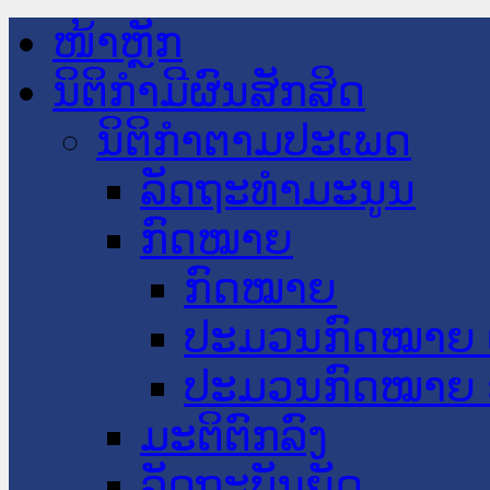
ໜ້າຫຼັກ
ນິຕິກໍາມີຜົນສັກສິດ
ນິຕິກໍາຕາມປະເພດ
ລັດຖະທໍາມະນູນ
ກົດໝາຍ
ກົດໝາຍ
ປະມວນກົດໝາຍ 
ປະມວນກົດໝາຍ 
ມະຕິຕົກລົງ
ລັດຖະບັນຍັດ