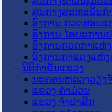
ສູນກາງຊາວໜຸ່ມປະ
ສູນກາງສະຫະພັນກ
ອົງການ ກວດສອບແຫ
ອົງການ ໄອຍະການປ
ອົງການກວດກາແຫ່ງ
ອົງການກາແດງແຫ່
ນິຕິກໍາຂັ້ນແຂວງ
ນະ​ຄອນ​ຫລວງວຽງຈ
ແຂວງ ຄໍາມ່ວນ
ແຂວງ ຈໍາປາສັກ