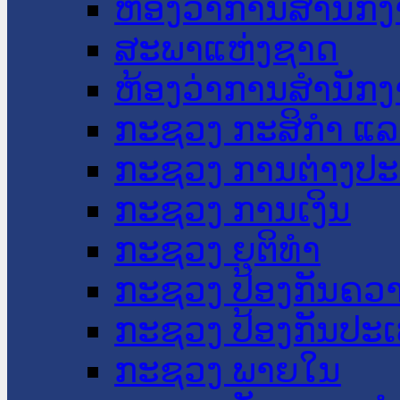
ຫ້ອງວ່າການສໍານັ
ສະພາແຫ່ງຊາດ
ຫ້ອງວ່າການສຳນັກງ
ກະຊວງ ກະສິກຳ ແລະ
ກະຊວງ ການຕ່າງປ
ກະຊວງ ການເງິນ
ກະຊວງ ຍຸຕິທໍາ
ກະຊວງ ປ້ອງກັນຄວ
ກະຊວງ ປ້ອງກັນປະ
ກະຊວງ ພາຍໃນ