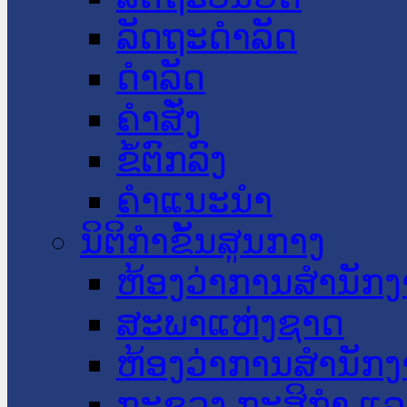
ລັດຖະດໍາລັດ
ດໍາລັດ
ຄໍາສັ່ງ
ຂໍ້ຕົກລົງ
ຄໍາແນະນໍາ
ນິຕິກໍາຂັ້ນສູນກາງ
ຫ້ອງວ່າການສໍານັ
ສະພາແຫ່ງຊາດ
ຫ້ອງວ່າການສຳນັກງ
ກະຊວງ ກະສິກຳ ແລະ