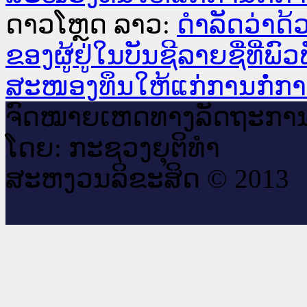
ດາວໂຫຼດ ລາວ:
ດຳລັດວ່າດ້
ຂອງຜູ້ຢູ່ໃນບັນຊີລາຍຊື່ທີ່
ສະໜອງທຶນໃຫ້ແກ່ການກໍ່ກາ
ຈົດ​ໝາຍ​ເຫດ​ທາງ​ລັດ​ຖະ​ກາ
ໂດຍ: ກະ​ຊວງຍຸ​ຕິ​ທຳ
ສະ​ຫງວນ​ລິ​ຂະ​ສິດ © 2013