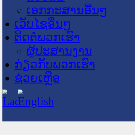
ເອກກະສານອື່ນໆ
ເວັບໄຊອື່ນໆ
ຕິດຕໍ່ພວກເຮົາ
ຜູ້ປະສານງານ
ກ່ຽວກັບພວກເຮົາ
ຊ່ວຍເຫຼືອ