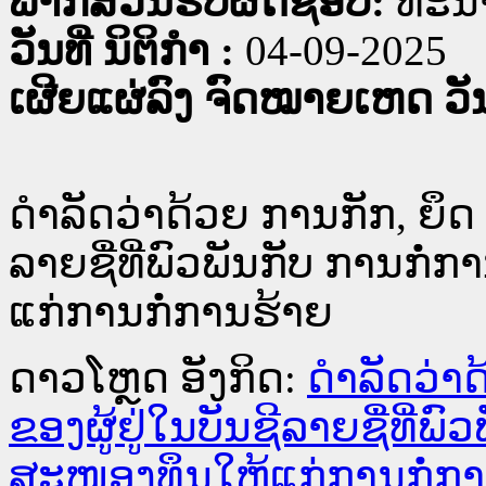
ພາກສ່ວນຮັບຜິດຊອບ:
ທະນ
ວັນທີ່ ນິຕິກໍາ :
04-09-2025
ເຜີຍແຜ່ລົງ ຈົດໝາຍເຫດ ວັນທ
ດຳລັດວ່າດ້ວຍ ການກັກ, ຍຶດ 
ລາຍຊື່ທີ່ພົວພັນກັບ ການກ
ແກ່ການກໍ່ການຮ້າຍ
ດາວໂຫຼດ ອັງກິດ:
ດຳລັດວ່າດ
ຂອງຜູ້ຢູ່ໃນບັນຊີລາຍຊື່ທີ່
ສະໜອງທຶນໃຫ້ແກ່ການກໍ່ກາ