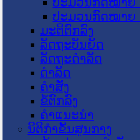
ປະມວນກົດໝາຍ 
ປະມວນກົດໝາຍ 
ມະຕິຕົກລົງ
ລັດຖະບັນຍັດ
ລັດຖະດໍາລັດ
ດໍາລັດ
ຄໍາສັ່ງ
ຂໍ້ຕົກລົງ
ຄໍາແນະນໍາ
ນິຕິກຳຂັ້ນສູນກາງ