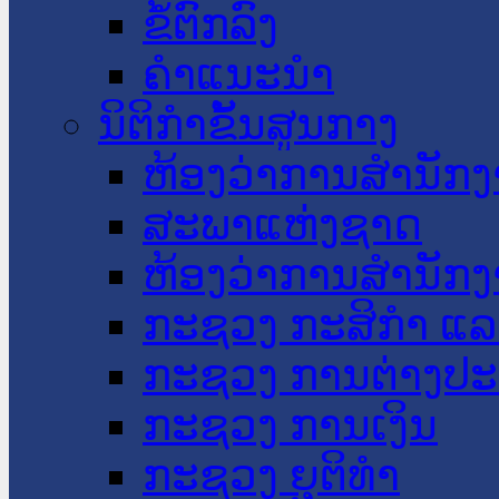
ຂໍ້ຕົກລົງ
ຄໍາແນະນໍາ
ນິຕິກໍາຂັ້ນສູນກາງ
ຫ້ອງວ່າການສໍານັ
ສະພາແຫ່ງຊາດ
ຫ້ອງວ່າການສຳນັກງ
ກະຊວງ ກະສິກຳ ແລະ
ກະຊວງ ການຕ່າງປ
ກະຊວງ ການເງິນ
ກະຊວງ ຍຸຕິທໍາ