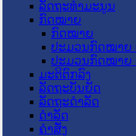
ລັດຖະທໍາມະນູນ
ກົດໝາຍ
ກົດໝາຍ
ປະມວນກົດໝາຍ 
ປະມວນກົດໝາຍ 
ມະຕິຕົກລົງ
ລັດຖະບັນຍັດ
ລັດຖະດໍາລັດ
ດໍາລັດ
ຄໍາສັ່ງ