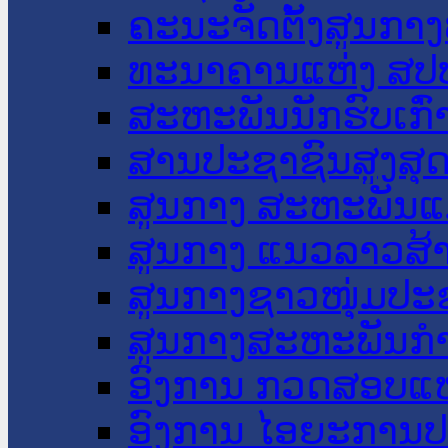
ຄະນະຈັດຕັ້ງສູນກາງ
ທະນາຄານແຫ່ງ ສປ
ສະຫະພັນນັກຮົບເກົ
ສານປະຊາຊົນສູງສຸ
ສູນກາງ ສະຫະພັນແ
ສູນກາງ ແນວລາວສ້
ສູນກາງຊາວໜຸ່ມປະ
ສູນກາງສະຫະພັນກ
ອົງການ ກວດສອບແຫ
ອົງການ ໄອຍະການປ