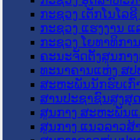
ກະຊວງ ເຕັກໂນໂລຊີ
ກະຊວງ ແຮງງານ ແລ
ກະຊວງ ໂຍທາທິການ 
ຄະນະຈັດຕັ້ງສູນກາງ
ທະນາຄານແຫ່ງ ສປ
ສະຫະພັນນັກຮົບເກົ
ສານປະຊາຊົນສູງສຸ
ສູນກາງ ສະຫະພັນແ
ສູນກາງ ແນວລາວສ້