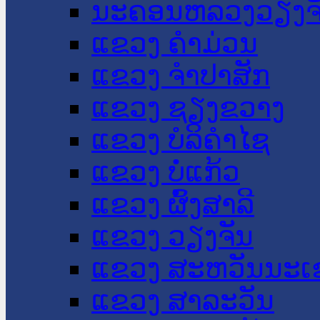
ນະ​ຄອນ​ຫລວງວຽງຈ
ແຂວງ ຄໍາມ່ວນ
ແຂວງ ຈໍາປາສັກ
ແຂວງ ຊຽງຂວາງ
ແຂວງ ບໍລິຄໍາໄຊ
ແຂວງ ບໍ່ແກ້ວ
ແຂວງ ຜົ້ງສາລີ
ແຂວງ ວຽງຈັນ
ແຂວງ ສະຫວັນນະເ
ແຂວງ ສາລະວັນ