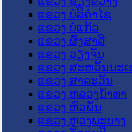
ແຂວງ ຊຽງຂວາງ
ແຂວງ ບໍລິຄໍາໄຊ
ແຂວງ ບໍ່ແກ້ວ
ແຂວງ ຜົ້ງສາລີ
ແຂວງ ວຽງຈັນ
ແຂວງ ສະຫວັນນະເ
ແຂວງ ສາລະວັນ
ແຂວງ ຫລວງນໍ້າທາ
ແຂວງ ຫົວພັນ
ແຂວງ ຫຼວງພະບາງ