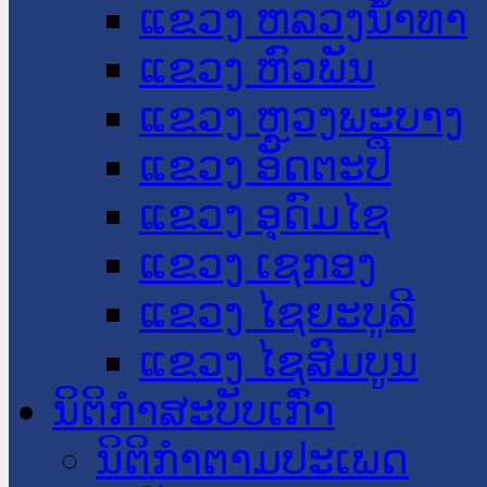
ແຂວງ ຫລວງນໍ້າທາ
ແຂວງ ຫົວພັນ
ແຂວງ ຫຼວງພະບາງ
ແຂວງ ອັດຕະປື
ແຂວງ ອຸດົມໄຊ
ແຂວງ ເຊກອງ
ແຂວງ ໄຊຍະບູລີ
ແຂວງ ໄຊສົມບູນ
ນິຕິກໍາສະບັບເກົ່າ
ນິຕິກຳຕາມປະເພດ