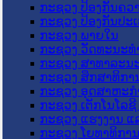
ກະຊວງ ປ້ອງກັນຄວ
ກະຊວງ ປ້ອງກັນປະ
ກະຊວງ ພາຍໃນ
ກະຊວງ ວັດທະນະທຳ
ກະຊວງ ສາທາລະນະ
ກະຊວງ ສຶກສາທິການ
ກະຊວງ ອຸດສາຫະກຳ
ກະຊວງ ເຕັກໂນໂລຊີ
ກະຊວງ ແຮງງານ ແລ
ກະຊວງ ໂຍທາທິການ 