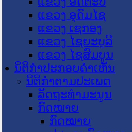
ແຂວງ ອັດຕະປື
ແຂວງ ອຸດົມໄຊ
ແຂວງ ເຊກອງ
ແຂວງ ໄຊຍະບູລີ
ແຂວງ ໄຊສົມບູນ
ນິຕິກໍາປະກອບຄໍາເຫັນ
ນິຕິກໍາຕາມປະເພດ
ລັດຖະທໍາມະນູນ
ກົດໝາຍ
ກົດໝາຍ