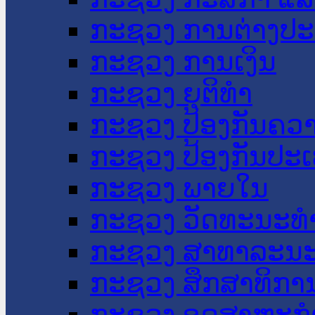
ກະຊວງ ການຕ່າງປ
ກະຊວງ ການເງິນ
ກະຊວງ ຍຸຕິທໍາ
ກະຊວງ ປ້ອງກັນຄວ
ກະຊວງ ປ້ອງກັນປະ
ກະຊວງ ພາຍໃນ
ກະຊວງ ວັດທະນະທຳ
ກະຊວງ ສາທາລະນະ
ກະຊວງ ສຶກສາທິການ
ກະຊວງ ອຸດສາຫະກຳ