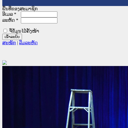
ພື້ນທີ່ຂອງສະມາຊິກ
ອີເມລ
*
ລະຫັດ
*
ຈື່ຂໍ້ມູນໄວ້ຄັ້ງໜ້າ
ສະໝັກ
|
ລືມລະຫັດ