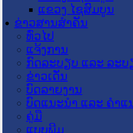
ແຂວງ ໄຊສົມບູນ
ຂ່າວສານສໍາຄັນ
​ທົ່ວ​ໄປ
ແຈ້ງການ
ກົດລະບຽບ ແລະ ລະບ
ຂ່າວເດັ່ນ
ບົດລາຍງານ
ບົດແນະນໍາ ແລະ ຄໍາແ
ຄູ່ມື
ແບບພີມ