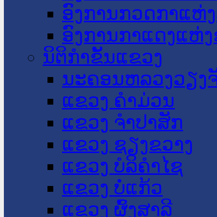
ອົງການກວດກາແຫ່ງ
ອົງການກາແດງແຫ່
ນິຕິກໍາຂັ້ນແຂວງ
ນະ​ຄອນ​ຫລວງວຽງຈ
ແຂວງ ຄໍາມ່ວນ
ແຂວງ ຈໍາປາສັກ
ແຂວງ ຊຽງຂວາງ
ແຂວງ ບໍລິຄໍາໄຊ
ແຂວງ ບໍ່ແກ້ວ
ແຂວງ ຜົ້ງສາລີ