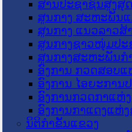
ສານປະຊາຊົນສູງສຸ
ສູນກາງ ສະຫະພັນແ
ສູນກາງ ແນວລາວສ້
ສູນກາງຊາວໜຸ່ມປະ
ສູນກາງສະຫະພັນກ
ອົງການ ກວດສອບແຫ
ອົງການ ໄອຍະການປ
ອົງການກວດກາແຫ່ງ
ອົງການກາແດງແຫ່
ນິຕິກໍາຂັ້ນແຂວງ