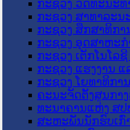
ກະຊວງ ວັດທະນະທຳ
ກະຊວງ ສາທາລະນະ
ກະຊວງ ສຶກສາທິການ
ກະຊວງ ອຸດສາຫະກຳ
ກະຊວງ ເຕັກໂນໂລຊີ
ກະຊວງ ແຮງງານ ແລ
ກະຊວງ ໂຍທາທິການ 
ຄະນະຈັດຕັ້ງສູນກາງ
ທະນາຄານແຫ່ງ ສປ
ສະຫະພັນນັກຮົບເກົ