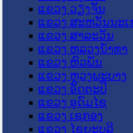
ແຂວງ ວຽງຈັນ
ແຂວງ ສະຫວັນນະເ
ແຂວງ ສາລະວັນ
ແຂວງ ຫລວງນໍ້າທາ
ແຂວງ ຫົວພັນ
ແຂວງ ຫຼວງພະບາງ
ແຂວງ ອັດຕະປື
ແຂວງ ອຸດົມໄຊ
ແຂວງ ເຊກອງ
ແຂວງ ໄຊຍະບູລີ