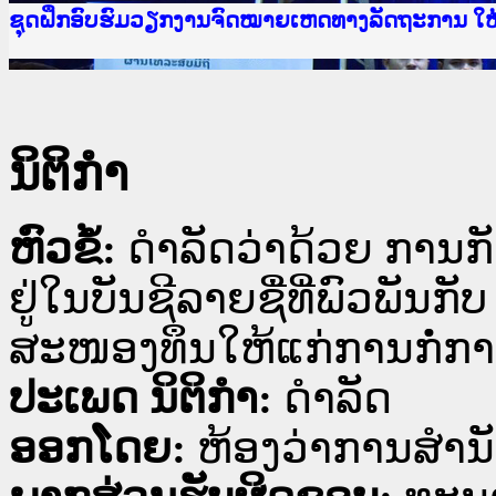
Ministry of Justice Lao PDR
ເຜີຍແຜ່ວັບໄຊຈົດໝາຍເຫດທາງລັດຖະການ ແລະ ແອັບກ
ກະຊວງຍຸຕິທຳ
ຊຸດຝຶກອົບຮົມວຽກງານຈົດໝາຍເຫດທາງລັດຖະການ ໃ
ກອງປະຊຸມທົບທວນຄືນການຈັດຕັ້ງປະຕິບັດວຽກງານຈ
ຝຶກອົບຮົມ ຜູ່ປະສານງານວຽກງານຈົດໝາຍເຫດທາງລັ
ຝຶກອົບຮົມ ຜູ່ປະສານງານວຽກງານຈົດໝາຍເຫດທາງລັດ
ເຜີຍແຜ່ແອັບກົດໝາຍລາວ ແລະ ເວັບໄຊຈົດໝາຍເຫດທ
ເຜີຍແຜ່ແອັບກົດໝາຍລາວ ແລະ ເວັບໄຊຈົດໝາຍເຫດທາ
ຍົກລະດັບວຽກງານຈົດໝາຍເຫດທາງລັດຖະການໃຫ້ຜູ້
ຊຸດຝຶກອົບຮົມວຽກງານຈົດໝາຍເຫດທາງລັດຖະການ ໃ
ນິຕິກໍາ
ຫົວຂໍ້:
ດຳລັດວ່າດ້ວຍ ການກັ
ຢູ່ໃນບັນຊີລາຍຊື່ທີ່ພົວພັນ
ສະໜອງທຶນໃຫ້ແກ່ການກໍ່ກາ
ປະເພດ ນິຕິກໍາ:
ດໍາລັດ
ອອກໂດຍ:
ຫ້ອງວ່າການສຳນ