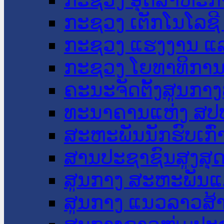
ກະຊວງ ເຕັກໂນໂລຊີ
ກະຊວງ ແຮງງານ ແລ
ກະຊວງ ໂຍທາທິການ 
ຄະນະຈັດຕັ້ງສູນກາງ
ທະນາຄານແຫ່ງ ສປ
ສະຫະພັນນັກຮົບເກົ
ສານປະຊາຊົນສູງສຸ
ສູນກາງ ສະຫະພັນແ
ສູນກາງ ແນວລາວສ້