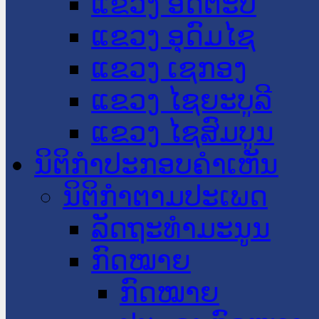
ແຂວງ ອັດຕະປື
ແຂວງ ອຸດົມໄຊ
ແຂວງ ເຊກອງ
ແຂວງ ໄຊຍະບູລີ
ແຂວງ ໄຊສົມບູນ
ນິຕິກໍາປະກອບຄໍາເຫັນ
ນິຕິກໍາຕາມປະເພດ
ລັດຖະທໍາມະນູນ
ກົດໝາຍ
ກົດໝາຍ