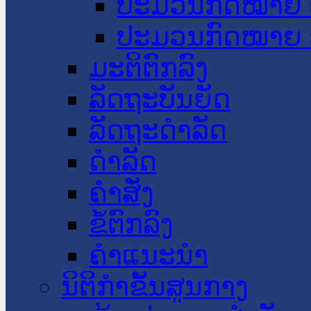
ປະມວນກົດໝາຍ 
ປະມວນກົດໝາຍ 
ມະຕິຕົກລົງ
ລັດຖະບັນຍັດ
ລັດຖະດໍາລັດ
ດໍາລັດ
ຄໍາສັ່ງ
ຂໍ້ຕົກລົງ
ຄໍາແນະນໍາ
ນິຕິກຳຂັ້ນສູນກາງ