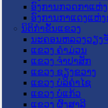
ອົງການກວດກາແຫ່ງ
ອົງການກາແດງແຫ່
ນິຕິກໍາຂັ້ນແຂວງ
ນະ​ຄອນ​ຫລວງວຽງຈ
ແຂວງ ຄໍາມ່ວນ
ແຂວງ ຈໍາປາສັກ
ແຂວງ ຊຽງຂວາງ
ແຂວງ ບໍລິຄໍາໄຊ
ແຂວງ ບໍ່ແກ້ວ
ແຂວງ ຜົ້ງສາລີ