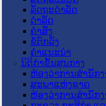
ລັດຖະດໍາລັດ
ດໍາລັດ
ຄໍາສັ່ງ
ຂໍ້ຕົກລົງ
ຄໍາແນະນໍາ
ນິຕິກໍາຂັ້ນສູນກາງ
ຫ້ອງວ່າການສໍານັ
ສະພາແຫ່ງຊາດ
ຫ້ອງວ່າການສຳນັກງ
ກະຊວງ ກະສິກຳ ແລະ