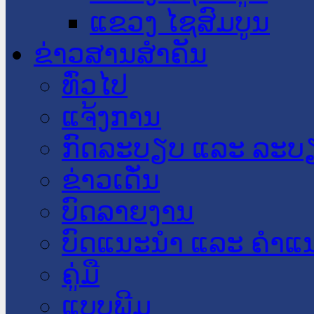
ແຂວງ ໄຊສົມບູນ
ຂ່າວສານສໍາຄັນ
​ທົ່ວ​ໄປ
ແຈ້ງການ
ກົດລະບຽບ ແລະ ລະບ
ຂ່າວເດັ່ນ
ບົດລາຍງານ
ບົດແນະນໍາ ແລະ ຄໍາແ
ຄູ່ມື
ແບບພີມ