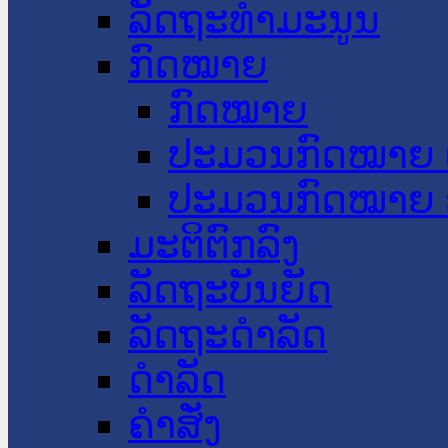
ລັດຖະທໍາມະນູນ
ກົດໝາຍ
ກົດໝາຍ
ປະມວນກົດໝາຍ 
ປະມວນກົດໝາຍ 
ມະຕິຕົກລົງ
ລັດຖະບັນຍັດ
ລັດຖະດໍາລັດ
ດໍາລັດ
ຄໍາສັ່ງ