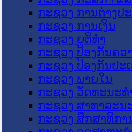
ກະຊວງ ການຕ່າງປ
ກະຊວງ ການເງິນ
ກະຊວງ ຍຸຕິທໍາ
ກະຊວງ ປ້ອງກັນຄວ
ກະຊວງ ປ້ອງກັນປະ
ກະຊວງ ພາຍໃນ
ກະຊວງ ວັດທະນະທຳ
ກະຊວງ ສາທາລະນະ
ກະຊວງ ສຶກສາທິການ
ກະຊວງ ອຸດສາຫະກຳ