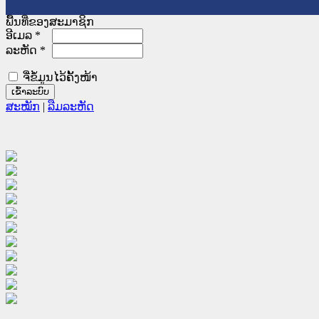
ພື້ນທີ່ຂອງສະມາຊິກ
ອີເມລ
*
ລະຫັດ
*
ຈື່ຂໍ້ມູນໄວ້ຄັ້ງໜ້າ
ສະໝັກ
|
ລືມລະຫັດ