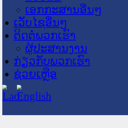
ເອກກະສານອື່ນໆ
ເວັບໄຊອື່ນໆ
ຕິດຕໍ່ພວກເຮົາ
ຜູ້ປະສານງານ
ກ່ຽວກັບພວກເຮົາ
ຊ່ວຍເຫຼືອ