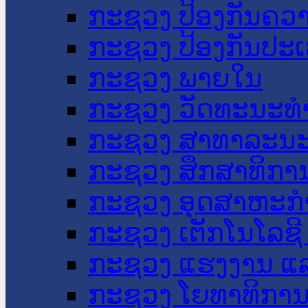
ກະຊວງ ປ້ອງກັນຄວ
ກະຊວງ ປ້ອງກັນປະ
ກະຊວງ ພາຍໃນ
ກະຊວງ ວັດທະນະທຳ
ກະຊວງ ສາທາລະນະ
ກະຊວງ ສຶກສາທິການ
ກະຊວງ ອຸດສາຫະກຳ
ກະຊວງ ເຕັກໂນໂລຊີ
ກະຊວງ ແຮງງານ ແລ
ກະຊວງ ໂຍທາທິການ 