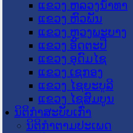
ແຂວງ ຫລວງນໍ້າທາ
ແຂວງ ຫົວພັນ
ແຂວງ ຫຼວງພະບາງ
ແຂວງ ອັດຕະປື
ແຂວງ ອຸດົມໄຊ
ແຂວງ ເຊກອງ
ແຂວງ ໄຊຍະບູລີ
ແຂວງ ໄຊສົມບູນ
ນິຕິກໍາສະບັບເກົ່າ
ນິຕິກຳຕາມປະເພດ