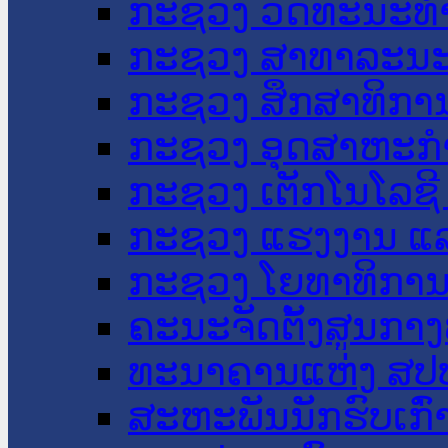
ກະຊວງ ວັດທະນະທຳ
ກະຊວງ ສາທາລະນະ
ກະຊວງ ສຶກສາທິການ
ກະຊວງ ອຸດສາຫະກຳ
ກະຊວງ ເຕັກໂນໂລຊີ
ກະຊວງ ແຮງງານ ແລ
ກະຊວງ ໂຍທາທິການ 
ຄະນະຈັດຕັ້ງສູນກາງ
ທະນາຄານແຫ່ງ ສປ
ສະຫະພັນນັກຮົບເກົ