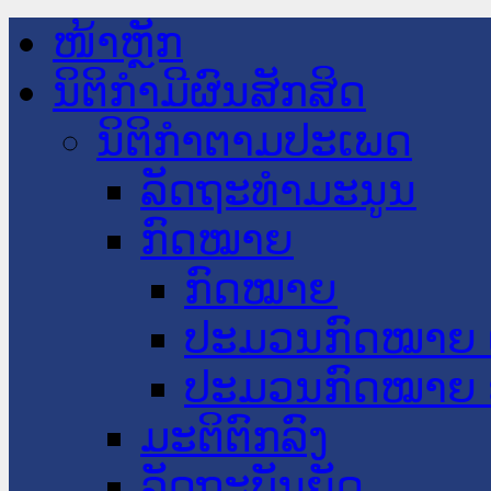
ໜ້າຫຼັກ
ນິຕິກໍາມີຜົນສັກສິດ
ນິຕິກໍາຕາມປະເພດ
ລັດຖະທໍາມະນູນ
ກົດໝາຍ
ກົດໝາຍ
ປະມວນກົດໝາຍ 
ປະມວນກົດໝາຍ 
ມະຕິຕົກລົງ
ລັດຖະບັນຍັດ