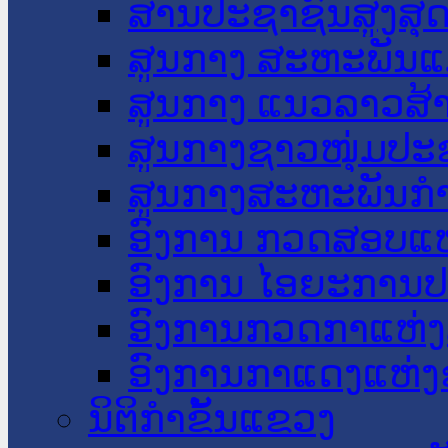
ສານປະຊາຊົນສູງສຸ
ສູນກາງ ສະຫະພັນແ
ສູນກາງ ແນວລາວສ້
ສູນກາງຊາວໜຸ່ມປະ
ສູນກາງສະຫະພັນກ
ອົງການ ກວດສອບແຫ
ອົງການ ໄອຍະການປ
ອົງການກວດກາແຫ່ງ
ອົງການກາແດງແຫ່
ນິຕິກໍາຂັ້ນແຂວງ