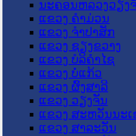
ນະ​ຄອນ​ຫລວງວຽງຈ
ແຂວງ ຄໍາມ່ວນ
ແຂວງ ຈໍາປາສັກ
ແຂວງ ຊຽງຂວາງ
ແຂວງ ບໍລິຄໍາໄຊ
ແຂວງ ບໍ່ແກ້ວ
ແຂວງ ຜົ້ງສາລີ
ແຂວງ ວຽງຈັນ
ແຂວງ ສະຫວັນນະເ
ແຂວງ ສາລະວັນ