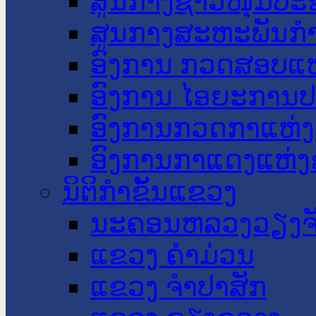
ສູນກາງຊາວໜຸ່ມປະ
ສູນກາງສະຫະພັນກ
ອົງການ ກວດສອບແຫ
ອົງການ ໄອຍະການປ
ອົງການກວດກາແຫ່ງ
ອົງການກາແດງແຫ່
ນິຕິກໍາຂັ້ນແຂວງ
ນະ​ຄອນ​ຫລວງວຽງຈ
ແຂວງ ຄໍາມ່ວນ
ແຂວງ ຈໍາປາສັກ