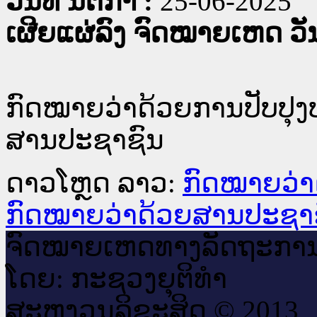
ວັນທີ່ ນິຕິກໍາ :
25-06-2025
ເຜີຍແຜ່ລົງ ຈົດໝາຍເຫດ ວັນທ
ກົດໝາຍວ່າດ້ວຍການປັບປຸ
ສານປະຊາຊົນ
ດາວໂຫຼດ ລາວ:
ກົດໝາຍວ່າ
ກົດໝາຍວ່າດ້ວຍສານປະຊາ
ຈົດ​ໝາຍ​ເຫດ​ທາງ​ລັດ​ຖະ​ກາ
ໂດຍ: ກະ​ຊວງຍຸ​ຕິ​ທຳ
ສະ​ຫງວນ​ລິ​ຂະ​ສິດ © 2013