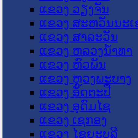
ແຂວງ ວຽງຈັນ
ແຂວງ ສະຫວັນນະເ
ແຂວງ ສາລະວັນ
ແຂວງ ຫລວງນໍ້າທາ
ແຂວງ ຫົວພັນ
ແຂວງ ຫຼວງພະບາງ
ແຂວງ ອັດຕະປື
ແຂວງ ອຸດົມໄຊ
ແຂວງ ເຊກອງ
ແຂວງ ໄຊຍະບູລີ