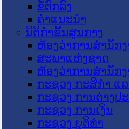
ຂໍ້ຕົກລົງ
ຄໍາແນະນໍາ
ນິຕິກໍາຂັ້ນສູນກາງ
ຫ້ອງວ່າການສໍານັ
ສະພາແຫ່ງຊາດ
ຫ້ອງວ່າການສຳນັກງ
ກະຊວງ ກະສິກຳ ແລະ
ກະຊວງ ການຕ່າງປ
ກະຊວງ ການເງິນ
ກະຊວງ ຍຸຕິທໍາ