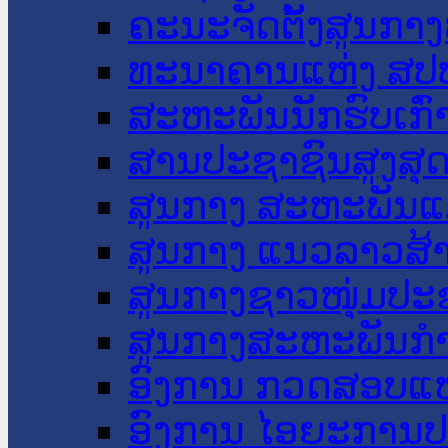
ຄະນະຈັດຕັ້ງສູນກາງ
ທະນາຄານແຫ່ງ ສປ
ສະຫະພັນນັກຮົບເກົ
ສານປະຊາຊົນສູງສຸ
ສູນກາງ ສະຫະພັນແ
ສູນກາງ ແນວລາວສ້
ສູນກາງຊາວໜຸ່ມປະ
ສູນກາງສະຫະພັນກ
ອົງການ ກວດສອບແຫ
ອົງການ ໄອຍະການປ