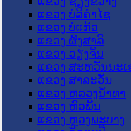
ແຂວງ ຊຽງຂວາງ
ແຂວງ ບໍລິຄໍາໄຊ
ແຂວງ ບໍ່ແກ້ວ
ແຂວງ ຜົ້ງສາລີ
ແຂວງ ວຽງຈັນ
ແຂວງ ສະຫວັນນະເ
ແຂວງ ສາລະວັນ
ແຂວງ ຫລວງນໍ້າທາ
ແຂວງ ຫົວພັນ
ແຂວງ ຫຼວງພະບາງ