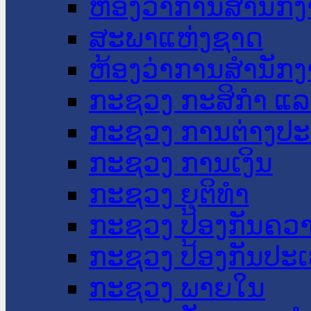
ຫ້ອງວ່າການສໍານັ
ສະພາແຫ່ງຊາດ
ຫ້ອງວ່າການສຳນັກງ
ກະຊວງ ກະສິກຳ ແລະ
ກະຊວງ ການຕ່າງປ
ກະຊວງ ການເງິນ
ກະຊວງ ຍຸຕິທໍາ
ກະຊວງ ປ້ອງກັນຄວ
ກະຊວງ ປ້ອງກັນປະ
ກະຊວງ ພາຍໃນ