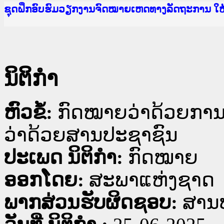
Ministry of Justice Lao PDR
ເຜີຍແຜ່ວັບໄຊຈົດໝາຍເຫດທາງລັດຖະການ ແລະ ແອັບກ
ກະຊວງຍຸຕິທຳ
ຊຸດຝຶກອົບຮົມວຽກງານຈົດໝາຍເຫດທາງລັດຖະການ ໃ
ກອງປະຊຸມທົບທວນຄືນການຈັດຕັ້ງປະຕິບັດວຽກງານຈ
ຝຶກອົບຮົມ ຜູ່ປະສານງານວຽກງານຈົດໝາຍເຫດທາງລັ
ຝຶກອົບຮົມ ຜູ່ປະສານງານວຽກງານຈົດໝາຍເຫດທາງລັດ
ເຜີຍແຜ່ແອັບກົດໝາຍລາວ ແລະ ເວັບໄຊຈົດໝາຍເຫດທ
ເຜີຍແຜ່ແອັບກົດໝາຍລາວ ແລະ ເວັບໄຊຈົດໝາຍເຫດທາ
ຍົກລະດັບວຽກງານຈົດໝາຍເຫດທາງລັດຖະການໃຫ້ຜູ້
ຊຸດຝຶກອົບຮົມວຽກງານຈົດໝາຍເຫດທາງລັດຖະການ ໃ
ນິຕິກໍາ
ຫົວຂໍ້:
ກົດໝາຍວ່າດ້ວຍກາ
ວ່າດ້ວຍສານປະຊາຊົນ
ປະເພດ ນິຕິກໍາ:
ກົດໝາຍ
ອອກໂດຍ:
ສະພາແຫ່ງຊາດ
ພາກສ່ວນຮັບຜິດຊອບ:
ສານປ