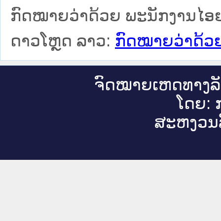
ກົດໝາຍວ່າດ້ວຍ ພະນັກງານໄ
ດາວໂຫຼດ ລາວ:
ກົດໝາຍວ່າດ້ວ
ຈົດ​ໝາຍ​ເຫດ​ທາງ​ລ
ໂດຍ: ກ
ສະ​ຫງວນ​ລ