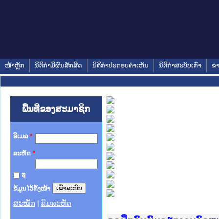
ໜ້າຫຼັກ
ນິຕິກໍາມີຜົນສັກສິດ
ນິຕິກໍາປະກອບຄໍາເຫັນ
ນິຕິກໍາສະບັບເກົ່າ
ຂ່
ພື້ນທີ່ຂອງສະມາຊິກ
ອີເມລ
*
ລະຫັດ
*
ຈື່
ຂໍ້ມູນໄວ້ຄັ້ງໜ້າ
ສະໝັກ
|
ລືມລະຫັດ