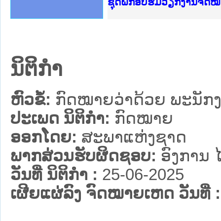
Ministry of Justice Lao
ເຜີຍແຜ່ວັບໄຊຈົດໝາຍເຫດທ
ກະຊວງຍຸຕິທຳ
ຊຸດຝຶກອົບຮົມວຽກງານຈົດ
ກອງປະຊຸມທົບທວນຄືນການຈ
ຝຶກອົບຮົມ ຜູ່ປະສານງານ
ຝຶກອົບຮົມ ຜູ່ປະສານງານ
ເຜີຍແຜ່ແອັບກົດໝາຍລາວ 
ເຜີຍແຜ່ແອັບກົດໝາຍລາວ ແ
ຍົກລະດັບວຽກງານຈົດໝາຍເ
ຊຸດຝຶກອົບຮົມວຽກງານຈົດ
ນິຕິກໍາ
ຫົວຂໍ້:
ກົດໝາຍວ່າດ້ວຍ ພະນັ
ປະເພດ ນິຕິກໍາ:
ກົດໝາຍ
ອອກໂດຍ:
ສະພາແຫ່ງຊາດ
ພາກສ່ວນຮັບຜິດຊອບ:
ອົງການ 
ວັນທີ່ ນິຕິກໍາ :
25-06-2025
ເຜີຍແຜ່ລົງ ຈົດໝາຍເຫດ ວັນທີ່ :