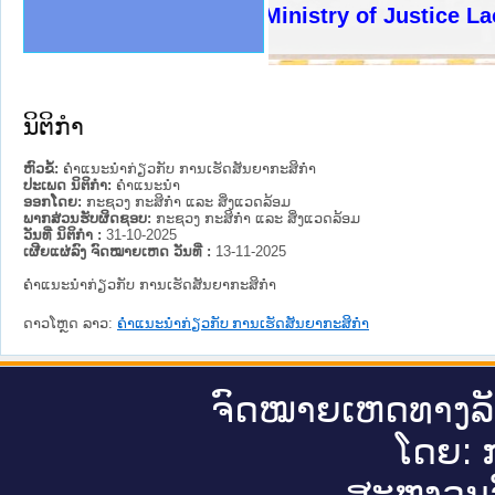
ງລັດຖະການໃຫ້ຜູ້ປະສານງານ
ງປະຕິບັດວຽກງານຈົດໝາຍເຫດ
ານຈົດໝາຍເຫດທາງລັດຖະການ
ານຈົດໝາຍເຫດທາງລັດຖະການ
ະ ເວັບໄຊຈົດໝາຍເຫດທາງ
ະ ເວັບໄຊຈົດໝາຍເຫດທາງ
ເຫດທາງລັດຖະການ ໃຫ້ຜູ້
ເຫດທາງລັດຖະການ ໃຫ້ຜູ້
Ministry of Justice Lao 
ານສັນຕິບານປະຊາຊົນ
ຄານຕຳຫຼວດປະຊາຊົນ
າຊົນ ພາກເໜືອ
ຊາຊົນ ພາກກາງ
າກເໜືອ
າກກາງ
ະການ
າກໃຕ້
ນິຕິກໍາ
ຫົວຂໍ້:
ຄຳແນະນຳກ່ຽວກັບ ການເຮັດສັນຍາກະສິກຳ
ປະເພດ ນິຕິກໍາ:
ຄໍາແນະນໍາ
ອອກໂດຍ:
ກະຊວງ ກະສິກຳ ແລະ ສິ່ງແວດລ້ອມ
ພາກສ່ວນຮັບຜິດຊອບ:
ກະຊວງ ກະສິກຳ ແລະ ສິ່ງແວດລ້ອມ
ວັນທີ່ ນິຕິກໍາ :
31-10-2025
ເຜີຍແຜ່ລົງ ຈົດໝາຍເຫດ ວັນທີ່ :
13-11-2025
ຄຳແນະນຳກ່ຽວກັບ ການເຮັດສັນຍາກະສິກຳ
ດາວໂຫຼດ ລາວ:
ຄຳແນະນຳກ່ຽວກັບ ການເຮັດສັນຍາກະສິກຳ
ຈົດ​ໝາຍ​ເຫດ​ທາງ​ລ
ໂດຍ: ກ
ສະ​ຫງວນ​ລ