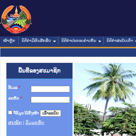
ໜ້າຫຼັກ
ນິຕິກໍາມີຜົນສັກສິດ
ນິຕິກໍາປະກອບຄໍາເຫັນ
ນິຕິກໍາສະບັບເກົ່າ
ພື້ນທີ່ຂອງສະມາຊິກ
ອີເມລ
*
ລະຫັດ
*
ຈື່ຂໍ້ມູນໄວ້ຄັ້ງໜ້າ
ສະໝັກ
|
ລືມລະຫັດ