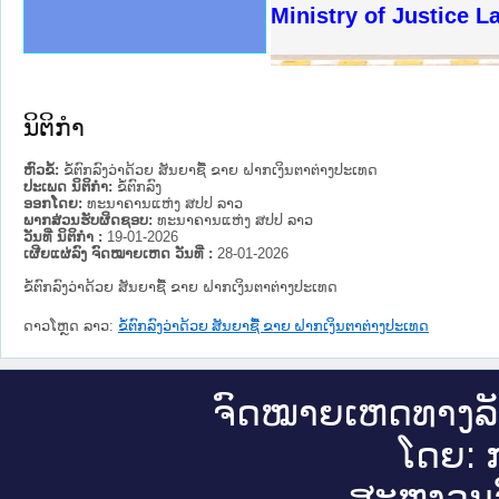
ງລັດຖະການໃຫ້ຜູ້ປະສານງານ
ງປະຕິບັດວຽກງານຈົດໝາຍເຫດ
ານຈົດໝາຍເຫດທາງລັດຖະການ
ານຈົດໝາຍເຫດທາງລັດຖະການ
ະ ເວັບໄຊຈົດໝາຍເຫດທາງ
ະ ເວັບໄຊຈົດໝາຍເຫດທາງ
ເຫດທາງລັດຖະການ ໃຫ້ຜູ້
ເຫດທາງລັດຖະການ ໃຫ້ຜູ້
Ministry of Justice L
ານສັນຕິບານປະຊາຊົນ
ຄານຕຳຫຼວດປະຊາຊົນ
າຊົນ ພາກເໜືອ
ຊາຊົນ ພາກກາງ
າກເໜືອ
າກກາງ
ະການ
າກໃຕ້
ນິຕິກໍາ
ຫົວຂໍ້:
ຂໍ້ຕົກລົງວ່າດ້ວຍ ສັນຍາຊື້ ຂາຍ ຝາກເງິນຕາຕ່າງປະເທດ
ປະເພດ ນິຕິກໍາ:
ຂໍ້ຕົກລົງ
ອອກໂດຍ:
ທະນາຄານແຫ່ງ ສປປ ລາວ
ພາກສ່ວນຮັບຜິດຊອບ:
ທະນາຄານແຫ່ງ ສປປ ລາວ
ວັນທີ່ ນິຕິກໍາ :
19-01-2026
ເຜີຍແຜ່ລົງ ຈົດໝາຍເຫດ ວັນທີ່ :
28-01-2026
ຂໍ້ຕົກລົງວ່າດ້ວຍ ສັນຍາຊື້ ຂາຍ ຝາກເງິນຕາຕ່າງປະເທດ
ດາວໂຫຼດ ລາວ:
ຂໍ້ຕົກລົງວ່າດ້ວຍ ສັນຍາຊື້ ຂາຍ ຝາກເງິນຕາຕ່າງປະເທດ
ຈົດ​ໝາຍ​ເຫດ​ທາງ​ລ
ໂດຍ: ກ
ສະ​ຫງວນ​ລ