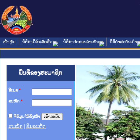
ໜ້າຫຼັກ
ນິຕິກໍາມີຜົນສັກສິດ
ນິຕິກໍາປະກອບຄໍາເຫັນ
ນິຕິກໍາສະບັບເກົ່າ
ພື້ນທີ່ຂອງສະມາຊິກ
ອີເມລ
*
ລະຫັດ
*
ຈື່ຂໍ້ມູນໄວ້ຄັ້ງໜ້າ
ສະໝັກ
|
ລືມລະຫັດ