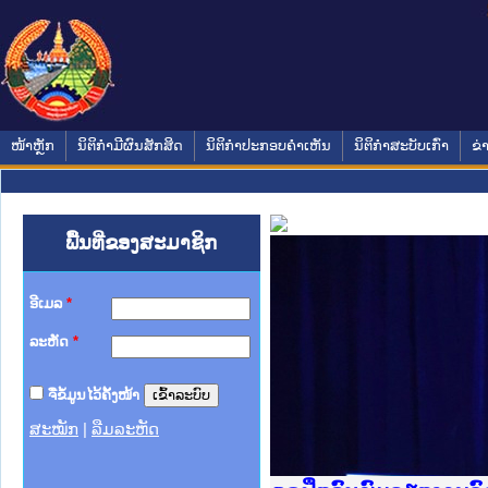
ໜ້າຫຼັກ
ນິຕິກໍາມີຜົນສັກສິດ
ນິຕິກໍາປະກອບຄໍາເຫັນ
ນິຕິກໍາສະບັບເກົ່າ
ຂ່
ພື້ນທີ່ຂອງສະມາຊິກ
ອີເມລ
*
ລະຫັດ
*
ຈື່ຂໍ້ມູນໄວ້ຄັ້ງໜ້າ
ສະໝັກ
|
ລືມລະຫັດ