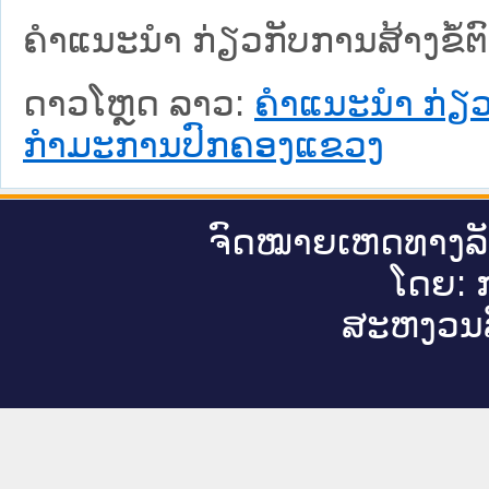
ຄຳແນະນຳ ກ່ຽວກັບການສ້າງຂໍ
ດາວໂຫຼດ ລາວ:
ຄຳແນະນຳ ກ່ຽວ
ກຳມະການປົກຄອງແຂວງ
ຈົດ​ໝາຍ​ເຫດ​ທາງ​ລ
ໂດຍ: ກ
ສະ​ຫງວນ​ລ