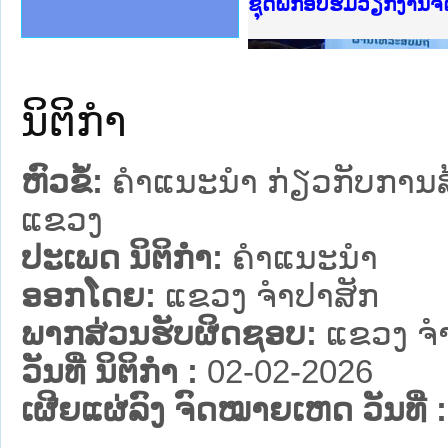
Ministry of Justice 
ເຜີຍແຜ່ວັບໄຊຈົດໝາຍເ
ກະຊວງຍຸຕິທຳ
ຊຸດຝຶກອົບຮົມວຽກງານ
ກອງປະຊຸມທົບທວນຄືນກ
ຝຶກອົບຮົມ ຜູ່ປະສານ
ຝຶກອົບຮົມ ຜູ່ປະສານງ
ເຜີຍແຜ່ແອັບກົດໝາຍລ
ເຜີຍແຜ່ແອັບກົດໝາຍລາ
ຍົກລະດັບວຽກງານຈົດໝ
ຊຸດຝຶກອົບຮົມວຽກງານ
ນິຕິກໍາ
ຫົວຂໍ້:
ຄຳແນະນຳ ກ່ຽວກັບການສ
ແຂວງ
ປະເພດ ນິຕິກໍາ:
ຄໍາແນະນໍາ
ອອກໂດຍ:
ແຂວງ ຈໍາປາສັກ
ພາກສ່ວນຮັບຜິດຊອບ:
ແຂວງ ຈໍ
ວັນທີ່ ນິຕິກໍາ :
02-02-2026
ເຜີຍແຜ່ລົງ ຈົດໝາຍເຫດ ວັນທີ່ :