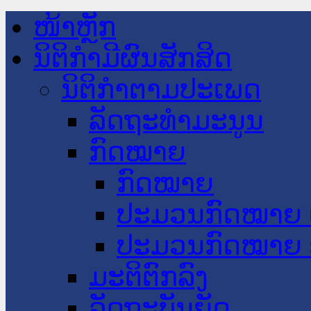
ໜ້າຫຼັກ
ນິຕິກໍາມີຜົນສັກສິດ
ນິຕິກໍາຕາມປະເພດ
ລັດຖະທໍາມະນູນ
ກົດໝາຍ
ກົດໝາຍ
ປະມວນກົດໝາຍ 
ປະມວນກົດໝາຍ 
ມະຕິຕົກລົງ
ລັດຖະບັນຍັດ