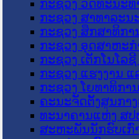
ກະຊວງ ວັດທະນະທຳ
ກະຊວງ ສາທາລະນະ
ກະຊວງ ສຶກສາທິການ
ກະຊວງ ອຸດສາຫະກຳ
ກະຊວງ ເຕັກໂນໂລຊີ
ກະຊວງ ແຮງງານ ແລ
ກະຊວງ ໂຍທາທິການ 
ຄະນະຈັດຕັ້ງສູນກາງ
ທະນາຄານແຫ່ງ ສປ
ສະຫະພັນນັກຮົບເກົ