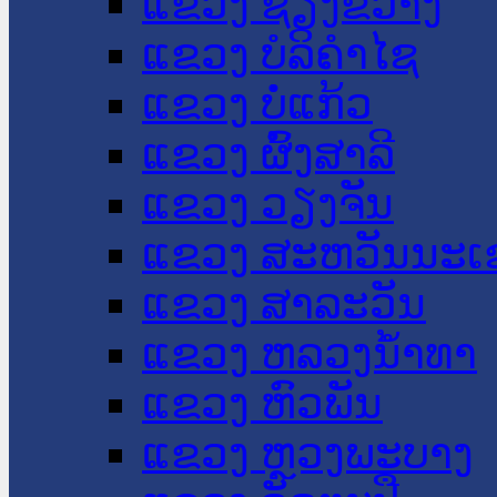
ແຂວງ ຊຽງຂວາງ
ແຂວງ ບໍລິຄໍາໄຊ
ແຂວງ ບໍ່ແກ້ວ
ແຂວງ ຜົ້ງສາລີ
ແຂວງ ວຽງຈັນ
ແຂວງ ສະຫວັນນະເ
ແຂວງ ສາລະວັນ
ແຂວງ ຫລວງນໍ້າທາ
ແຂວງ ຫົວພັນ
ແຂວງ ຫຼວງພະບາງ