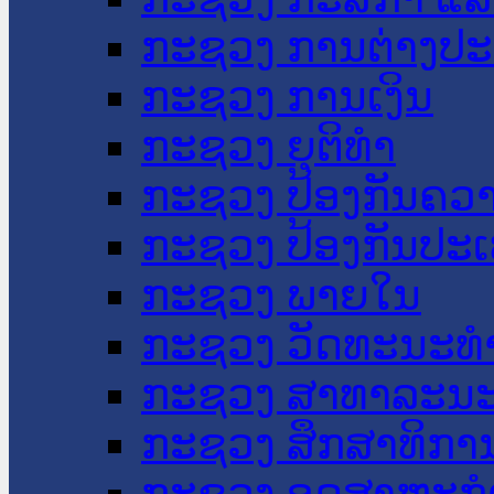
ກະຊວງ ການຕ່າງປ
ກະຊວງ ການເງິນ
ກະຊວງ ຍຸຕິທໍາ
ກະຊວງ ປ້ອງກັນຄວ
ກະຊວງ ປ້ອງກັນປະ
ກະຊວງ ພາຍໃນ
ກະຊວງ ວັດທະນະທຳ
ກະຊວງ ສາທາລະນະ
ກະຊວງ ສຶກສາທິການ
ກະຊວງ ອຸດສາຫະກຳ