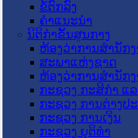
ຂໍ້ຕົກລົງ
ຄໍາແນະນໍາ
ນິຕິກໍາຂັ້ນສູນກາງ
ຫ້ອງວ່າການສໍານັ
ສະພາແຫ່ງຊາດ
ຫ້ອງວ່າການສຳນັກງ
ກະຊວງ ກະສິກຳ ແລະ
ກະຊວງ ການຕ່າງປ
ກະຊວງ ການເງິນ
ກະຊວງ ຍຸຕິທໍາ