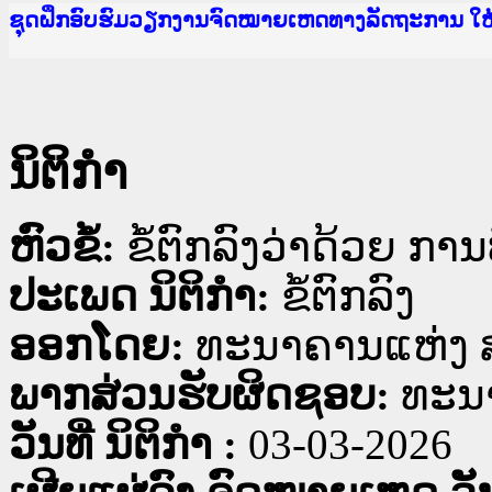
Ministry of Justice Lao PDR
ເຜີຍແຜ່ວັບໄຊຈົດໝາຍເຫດທາງລັດຖະການ ແລະ ແອັບກ
ກະຊວງຍຸຕິທຳ
ຊຸດຝຶກອົບຮົມວຽກງານຈົດໝາຍເຫດທາງລັດຖະການ ໃ
ກອງປະຊຸມທົບທວນຄືນການຈັດຕັ້ງປະຕິບັດວຽກງານຈ
ຝຶກອົບຮົມ ຜູ່ປະສານງານວຽກງານຈົດໝາຍເຫດທາງລັ
ຝຶກອົບຮົມ ຜູ່ປະສານງານວຽກງານຈົດໝາຍເຫດທາງລັດ
ເຜີຍແຜ່ແອັບກົດໝາຍລາວ ແລະ ເວັບໄຊຈົດໝາຍເຫດທ
ເຜີຍແຜ່ແອັບກົດໝາຍລາວ ແລະ ເວັບໄຊຈົດໝາຍເຫດທາ
ຍົກລະດັບວຽກງານຈົດໝາຍເຫດທາງລັດຖະການໃຫ້ຜູ້
ຊຸດຝຶກອົບຮົມວຽກງານຈົດໝາຍເຫດທາງລັດຖະການ ໃ
ນິຕິກໍາ
ຫົວຂໍ້:
ຂໍ້ຕົກລົງວ່າດ້ວຍ ກ
ປະເພດ ນິຕິກໍາ:
ຂໍ້ຕົກລົງ
ອອກໂດຍ:
ທະນາຄານແຫ່ງ 
ພາກສ່ວນຮັບຜິດຊອບ:
ທະນ
ວັນທີ່ ນິຕິກໍາ :
03-03-2026