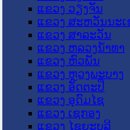
ແຂວງ ວຽງຈັນ
ແຂວງ ສະຫວັນນະເ
ແຂວງ ສາລະວັນ
ແຂວງ ຫລວງນໍ້າທາ
ແຂວງ ຫົວພັນ
ແຂວງ ຫຼວງພະບາງ
ແຂວງ ອັດຕະປື
ແຂວງ ອຸດົມໄຊ
ແຂວງ ເຊກອງ
ແຂວງ ໄຊຍະບູລີ