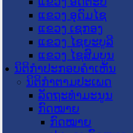
ແຂວງ ອັດຕະປື
ແຂວງ ອຸດົມໄຊ
ແຂວງ ເຊກອງ
ແຂວງ ໄຊຍະບູລີ
ແຂວງ ໄຊສົມບູນ
ນິຕິກໍາປະກອບຄໍາເຫັນ
ນິຕິກໍາຕາມປະເພດ
ລັດຖະທໍາມະນູນ
ກົດໝາຍ
ກົດໝາຍ