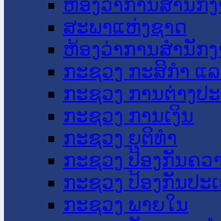
ຫ້ອງວ່າການສໍານັ
ສະພາແຫ່ງຊາດ
ຫ້ອງວ່າການສຳນັກງ
ກະຊວງ ກະສິກຳ ແລະ
ກະຊວງ ການຕ່າງປ
ກະຊວງ ການເງິນ
ກະຊວງ ຍຸຕິທໍາ
ກະຊວງ ປ້ອງກັນຄວ
ກະຊວງ ປ້ອງກັນປະ
ກະຊວງ ພາຍໃນ