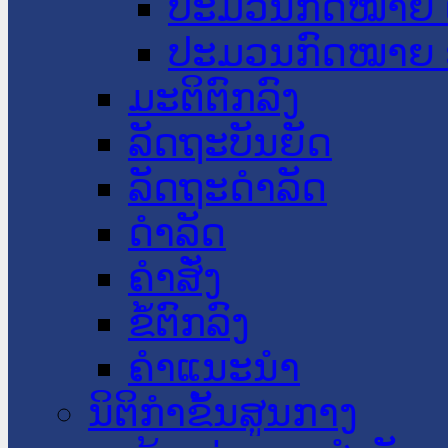
ປະມວນກົດໝາຍ 
ປະມວນກົດໝາຍ 
ມະຕິຕົກລົງ
ລັດຖະບັນຍັດ
ລັດຖະດໍາລັດ
ດໍາລັດ
ຄໍາສັ່ງ
ຂໍ້ຕົກລົງ
ຄໍາແນະນໍາ
ນິຕິກຳຂັ້ນສູນກາງ