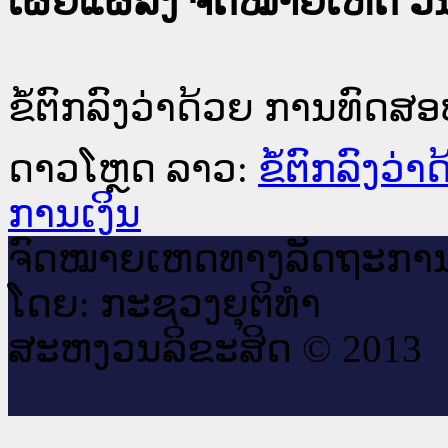
ເຜີຍແຜ່ລົງ ຈົດໝາຍເຫດ ວັນທ
ຂໍ້ຕົກລົງວ່າດ້ວຍ ການທົດສ
ດາວໂຫຼດ ລາວ:
ຂໍ້ຕົກລົງວ
ການເງິນ
ຈົດ​ໝາຍ​ເຫດ​ທາງ​ລັດ​ຖະ​ກາ
ໂດຍ: ກະ​ຊວງຍຸ​ຕິ​ທຳ
ສະ​ຫງວນ​ລິ​ຂະ​ສິດ © 2013