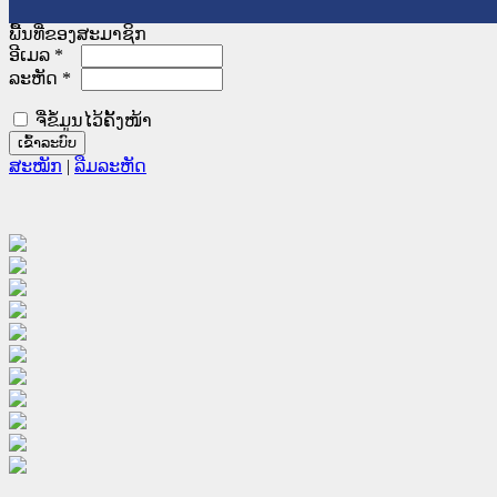
ພື້ນທີ່ຂອງສະມາຊິກ
ອີເມລ
*
ລະຫັດ
*
ຈື່ຂໍ້ມູນໄວ້ຄັ້ງໜ້າ
ສະໝັກ
|
ລືມລະຫັດ