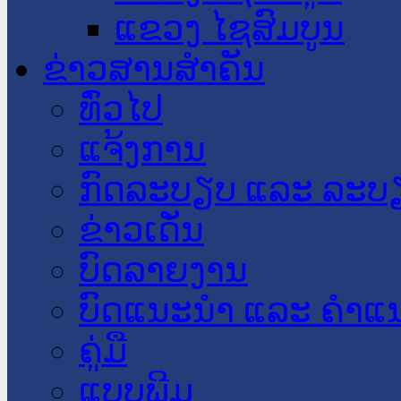
ແຂວງ ໄຊສົມບູນ
ຂ່າວສານສໍາຄັນ
​ທົ່ວ​ໄປ
ແຈ້ງການ
ກົດລະບຽບ ແລະ ລະບ
ຂ່າວເດັ່ນ
ບົດລາຍງານ
ບົດແນະນໍາ ແລະ ຄໍາແ
ຄູ່ມື
ແບບພີມ