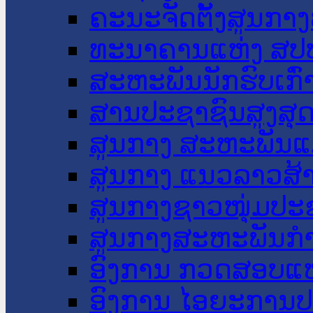
ຄະນະຈັດຕັ້ງສູນກາງ
ທະນາຄານແຫ່ງ ສປ
ສະຫະພັນນັກຮົບເກົ
ສານປະຊາຊົນສູງສຸ
ສູນກາງ ສະຫະພັນແ
ສູນກາງ ແນວລາວສ້
ສູນກາງຊາວໜຸ່ມປະ
ສູນກາງສະຫະພັນກ
ອົງການ ກວດສອບແຫ
ອົງການ ໄອຍະການປ