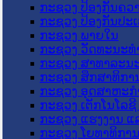
ກະຊວງ ປ້ອງກັນຄວ
ກະຊວງ ປ້ອງກັນປະ
ກະຊວງ ພາຍໃນ
ກະຊວງ ວັດທະນະທຳ
ກະຊວງ ສາທາລະນະ
ກະຊວງ ສຶກສາທິການ
ກະຊວງ ອຸດສາຫະກຳ
ກະຊວງ ເຕັກໂນໂລຊີ
ກະຊວງ ແຮງງານ ແລ
ກະຊວງ ໂຍທາທິການ 