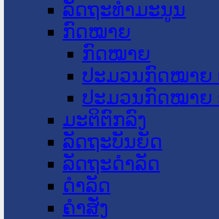
ລັດຖະທໍາມະນູນ
ກົດໝາຍ
ກົດໝາຍ
ປະມວນກົດໝາຍ 
ປະມວນກົດໝາຍ 
ມະຕິຕົກລົງ
ລັດຖະບັນຍັດ
ລັດຖະດໍາລັດ
ດໍາລັດ
ຄໍາສັ່ງ