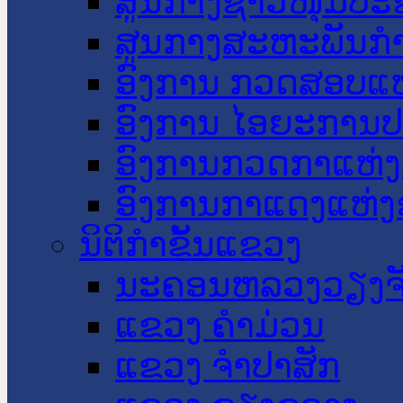
ສູນກາງຊາວໜຸ່ມປະ
ສູນກາງສະຫະພັນກ
ອົງການ ກວດສອບແຫ
ອົງການ ໄອຍະການປ
ອົງການກວດກາແຫ່ງ
ອົງການກາແດງແຫ່
ນິຕິກໍາຂັ້ນແຂວງ
ນະ​ຄອນ​ຫລວງວຽງຈ
ແຂວງ ຄໍາມ່ວນ
ແຂວງ ຈໍາປາສັກ