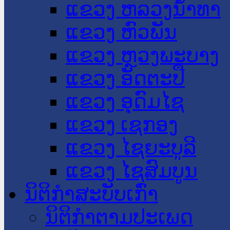
ແຂວງ ຫລວງນໍ້າທາ
ແຂວງ ຫົວພັນ
ແຂວງ ຫຼວງພະບາງ
ແຂວງ ອັດຕະປື
ແຂວງ ອຸດົມໄຊ
ແຂວງ ເຊກອງ
ແຂວງ ໄຊຍະບູລີ
ແຂວງ ໄຊສົມບູນ
ນິຕິກໍາສະບັບເກົ່າ
ນິຕິກຳຕາມປະເພດ