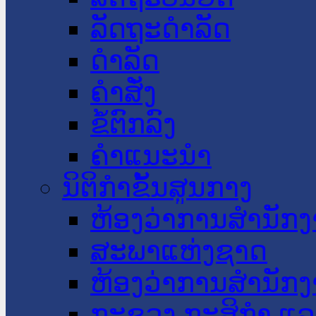
ລັດຖະດໍາລັດ
ດໍາລັດ
ຄໍາສັ່ງ
ຂໍ້ຕົກລົງ
ຄໍາແນະນໍາ
ນິຕິກໍາຂັ້ນສູນກາງ
ຫ້ອງວ່າການສໍານັ
ສະພາແຫ່ງຊາດ
ຫ້ອງວ່າການສຳນັກງ
ກະຊວງ ກະສິກຳ ແລະ