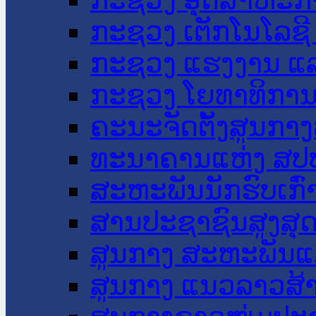
ກະຊວງ ເຕັກໂນໂລຊີ
ກະຊວງ ແຮງງານ ແລ
ກະຊວງ ໂຍທາທິການ 
ຄະນະຈັດຕັ້ງສູນກາງ
ທະນາຄານແຫ່ງ ສປ
ສະຫະພັນນັກຮົບເກົ
ສານປະຊາຊົນສູງສຸ
ສູນກາງ ສະຫະພັນແ
ສູນກາງ ແນວລາວສ້