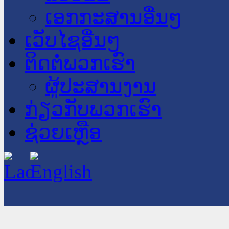
ເອກກະສານອື່ນໆ
ເວັບໄຊອື່ນໆ
ຕິດຕໍ່ພວກເຮົາ
ຜູ້ປະສານງານ
ກ່ຽວກັບພວກເຮົາ
ຊ່ວຍເຫຼືອ