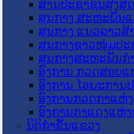
ສານປະຊາຊົນສູງສຸ
ສູນກາງ ສະຫະພັນແ
ສູນກາງ ແນວລາວສ້
ສູນກາງຊາວໜຸ່ມປະ
ສູນກາງສະຫະພັນກ
ອົງການ ກວດສອບແຫ
ອົງການ ໄອຍະການປ
ອົງການກວດກາແຫ່ງ
ອົງການກາແດງແຫ່
ນິຕິກໍາຂັ້ນແຂວງ