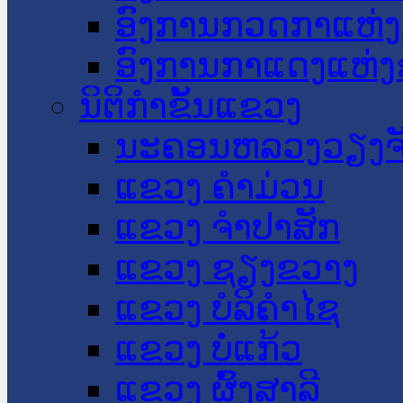
ອົງການກວດກາແຫ່ງ
ອົງການກາແດງແຫ່
ນິຕິກໍາຂັ້ນແຂວງ
ນະ​ຄອນ​ຫລວງວຽງຈ
ແຂວງ ຄໍາມ່ວນ
ແຂວງ ຈໍາປາສັກ
ແຂວງ ຊຽງຂວາງ
ແຂວງ ບໍລິຄໍາໄຊ
ແຂວງ ບໍ່ແກ້ວ
ແຂວງ ຜົ້ງສາລີ