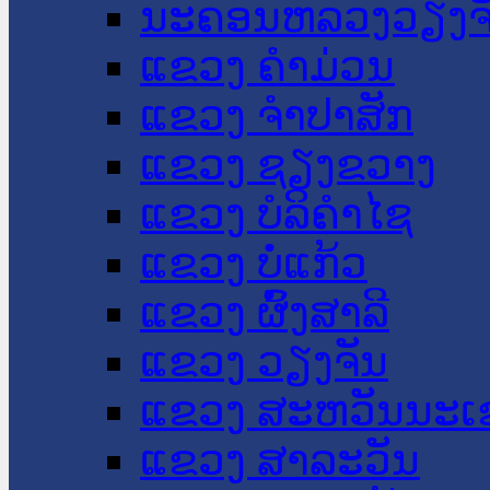
ນະ​ຄອນ​ຫລວງວຽງຈ
ແຂວງ ຄໍາມ່ວນ
ແຂວງ ຈໍາປາສັກ
ແຂວງ ຊຽງຂວາງ
ແຂວງ ບໍລິຄໍາໄຊ
ແຂວງ ບໍ່ແກ້ວ
ແຂວງ ຜົ້ງສາລີ
ແຂວງ ວຽງຈັນ
ແຂວງ ສະຫວັນນະເ
ແຂວງ ສາລະວັນ