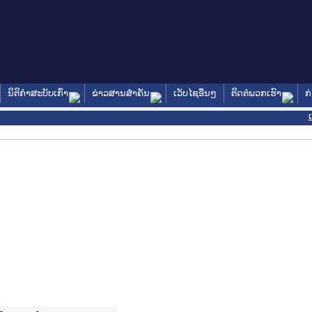
ນິຕິກໍາສະບັບເກົ່າ
ຂ່າວສານສໍາຄັນ
ເວັບໄຊອື່ນໆ
ຕິດຕໍ່ພວກເຮົາ
ກ