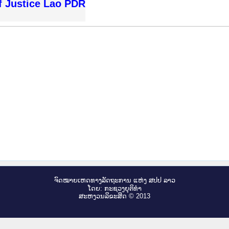
f Justice Lao PDR
ຈົດ​ໝາຍ​ເຫດ​ທາງ​ລັດ​ຖະ​ການ ແຫ່ງ ສ​ປ​ປ ລາວ
ໂດຍ: ກະ​ຊວງຍຸ​ຕິ​ທຳ
ສະ​ຫງວນ​ລິ​ຂະ​ສິດ © 2013