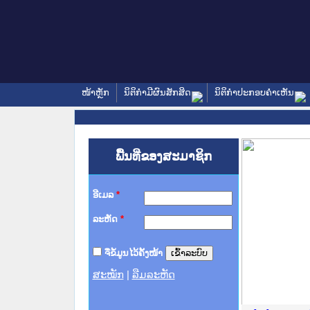
ໜ້າຫຼັກ
ນິຕິກໍາມີຜົນສັກສິດ
ນິຕິກໍາປະກອບຄໍາເຫັນ
ພື້ນທີ່ຂອງສະມາຊິກ
ອີເມລ
*
ລະຫັດ
*
ຈື່ຂໍ້ມູນໄວ້ຄັ້ງໜ້າ
ສະໝັກ
|
ລືມລະຫັດ