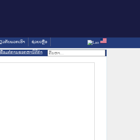
່ຽວກັບພວກເຮົາ
ຊ່ວຍເຫຼືອ
ເຊື່ອມຕໍ່ການຊອກຫານິຕິກຳ