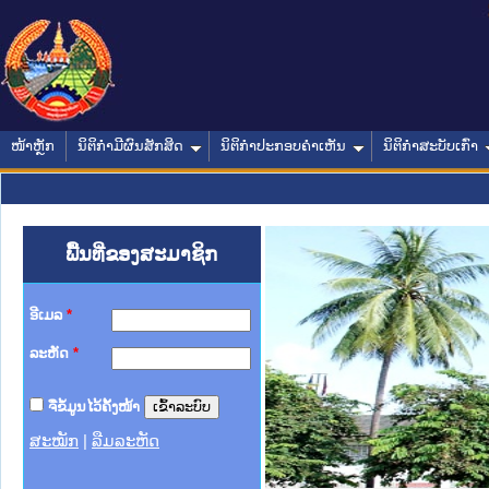
ໜ້າຫຼັກ
ນິຕິກໍາມີຜົນສັກສິດ
ນິຕິກໍາປະກອບຄໍາເຫັນ
ນິຕິກໍາສະບັບເກົ່າ
ພື້ນທີ່ຂອງສະມາຊິກ
ອີເມລ
*
ລະຫັດ
*
ຈື່ຂໍ້ມູນໄວ້ຄັ້ງໜ້າ
ສະໝັກ
|
ລືມລະຫັດ