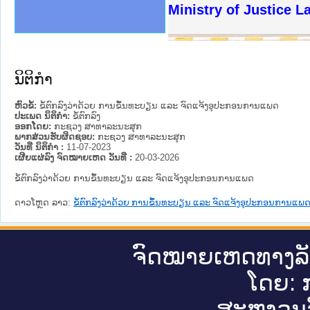
ງລັດຖະການໃຫ້ຜູ້ປະສານງານ
ງປະຕິບັດວຽກງານຈົດໝາຍເຫດ
ານຈົດໝາຍເຫດທາງລັດຖະການ
ານຈົດໝາຍເຫດທາງລັດຖະການ
ະ ເວັບໄຊຈົດໝາຍເຫດທາງ
ະ ເວັບໄຊຈົດໝາຍເຫດທາງ
ເຫດທາງລັດຖະການ ໃຫ້ຜູ້
ເຫດທາງລັດຖະການ ໃຫ້ຜູ້
Ministry of Justice 
ານສັນຕິບານປະຊາຊົນ
ຄານຕຳຫຼວດປະຊາຊົນ
າຊົນ ພາກເໜືອ
ຊາຊົນ ພາກກາງ
າກເໜືອ
າກກາງ
ະການ
າກໃຕ້
ນິຕິກໍາ
ຫົວຂໍ້:
ຂໍ້ຕົກລົງວ່າດ້ວຍ ການຂຶ້ນທະບຽນ ແລະ ຈົດແຈ້ງອຸປະກອນການແພດ
ປະເພດ ນິຕິກໍາ:
ຂໍ້ຕົກລົງ
ອອກໂດຍ:
ກະຊວງ ສາທາລະນະສຸກ
ພາກສ່ວນຮັບຜິດຊອບ:
ກະຊວງ ສາທາລະນະສຸກ
ວັນທີ່ ນິຕິກໍາ :
11-07-2023
ເຜີຍແຜ່ລົງ ຈົດໝາຍເຫດ ວັນທີ່ :
20-03-2026
ຂໍ້ຕົກລົງວ່າດ້ວຍ ການຂຶ້ນທະບຽນ ແລະ ຈົດແຈ້ງອຸປະກອນການແພດ
ດາວໂຫຼດ ລາວ:
ຂໍ້ຕົກລົງວ່າດ້ວຍ ການຂຶ້ນທະບຽນ ແລະ ຈົດແຈ້ງອຸປະກອນການແພ
ຈົດ​ໝາຍ​ເຫດ​ທາງ​ລ
ໂດຍ: ກ
ສະ​ຫງວນ​ລ