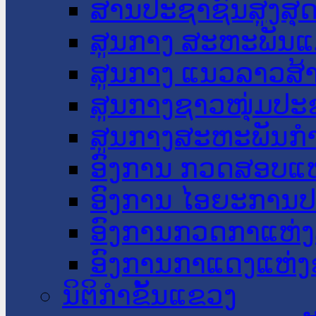
ສານປະຊາຊົນສູງສຸ
ສູນກາງ ສະຫະພັນແ
ສູນກາງ ແນວລາວສ້
ສູນກາງຊາວໜຸ່ມປະ
ສູນກາງສະຫະພັນກ
ອົງການ ກວດສອບແຫ
ອົງການ ໄອຍະການປ
ອົງການກວດກາແຫ່ງ
ອົງການກາແດງແຫ່
ນິຕິກໍາຂັ້ນແຂວງ