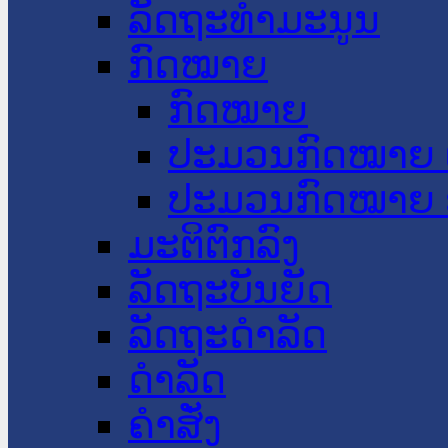
ລັດຖະທໍາມະນູນ
ກົດໝາຍ
ກົດໝາຍ
ປະມວນກົດໝາຍ 
ປະມວນກົດໝາຍ 
ມະຕິຕົກລົງ
ລັດຖະບັນຍັດ
ລັດຖະດໍາລັດ
ດໍາລັດ
ຄໍາສັ່ງ