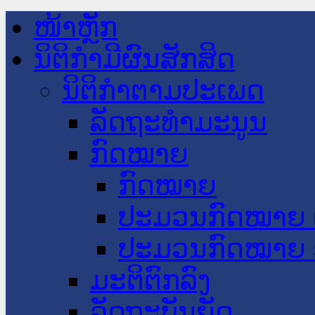
ໜ້າຫຼັກ
ນິຕິກໍາມີຜົນສັກສິດ
ນິຕິກໍາຕາມປະເພດ
ລັດຖະທໍາມະນູນ
ກົດໝາຍ
ກົດໝາຍ
ປະມວນກົດໝາຍ 
ປະມວນກົດໝາຍ 
ມະຕິຕົກລົງ
ລັດຖະບັນຍັດ