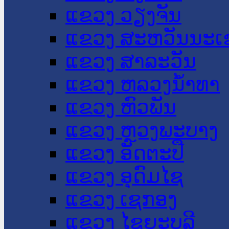
ແຂວງ ວຽງຈັນ
ແຂວງ ສະຫວັນນະເ
ແຂວງ ສາລະວັນ
ແຂວງ ຫລວງນໍ້າທາ
ແຂວງ ຫົວພັນ
ແຂວງ ຫຼວງພະບາງ
ແຂວງ ອັດຕະປື
ແຂວງ ອຸດົມໄຊ
ແຂວງ ເຊກອງ
ແຂວງ ໄຊຍະບູລີ