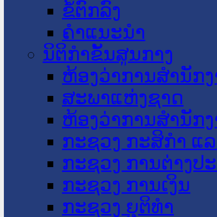
ຂໍ້ຕົກລົງ
ຄໍາແນະນໍາ
ນິຕິກໍາຂັ້ນສູນກາງ
ຫ້ອງວ່າການສໍານັ
ສະພາແຫ່ງຊາດ
ຫ້ອງວ່າການສຳນັກງ
ກະຊວງ ກະສິກຳ ແລະ
ກະຊວງ ການຕ່າງປ
ກະຊວງ ການເງິນ
ກະຊວງ ຍຸຕິທໍາ