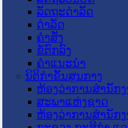
ລັດຖະດໍາລັດ
ດໍາລັດ
ຄໍາສັ່ງ
ຂໍ້ຕົກລົງ
ຄໍາແນະນໍາ
ນິຕິກໍາຂັ້ນສູນກາງ
ຫ້ອງວ່າການສໍານັ
ສະພາແຫ່ງຊາດ
ຫ້ອງວ່າການສຳນັກງ
ກະຊວງ ກະສິກຳ ແລະ