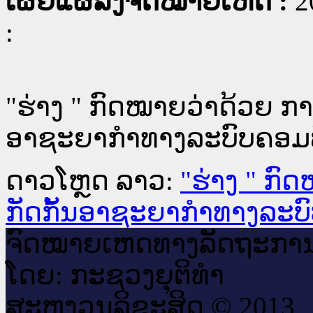
ເຜີຍແຜ່ລົງຈົດໝາຍເຫດ :
2
:
"ຮ່າງ " ກົດໝາຍວ່າດ້ວຍ ກ
ອາຊະຍາກຳທາງລະບົບຄອມພ
ດາວໂຫຼດ ລາວ:
"ຮ່າງ " ກ
ກັດກັ້ນອາຊະຍາກຳທາງລະບົ
ຈົດ​ໝາຍ​ເຫດ​ທາງ​ລັດ​ຖະ​ກາ
ໂດຍ: ກະ​ຊວງຍຸ​ຕິ​ທຳ
ສະ​ຫງວນ​ລິ​ຂະ​ສິດ © 2013