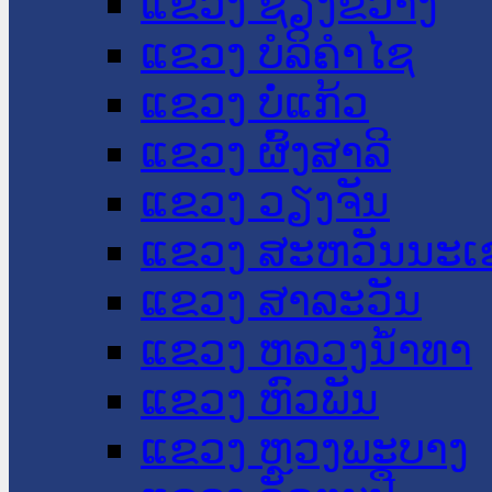
ແຂວງ ຊຽງຂວາງ
ແຂວງ ບໍລິຄໍາໄຊ
ແຂວງ ບໍ່ແກ້ວ
ແຂວງ ຜົ້ງສາລີ
ແຂວງ ວຽງຈັນ
ແຂວງ ສະຫວັນນະເ
ແຂວງ ສາລະວັນ
ແຂວງ ຫລວງນໍ້າທາ
ແຂວງ ຫົວພັນ
ແຂວງ ຫຼວງພະບາງ