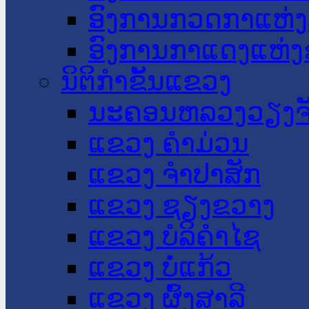
ອົງການກວດກາແຫ່ງ
ອົງການກາແດງແຫ່
ນິຕິກໍາຂັ້ນແຂວງ
ນະ​ຄອນ​ຫລວງວຽງຈ
ແຂວງ ຄໍາມ່ວນ
ແຂວງ ຈໍາປາສັກ
ແຂວງ ຊຽງຂວາງ
ແຂວງ ບໍລິຄໍາໄຊ
ແຂວງ ບໍ່ແກ້ວ
ແຂວງ ຜົ້ງສາລີ