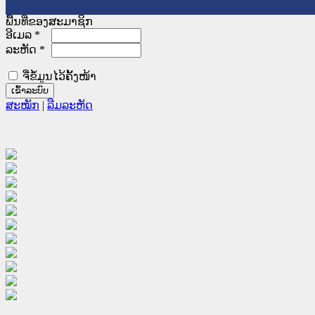
ພື້ນທີ່ຂອງສະມາຊິກ
ອີເມລ
*
ລະຫັດ
*
ຈື່ຂໍ້ມູນໄວ້ຄັ້ງໜ້າ
ສະໝັກ
|
ລືມລະຫັດ