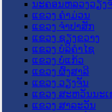
ນະ​ຄອນ​ຫລວງວຽງຈ
ແຂວງ ຄໍາມ່ວນ
ແຂວງ ຈໍາປາສັກ
ແຂວງ ຊຽງຂວາງ
ແຂວງ ບໍລິຄໍາໄຊ
ແຂວງ ບໍ່ແກ້ວ
ແຂວງ ຜົ້ງສາລີ
ແຂວງ ວຽງຈັນ
ແຂວງ ສະຫວັນນະເ
ແຂວງ ສາລະວັນ