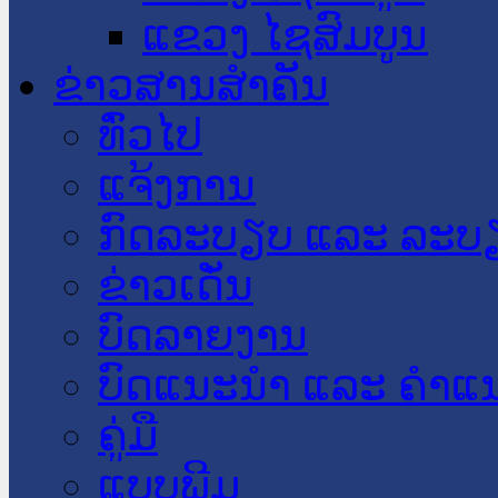
ແຂວງ ໄຊສົມບູນ
ຂ່າວສານສໍາຄັນ
​ທົ່ວ​ໄປ
ແຈ້ງການ
ກົດລະບຽບ ແລະ ລະບ
ຂ່າວເດັ່ນ
ບົດລາຍງານ
ບົດແນະນໍາ ແລະ ຄໍາແ
ຄູ່ມື
ແບບພີມ