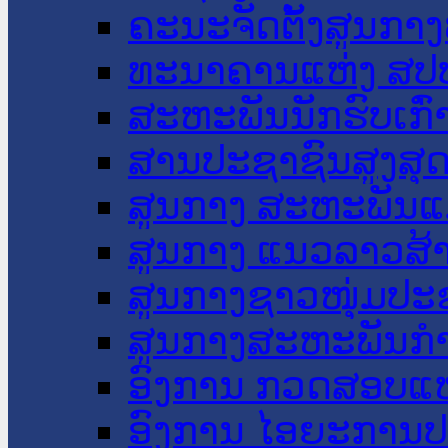
ຄະນະຈັດຕັ້ງສູນກາງ
ທະນາຄານແຫ່ງ ສປ
ສະຫະພັນນັກຮົບເກົ
ສານປະຊາຊົນສູງສຸ
ສູນກາງ ສະຫະພັນແ
ສູນກາງ ແນວລາວສ້
ສູນກາງຊາວໜຸ່ມປະ
ສູນກາງສະຫະພັນກ
ອົງການ ກວດສອບແຫ
ອົງການ ໄອຍະການປ