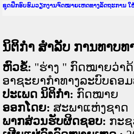
Ministry of Justice Lao PDR
ເຜີຍແຜ່ວັບໄຊຈົດໝາຍເຫດທາງລັດຖະການ ແລະ ແອັບກ
ກະຊວງຍຸຕິທຳ
ຊຸດຝຶກອົບຮົມວຽກງານຈົດໝາຍເຫດທາງລັດຖະການ ໃ
ກອງປະຊຸມທົບທວນຄືນການຈັດຕັ້ງປະຕິບັດວຽກງານຈ
ຝຶກອົບຮົມ ຜູ່ປະສານງານວຽກງານຈົດໝາຍເຫດທາງລັ
ຝຶກອົບຮົມ ຜູ່ປະສານງານວຽກງານຈົດໝາຍເຫດທາງລັດ
ເຜີຍແຜ່ແອັບກົດໝາຍລາວ ແລະ ເວັບໄຊຈົດໝາຍເຫດທ
ເຜີຍແຜ່ແອັບກົດໝາຍລາວ ແລະ ເວັບໄຊຈົດໝາຍເຫດທາ
ຍົກລະດັບວຽກງານຈົດໝາຍເຫດທາງລັດຖະການໃຫ້ຜູ້
ຊຸດຝຶກອົບຮົມວຽກງານຈົດໝາຍເຫດທາງລັດຖະການ ໃ
ນິຕິກໍາ ສໍາລັບ ການທາບທ
ຫົວຂໍ້:
"ຮ່າງ " ກົດໝາຍວ່າດ
ອາຊະຍາກຳທາງລະບົບຄອມພ
ປະເພດ ນິຕິກໍາ:
ກົດໝາຍ
ອອກໂດຍ:
ສະພາແຫ່ງຊາດ
ພາກສ່ວນຮັບຜິດຊອບ:
ກະຊວ