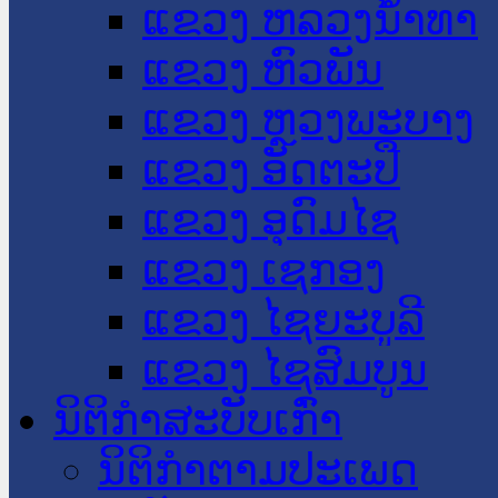
ແຂວງ ຫລວງນໍ້າທາ
ແຂວງ ຫົວພັນ
ແຂວງ ຫຼວງພະບາງ
ແຂວງ ອັດຕະປື
ແຂວງ ອຸດົມໄຊ
ແຂວງ ເຊກອງ
ແຂວງ ໄຊຍະບູລີ
ແຂວງ ໄຊສົມບູນ
ນິຕິກໍາສະບັບເກົ່າ
ນິຕິກຳຕາມປະເພດ