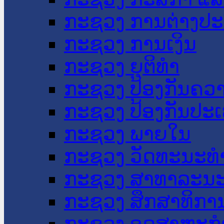
ກະຊວງ ການຕ່າງປ
ກະຊວງ ການເງິນ
ກະຊວງ ຍຸຕິທໍາ
ກະຊວງ ປ້ອງກັນຄວ
ກະຊວງ ປ້ອງກັນປະ
ກະຊວງ ພາຍໃນ
ກະຊວງ ວັດທະນະທຳ
ກະຊວງ ສາທາລະນະ
ກະຊວງ ສຶກສາທິການ
ກະຊວງ ອຸດສາຫະກຳ