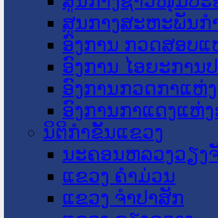
ສູນກາງຊາວໜຸ່ມປະ
ສູນກາງສະຫະພັນກ
ອົງການ ກວດສອບແຫ
ອົງການ ໄອຍະການປ
ອົງການກວດກາແຫ່ງ
ອົງການກາແດງແຫ່
ນິຕິກໍາຂັ້ນແຂວງ
ນະ​ຄອນ​ຫລວງວຽງຈ
ແຂວງ ຄໍາມ່ວນ
ແຂວງ ຈໍາປາສັກ