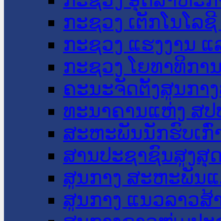
ກະຊວງ ເຕັກໂນໂລຊີ
ກະຊວງ ແຮງງານ ແລ
ກະຊວງ ໂຍທາທິການ 
ຄະນະຈັດຕັ້ງສູນກາງ
ທະນາຄານແຫ່ງ ສປ
ສະຫະພັນນັກຮົບເກົ
ສານປະຊາຊົນສູງສຸ
ສູນກາງ ສະຫະພັນແ
ສູນກາງ ແນວລາວສ້