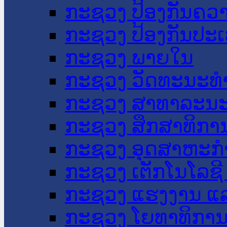
ກະຊວງ ປ້ອງກັນຄວ
ກະຊວງ ປ້ອງກັນປະ
ກະຊວງ ພາຍໃນ
ກະຊວງ ວັດທະນະທຳ
ກະຊວງ ສາທາລະນະ
ກະຊວງ ສຶກສາທິການ
ກະຊວງ ອຸດສາຫະກຳ
ກະຊວງ ເຕັກໂນໂລຊີ
ກະຊວງ ແຮງງານ ແລ
ກະຊວງ ໂຍທາທິການ 