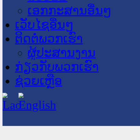
ເອກກະສານອື່ນໆ
ເວັບໄຊອື່ນໆ
ຕິດຕໍ່ພວກເຮົາ
ຜູ້ປະສານງານ
ກ່ຽວກັບພວກເຮົາ
ຊ່ວຍເຫຼືອ