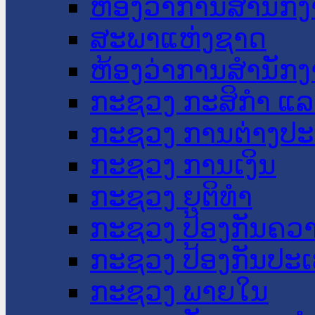
ຫ້ອງວ່າການສໍານັ
ສະພາແຫ່ງຊາດ
ຫ້ອງວ່າການສຳນັກງ
ກະຊວງ ກະສິກຳ ແລະ
ກະຊວງ ການຕ່າງປ
ກະຊວງ ການເງິນ
ກະຊວງ ຍຸຕິທໍາ
ກະຊວງ ປ້ອງກັນຄວ
ກະຊວງ ປ້ອງກັນປະ
ກະຊວງ ພາຍໃນ