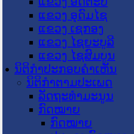
ແຂວງ ອັດຕະປື
ແຂວງ ອຸດົມໄຊ
ແຂວງ ເຊກອງ
ແຂວງ ໄຊຍະບູລີ
ແຂວງ ໄຊສົມບູນ
ນິຕິກໍາປະກອບຄໍາເຫັນ
ນິຕິກໍາຕາມປະເພດ
ລັດຖະທໍາມະນູນ
ກົດໝາຍ
ກົດໝາຍ