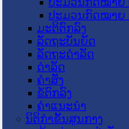
ປະມວນກົດໝາຍ 
ປະມວນກົດໝາຍ 
ມະຕິຕົກລົງ
ລັດຖະບັນຍັດ
ລັດຖະດໍາລັດ
ດໍາລັດ
ຄໍາສັ່ງ
ຂໍ້ຕົກລົງ
ຄໍາແນະນໍາ
ນິຕິກຳຂັ້ນສູນກາງ