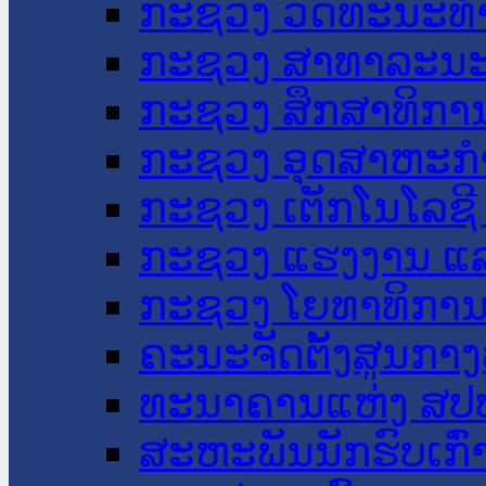
ກະຊວງ ວັດທະນະທຳ
ກະຊວງ ສາທາລະນະ
ກະຊວງ ສຶກສາທິການ
ກະຊວງ ອຸດສາຫະກຳ
ກະຊວງ ເຕັກໂນໂລຊີ
ກະຊວງ ແຮງງານ ແລ
ກະຊວງ ໂຍທາທິການ 
ຄະນະຈັດຕັ້ງສູນກາງ
ທະນາຄານແຫ່ງ ສປ
ສະຫະພັນນັກຮົບເກົ