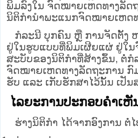
ພິມລົງໃນ ຈົດໝາຍເຫດທາງລັດຖ
ນິຕິກຳນຳພະແນກຈົດໝາຍເຫດທ
ກໍລະນີ ບຸກຄົນ ຫຼື ການຈັດຕັ້ງ 
ຢູ່ໃນຮູບແບບທີ່ພິມເຜີຍແຜ່ ຢູ
ສະບັບຂອງນິຕິກຳທີ່ສ້າງຂຶ້ນ, ຕໍ່ກ
ຈົດໝາຍເຫດທາງລັດຖະການ ກົມໂ
ຮັບ ແລະ ເກັບຮັກສາໄວ້ນັ້ນ ເປັ
ໄລຍະການປະກອບຄຳເຫັນຢ່
ຮ່າງນິຕິກຳ ໄດ້ຈາກອົງການ ຕໍ່ໄປ