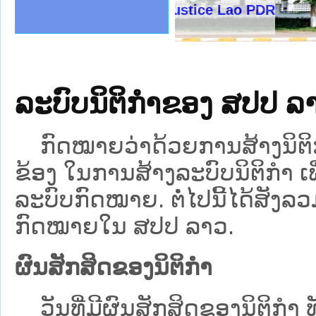
ງລັດຖະການໃຫ້ຜູ້ປະສານງານ
້ງປະຕິບັດວຽກງານຈົດໝາຍເຫດ
ງານຈົດໝາຍເຫດທາງລັດຖະການ
ງານຈົດໝາຍເຫດທາງລັດຖະການ
ລະ ເວັບໄຊຈົດໝາຍເຫດທາງ
ລະ ເວັບໄຊຈົດໝາຍເຫດທາງ
ຍເຫດທາງລັດຖະການ ໃຫ້ຜູ້
ຍເຫດທາງລັດຖະການ ໃຫ້ຜູ້
Ministry of Justice Lao PDR
ຄານສັນຕິບານປະຊາຊົນ
າຄານຕຳຫຼວດປະຊາຊົນ
ຊາຊົນ ພາກເໜືອ
ຊາຊົນ ພາກກາງ
ພາກເໜືອ
າກກາງ
ຖະການ
າກໃຕ້
ລະບົບນິຕິກຳຂອງ ສປປ 
ກົດໝາຍວ່າດ້ວຍການສ້າງນິຕິກຳ 
ຂ້ອງ ໃນການສ້າງລະບົບນິຕິກໍາ ເພ
ລະບົບກົດໝາຍ. ຕໍ່ໄປນີ້ໄດ້ສັງ
ກົດໝາຍໃນ ສປປ ລາວ.
ຜົນສັກສິດຂອງນິຕິກຳ
ວັນທີ່ມີຜົນສັກສິດຂອງນິຕິກໍາ ທ