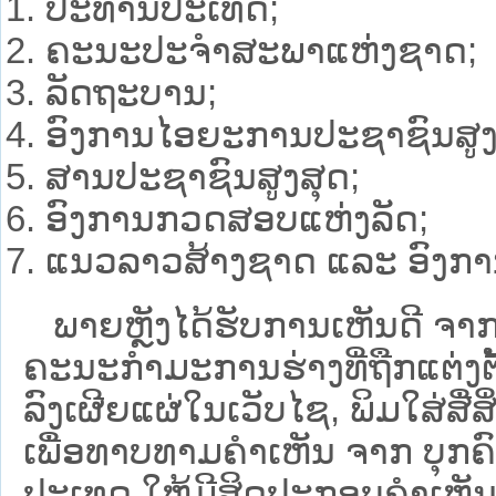
ປະທານປະເທດ;
ຄະນະປະຈຳສະພາແຫ່ງຊາດ;
ລັດຖະບານ;
ອົງການໄອຍະການປະຊາຊົນສູງ
ສານປະຊາຊົນສູງສຸດ;
ອົງການກວດສອບແຫ່ງລັດ;
ແນວລາວສ້າງຊາດ ແລະ ອົງການຈ
ພາຍຫຼັງໄດ້ຮັບການເຫັນດີ ຈາກຫ
ຄະນະກໍາມະການຮ່າງທີ່ຖືກແຕ່ງຕັ
ລົງເຜີຍແຜ່ໃນເວັບໄຊ, ພິມໃສ່ສື່ສ
ເພື່ອທາບທາມຄໍາເຫັນ ຈາກ ບຸກຄົນ, ນ
ປະເທດ ໃຫ້ມີສິດປະກອບຄຳເຫັນໃສ່ຮ