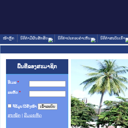
ໜ້າຫຼັກ
ນິຕິກໍາມີຜົນສັກສິດ
ນິຕິກໍາປະກອບຄໍາເຫັນ
ນິຕິກໍາສະບັບເກົ່າ
ພື້ນທີ່ຂອງສະມາຊິກ
ອີເມລ
*
ລະຫັດ
*
ຈື່ຂໍ້ມູນໄວ້ຄັ້ງໜ້າ
ສະໝັກ
|
ລືມລະຫັດ