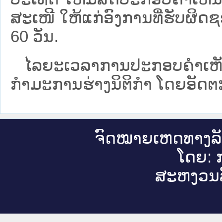
ສະເໜີ ໃຫ້ແກ່ອົງການທີ່ຮັບຜິດຊ
60 ວັນ.
ໄລຍະເວລາການປະກອບຄຳເຫັນນັ້
ກຳມະການຮ່າງນິຕິກຳ ໂດຍ​ອັດ​ຕະ
ຈົດ​ໝາຍ​ເຫດ​ທາງ​ລ
ໂດຍ: ກ
ສະ​ຫງວນ​ລ