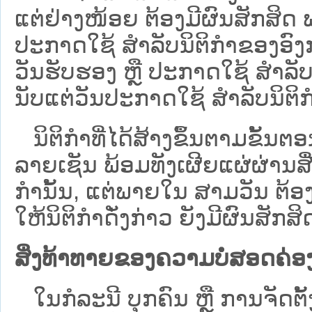
ແຕ່ຢ່າງໜ້ອຍ ຕ້ອງມີຜົນສັກສິດ ພາ
ປະກາດໃຊ້ ສຳລັບນິຕິກຳຂອງອົງກ
ວັນຮັບຮອງ ຫຼື ປະກາດໃຊ້ ສໍາລັບ
ນັບແຕ່ວັນປະກາດໃຊ້ ສຳລັບນິຕິກ
ນິຕິກໍາທີ່ໄດ້ສ້າງຂຶ້ນຕາມຂັ້ນຕອນ
ລາຍເຊັນ ພ້ອມທັງເຜີຍແຜ່ຜ່ານສ
ກຳນັ້ນ, ແຕ່ພາຍໃນ ສາມວັນ ຕ້
ໃຫ້ນິຕິກຳດັ່ງກ່າວ ຍັງມີຜົນສັກ
ສິ່ງທ້າທາຍຂອງຄວາມບໍ່​ສອດ​ຄ່ອງ ຂ
ໃນກໍລະນີ ບຸກຄົນ ຫຼື ການຈັດຕັ້ງ 