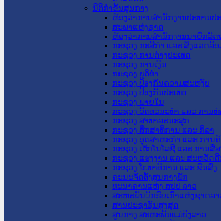
ນິຕິກໍາຂັ້ນສູນກາງ
ຫ້ອງວ່າການສໍານັກງານປະທານປ
ສະພາແຫ່ງຊາດ
ຫ້ອງວ່າການສຳນັກງານນາຍົກລັດຖ
ກະຊວງ ກະສິກຳ ແລະ ສິ່ງແວດລ້ອ
ກະຊວງ ການຕ່າງປະເທດ
ກະຊວງ ການເງິນ
ກະຊວງ ຍຸຕິທໍາ
ກະຊວງ ປ້ອງກັນຄວາມສະຫງົບ
ກະຊວງ ປ້ອງກັນປະເທດ
ກະຊວງ ພາຍໃນ
ກະຊວງ ວັດທະນະທຳ ແລະ ການທ່
ກະຊວງ ສາທາລະນະສຸກ
ກະຊວງ ສຶກສາທິການ ແລະ ກິລາ
ກະຊວງ ອຸດສາຫະກຳ ແລະ ການຄ້
ກະຊວງ ເຕັກໂນໂລຊີ ແລະ ການສື່
ກະຊວງ ແຮງງານ ແລະ ສະຫວັດດີ
ກະຊວງ ໂຍທາທິການ ແລະ ຂົນສົ່ງ
ຄະນະຈັດຕັ້ງສູນກາງພັກ
ທະນາຄານແຫ່ງ ສປປ ລາວ
ສະຫະພັນນັກຮົບເກົ່າແຫ່ງຊາດລາ
ສານປະຊາຊົນສູງສຸດ
ສູນກາງ ສະຫະພັນແມ່ຍິງລາວ