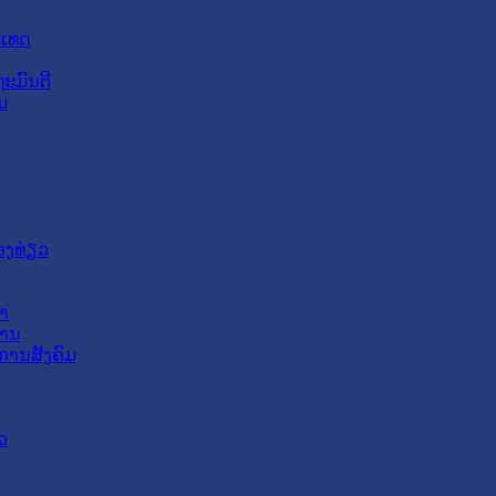
ະເທດ
ະມົນຕີ
ມ
ອງທ່ຽວ
າ
ສານ
ການສັງຄົມ
ວ