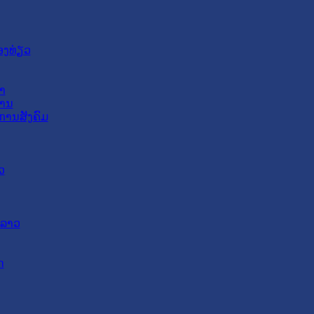
ອງທ່ຽວ
າ
ສານ
ການສັງຄົມ
ວ
ດລາວ
ດ