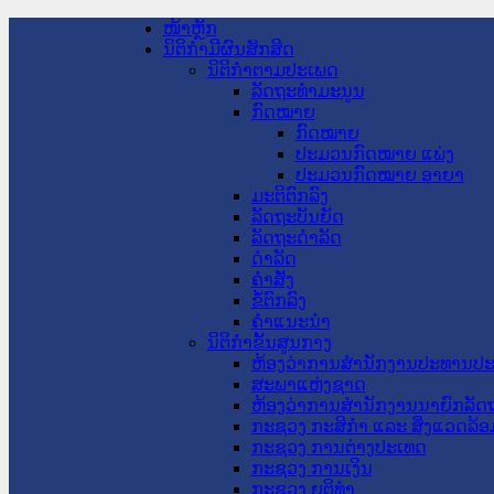
ໜ້າຫຼັກ
ນິຕິກໍາມີຜົນສັກສິດ
ນິຕິກໍາຕາມປະເພດ
ລັດຖະທໍາມະນູນ
ກົດໝາຍ
ກົດໝາຍ
ປະມວນກົດໝາຍ ແພ່ງ
ປະມວນກົດໝາຍ ອາຍາ
ມະຕິຕົກລົງ
ລັດຖະບັນຍັດ
ລັດຖະດໍາລັດ
ດໍາລັດ
ຄໍາສັ່ງ
ຂໍ້ຕົກລົງ
ຄໍາແນະນໍາ
ນິຕິກໍາຂັ້ນສູນກາງ
ຫ້ອງວ່າການສໍານັກງານປະທານປ
ສະພາແຫ່ງຊາດ
ຫ້ອງວ່າການສຳນັກງານນາຍົກລັດຖ
ກະຊວງ ກະສິກຳ ແລະ ສິ່ງແວດລ້ອ
ກະຊວງ ການຕ່າງປະເທດ
ກະຊວງ ການເງິນ
ກະຊວງ ຍຸຕິທໍາ