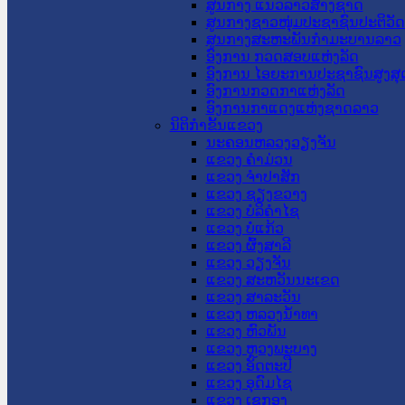
ສູນກາງ ແນວລາວສ້າງຊາດ
ສູນກາງຊາວໜຸ່ມປະຊາຊົນປະຕິວັ
ສູນກາງສະຫະພັນກຳມະບານລາວ
ອົງການ ກວດສອບແຫ່ງລັດ
ອົງການ ໄອຍະການປະຊາຊົນສູງສຸ
ອົງການກວດກາແຫ່ງລັດ
ອົງການກາແດງແຫ່ງຊາດລາວ
ນິຕິກໍາຂັ້ນແຂວງ
ນະ​ຄອນ​ຫລວງວຽງຈັນ
ແຂວງ ຄໍາມ່ວນ
ແຂວງ ຈໍາປາສັກ
ແຂວງ ຊຽງຂວາງ
ແຂວງ ບໍລິຄໍາໄຊ
ແຂວງ ບໍ່ແກ້ວ
ແຂວງ ຜົ້ງສາລີ
ແຂວງ ວຽງຈັນ
ແຂວງ ສະຫວັນນະເຂດ
ແຂວງ ສາລະວັນ
ແຂວງ ຫລວງນໍ້າທາ
ແຂວງ ຫົວພັນ
ແຂວງ ຫຼວງພະບາງ
ແຂວງ ອັດຕະປື
ແຂວງ ອຸດົມໄຊ
ແຂວງ ເຊກອງ