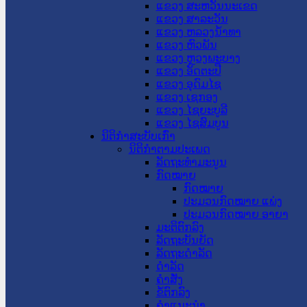
ແຂວງ ສະຫວັນນະເຂດ
ແຂວງ ສາລະວັນ
ແຂວງ ຫລວງນໍ້າທາ
ແຂວງ ຫົວພັນ
ແຂວງ ຫຼວງພະບາງ
ແຂວງ ອັດຕະປື
ແຂວງ ອຸດົມໄຊ
ແຂວງ ເຊກອງ
ແຂວງ ໄຊຍະບູລີ
ແຂວງ ໄຊສົມບູນ
ນິຕິກໍາສະບັບເກົ່າ
ນິຕິກຳຕາມປະເພດ
ລັດຖະທໍາມະນູນ
ກົດໝາຍ
ກົດໝາຍ
ປະມວນກົດໝາຍ ແພ່ງ
ປະມວນກົດໝາຍ ອາຍາ
ມະຕິຕົກລົງ
ລັດຖະບັນຍັດ
ລັດຖະດໍາລັດ
ດໍາລັດ
ຄໍາສັ່ງ
ຂໍ້ຕົກລົງ
ຄໍາແນະນໍາ