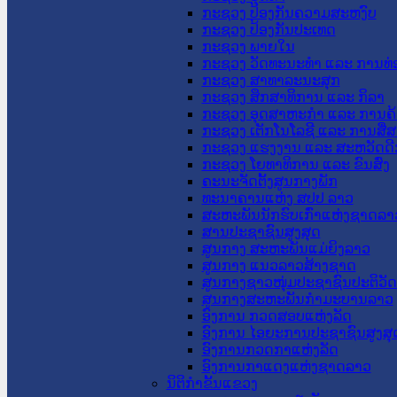
ກະຊວງ ປ້ອງກັນຄວາມສະຫງົບ
ກະຊວງ ປ້ອງກັນປະເທດ
ກະຊວງ ພາຍໃນ
ກະຊວງ ວັດທະນະທຳ ແລະ ການທ່
ກະຊວງ ສາທາລະນະສຸກ
ກະຊວງ ສຶກສາທິການ ແລະ ກິລາ
ກະຊວງ ອຸດສາຫະກຳ ແລະ ການຄ້
ກະຊວງ ເຕັກໂນໂລຊີ ແລະ ການສື່
ກະຊວງ ແຮງງານ ແລະ ສະຫວັດດີ
ກະຊວງ ໂຍທາທິການ ແລະ ຂົນສົ່ງ
ຄະນະຈັດຕັ້ງສູນກາງພັກ
ທະນາຄານແຫ່ງ ສປປ ລາວ
ສະຫະພັນນັກຮົບເກົ່າແຫ່ງຊາດລາ
ສານປະຊາຊົນສູງສຸດ
ສູນກາງ ສະຫະພັນແມ່ຍິງລາວ
ສູນກາງ ແນວລາວສ້າງຊາດ
ສູນກາງຊາວໜຸ່ມປະຊາຊົນປະຕິວັ
ສູນກາງສະຫະພັນກຳມະບານລາວ
ອົງການ ກວດສອບແຫ່ງລັດ
ອົງການ ໄອຍະການປະຊາຊົນສູງສຸ
ອົງການກວດກາແຫ່ງລັດ
ອົງການກາແດງແຫ່ງຊາດລາວ
ນິຕິກໍາຂັ້ນແຂວງ