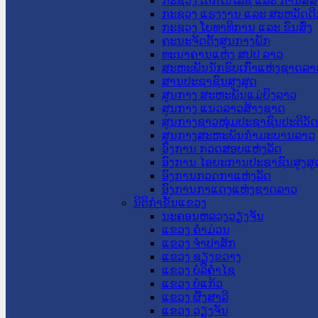
ກະຊວງ ເຕັກໂນໂລຊີ ແລະ ການສື່
ກະຊວງ ແຮງງານ ແລະ ສະຫວັດດີ
ກະຊວງ ໂຍທາທິການ ແລະ ຂົນສົ່ງ
ຄະນະຈັດຕັ້ງສູນກາງພັກ
ທະນາຄານແຫ່ງ ສປປ ລາວ
ສະຫະພັນນັກຮົບເກົ່າແຫ່ງຊາດລາ
ສານປະຊາຊົນສູງສຸດ
ສູນກາງ ສະຫະພັນແມ່ຍິງລາວ
ສູນກາງ ແນວລາວສ້າງຊາດ
ສູນກາງຊາວໜຸ່ມປະຊາຊົນປະຕິວັ
ສູນກາງສະຫະພັນກຳມະບານລາວ
ອົງການ ກວດສອບແຫ່ງລັດ
ອົງການ ໄອຍະການປະຊາຊົນສູງສຸ
ອົງການກວດກາແຫ່ງລັດ
ອົງການກາແດງແຫ່ງຊາດລາວ
ນິຕິກໍາຂັ້ນແຂວງ
ນະ​ຄອນ​ຫລວງວຽງຈັນ
ແຂວງ ຄໍາມ່ວນ
ແຂວງ ຈໍາປາສັກ
ແຂວງ ຊຽງຂວາງ
ແຂວງ ບໍລິຄໍາໄຊ
ແຂວງ ບໍ່ແກ້ວ
ແຂວງ ຜົ້ງສາລີ
ແຂວງ ວຽງຈັນ