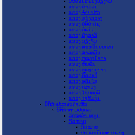
ນະ​ຄອນ​ຫລວງວຽງຈັນ
ແຂວງ ຄໍາມ່ວນ
ແຂວງ ຈໍາປາສັກ
ແຂວງ ຊຽງຂວາງ
ແຂວງ ບໍລິຄໍາໄຊ
ແຂວງ ບໍ່ແກ້ວ
ແຂວງ ຜົ້ງສາລີ
ແຂວງ ວຽງຈັນ
ແຂວງ ສະຫວັນນະເຂດ
ແຂວງ ສາລະວັນ
ແຂວງ ຫລວງນໍ້າທາ
ແຂວງ ຫົວພັນ
ແຂວງ ຫຼວງພະບາງ
ແຂວງ ອັດຕະປື
ແຂວງ ອຸດົມໄຊ
ແຂວງ ເຊກອງ
ແຂວງ ໄຊຍະບູລີ
ແຂວງ ໄຊສົມບູນ
ນິຕິກໍາປະກອບຄໍາເຫັນ
ນິຕິກໍາຕາມປະເພດ
ລັດຖະທໍາມະນູນ
ກົດໝາຍ
ກົດໝາຍ
ປະມວນກົດໝາຍ ແພ່ງ