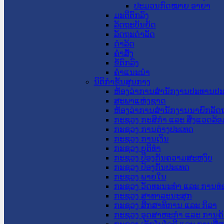
ປະມວນກົດໝາຍ ອາຍາ
ມະຕິຕົກລົງ
ລັດຖະບັນຍັດ
ລັດຖະດໍາລັດ
ດໍາລັດ
ຄໍາສັ່ງ
ຂໍ້ຕົກລົງ
ຄໍາແນະນໍາ
ນິຕິກຳຂັ້ນສູນກາງ
ຫ້ອງວ່າການສໍານັກງານປະທານປ
ສະພາແຫ່ງຊາດ
ຫ້ອງວ່າການສຳນັກງານນາຍົກລັດຖ
ກະຊວງ ກະສິກຳ ແລະ ສິ່ງແວດລ້ອ
ກະຊວງ ການຕ່າງປະເທດ
ກະຊວງ ການເງິນ
ກະຊວງ ຍຸຕິທໍາ
ກະຊວງ ປ້ອງກັນຄວາມສະຫງົບ
ກະຊວງ ປ້ອງກັນປະເທດ
ກະຊວງ ພາຍໃນ
ກະຊວງ ວັດທະນະທຳ ແລະ ການທ່
ກະຊວງ ສາທາລະນະສຸກ
ກະຊວງ ສຶກສາທິການ ແລະ ກິລາ
ກະຊວງ ອຸດສາຫະກຳ ແລະ ການຄ້