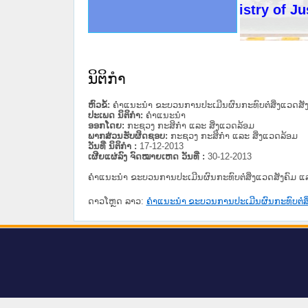
ດໝາຍເຫດທາງລັດຖະການໃຫ້ຜູ້ປະສານງານ
ນການຈັດຕັ້ງປະຕິບັດວຽກງານຈົດໝາຍເຫດ
ສານງານວຽກງານຈົດໝາຍເຫດທາງລັດຖະການ
ສານງານວຽກງານຈົດໝາຍເຫດທາງລັດຖະການ
ດໝາຍລາວ ແລະ ເວັບໄຊຈົດໝາຍເຫດທາງ
ດໝາຍລາວ ແລະ ເວັບໄຊຈົດໝາຍເຫດທາງ
ກງານຈົດໝາຍເຫດທາງລັດຖະການ ໃຫ້ຜູ້
ກງານຈົດໝາຍເຫດທາງລັດຖະການ ໃຫ້ຜູ້
Ministry of Justice
ທີ່ ວິທະຍາຄານສັນຕິບານປະຊາຊົນ
ທີ່ ວິທະຍາຄານຕຳຫຼວດປະຊາຊົນ
ານສະພາປະຊາຊົນ ພາກເໜືອ
ງານສະພາປະຊາຊົນ ພາກກາງ
ຂັ້ນແຂວງພາກເໜືອ
ສຳລັບ ພາກກາງ
ທາງລັດຖະການ
ສຳລັບ ພາກໃຕ້
ນິຕິກໍາ
ຫົວຂໍ້:
ຄຳແນະນຳ ຂະບວນການປະເມີນຜົນກະທົບຕໍ່ສິ່ງແວດສັ
ປະເພດ ນິຕິກໍາ:
ຄໍາແນະນໍາ
ອອກໂດຍ:
ກະຊວງ ກະສິກຳ ແລະ ສິ່ງແວດລ້ອມ
ພາກສ່ວນຮັບຜິດຊອບ:
ກະຊວງ ກະສິກຳ ແລະ ສິ່ງແວດລ້ອມ
ວັນທີ່ ນິຕິກໍາ :
17-12-2013
ເຜີຍແຜ່ລົງ ຈົດໝາຍເຫດ ວັນທີ່ :
30-12-2013
ຄຳແນະນຳ ຂະບວນການປະເມີນຜົນກະທົບຕໍ່ສິ່ງແວດສັງຄົມ 
ດາວໂຫຼດ ລາວ:
ຄຳແນະນຳ ຂະບວນການປະເມີນຜົນກະທົບຕໍ່ສິ