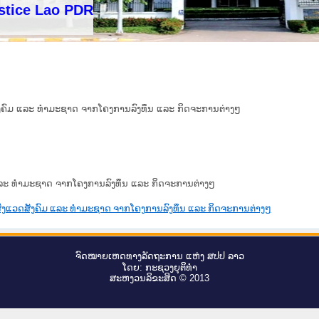
 Lao PDR
ງຄົມ ແລະ ທຳມະຊາດ ຈາກໂຄງການລົງທຶນ ແລະ ກິດຈະການຕ່າງໆ
ແລະ ທຳມະຊາດ ຈາກໂຄງການລົງທຶນ ແລະ ກິດຈະການຕ່າງໆ
່ງແວດສັງຄົມ ແລະ ທຳມະຊາດ ຈາກໂຄງການລົງທຶນ ແລະ ກິດຈະການຕ່າງໆ
ຈົດ​ໝາຍ​ເຫດ​ທາງ​ລັດ​ຖະ​ການ ແຫ່ງ ສ​ປ​ປ ລາວ
ໂດຍ: ກະ​ຊວງຍຸ​ຕິ​ທຳ
ສະ​ຫງວນ​ລິ​ຂະ​ສິດ © 2013