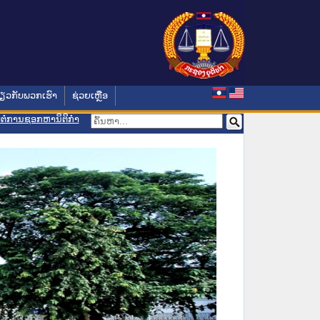
່ຽວກັບພວກເຮົາ
ຊ່ວຍເຫຼືອ
ອມຕໍ່ການຊອກຫານິຕິກຳ