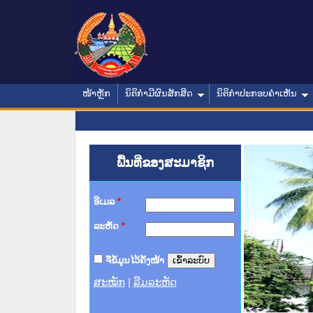
ໜ້າຫຼັກ
ນິຕິກໍາມີຜົນສັກສິດ
ນິຕິກໍາປະກອບຄໍາເຫັນ
ພື້ນທີ່ຂອງສະມາຊິກ
ອີເມລ
*
ລະຫັດ
*
ຈື່ຂໍ້ມູນໄວ້ຄັ້ງໜ້າ
ສະໝັກ
|
ລືມລະຫັດ