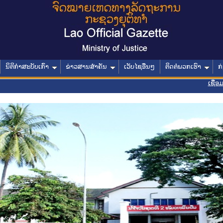
ນິຕິກໍາສະບັບເກົ່າ
ຂ່າວສານສໍາຄັນ
ເວັບໄຊອື່ນໆ
ຕິດຕໍ່ພວກເຮົາ
ກ
ເຊື່