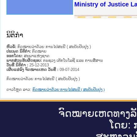
ງລັດຖະການໃຫ້ຜູ້ປະສານງານ
ງປະຕິບັດວຽກງານຈົດໝາຍເຫດ
ານຈົດໝາຍເຫດທາງລັດຖະການ
ານຈົດໝາຍເຫດທາງລັດຖະການ
ະ ເວັບໄຊຈົດໝາຍເຫດທາງ
ະ ເວັບໄຊຈົດໝາຍເຫດທາງ
ເຫດທາງລັດຖະການ ໃຫ້ຜູ້
ເຫດທາງລັດຖະການ ໃຫ້ຜູ້
Ministry of Justice L
ານສັນຕິບານປະຊາຊົນ
ຄານຕຳຫຼວດປະຊາຊົນ
າຊົນ ພາກເໜືອ
ຊາຊົນ ພາກກາງ
າກເໜືອ
າກກາງ
ະການ
າກໃຕ້
ນິຕິກໍາ
ຫົວຂໍ້:
ກົດໝາຍວ່າດ້ວຍ ການໄປສະນີ ( ສະບັບປັບປຸງ )
ປະເພດ ນິຕິກໍາ:
ກົດໝາຍ
ອອກໂດຍ:
ສະພາແຫ່ງຊາດ
ພາກສ່ວນຮັບຜິດຊອບ:
ກະຊວງ ເຕັກໂນໂລຊີ ແລະ ການສື່ສານ
ວັນທີ່ ນິຕິກໍາ :
25-12-2013
ເຜີຍແຜ່ລົງ ຈົດໝາຍເຫດ ວັນທີ່ :
09-07-2014
ກົດໝາຍວ່າດ້ວຍ ການໄປສະນີ ( ສະບັບປັບປຸງ )
ດາວໂຫຼດ ລາວ:
ກົດໝາຍວ່າດ້ວຍ ການໄປສະນີ ( ສະບັບປັບປຸງ )
ຈົດ​ໝາຍ​ເຫດ​ທາງ​ລ
ໂດຍ: ກ
ສະ​ຫງວນ​ລ