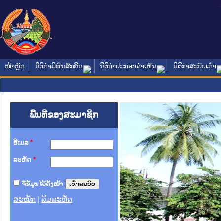
ໜ້າຫຼັກ
ນິຕິກໍາມີຜົນສັກສິດ
ນິຕິກໍາປະກອບຄໍາເຫັນ
ນິຕິກໍາສະບັບເກົ່າ
ພື້ນທີ່ຂອງສະມາຊິກ
ອີເມລ
*
ລະຫັດ
*
ຈື່ຂໍ້ມູນໄວ້ຄັ້ງໜ້າ
ສະໝັກ
|
ລືມລະຫັດ