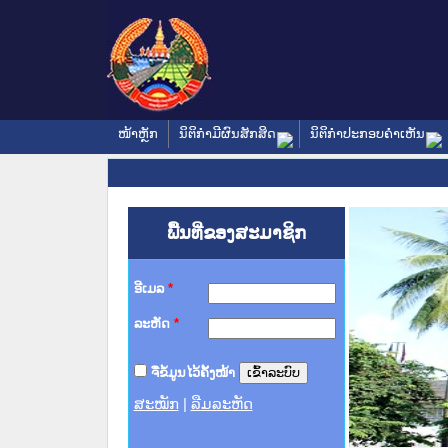
ໜ້າຫຼັກ
ນິຕິກໍາມີຜົນສັກສິດ
ນິຕິກໍາປະກອບຄໍາເຫັນ
ພື້ນທີ່ຂອງສະມາຊິກ
ອີເມລ
*
ລະຫັດ
*
ຈື່ຂໍ້ມູນໄວ້ຄັ້ງໜ້າ
ສະໝັກ
|
ລືມລະຫັດ