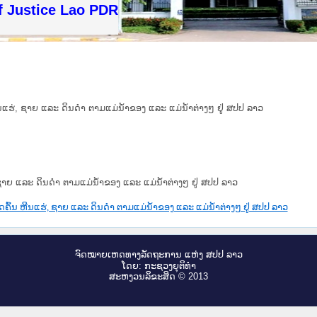
f Justice Lao PDR
ນແຮ່, ຊາຍ ແລະ ດິນດໍາ ຕາມແມ່ນໍ້າຂອງ ແລະ ແມ່ນໍ້າຕ່າງໆ ຢູ່ ສປປ ລາວ
ຊາຍ ແລະ ດິນດໍາ ຕາມແມ່ນໍ້າຂອງ ແລະ ແມ່ນໍ້າຕ່າງໆ ຢູ່ ສປປ ລາວ
ຄົ້ນ ຫີນແຮ່, ຊາຍ ແລະ ດິນດໍາ ຕາມແມ່ນໍ້າຂອງ ແລະ ແມ່ນໍ້າຕ່າງໆ ຢູ່ ສປປ ລາວ
ຈົດ​ໝາຍ​ເຫດ​ທາງ​ລັດ​ຖະ​ການ ແຫ່ງ ສ​ປ​ປ ລາວ
ໂດຍ: ກະ​ຊວງຍຸ​ຕິ​ທຳ
ສະ​ຫງວນ​ລິ​ຂະ​ສິດ © 2013