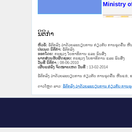
ດໝາຍເຫດທາງລັດຖະການໃຫ້ຜູ້ປະສານງານ
ນການຈັດຕັ້ງປະຕິບັດວຽກງານຈົດໝາຍເຫດ
ສານງານວຽກງານຈົດໝາຍເຫດທາງລັດຖະການ
ສານງານວຽກງານຈົດໝາຍເຫດທາງລັດຖະການ
ດໝາຍລາວ ແລະ ເວັບໄຊຈົດໝາຍເຫດທາງ
ດໝາຍລາວ ແລະ ເວັບໄຊຈົດໝາຍເຫດທາງ
ກງານຈົດໝາຍເຫດທາງລັດຖະການ ໃຫ້ຜູ້
ກງານຈົດໝາຍເຫດທາງລັດຖະການ ໃຫ້ຜູ້
Ministry o
ທີ່ ວິທະຍາຄານສັນຕິບານປະຊາຊົນ
ທີ່ ວິທະຍາຄານຕຳຫຼວດປະຊາຊົນ
ານສະພາປະຊາຊົນ ພາກເໜືອ
ງານສະພາປະຊາຊົນ ພາກກາງ
ຂັ້ນແຂວງພາກເໜືອ
ສຳລັບ ພາກກາງ
ທາງລັດຖະການ
ສຳລັບ ພາກໃຕ້
ນິຕິກໍາ
ຫົວຂໍ້:
ຂໍ້ຕົກລົງ ວ່າດ້ວຍລະບຽບການ ກ່ຽວກັບ ການຂຸດຄົ້ນ ຫີ
ປະເພດ ນິຕິກໍາ:
ຂໍ້ຕົກລົງ
ອອກໂດຍ:
ກະຊວງ ໂຍທາທິການ ແລະ ຂົນສົ່ງ
ພາກສ່ວນຮັບຜິດຊອບ:
ກະຊວງ ໂຍທາທິການ ແລະ ຂົນສົ່ງ
ວັນທີ່ ນິຕິກໍາ :
08-06-2010
ເຜີຍແຜ່ລົງ ຈົດໝາຍເຫດ ວັນທີ່ :
13-02-2014
ຂໍ້ຕົກລົງ ວ່າດ້ວຍລະບຽບການ ກ່ຽວກັບ ການຂຸດຄົ້ນ ຫີນແຮ່, 
ດາວໂຫຼດ ລາວ:
ຂໍ້ຕົກລົງ ວ່າດ້ວຍລະບຽບການ ກ່ຽວກັບ ການຂຸດ