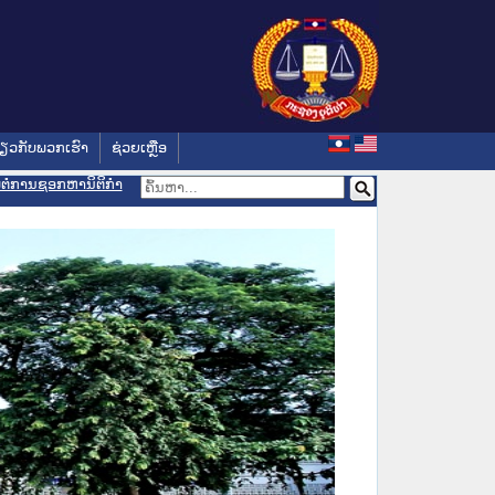
່ຽວກັບພວກເຮົາ
ຊ່ວຍເຫຼືອ
ອມຕໍ່ການຊອກຫານິຕິກຳ