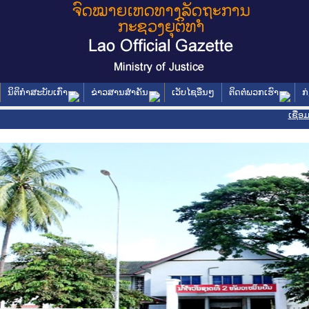
ນິຕິກໍາສະບັບເກົ່າ
ຂ່າວສານສໍາຄັນ
ເວັບໄຊອື່ນໆ
ຕິດຕໍ່ພວກເຮົາ
ກ
ເຊື່