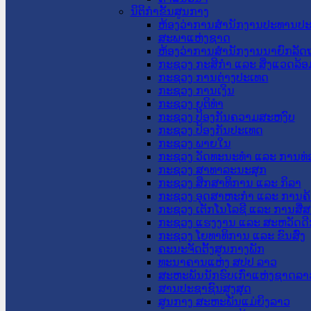
ນິຕິກໍາຂັ້ນສູນກາງ
ຫ້ອງວ່າການສໍານັກງານປະທານປ
ສະພາແຫ່ງຊາດ
ຫ້ອງວ່າການສຳນັກງານນາຍົກລັດຖ
ກະຊວງ ກະສິກຳ ແລະ ສິ່ງແວດລ້ອ
ກະຊວງ ການຕ່າງປະເທດ
ກະຊວງ ການເງິນ
ກະຊວງ ຍຸຕິທໍາ
ກະຊວງ ປ້ອງກັນຄວາມສະຫງົບ
ກະຊວງ ປ້ອງກັນປະເທດ
ກະຊວງ ພາຍໃນ
ກະຊວງ ວັດທະນະທຳ ແລະ ການທ່
ກະຊວງ ສາທາລະນະສຸກ
ກະຊວງ ສຶກສາທິການ ແລະ ກິລາ
ກະຊວງ ອຸດສາຫະກຳ ແລະ ການຄ້
ກະຊວງ ເຕັກໂນໂລຊີ ແລະ ການສື່
ກະຊວງ ແຮງງານ ແລະ ສະຫວັດດີ
ກະຊວງ ໂຍທາທິການ ແລະ ຂົນສົ່ງ
ຄະນະຈັດຕັ້ງສູນກາງພັກ
ທະນາຄານແຫ່ງ ສປປ ລາວ
ສະຫະພັນນັກຮົບເກົ່າແຫ່ງຊາດລາ
ສານປະຊາຊົນສູງສຸດ
ສູນກາງ ສະຫະພັນແມ່ຍິງລາວ