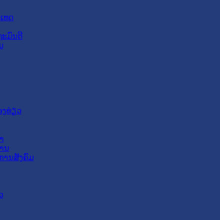
ະເທດ
ະມົນຕີ
ມ
ອງທ່ຽວ
າ
ສານ
ການສັງຄົມ
ວ