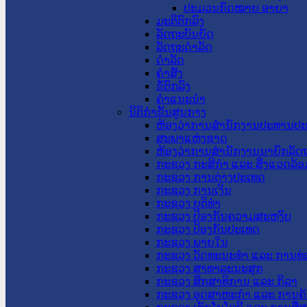
ປະມວນກົດໝາຍ ອາຍາ
ມະຕິຕົກລົງ
ລັດຖະບັນຍັດ
ລັດຖະດໍາລັດ
ດໍາລັດ
ຄໍາສັ່ງ
ຂໍ້ຕົກລົງ
ຄໍາແນະນໍາ
ນິຕິກຳຂັ້ນສູນກາງ
ຫ້ອງວ່າການສໍານັກງານປະທານປ
ສະພາແຫ່ງຊາດ
ຫ້ອງວ່າການສຳນັກງານນາຍົກລັດຖ
ກະຊວງ ກະສິກຳ ແລະ ສິ່ງແວດລ້ອ
ກະຊວງ ການຕ່າງປະເທດ
ກະຊວງ ການເງິນ
ກະຊວງ ຍຸຕິທໍາ
ກະຊວງ ປ້ອງກັນຄວາມສະຫງົບ
ກະຊວງ ປ້ອງກັນປະເທດ
ກະຊວງ ພາຍໃນ
ກະຊວງ ວັດທະນະທຳ ແລະ ການທ່
ກະຊວງ ສາທາລະນະສຸກ
ກະຊວງ ສຶກສາທິການ ແລະ ກິລາ
ກະຊວງ ອຸດສາຫະກຳ ແລະ ການຄ້