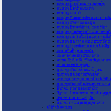
ກະຊວງ ປ້ອງກັນຄວາມສະຫງົບ
ກະຊວງ ປ້ອງກັນປະເທດ
ກະຊວງ ພາຍໃນ
ກະຊວງ ວັດທະນະທຳ ແລະ ການທ່
ກະຊວງ ສາທາລະນະສຸກ
ກະຊວງ ສຶກສາທິການ ແລະ ກິລາ
ກະຊວງ ອຸດສາຫະກຳ ແລະ ການຄ້
ກະຊວງ ເຕັກໂນໂລຊີ ແລະ ການສື່
ກະຊວງ ແຮງງານ ແລະ ສະຫວັດດີ
ກະຊວງ ໂຍທາທິການ ແລະ ຂົນສົ່ງ
ຄະນະຈັດຕັ້ງສູນກາງພັກ
ທະນາຄານແຫ່ງ ສປປ ລາວ
ສະຫະພັນນັກຮົບເກົ່າແຫ່ງຊາດລາ
ສານປະຊາຊົນສູງສຸດ
ສູນກາງ ສະຫະພັນແມ່ຍິງລາວ
ສູນກາງ ແນວລາວສ້າງຊາດ
ສູນກາງຊາວໜຸ່ມປະຊາຊົນປະຕິວັ
ສູນກາງສະຫະພັນກຳມະບານລາວ
ອົງການ ກວດສອບແຫ່ງລັດ
ອົງການ ໄອຍະການປະຊາຊົນສູງສຸ
ອົງການກວດກາແຫ່ງລັດ
ອົງການກາແດງແຫ່ງຊາດລາວ
ນິຕິກໍາຂັ້ນແຂວງ