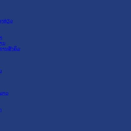
ອງທ່ຽວ
າ
ສານ
ການສັງຄົມ
ວ
ດລາວ
ດ