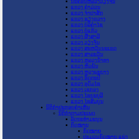
ນະ​ຄອນ​ຫລວງວຽງຈັນ
ແຂວງ ຄໍາມ່ວນ
ແຂວງ ຈໍາປາສັກ
ແຂວງ ຊຽງຂວາງ
ແຂວງ ບໍລິຄໍາໄຊ
ແຂວງ ບໍ່ແກ້ວ
ແຂວງ ຜົ້ງສາລີ
ແຂວງ ວຽງຈັນ
ແຂວງ ສະຫວັນນະເຂດ
ແຂວງ ສາລະວັນ
ແຂວງ ຫລວງນໍ້າທາ
ແຂວງ ຫົວພັນ
ແຂວງ ຫຼວງພະບາງ
ແຂວງ ອັດຕະປື
ແຂວງ ອຸດົມໄຊ
ແຂວງ ເຊກອງ
ແຂວງ ໄຊຍະບູລີ
ແຂວງ ໄຊສົມບູນ
ນິຕິກໍາປະກອບຄໍາເຫັນ
ນິຕິກໍາຕາມປະເພດ
ລັດຖະທໍາມະນູນ
ກົດໝາຍ
ກົດໝາຍ
ປະມວນກົດໝາຍ ແພ່ງ