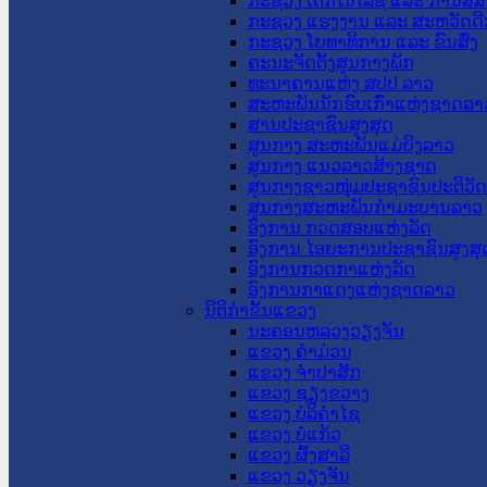
ກະຊວງ ເຕັກໂນໂລຊີ ແລະ ການສື່
ກະຊວງ ແຮງງານ ແລະ ສະຫວັດດີ
ກະຊວງ ໂຍທາທິການ ແລະ ຂົນສົ່ງ
ຄະນະຈັດຕັ້ງສູນກາງພັກ
ທະນາຄານແຫ່ງ ສປປ ລາວ
ສະຫະພັນນັກຮົບເກົ່າແຫ່ງຊາດລາ
ສານປະຊາຊົນສູງສຸດ
ສູນກາງ ສະຫະພັນແມ່ຍິງລາວ
ສູນກາງ ແນວລາວສ້າງຊາດ
ສູນກາງຊາວໜຸ່ມປະຊາຊົນປະຕິວັ
ສູນກາງສະຫະພັນກຳມະບານລາວ
ອົງການ ກວດສອບແຫ່ງລັດ
ອົງການ ໄອຍະການປະຊາຊົນສູງສຸ
ອົງການກວດກາແຫ່ງລັດ
ອົງການກາແດງແຫ່ງຊາດລາວ
ນິຕິກໍາຂັ້ນແຂວງ
ນະ​ຄອນ​ຫລວງວຽງຈັນ
ແຂວງ ຄໍາມ່ວນ
ແຂວງ ຈໍາປາສັກ
ແຂວງ ຊຽງຂວາງ
ແຂວງ ບໍລິຄໍາໄຊ
ແຂວງ ບໍ່ແກ້ວ
ແຂວງ ຜົ້ງສາລີ
ແຂວງ ວຽງຈັນ