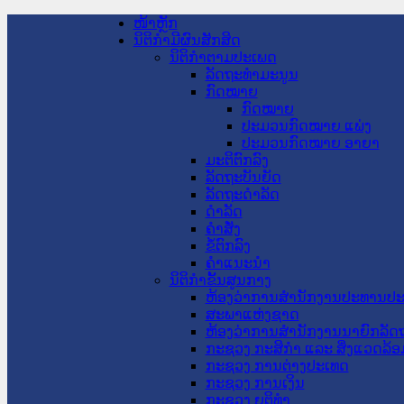
ໜ້າຫຼັກ
ນິຕິກໍາມີຜົນສັກສິດ
ນິຕິກໍາຕາມປະເພດ
ລັດຖະທໍາມະນູນ
ກົດໝາຍ
ກົດໝາຍ
ປະມວນກົດໝາຍ ແພ່ງ
ປະມວນກົດໝາຍ ອາຍາ
ມະຕິຕົກລົງ
ລັດຖະບັນຍັດ
ລັດຖະດໍາລັດ
ດໍາລັດ
ຄໍາສັ່ງ
ຂໍ້ຕົກລົງ
ຄໍາແນະນໍາ
ນິຕິກໍາຂັ້ນສູນກາງ
ຫ້ອງວ່າການສໍານັກງານປະທານປ
ສະພາແຫ່ງຊາດ
ຫ້ອງວ່າການສຳນັກງານນາຍົກລັດຖ
ກະຊວງ ກະສິກຳ ແລະ ສິ່ງແວດລ້ອ
ກະຊວງ ການຕ່າງປະເທດ
ກະຊວງ ການເງິນ
ກະຊວງ ຍຸຕິທໍາ