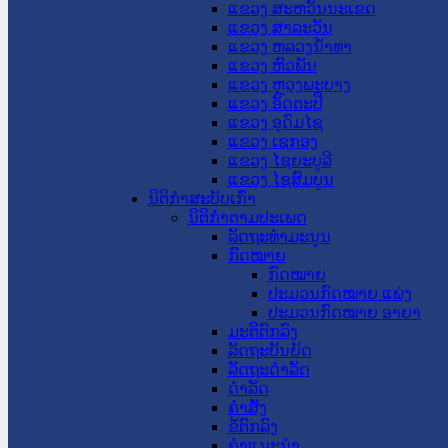
ແຂວງ ສະຫວັນນະເຂດ
ແຂວງ ສາລະວັນ
ແຂວງ ຫລວງນໍ້າທາ
ແຂວງ ຫົວພັນ
ແຂວງ ຫຼວງພະບາງ
ແຂວງ ອັດຕະປື
ແຂວງ ອຸດົມໄຊ
ແຂວງ ເຊກອງ
ແຂວງ ໄຊຍະບູລີ
ແຂວງ ໄຊສົມບູນ
ນິຕິກໍາສະບັບເກົ່າ
ນິຕິກຳຕາມປະເພດ
ລັດຖະທໍາມະນູນ
ກົດໝາຍ
ກົດໝາຍ
ປະມວນກົດໝາຍ ແພ່ງ
ປະມວນກົດໝາຍ ອາຍາ
ມະຕິຕົກລົງ
ລັດຖະບັນຍັດ
ລັດຖະດໍາລັດ
ດໍາລັດ
ຄໍາສັ່ງ
ຂໍ້ຕົກລົງ
ຄໍາແນະນໍາ