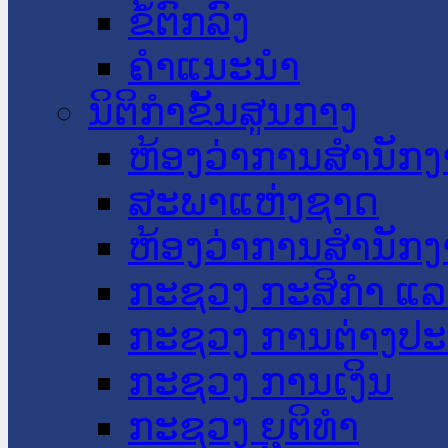
ຂໍ້ຕົກລົງ
ຄໍາແນະນໍາ
ນິຕິກໍາຂັ້ນສູນກາງ
ຫ້ອງວ່າການສໍານັ
ສະພາແຫ່ງຊາດ
ຫ້ອງວ່າການສຳນັກງ
ກະຊວງ ກະສິກຳ ແລະ
ກະຊວງ ການຕ່າງປ
ກະຊວງ ການເງິນ
ກະຊວງ ຍຸຕິທໍາ