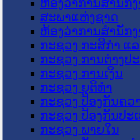
ຫ້ອງວ່າການສໍານັ
ສະພາແຫ່ງຊາດ
ຫ້ອງວ່າການສຳນັກງ
ກະຊວງ ກະສິກຳ ແລະ
ກະຊວງ ການຕ່າງປ
ກະຊວງ ການເງິນ
ກະຊວງ ຍຸຕິທໍາ
ກະຊວງ ປ້ອງກັນຄວ
ກະຊວງ ປ້ອງກັນປະ
ກະຊວງ ພາຍໃນ