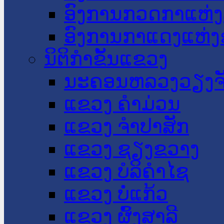
ອົງການກວດກາແຫ່ງ
ອົງການກາແດງແຫ່
ນິຕິກໍາຂັ້ນແຂວງ
ນະ​ຄອນ​ຫລວງວຽງຈ
ແຂວງ ຄໍາມ່ວນ
ແຂວງ ຈໍາປາສັກ
ແຂວງ ຊຽງຂວາງ
ແຂວງ ບໍລິຄໍາໄຊ
ແຂວງ ບໍ່ແກ້ວ
ແຂວງ ຜົ້ງສາລີ