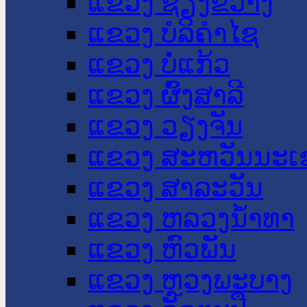
ແຂວງ ຊຽງຂວາງ
ແຂວງ ບໍລິຄໍາໄຊ
ແຂວງ ບໍ່ແກ້ວ
ແຂວງ ຜົ້ງສາລີ
ແຂວງ ວຽງຈັນ
ແຂວງ ສະຫວັນນະເ
ແຂວງ ສາລະວັນ
ແຂວງ ຫລວງນໍ້າທາ
ແຂວງ ຫົວພັນ
ແຂວງ ຫຼວງພະບາງ