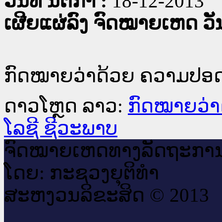
ວັນທີ່ ນິຕິກໍາ :
18-12-2013
ເຜີຍແຜ່ລົງ ຈົດໝາຍເຫດ ວັນທ
ກົດໝາຍວ່າດ້ວຍ ຄວາມປອດ
ດາວໂຫຼດ ລາວ:
ກົດໝາຍວ່າ
ໂລຊີ ຊີວະພາບ
ຈົດ​ໝາຍ​ເຫດ​ທາງ​ລັດ​ຖະ​ກາ
ໂດຍ: ກະ​ຊວງຍຸ​ຕິ​ທຳ
ສະ​ຫງວນ​ລິ​ຂະ​ສິດ © 2013