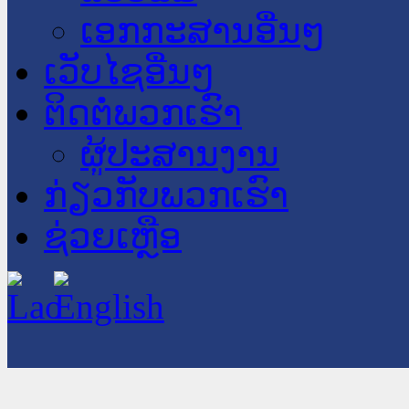
ເອກກະສານອື່ນໆ
ເວັບໄຊອື່ນໆ
ຕິດຕໍ່ພວກເຮົາ
ຜູ້ປະສານງານ
ກ່ຽວກັບພວກເຮົາ
ຊ່ວຍເຫຼືອ