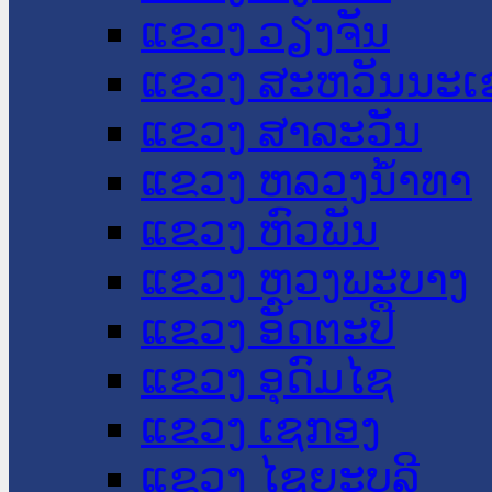
ແຂວງ ວຽງຈັນ
ແຂວງ ສະຫວັນນະເ
ແຂວງ ສາລະວັນ
ແຂວງ ຫລວງນໍ້າທາ
ແຂວງ ຫົວພັນ
ແຂວງ ຫຼວງພະບາງ
ແຂວງ ອັດຕະປື
ແຂວງ ອຸດົມໄຊ
ແຂວງ ເຊກອງ
ແຂວງ ໄຊຍະບູລີ