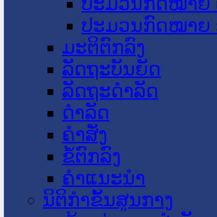
ປະມວນກົດໝາຍ 
ປະມວນກົດໝາຍ 
ມະຕິຕົກລົງ
ລັດຖະບັນຍັດ
ລັດຖະດໍາລັດ
ດໍາລັດ
ຄໍາສັ່ງ
ຂໍ້ຕົກລົງ
ຄໍາແນະນໍາ
ນິຕິກຳຂັ້ນສູນກາງ