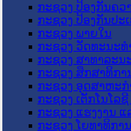
ກະຊວງ ປ້ອງກັນຄວ
ກະຊວງ ປ້ອງກັນປະ
ກະຊວງ ພາຍໃນ
ກະຊວງ ວັດທະນະທຳ
ກະຊວງ ສາທາລະນະ
ກະຊວງ ສຶກສາທິການ
ກະຊວງ ອຸດສາຫະກຳ
ກະຊວງ ເຕັກໂນໂລຊີ
ກະຊວງ ແຮງງານ ແລ
ກະຊວງ ໂຍທາທິການ 