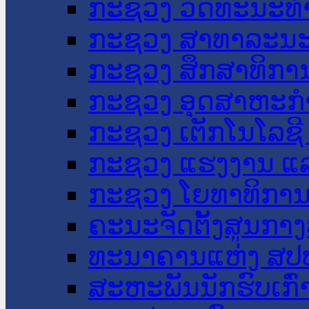
ກະຊວງ ວັດທະນະທຳ
ກະຊວງ ສາທາລະນະ
ກະຊວງ ສຶກສາທິການ
ກະຊວງ ອຸດສາຫະກຳ
ກະຊວງ ເຕັກໂນໂລຊີ
ກະຊວງ ແຮງງານ ແລ
ກະຊວງ ໂຍທາທິການ 
ຄະນະຈັດຕັ້ງສູນກາງ
ທະນາຄານແຫ່ງ ສປ
ສະຫະພັນນັກຮົບເກົ