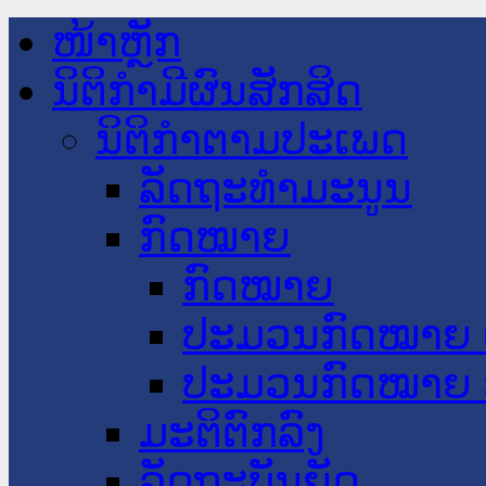
ໜ້າຫຼັກ
ນິຕິກໍາມີຜົນສັກສິດ
ນິຕິກໍາຕາມປະເພດ
ລັດຖະທໍາມະນູນ
ກົດໝາຍ
ກົດໝາຍ
ປະມວນກົດໝາຍ 
ປະມວນກົດໝາຍ 
ມະຕິຕົກລົງ
ລັດຖະບັນຍັດ