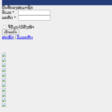
ພື້ນທີ່ຂອງສະມາຊິກ
ອີເມລ
*
ລະຫັດ
*
ຈື່ຂໍ້ມູນໄວ້ຄັ້ງໜ້າ
ສະໝັກ
|
ລືມລະຫັດ