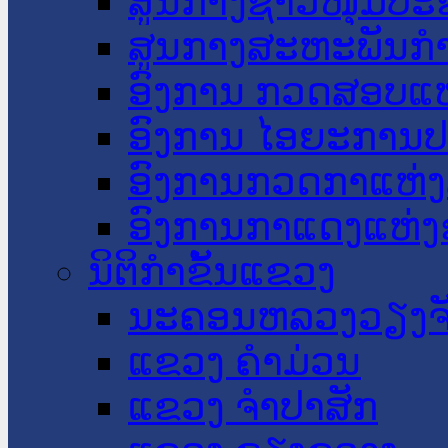
ສູນກາງຊາວໜຸ່ມປະ
ສູນກາງສະຫະພັນກ
ອົງການ ກວດສອບແຫ
ອົງການ ໄອຍະການປ
ອົງການກວດກາແຫ່ງ
ອົງການກາແດງແຫ່
ນິຕິກໍາຂັ້ນແຂວງ
ນະ​ຄອນ​ຫລວງວຽງຈ
ແຂວງ ຄໍາມ່ວນ
ແຂວງ ຈໍາປາສັກ