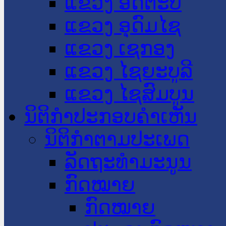
ແຂວງ ອັດຕະປື
ແຂວງ ອຸດົມໄຊ
ແຂວງ ເຊກອງ
ແຂວງ ໄຊຍະບູລີ
ແຂວງ ໄຊສົມບູນ
ນິຕິກໍາປະກອບຄໍາເຫັນ
ນິຕິກໍາຕາມປະເພດ
ລັດຖະທໍາມະນູນ
ກົດໝາຍ
ກົດໝາຍ