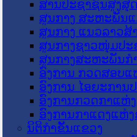
ສານປະຊາຊົນສູງສຸ
ສູນກາງ ສະຫະພັນແ
ສູນກາງ ແນວລາວສ້
ສູນກາງຊາວໜຸ່ມປະ
ສູນກາງສະຫະພັນກ
ອົງການ ກວດສອບແຫ
ອົງການ ໄອຍະການປ
ອົງການກວດກາແຫ່ງ
ອົງການກາແດງແຫ່
ນິຕິກໍາຂັ້ນແຂວງ