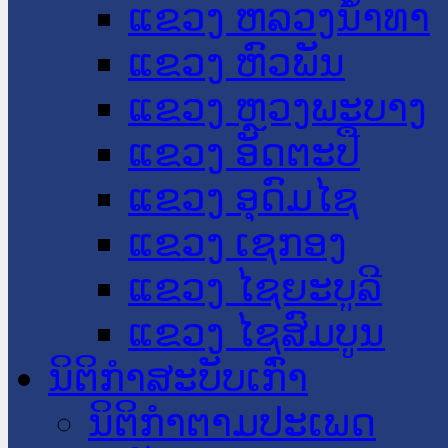
ແຂວງ ຫລວງນໍ້າທາ
ແຂວງ ຫົວພັນ
ແຂວງ ຫຼວງພະບາງ
ແຂວງ ອັດຕະປື
ແຂວງ ອຸດົມໄຊ
ແຂວງ ເຊກອງ
ແຂວງ ໄຊຍະບູລີ
ແຂວງ ໄຊສົມບູນ
ນິຕິກໍາສະບັບເກົ່າ
ນິຕິກຳຕາມປະເພດ