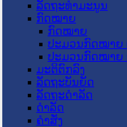
ລັດຖະທໍາມະນູນ
ກົດໝາຍ
ກົດໝາຍ
ປະມວນກົດໝາຍ 
ປະມວນກົດໝາຍ 
ມະຕິຕົກລົງ
ລັດຖະບັນຍັດ
ລັດຖະດໍາລັດ
ດໍາລັດ
ຄໍາສັ່ງ