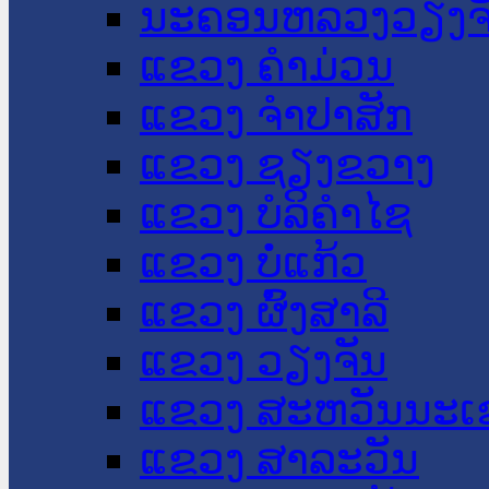
ນະ​ຄອນ​ຫລວງວຽງຈ
ແຂວງ ຄໍາມ່ວນ
ແຂວງ ຈໍາປາສັກ
ແຂວງ ຊຽງຂວາງ
ແຂວງ ບໍລິຄໍາໄຊ
ແຂວງ ບໍ່ແກ້ວ
ແຂວງ ຜົ້ງສາລີ
ແຂວງ ວຽງຈັນ
ແຂວງ ສະຫວັນນະເ
ແຂວງ ສາລະວັນ