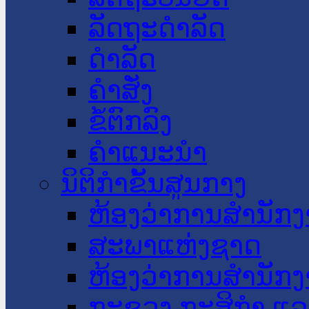
ລັດຖະດໍາລັດ
ດໍາລັດ
ຄໍາສັ່ງ
ຂໍ້ຕົກລົງ
ຄໍາແນະນໍາ
ນິຕິກໍາຂັ້ນສູນກາງ
ຫ້ອງວ່າການສໍານັ
ສະພາແຫ່ງຊາດ
ຫ້ອງວ່າການສຳນັກງ
ກະຊວງ ກະສິກຳ ແລະ