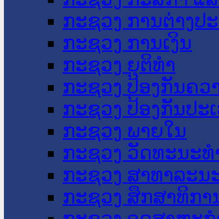
ກະຊວງ ການຕ່າງປ
ກະຊວງ ການເງິນ
ກະຊວງ ຍຸຕິທໍາ
ກະຊວງ ປ້ອງກັນຄວ
ກະຊວງ ປ້ອງກັນປະ
ກະຊວງ ພາຍໃນ
ກະຊວງ ວັດທະນະທຳ
ກະຊວງ ສາທາລະນະ
ກະຊວງ ສຶກສາທິການ
ກະຊວງ ອຸດສາຫະກຳ