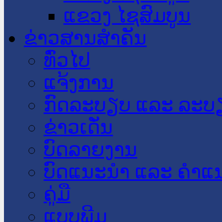
ແຂວງ ໄຊສົມບູນ
ຂ່າວສານສໍາຄັນ
​ທົ່ວ​ໄປ
ແຈ້ງການ
ກົດລະບຽບ ແລະ ລະບ
ຂ່າວເດັ່ນ
ບົດລາຍງານ
ບົດແນະນໍາ ແລະ ຄໍາແ
ຄູ່ມື
ແບບພີມ