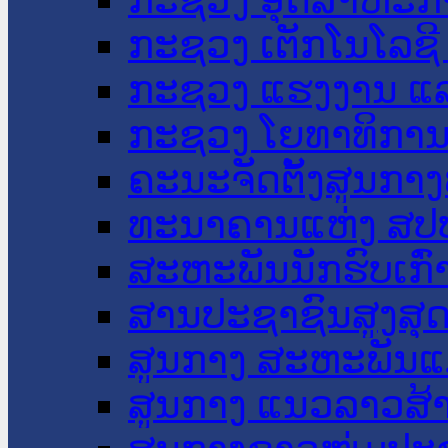
ກະຊວງ ເຕັກໂນໂລຊີ
ກະຊວງ ແຮງງານ ແລ
ກະຊວງ ໂຍທາທິການ 
ຄະນະຈັດຕັ້ງສູນກາງ
ທະນາຄານແຫ່ງ ສປ
ສະຫະພັນນັກຮົບເກົ
ສານປະຊາຊົນສູງສຸ
ສູນກາງ ສະຫະພັນແ
ສູນກາງ ແນວລາວສ້