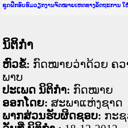
Ministry of Justice Lao PDR
ເຜີຍແຜ່ວັບໄຊຈົດໝາຍເຫດທາງລັດຖະການ ແລະ ແອັບກ
ກະຊວງຍຸຕິທຳ
ຊຸດຝຶກອົບຮົມວຽກງານຈົດໝາຍເຫດທາງລັດຖະການ ໃ
ກອງປະຊຸມທົບທວນຄືນການຈັດຕັ້ງປະຕິບັດວຽກງານຈ
ຝຶກອົບຮົມ ຜູ່ປະສານງານວຽກງານຈົດໝາຍເຫດທາງລັ
ຝຶກອົບຮົມ ຜູ່ປະສານງານວຽກງານຈົດໝາຍເຫດທາງລັດ
ເຜີຍແຜ່ແອັບກົດໝາຍລາວ ແລະ ເວັບໄຊຈົດໝາຍເຫດທ
ເຜີຍແຜ່ແອັບກົດໝາຍລາວ ແລະ ເວັບໄຊຈົດໝາຍເຫດທາ
ຍົກລະດັບວຽກງານຈົດໝາຍເຫດທາງລັດຖະການໃຫ້ຜູ້
ຊຸດຝຶກອົບຮົມວຽກງານຈົດໝາຍເຫດທາງລັດຖະການ ໃ
ນິຕິກໍາ
ຫົວຂໍ້:
ກົດໝາຍວ່າດ້ວຍ ຄວ
ພາບ
ປະເພດ ນິຕິກໍາ:
ກົດໝາຍ
ອອກໂດຍ:
ສະພາແຫ່ງຊາດ
ພາກສ່ວນຮັບຜິດຊອບ:
ກະຊວ