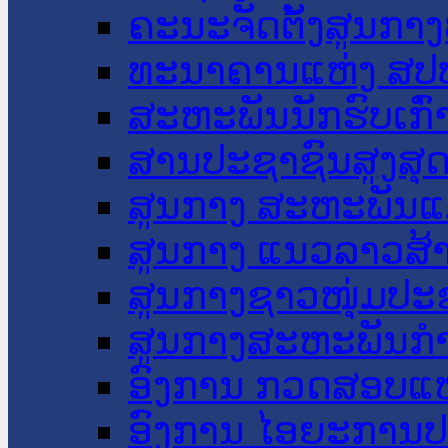
ຄະນະຈັດຕັ້ງສູນກາງ
ທະນາຄານແຫ່ງ ສປ
ສະຫະພັນນັກຮົບເກົ
ສານປະຊາຊົນສູງສຸ
ສູນກາງ ສະຫະພັນແ
ສູນກາງ ແນວລາວສ້
ສູນກາງຊາວໜຸ່ມປະ
ສູນກາງສະຫະພັນກ
ອົງການ ກວດສອບແຫ
ອົງການ ໄອຍະການປ