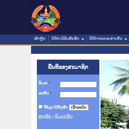
ໜ້າຫຼັກ
ນິຕິກໍາມີຜົນສັກສິດ
ນິຕິກໍາປະກອບຄໍາເຫັນ
ພື້ນທີ່ຂອງສະມາຊິກ
ອີເມລ
*
ລະຫັດ
*
ຈື່ຂໍ້ມູນໄວ້ຄັ້ງໜ້າ
ສະໝັກ
|
ລືມລະຫັດ