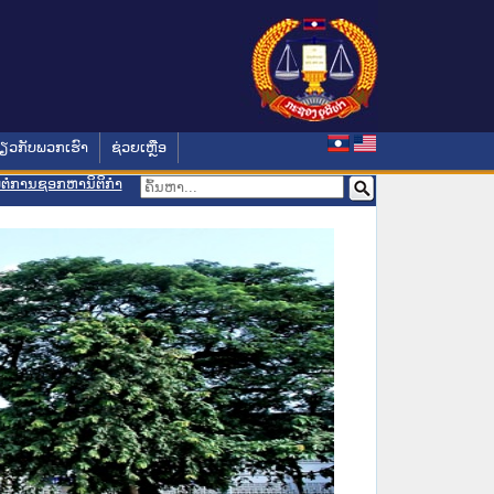
່ຽວກັບພວກເຮົາ
ຊ່ວຍເຫຼືອ
ອມຕໍ່ການຊອກຫານິຕິກຳ