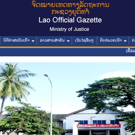
ນິຕິກໍາສະບັບເກົ່າ
ຂ່າວສານສໍາຄັນ
ເວັບໄຊອື່ນໆ
ຕິດຕໍ່ພວກເຮົາ
ກ
ເຊື່