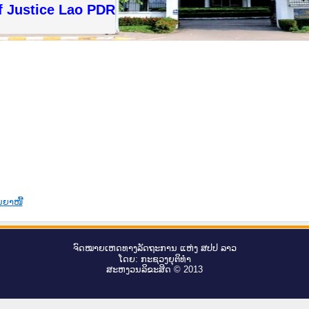
f Justice Lao PDR
ນຍາໜີ້
ຈົດ​ໝາຍ​ເຫດ​ທາງ​ລັດ​ຖະ​ການ ແຫ່ງ ສ​ປ​ປ ລາວ
ໂດຍ: ກະ​ຊວງຍຸ​ຕິ​ທຳ
ສະ​ຫງວນ​ລິ​ຂະ​ສິດ © 2013