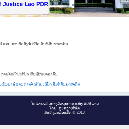
f Justice Lao PDR
ຄີ ແລະ ການຈັດຕັ້ງປະຕິບັດ ສົນທິສັນຍາສາກົນ
 ການຈັດຕັ້ງປະຕິບັດ ສົນທິສັນຍາສາກົນ
ວມເປັນພາຄີ ແລະ ການຈັດຕັ້ງປະຕິບັດ ສົນທິສັນຍາສາກົນ
ຈົດ​ໝາຍ​ເຫດ​ທາງ​ລັດ​ຖະ​ການ ແຫ່ງ ສ​ປ​ປ ລາວ
ໂດຍ: ກະ​ຊວງຍຸ​ຕິ​ທຳ
ສະ​ຫງວນ​ລິ​ຂະ​ສິດ © 2013