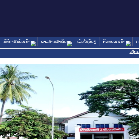
ນິຕິກໍາສະບັບເກົ່າ
ຂ່າວສານສໍາຄັນ
ເວັບໄຊອື່ນໆ
ຕິດຕໍ່ພວກເຮົາ
ກ
ເຊື່