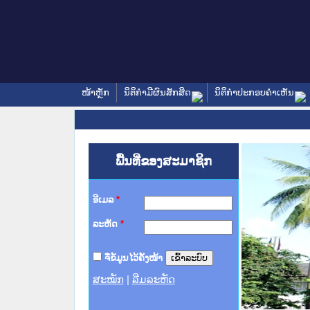
ໜ້າຫຼັກ
ນິຕິກໍາມີຜົນສັກສິດ
ນິຕິກໍາປະກອບຄໍາເຫັນ
ພື້ນທີ່ຂອງສະມາຊິກ
ອີເມລ
*
ລະຫັດ
*
ຈື່ຂໍ້ມູນໄວ້ຄັ້ງໜ້າ
ສະໝັກ
|
ລືມລະຫັດ