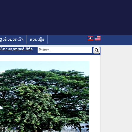
່ຽວກັບພວກເຮົາ
ຊ່ວຍເຫຼືອ
ອມຕໍ່ການຊອກຫານິຕິກຳ