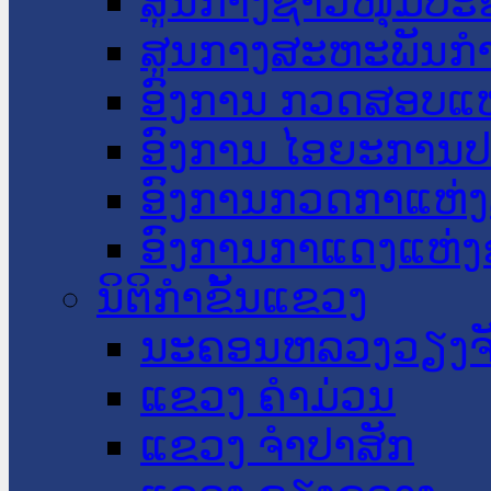
ສູນກາງຊາວໜຸ່ມປະ
ສູນກາງສະຫະພັນກ
ອົງການ ກວດສອບແຫ
ອົງການ ໄອຍະການປ
ອົງການກວດກາແຫ່ງ
ອົງການກາແດງແຫ່
ນິຕິກໍາຂັ້ນແຂວງ
ນະ​ຄອນ​ຫລວງວຽງຈ
ແຂວງ ຄໍາມ່ວນ
ແຂວງ ຈໍາປາສັກ