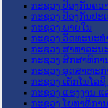
ກະຊວງ ປ້ອງກັນຄວ
ກະຊວງ ປ້ອງກັນປະ
ກະຊວງ ພາຍໃນ
ກະຊວງ ວັດທະນະທຳ
ກະຊວງ ສາທາລະນະ
ກະຊວງ ສຶກສາທິການ
ກະຊວງ ອຸດສາຫະກຳ
ກະຊວງ ເຕັກໂນໂລຊີ
ກະຊວງ ແຮງງານ ແລ
ກະຊວງ ໂຍທາທິການ 