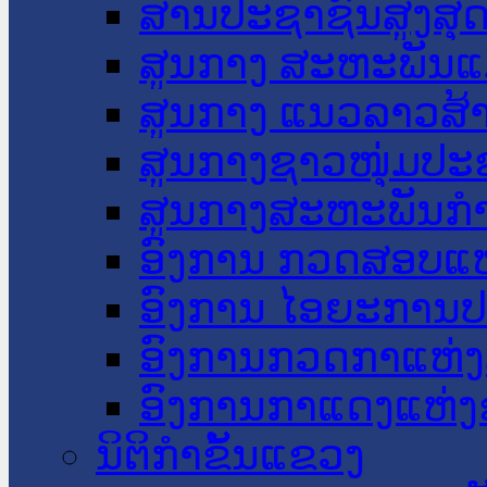
ສານປະຊາຊົນສູງສຸ
ສູນກາງ ສະຫະພັນແ
ສູນກາງ ແນວລາວສ້
ສູນກາງຊາວໜຸ່ມປະ
ສູນກາງສະຫະພັນກ
ອົງການ ກວດສອບແຫ
ອົງການ ໄອຍະການປ
ອົງການກວດກາແຫ່ງ
ອົງການກາແດງແຫ່
ນິຕິກໍາຂັ້ນແຂວງ