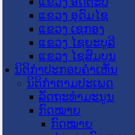
ແຂວງ ອັດຕະປື
ແຂວງ ອຸດົມໄຊ
ແຂວງ ເຊກອງ
ແຂວງ ໄຊຍະບູລີ
ແຂວງ ໄຊສົມບູນ
ນິຕິກໍາປະກອບຄໍາເຫັນ
ນິຕິກໍາຕາມປະເພດ
ລັດຖະທໍາມະນູນ
ກົດໝາຍ
ກົດໝາຍ