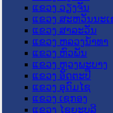
ແຂວງ ວຽງຈັນ
ແຂວງ ສະຫວັນນະເ
ແຂວງ ສາລະວັນ
ແຂວງ ຫລວງນໍ້າທາ
ແຂວງ ຫົວພັນ
ແຂວງ ຫຼວງພະບາງ
ແຂວງ ອັດຕະປື
ແຂວງ ອຸດົມໄຊ
ແຂວງ ເຊກອງ
ແຂວງ ໄຊຍະບູລີ