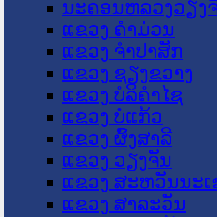
ນະ​ຄອນ​ຫລວງວຽງຈ
ແຂວງ ຄໍາມ່ວນ
ແຂວງ ຈໍາປາສັກ
ແຂວງ ຊຽງຂວາງ
ແຂວງ ບໍລິຄໍາໄຊ
ແຂວງ ບໍ່ແກ້ວ
ແຂວງ ຜົ້ງສາລີ
ແຂວງ ວຽງຈັນ
ແຂວງ ສະຫວັນນະເ
ແຂວງ ສາລະວັນ