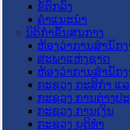
ຂໍ້ຕົກລົງ
ຄໍາແນະນໍາ
ນິຕິກໍາຂັ້ນສູນກາງ
ຫ້ອງວ່າການສໍານັ
ສະພາແຫ່ງຊາດ
ຫ້ອງວ່າການສຳນັກງ
ກະຊວງ ກະສິກຳ ແລະ
ກະຊວງ ການຕ່າງປ
ກະຊວງ ການເງິນ
ກະຊວງ ຍຸຕິທໍາ