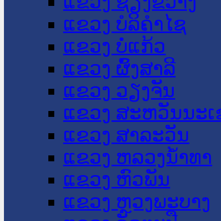
ແຂວງ ຊຽງຂວາງ
ແຂວງ ບໍລິຄໍາໄຊ
ແຂວງ ບໍ່ແກ້ວ
ແຂວງ ຜົ້ງສາລີ
ແຂວງ ວຽງຈັນ
ແຂວງ ສະຫວັນນະເ
ແຂວງ ສາລະວັນ
ແຂວງ ຫລວງນໍ້າທາ
ແຂວງ ຫົວພັນ
ແຂວງ ຫຼວງພະບາງ