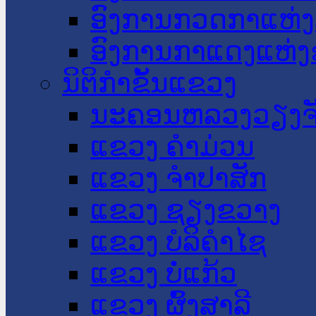
ອົງການກວດກາແຫ່ງ
ອົງການກາແດງແຫ່
ນິຕິກໍາຂັ້ນແຂວງ
ນະ​ຄອນ​ຫລວງວຽງຈ
ແຂວງ ຄໍາມ່ວນ
ແຂວງ ຈໍາປາສັກ
ແຂວງ ຊຽງຂວາງ
ແຂວງ ບໍລິຄໍາໄຊ
ແຂວງ ບໍ່ແກ້ວ
ແຂວງ ຜົ້ງສາລີ