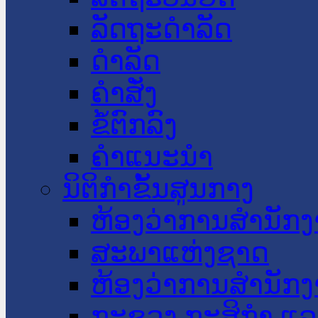
ລັດຖະດໍາລັດ
ດໍາລັດ
ຄໍາສັ່ງ
ຂໍ້ຕົກລົງ
ຄໍາແນະນໍາ
ນິຕິກໍາຂັ້ນສູນກາງ
ຫ້ອງວ່າການສໍານັ
ສະພາແຫ່ງຊາດ
ຫ້ອງວ່າການສຳນັກງ
ກະຊວງ ກະສິກຳ ແລະ