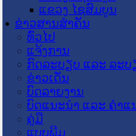
ແຂວງ ໄຊສົມບູນ
ຂ່າວສານສໍາຄັນ
​ທົ່ວ​ໄປ
ແຈ້ງການ
ກົດລະບຽບ ແລະ ລະບ
ຂ່າວເດັ່ນ
ບົດລາຍງານ
ບົດແນະນໍາ ແລະ ຄໍາແ
ຄູ່ມື
ແບບພີມ