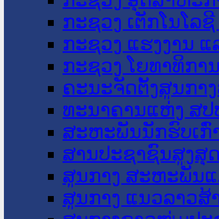
ກະຊວງ ເຕັກໂນໂລຊີ
ກະຊວງ ແຮງງານ ແລ
ກະຊວງ ໂຍທາທິການ 
ຄະນະຈັດຕັ້ງສູນກາງ
ທະນາຄານແຫ່ງ ສປ
ສະຫະພັນນັກຮົບເກົ
ສານປະຊາຊົນສູງສຸ
ສູນກາງ ສະຫະພັນແ
ສູນກາງ ແນວລາວສ້