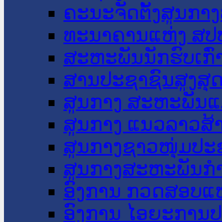
ຄະນະຈັດຕັ້ງສູນກາງ
ທະນາຄານແຫ່ງ ສປ
ສະຫະພັນນັກຮົບເກົ
ສານປະຊາຊົນສູງສຸ
ສູນກາງ ສະຫະພັນແ
ສູນກາງ ແນວລາວສ້
ສູນກາງຊາວໜຸ່ມປະ
ສູນກາງສະຫະພັນກ
ອົງການ ກວດສອບແຫ
ອົງການ ໄອຍະການປ