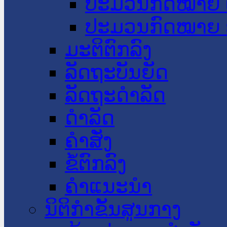
ປະມວນກົດໝາຍ 
ປະມວນກົດໝາຍ 
ມະຕິຕົກລົງ
ລັດຖະບັນຍັດ
ລັດຖະດໍາລັດ
ດໍາລັດ
ຄໍາສັ່ງ
ຂໍ້ຕົກລົງ
ຄໍາແນະນໍາ
ນິຕິກຳຂັ້ນສູນກາງ