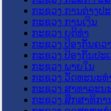
ກະຊວງ ການຕ່າງປ
ກະຊວງ ການເງິນ
ກະຊວງ ຍຸຕິທໍາ
ກະຊວງ ປ້ອງກັນຄວ
ກະຊວງ ປ້ອງກັນປະ
ກະຊວງ ພາຍໃນ
ກະຊວງ ວັດທະນະທຳ
ກະຊວງ ສາທາລະນະ
ກະຊວງ ສຶກສາທິການ
ກະຊວງ ອຸດສາຫະກຳ