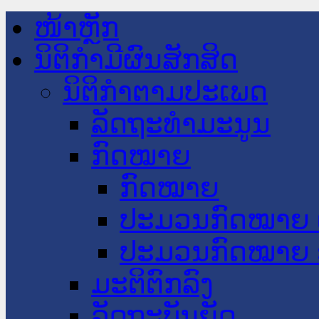
ໜ້າຫຼັກ
ນິຕິກໍາມີຜົນສັກສິດ
ນິຕິກໍາຕາມປະເພດ
ລັດຖະທໍາມະນູນ
ກົດໝາຍ
ກົດໝາຍ
ປະມວນກົດໝາຍ 
ປະມວນກົດໝາຍ 
ມະຕິຕົກລົງ
ລັດຖະບັນຍັດ