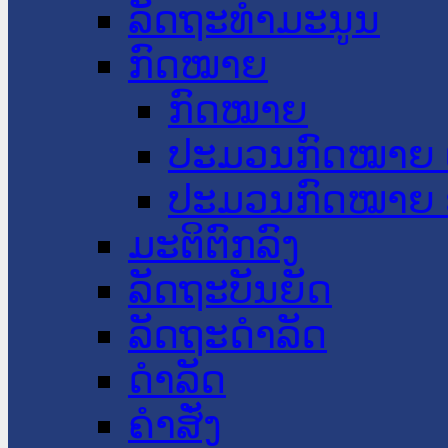
ລັດຖະທໍາມະນູນ
ກົດໝາຍ
ກົດໝາຍ
ປະມວນກົດໝາຍ 
ປະມວນກົດໝາຍ 
ມະຕິຕົກລົງ
ລັດຖະບັນຍັດ
ລັດຖະດໍາລັດ
ດໍາລັດ
ຄໍາສັ່ງ