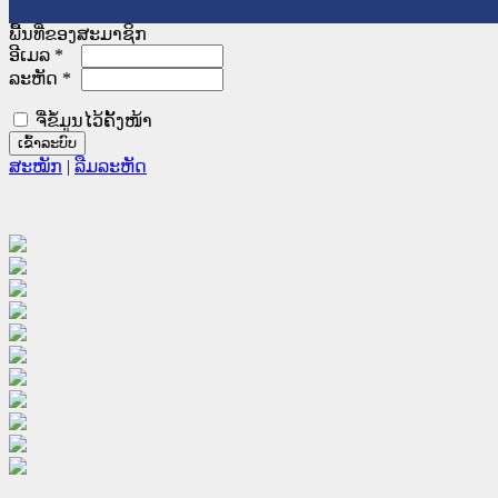
ພື້ນທີ່ຂອງສະມາຊິກ
ອີເມລ
*
ລະຫັດ
*
ຈື່ຂໍ້ມູນໄວ້ຄັ້ງໜ້າ
ສະໝັກ
|
ລືມລະຫັດ