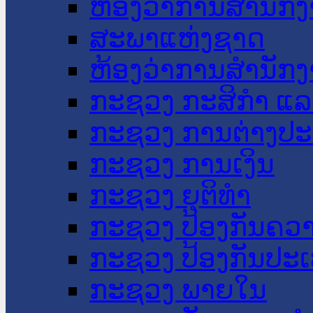
ຫ້ອງວ່າການສໍານັ
ສະພາແຫ່ງຊາດ
ຫ້ອງວ່າການສຳນັກງ
ກະຊວງ ກະສິກຳ ແລະ
ກະຊວງ ການຕ່າງປ
ກະຊວງ ການເງິນ
ກະຊວງ ຍຸຕິທໍາ
ກະຊວງ ປ້ອງກັນຄວ
ກະຊວງ ປ້ອງກັນປະ
ກະຊວງ ພາຍໃນ