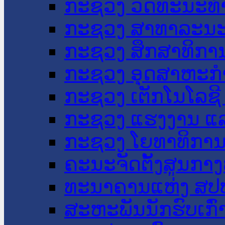
ກະຊວງ ວັດທະນະທຳ
ກະຊວງ ສາທາລະນະ
ກະຊວງ ສຶກສາທິການ
ກະຊວງ ອຸດສາຫະກຳ
ກະຊວງ ເຕັກໂນໂລຊີ
ກະຊວງ ແຮງງານ ແລ
ກະຊວງ ໂຍທາທິການ 
ຄະນະຈັດຕັ້ງສູນກາງ
ທະນາຄານແຫ່ງ ສປ
ສະຫະພັນນັກຮົບເກົ