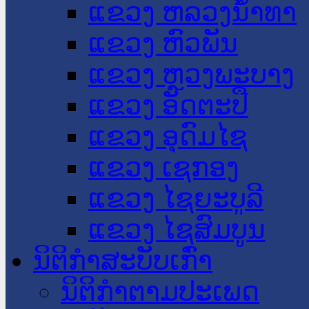
ແຂວງ ຫລວງນໍ້າທາ
ແຂວງ ຫົວພັນ
ແຂວງ ຫຼວງພະບາງ
ແຂວງ ອັດຕະປື
ແຂວງ ອຸດົມໄຊ
ແຂວງ ເຊກອງ
ແຂວງ ໄຊຍະບູລີ
ແຂວງ ໄຊສົມບູນ
ນິຕິກໍາສະບັບເກົ່າ
ນິຕິກຳຕາມປະເພດ