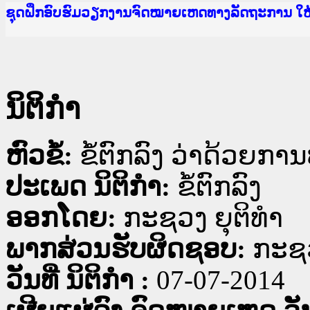
Ministry of Justice Lao PDR
ເຜີຍແຜ່ວັບໄຊຈົດໝາຍເຫດທາງລັດຖະການ ແລະ ແອັບກ
ກະຊວງຍຸຕິທຳ
ຊຸດຝຶກອົບຮົມວຽກງານຈົດໝາຍເຫດທາງລັດຖະການ ໃ
ກອງປະຊຸມທົບທວນຄືນການຈັດຕັ້ງປະຕິບັດວຽກງານຈ
ຝຶກອົບຮົມ ຜູ່ປະສານງານວຽກງານຈົດໝາຍເຫດທາງລັ
ຝຶກອົບຮົມ ຜູ່ປະສານງານວຽກງານຈົດໝາຍເຫດທາງລັດ
ເຜີຍແຜ່ແອັບກົດໝາຍລາວ ແລະ ເວັບໄຊຈົດໝາຍເຫດທ
ເຜີຍແຜ່ແອັບກົດໝາຍລາວ ແລະ ເວັບໄຊຈົດໝາຍເຫດທາ
ຍົກລະດັບວຽກງານຈົດໝາຍເຫດທາງລັດຖະການໃຫ້ຜູ້
ຊຸດຝຶກອົບຮົມວຽກງານຈົດໝາຍເຫດທາງລັດຖະການ ໃ
ນິຕິກໍາ
ຫົວຂໍ້:
ຂໍ້ຕົກລົງ ວ່າດ້ວຍກ
ປະເພດ ນິຕິກໍາ:
ຂໍ້ຕົກລົງ
ອອກໂດຍ:
ກະຊວງ ຍຸຕິທໍາ
ພາກສ່ວນຮັບຜິດຊອບ:
ກະຊວ
ວັນທີ່ ນິຕິກໍາ :
07-07-2014