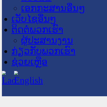
ເອກກະສານອື່ນໆ
ເວັບໄຊອື່ນໆ
ຕິດຕໍ່ພວກເຮົາ
ຜູ້ປະສານງານ
ກ່ຽວກັບພວກເຮົາ
ຊ່ວຍເຫຼືອ