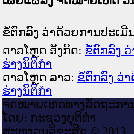
ເຜີຍແຜ່ລົງ ຈົດໝາຍເຫດ ວັນທ
ຂໍ້ຕົກລົງ ວ່າດ້ວຍການປະເມ
ດາວໂຫຼດ ອັງກິດ:
ຂໍ້ຕົກລົງ
ຮ່າງນິຕິກຳ
ດາວໂຫຼດ ລາວ:
ຂໍ້ຕົກລົງ 
ຮ່າງນິຕິກຳ
ຈົດ​ໝາຍ​ເຫດ​ທາງ​ລັດ​ຖະ​ກາ
ໂດຍ: ກະ​ຊວງຍຸ​ຕິ​ທຳ
ສະ​ຫງວນ​ລິ​ຂະ​ສິດ © 2013