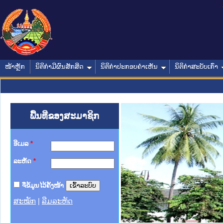
ໜ້າຫຼັກ
ນິຕິກໍາມີຜົນສັກສິດ
ນິຕິກໍາປະກອບຄໍາເຫັນ
ນິຕິກໍາສະບັບເກົ່າ
ພື້ນທີ່ຂອງສະມາຊິກ
ອີເມລ
*
ລະຫັດ
*
ຈື່ຂໍ້ມູນໄວ້ຄັ້ງໜ້າ
ສະໝັກ
|
ລືມລະຫັດ