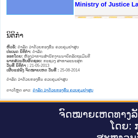
ງລັດຖະການໃຫ້ຜູ້ປະສານງານ
ງປະຕິບັດວຽກງານຈົດໝາຍເຫດ
ານຈົດໝາຍເຫດທາງລັດຖະການ
ານຈົດໝາຍເຫດທາງລັດຖະການ
ະ ເວັບໄຊຈົດໝາຍເຫດທາງ
ະ ເວັບໄຊຈົດໝາຍເຫດທາງ
ເຫດທາງລັດຖະການ ໃຫ້ຜູ້
ເຫດທາງລັດຖະການ ໃຫ້ຜູ້
Ministry of Justice La
ານສັນຕິບານປະຊາຊົນ
ຄານຕຳຫຼວດປະຊາຊົນ
າຊົນ ພາກເໜືອ
ຊາຊົນ ພາກກາງ
າກເໜືອ
າກກາງ
ະການ
າກໃຕ້
ນິຕິກໍາ
ຫົວຂໍ້:
ດຳລັດ ວ່າດ້ວຍກອງທຶນ ຄວບຄຸມຢາສູບ
ປະເພດ ນິຕິກໍາ:
ດໍາລັດ
ອອກໂດຍ:
ຫ້ອງວ່າການສຳນັກງານນາຍົກລັດຖະມົນຕີ
ພາກສ່ວນຮັບຜິດຊອບ:
ກະຊວງ ສາທາລະນະສຸກ
ວັນທີ່ ນິຕິກໍາ :
21-05-2013
ເຜີຍແຜ່ລົງ ຈົດໝາຍເຫດ ວັນທີ່ :
25-08-2014
ດຳລັດ ວ່າດ້ວຍກອງທຶນ ຄວບຄຸມຢາສູບ
ດາວໂຫຼດ ລາວ:
ດຳລັດ ວ່າດ້ວຍກອງທຶນ ຄວບຄຸມຢາສູບ
ຈົດ​ໝາຍ​ເຫດ​ທາງ​ລ
ໂດຍ: ກ
ສະ​ຫງວນ​ລ