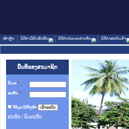
ໜ້າຫຼັກ
ນິຕິກໍາມີຜົນສັກສິດ
ນິຕິກໍາປະກອບຄໍາເຫັນ
ນິຕິກໍາສະບັບເກົ່າ
ພື້ນທີ່ຂອງສະມາຊິກ
ອີເມລ
*
ລະຫັດ
*
ຈື່ຂໍ້ມູນໄວ້ຄັ້ງໜ້າ
ສະໝັກ
|
ລືມລະຫັດ