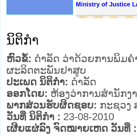
ງລັດຖະການໃຫ້ຜູ້ປະສານງານ
້ງປະຕິບັດວຽກງານຈົດໝາຍເຫດ
ງານຈົດໝາຍເຫດທາງລັດຖະການ
ງານຈົດໝາຍເຫດທາງລັດຖະການ
ລະ ເວັບໄຊຈົດໝາຍເຫດທາງ
ລະ ເວັບໄຊຈົດໝາຍເຫດທາງ
ຍເຫດທາງລັດຖະການ ໃຫ້ຜູ້
ຍເຫດທາງລັດຖະການ ໃຫ້ຜູ້
Ministry of Justice 
ຄານສັນຕິບານປະຊາຊົນ
າຄານຕຳຫຼວດປະຊາຊົນ
ຊາຊົນ ພາກເໜືອ
ຊາຊົນ ພາກກາງ
ພາກເໜືອ
າກກາງ
ຖະການ
າກໃຕ້
ນິຕິກໍາ
ຫົວຂໍ້:
ດຳລັດ ວ່າດ້ວຍການພິມຄຳເ
ຜະລິດຕະພັນຢາສູບ
ປະເພດ ນິຕິກໍາ:
ດໍາລັດ
ອອກໂດຍ:
ຫ້ອງວ່າການສຳນັກງາ
ພາກສ່ວນຮັບຜິດຊອບ:
ກະຊວງ 
ວັນທີ່ ນິຕິກໍາ :
23-08-2010
ເຜີຍແຜ່ລົງ ຈົດໝາຍເຫດ ວັນທີ່ :