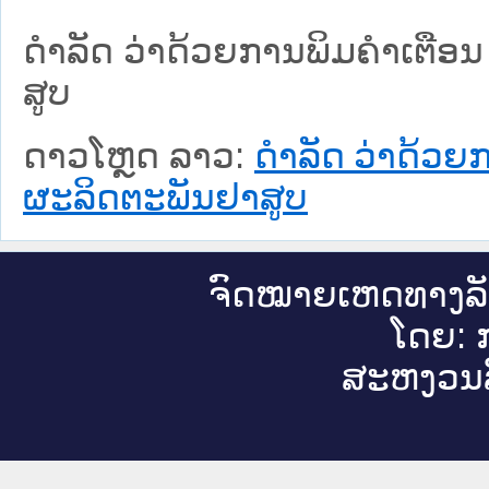
ດຳລັດ ວ່າດ້ວຍການພິມຄຳເຕືອນ 
ສູບ
ດາວໂຫຼດ ລາວ:
ດຳລັດ ວ່າດ້ວຍກ
ຜະລິດຕະພັນຢາສູບ
ຈົດ​ໝາຍ​ເຫດ​ທາງ​ລ
ໂດຍ: ກ
ສະ​ຫງວນ​ລ