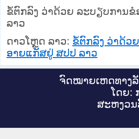
ຂໍ້ຕົກລົງ ວ່າດ້ວຍ ລະບຽບການຂ
ລາວ
ດາວໂຫຼດ ລາວ:
ຂໍ້ຕົກລົງ ວ່າ
ອາຍແກັສຢູ່ ສປປ ລາວ
ຈົດ​ໝາຍ​ເຫດ​ທາງ​ລ
ໂດຍ: ກ
ສະ​ຫງວນ​ລ