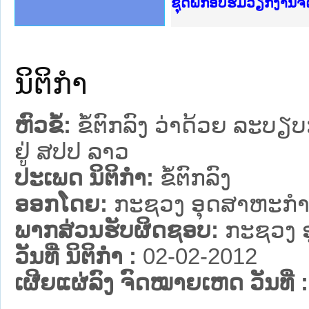
Ministry of Justice 
ເຜີຍແຜ່ວັບໄຊຈົດໝາຍເ
ກະຊວງຍຸຕິທຳ
ຊຸດຝຶກອົບຮົມວຽກງານ
ກອງປະຊຸມທົບທວນຄືນກ
ຝຶກອົບຮົມ ຜູ່ປະສານ
ຝຶກອົບຮົມ ຜູ່ປະສານງ
ເຜີຍແຜ່ແອັບກົດໝາຍລ
ເຜີຍແຜ່ແອັບກົດໝາຍລາ
ຍົກລະດັບວຽກງານຈົດໝ
ຊຸດຝຶກອົບຮົມວຽກງານ
ນິຕິກໍາ
ຫົວຂໍ້:
ຂໍ້ຕົກລົງ ວ່າດ້ວຍ ລະບ
ຢູ່ ສປປ ລາວ
ປະເພດ ນິຕິກໍາ:
ຂໍ້ຕົກລົງ
ອອກໂດຍ:
ກະຊວງ ອຸດສາຫະກຳ
ພາກສ່ວນຮັບຜິດຊອບ:
ກະຊວງ 
ວັນທີ່ ນິຕິກໍາ :
02-02-2012
ເຜີຍແຜ່ລົງ ຈົດໝາຍເຫດ ວັນທີ່ :