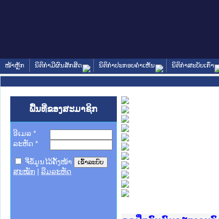
ໜ້າຫຼັກ
ນິຕິກໍາມີຜົນສັກສິດ
ນິຕິກໍາປະກອບຄໍາເຫັນ
ນິຕິກໍາສະບັບເກົ່າ
ພື້ນທີ່ຂອງສະມາຊິກ
ອີເມລ
*
ລະຫັດ
*
ຈື່ຂໍ້ມູນໄວ້ຄັ້ງໜ້າ
ສະໝັກ
|
ລືມລະຫັດ