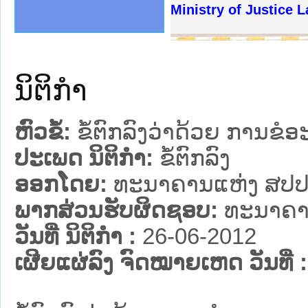
ງລັດຖະການໃຫ້ຜູ້ປະສານງານ
້ງປະຕິບັດວຽກງານຈົດໝາຍເຫດ
ງານຈົດໝາຍເຫດທາງລັດຖະການ
ງານຈົດໝາຍເຫດທາງລັດຖະການ
ລະ ເວັບໄຊຈົດໝາຍເຫດທາງ
ລະ ເວັບໄຊຈົດໝາຍເຫດທາງ
ຍເຫດທາງລັດຖະການ ໃຫ້ຜູ້
ຍເຫດທາງລັດຖະການ ໃຫ້ຜູ້
Ministry of Justice L
ຄານສັນຕິບານປະຊາຊົນ
າຄານຕຳຫຼວດປະຊາຊົນ
ຊາຊົນ ພາກເໜືອ
ຊາຊົນ ພາກກາງ
ພາກເໜືອ
າກກາງ
ຖະການ
າກໃຕ້
ນິຕິກໍາ
ຫົວຂໍ້:
ຂໍ້ຕົກລົງວ່າດ້ວຍ ການຂໍ
ປະເພດ ນິຕິກໍາ:
ຂໍ້ຕົກລົງ
ອອກໂດຍ:
ທະນາຄານແຫ່ງ ສປປ
ພາກສ່ວນຮັບຜິດຊອບ:
ທະນາຄາ
ວັນທີ່ ນິຕິກໍາ :
26-06-2012
ເຜີຍແຜ່ລົງ ຈົດໝາຍເຫດ ວັນທີ່ :