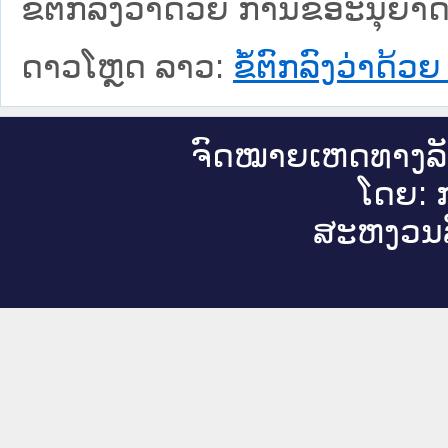
ຂໍ້ຕົກລົງວ່າດ້ວຍ ການຂໍອະນຸຍາ
ດາວໂຫຼດ ລາວ:
ຂໍ້ຕົກລົງວ່າດ້
ຈົດ​ໝາຍ​ເຫດ​ທາງ​ລ
ໂດຍ: ກ
ສະ​ຫງວນ​ລ