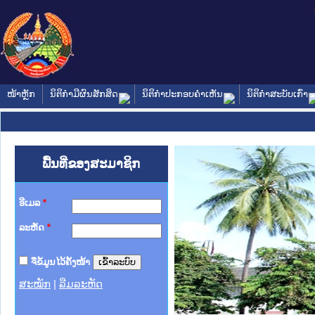
ໜ້າຫຼັກ
ນິຕິກໍາມີຜົນສັກສິດ
ນິຕິກໍາປະກອບຄໍາເຫັນ
ນິຕິກໍາສະບັບເກົ່າ
ພື້ນທີ່ຂອງສະມາຊິກ
ອີເມລ
*
ລະຫັດ
*
ຈື່ຂໍ້ມູນໄວ້ຄັ້ງໜ້າ
ສະໝັກ
|
ລືມລະຫັດ