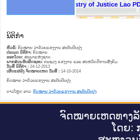
ງລັດຖະການໃຫ້ຜູ້ປະສານງານ
ງປະຕິບັດວຽກງານຈົດໝາຍເຫດ
ານຈົດໝາຍເຫດທາງລັດຖະການ
ານຈົດໝາຍເຫດທາງລັດຖະການ
ະ ເວັບໄຊຈົດໝາຍເຫດທາງ
ະ ເວັບໄຊຈົດໝາຍເຫດທາງ
ເຫດທາງລັດຖະການ ໃຫ້ຜູ້
ເຫດທາງລັດຖະການ ໃຫ້ຜູ້
Ministry of Justice Lao PDR
ານສັນຕິບານປະຊາຊົນ
ຄານຕຳຫຼວດປະຊາຊົນ
າຊົນ ພາກເໜືອ
ຊາຊົນ ພາກກາງ
າກເໜືອ
າກກາງ
ະການ
າກໃຕ້
ນິຕິກໍາ
ຫົວຂໍ້:
ກົດ​ໝາຍ ວ່າ​ດ້ວຍ​ແຮງ​ງານ ສະ​ບັບ​ປັບ​ປຸງ
ປະເພດ ນິຕິກໍາ:
ກົດໝາຍ
ອອກໂດຍ:
ສະພາແຫ່ງຊາດ
ພາກສ່ວນຮັບຜິດຊອບ:
ກະຊວງ ແຮງງານ ແລະ ສະຫວັດດີການສັງຄົມ
ວັນທີ່ ນິຕິກໍາ :
24-12-2013
ເຜີຍແຜ່ລົງ ຈົດໝາຍເຫດ ວັນທີ່ :
14-10-2014
ກົດ​ໝາຍ ວ່າ​ດ້ວຍ​ແຮງ​ງານ ສະ​ບັບ​ປັບ​ປຸງ
ດາວໂຫຼດ ລາວ:
ກົດ​ໝາຍ ວ່າ​ດ້ວຍ​ແຮງ​ງານ ສະ​ບັບ​ປັບ​ປຸງ
ຈົດ​ໝາຍ​ເຫດ​ທາງ​ລ
ໂດຍ: ກ
ສະ​ຫງວນ​ລ