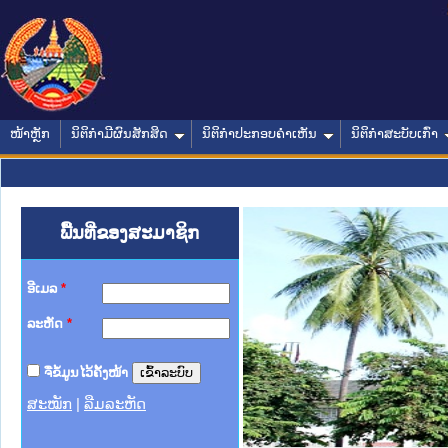
ໜ້າຫຼັກ
ນິຕິກໍາມີຜົນສັກສິດ
ນິຕິກໍາປະກອບຄໍາເຫັນ
ນິຕິກໍາສະບັບເກົ່າ
ພື້ນທີ່ຂອງສະມາຊິກ
ອີເມລ
*
ລະຫັດ
*
ຈື່ຂໍ້ມູນໄວ້ຄັ້ງໜ້າ
ສະໝັກ
|
ລືມລະຫັດ