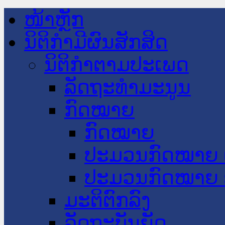
ໜ້າຫຼັກ
ນິຕິກໍາມີຜົນສັກສິດ
ນິຕິກໍາຕາມປະເພດ
ລັດຖະທໍາມະນູນ
ກົດໝາຍ
ກົດໝາຍ
ປະມວນກົດໝາຍ 
ປະມວນກົດໝາຍ 
ມະຕິຕົກລົງ
ລັດຖະບັນຍັດ