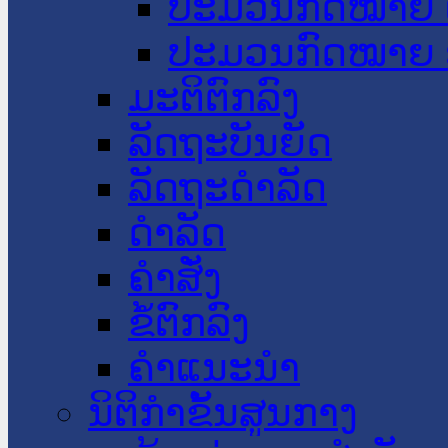
ປະມວນກົດໝາຍ 
ປະມວນກົດໝາຍ 
ມະຕິຕົກລົງ
ລັດຖະບັນຍັດ
ລັດຖະດໍາລັດ
ດໍາລັດ
ຄໍາສັ່ງ
ຂໍ້ຕົກລົງ
ຄໍາແນະນໍາ
ນິຕິກຳຂັ້ນສູນກາງ