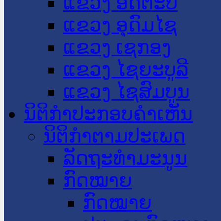
ແຂວງ ອັດຕະປື
ແຂວງ ອຸດົມໄຊ
ແຂວງ ເຊກອງ
ແຂວງ ໄຊຍະບູລີ
ແຂວງ ໄຊສົມບູນ
ນິຕິກໍາປະກອບຄໍາເຫັນ
ນິຕິກໍາຕາມປະເພດ
ລັດຖະທໍາມະນູນ
ກົດໝາຍ
ກົດໝາຍ