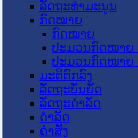
ລັດຖະທໍາມະນູນ
ກົດໝາຍ
ກົດໝາຍ
ປະມວນກົດໝາຍ 
ປະມວນກົດໝາຍ 
ມະຕິຕົກລົງ
ລັດຖະບັນຍັດ
ລັດຖະດໍາລັດ
ດໍາລັດ
ຄໍາສັ່ງ