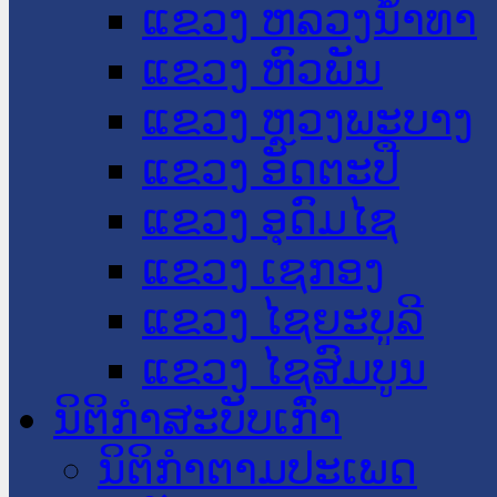
ແຂວງ ຫລວງນໍ້າທາ
ແຂວງ ຫົວພັນ
ແຂວງ ຫຼວງພະບາງ
ແຂວງ ອັດຕະປື
ແຂວງ ອຸດົມໄຊ
ແຂວງ ເຊກອງ
ແຂວງ ໄຊຍະບູລີ
ແຂວງ ໄຊສົມບູນ
ນິຕິກໍາສະບັບເກົ່າ
ນິຕິກຳຕາມປະເພດ