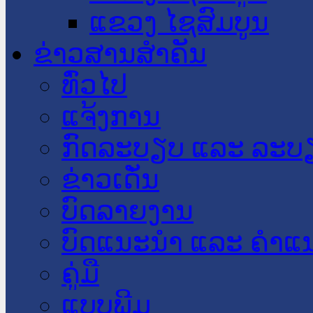
ແຂວງ ໄຊສົມບູນ
ຂ່າວສານສໍາຄັນ
​ທົ່ວ​ໄປ
ແຈ້ງການ
ກົດລະບຽບ ແລະ ລະບ
ຂ່າວເດັ່ນ
ບົດລາຍງານ
ບົດແນະນໍາ ແລະ ຄໍາແ
ຄູ່ມື
ແບບພີມ