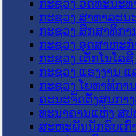
ກະຊວງ ວັດທະນະທຳ
ກະຊວງ ສາທາລະນະ
ກະຊວງ ສຶກສາທິການ
ກະຊວງ ອຸດສາຫະກຳ
ກະຊວງ ເຕັກໂນໂລຊີ
ກະຊວງ ແຮງງານ ແລ
ກະຊວງ ໂຍທາທິການ 
ຄະນະຈັດຕັ້ງສູນກາງ
ທະນາຄານແຫ່ງ ສປ
ສະຫະພັນນັກຮົບເກົ