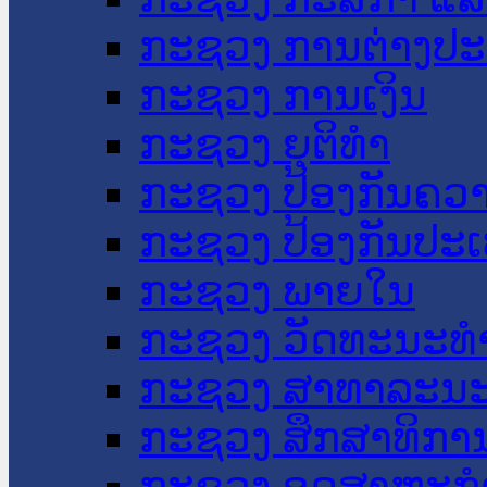
ກະຊວງ ການຕ່າງປ
ກະຊວງ ການເງິນ
ກະຊວງ ຍຸຕິທໍາ
ກະຊວງ ປ້ອງກັນຄວ
ກະຊວງ ປ້ອງກັນປະ
ກະຊວງ ພາຍໃນ
ກະຊວງ ວັດທະນະທຳ
ກະຊວງ ສາທາລະນະ
ກະຊວງ ສຶກສາທິການ
ກະຊວງ ອຸດສາຫະກຳ