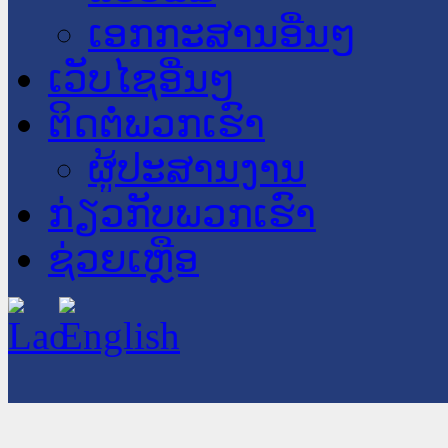
ເອກກະສານອື່ນໆ
ເວັບໄຊອື່ນໆ
ຕິດຕໍ່ພວກເຮົາ
ຜູ້ປະສານງານ
ກ່ຽວກັບພວກເຮົາ
ຊ່ວຍເຫຼືອ