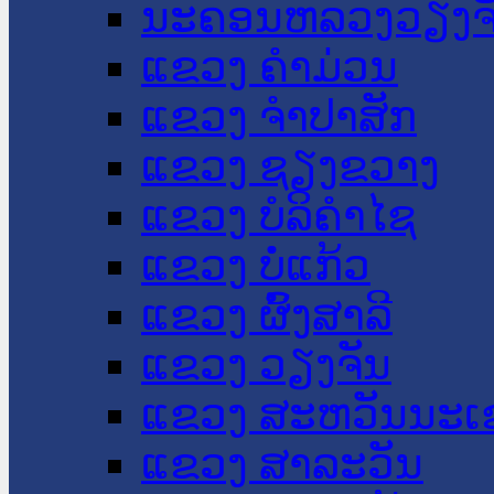
ນະ​ຄອນ​ຫລວງວຽງຈ
ແຂວງ ຄໍາມ່ວນ
ແຂວງ ຈໍາປາສັກ
ແຂວງ ຊຽງຂວາງ
ແຂວງ ບໍລິຄໍາໄຊ
ແຂວງ ບໍ່ແກ້ວ
ແຂວງ ຜົ້ງສາລີ
ແຂວງ ວຽງຈັນ
ແຂວງ ສະຫວັນນະເ
ແຂວງ ສາລະວັນ