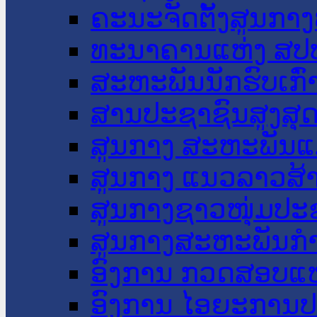
ຄະນະຈັດຕັ້ງສູນກາງ
ທະນາຄານແຫ່ງ ສປ
ສະຫະພັນນັກຮົບເກົ
ສານປະຊາຊົນສູງສຸ
ສູນກາງ ສະຫະພັນແ
ສູນກາງ ແນວລາວສ້
ສູນກາງຊາວໜຸ່ມປະ
ສູນກາງສະຫະພັນກ
ອົງການ ກວດສອບແຫ
ອົງການ ໄອຍະການປ