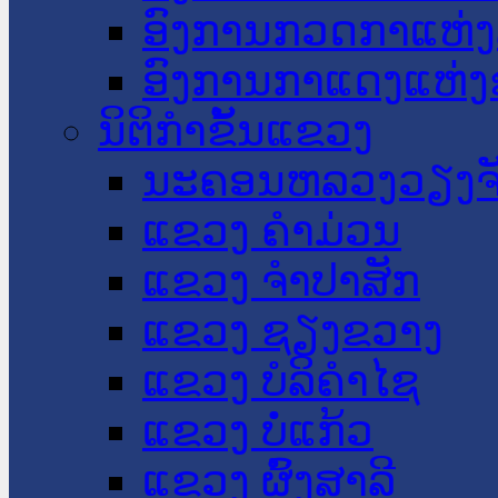
ອົງການກວດກາແຫ່ງ
ອົງການກາແດງແຫ່
ນິຕິກໍາຂັ້ນແຂວງ
ນະ​ຄອນ​ຫລວງວຽງຈ
ແຂວງ ຄໍາມ່ວນ
ແຂວງ ຈໍາປາສັກ
ແຂວງ ຊຽງຂວາງ
ແຂວງ ບໍລິຄໍາໄຊ
ແຂວງ ບໍ່ແກ້ວ
ແຂວງ ຜົ້ງສາລີ