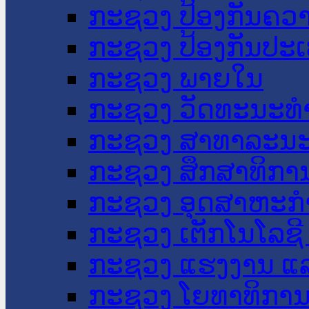
ກະຊວງ ປ້ອງກັນຄວ
ກະຊວງ ປ້ອງກັນປະ
ກະຊວງ ພາຍໃນ
ກະຊວງ ວັດທະນະທຳ
ກະຊວງ ສາທາລະນະ
ກະຊວງ ສຶກສາທິການ
ກະຊວງ ອຸດສາຫະກຳ
ກະຊວງ ເຕັກໂນໂລຊີ
ກະຊວງ ແຮງງານ ແລ
ກະຊວງ ໂຍທາທິການ 