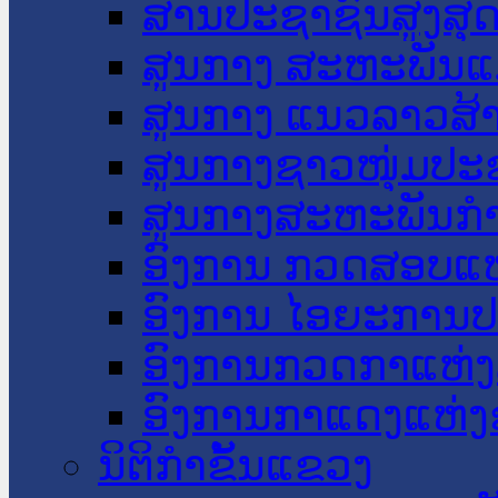
ສານປະຊາຊົນສູງສຸ
ສູນກາງ ສະຫະພັນແ
ສູນກາງ ແນວລາວສ້
ສູນກາງຊາວໜຸ່ມປະ
ສູນກາງສະຫະພັນກ
ອົງການ ກວດສອບແຫ
ອົງການ ໄອຍະການປ
ອົງການກວດກາແຫ່ງ
ອົງການກາແດງແຫ່
ນິຕິກໍາຂັ້ນແຂວງ