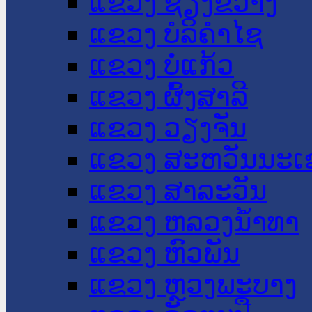
ແຂວງ ຊຽງຂວາງ
ແຂວງ ບໍລິຄໍາໄຊ
ແຂວງ ບໍ່ແກ້ວ
ແຂວງ ຜົ້ງສາລີ
ແຂວງ ວຽງຈັນ
ແຂວງ ສະຫວັນນະເ
ແຂວງ ສາລະວັນ
ແຂວງ ຫລວງນໍ້າທາ
ແຂວງ ຫົວພັນ
ແຂວງ ຫຼວງພະບາງ