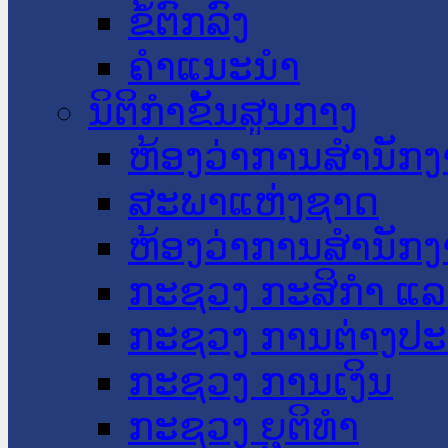
ຂໍ້ຕົກລົງ
ຄໍາແນະນໍາ
ນິຕິກໍາຂັ້ນສູນກາງ
ຫ້ອງວ່າການສໍານັ
ສະພາແຫ່ງຊາດ
ຫ້ອງວ່າການສຳນັກງ
ກະຊວງ ກະສິກຳ ແລະ
ກະຊວງ ການຕ່າງປ
ກະຊວງ ການເງິນ
ກະຊວງ ຍຸຕິທໍາ