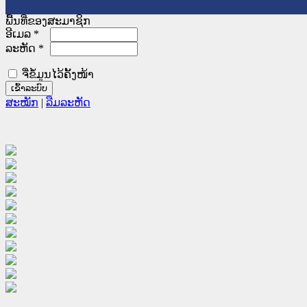
ພື້ນທີ່ຂອງສະມາຊິກ
ອີເມລ
*
ລະຫັດ
*
ຈື່ຂໍ້ມູນໄວ້ຄັ້ງໜ້າ
ສະໝັກ
|
ລືມລະຫັດ