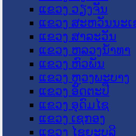
ແຂວງ ວຽງຈັນ
ແຂວງ ສະຫວັນນະເ
ແຂວງ ສາລະວັນ
ແຂວງ ຫລວງນໍ້າທາ
ແຂວງ ຫົວພັນ
ແຂວງ ຫຼວງພະບາງ
ແຂວງ ອັດຕະປື
ແຂວງ ອຸດົມໄຊ
ແຂວງ ເຊກອງ
ແຂວງ ໄຊຍະບູລີ