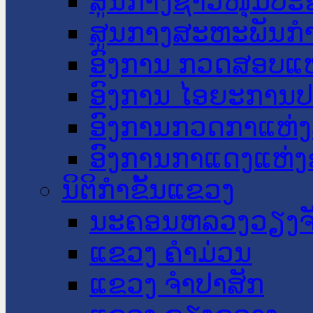
ສູນກາງຊາວໜຸ່ມປະ
ສູນກາງສະຫະພັນກ
ອົງການ ກວດສອບແຫ
ອົງການ ໄອຍະການປ
ອົງການກວດກາແຫ່ງ
ອົງການກາແດງແຫ່
ນິຕິກໍາຂັ້ນແຂວງ
ນະ​ຄອນ​ຫລວງວຽງຈ
ແຂວງ ຄໍາມ່ວນ
ແຂວງ ຈໍາປາສັກ