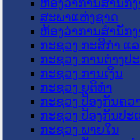
ຫ້ອງວ່າການສໍານັ
ສະພາແຫ່ງຊາດ
ຫ້ອງວ່າການສຳນັກງ
ກະຊວງ ກະສິກຳ ແລະ
ກະຊວງ ການຕ່າງປ
ກະຊວງ ການເງິນ
ກະຊວງ ຍຸຕິທໍາ
ກະຊວງ ປ້ອງກັນຄວ
ກະຊວງ ປ້ອງກັນປະ
ກະຊວງ ພາຍໃນ