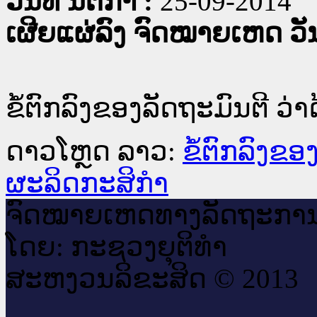
ວັນທີ່ ນິຕິກໍາ :
25-09-2014
ເຜີຍແຜ່ລົງ ຈົດໝາຍເຫດ ວັນທ
ຂໍ້ຕົກລົງຂອງລັດຖະມົນຕີ 
ດາວໂຫຼດ ລາວ:
ຂໍ້ຕົກລົງຂ
ຜະລິດກະສິກໍາ
ຈົດ​ໝາຍ​ເຫດ​ທາງ​ລັດ​ຖະ​ກາ
ໂດຍ: ກະ​ຊວງຍຸ​ຕິ​ທຳ
ສະ​ຫງວນ​ລິ​ຂະ​ສິດ © 2013