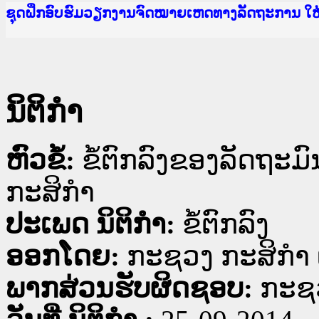
Ministry of Justice Lao PDR
ເຜີຍແຜ່ວັບໄຊຈົດໝາຍເຫດທາງລັດຖະການ ແລະ ແອັບກ
ກະຊວງຍຸຕິທຳ
ຊຸດຝຶກອົບຮົມວຽກງານຈົດໝາຍເຫດທາງລັດຖະການ ໃ
ກອງປະຊຸມທົບທວນຄືນການຈັດຕັ້ງປະຕິບັດວຽກງານຈ
ຝຶກອົບຮົມ ຜູ່ປະສານງານວຽກງານຈົດໝາຍເຫດທາງລັ
ຝຶກອົບຮົມ ຜູ່ປະສານງານວຽກງານຈົດໝາຍເຫດທາງລັດ
ເຜີຍແຜ່ແອັບກົດໝາຍລາວ ແລະ ເວັບໄຊຈົດໝາຍເຫດທ
ເຜີຍແຜ່ແອັບກົດໝາຍລາວ ແລະ ເວັບໄຊຈົດໝາຍເຫດທາ
ຍົກລະດັບວຽກງານຈົດໝາຍເຫດທາງລັດຖະການໃຫ້ຜູ້
ຊຸດຝຶກອົບຮົມວຽກງານຈົດໝາຍເຫດທາງລັດຖະການ ໃ
ນິຕິກໍາ
ຫົວຂໍ້:
ຂໍ້ຕົກລົງຂອງລັດຖະ
ກະສິກໍາ
ປະເພດ ນິຕິກໍາ:
ຂໍ້ຕົກລົງ
ອອກໂດຍ:
ກະຊວງ ກະສິກຳ 
ພາກສ່ວນຮັບຜິດຊອບ:
ກະຊວ