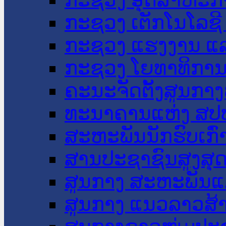
ກະຊວງ ເຕັກໂນໂລຊີ
ກະຊວງ ແຮງງານ ແລ
ກະຊວງ ໂຍທາທິການ 
ຄະນະຈັດຕັ້ງສູນກາງ
ທະນາຄານແຫ່ງ ສປ
ສະຫະພັນນັກຮົບເກົ
ສານປະຊາຊົນສູງສຸ
ສູນກາງ ສະຫະພັນແ
ສູນກາງ ແນວລາວສ້