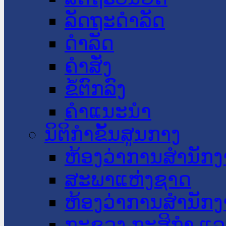
ລັດຖະດໍາລັດ
ດໍາລັດ
ຄໍາສັ່ງ
ຂໍ້ຕົກລົງ
ຄໍາແນະນໍາ
ນິຕິກໍາຂັ້ນສູນກາງ
ຫ້ອງວ່າການສໍານັ
ສະພາແຫ່ງຊາດ
ຫ້ອງວ່າການສຳນັກງ
ກະຊວງ ກະສິກຳ ແລະ