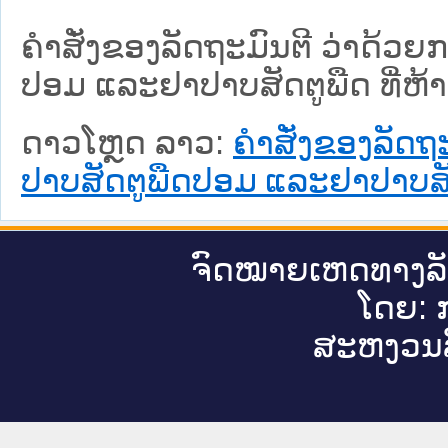
ຄໍາສັ່ງຂອງລັດຖະມົນຕີ ວ່າດ້
ປອມ ແລະຢາປາບສັດຕູພືດ ທີ່ຫ້
ດາວໂຫຼດ ລາວ:
ຄໍາສັ່ງຂອງລັດ
ປາບສັດຕູພືດປອມ ແລະຢາປາບສັດ
ຈົດ​ໝາຍ​ເຫດ​ທາງ​ລ
ໂດຍ: ກ
ສະ​ຫງວນ​ລ