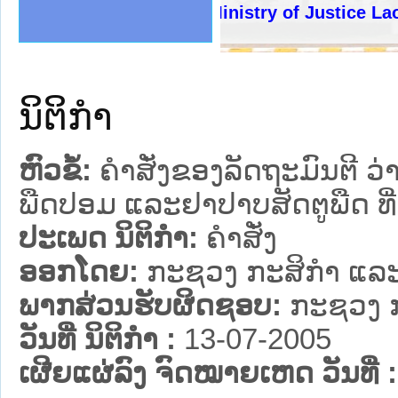
ງລັດຖະການໃຫ້ຜູ້ປະສານງານ
້ງປະຕິບັດວຽກງານຈົດໝາຍເຫດ
ງານຈົດໝາຍເຫດທາງລັດຖະການ
ງານຈົດໝາຍເຫດທາງລັດຖະການ
ລະ ເວັບໄຊຈົດໝາຍເຫດທາງ
ລະ ເວັບໄຊຈົດໝາຍເຫດທາງ
ຍເຫດທາງລັດຖະການ ໃຫ້ຜູ້
ຍເຫດທາງລັດຖະການ ໃຫ້ຜູ້
Ministry of Justice Lao PD
ຄານສັນຕິບານປະຊາຊົນ
າຄານຕຳຫຼວດປະຊາຊົນ
ຊາຊົນ ພາກເໜືອ
ຊາຊົນ ພາກກາງ
ພາກເໜືອ
າກກາງ
ຖະການ
າກໃຕ້
ນິຕິກໍາ
ຫົວຂໍ້:
ຄໍາສັ່ງຂອງລັດຖະມົນຕີ 
ພືດປອມ ແລະຢາປາບສັດຕູພືດ ທີ
ປະເພດ ນິຕິກໍາ:
ຄໍາສັ່ງ
ອອກໂດຍ:
ກະຊວງ ກະສິກຳ ແລະ
ພາກສ່ວນຮັບຜິດຊອບ:
ກະຊວງ ກ
ວັນທີ່ ນິຕິກໍາ :
13-07-2005
ເຜີຍແຜ່ລົງ ຈົດໝາຍເຫດ ວັນທີ່ :