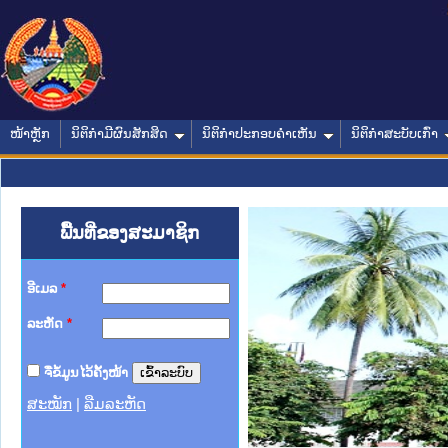
ໜ້າຫຼັກ
ນິຕິກໍາມີຜົນສັກສິດ
ນິຕິກໍາປະກອບຄໍາເຫັນ
ນິຕິກໍາສະບັບເກົ່າ
ພື້ນທີ່ຂອງສະມາຊິກ
ອີເມລ
*
ລະຫັດ
*
ຈື່ຂໍ້ມູນໄວ້ຄັ້ງໜ້າ
ສະໝັກ
|
ລືມລະຫັດ