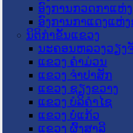
ອົງການກວດກາແຫ່ງ
ອົງການກາແດງແຫ່
ນິຕິກໍາຂັ້ນແຂວງ
ນະ​ຄອນ​ຫລວງວຽງຈ
ແຂວງ ຄໍາມ່ວນ
ແຂວງ ຈໍາປາສັກ
ແຂວງ ຊຽງຂວາງ
ແຂວງ ບໍລິຄໍາໄຊ
ແຂວງ ບໍ່ແກ້ວ
ແຂວງ ຜົ້ງສາລີ