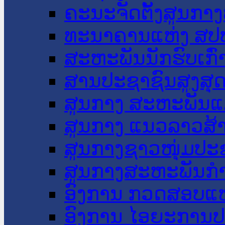
ຄະນະຈັດຕັ້ງສູນກາງ
ທະນາຄານແຫ່ງ ສປ
ສະຫະພັນນັກຮົບເກົ
ສານປະຊາຊົນສູງສຸ
ສູນກາງ ສະຫະພັນແ
ສູນກາງ ແນວລາວສ້
ສູນກາງຊາວໜຸ່ມປະ
ສູນກາງສະຫະພັນກ
ອົງການ ກວດສອບແຫ
ອົງການ ໄອຍະການປ