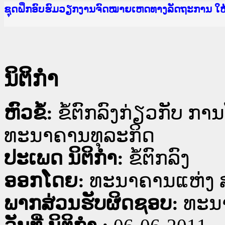
Ministry of Justice Lao PDR
ເຜີຍແຜ່ວັບໄຊຈົດໝາຍເຫດທາງລັດຖະການ ແລະ ແອັບກ
ກະຊວງຍຸຕິທຳ
ຊຸດຝຶກອົບຮົມວຽກງານຈົດໝາຍເຫດທາງລັດຖະການ ໃ
ກອງປະຊຸມທົບທວນຄືນການຈັດຕັ້ງປະຕິບັດວຽກງານຈ
ຝຶກອົບຮົມ ຜູ່ປະສານງານວຽກງານຈົດໝາຍເຫດທາງລັ
ຝຶກອົບຮົມ ຜູ່ປະສານງານວຽກງານຈົດໝາຍເຫດທາງລັດ
ເຜີຍແຜ່ແອັບກົດໝາຍລາວ ແລະ ເວັບໄຊຈົດໝາຍເຫດທ
ເຜີຍແຜ່ແອັບກົດໝາຍລາວ ແລະ ເວັບໄຊຈົດໝາຍເຫດທາ
ຍົກລະດັບວຽກງານຈົດໝາຍເຫດທາງລັດຖະການໃຫ້ຜູ້
ຊຸດຝຶກອົບຮົມວຽກງານຈົດໝາຍເຫດທາງລັດຖະການ ໃ
ນິຕິກໍາ
ຫົວຂໍ້:
ຂໍ້ຕົກລົງກ່ຽວກັບ ກ
ທະນາຄານທຸລະກິດ
ປະເພດ ນິຕິກໍາ:
ຂໍ້ຕົກລົງ
ອອກໂດຍ:
ທະນາຄານແຫ່ງ 
ພາກສ່ວນຮັບຜິດຊອບ:
ທະນ