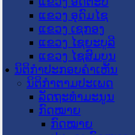
ແຂວງ ອັດຕະປື
ແຂວງ ອຸດົມໄຊ
ແຂວງ ເຊກອງ
ແຂວງ ໄຊຍະບູລີ
ແຂວງ ໄຊສົມບູນ
ນິຕິກໍາປະກອບຄໍາເຫັນ
ນິຕິກໍາຕາມປະເພດ
ລັດຖະທໍາມະນູນ
ກົດໝາຍ
ກົດໝາຍ