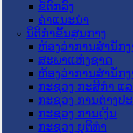
ຂໍ້ຕົກລົງ
ຄໍາແນະນໍາ
ນິຕິກໍາຂັ້ນສູນກາງ
ຫ້ອງວ່າການສໍານັ
ສະພາແຫ່ງຊາດ
ຫ້ອງວ່າການສຳນັກງ
ກະຊວງ ກະສິກຳ ແລະ
ກະຊວງ ການຕ່າງປ
ກະຊວງ ການເງິນ
ກະຊວງ ຍຸຕິທໍາ