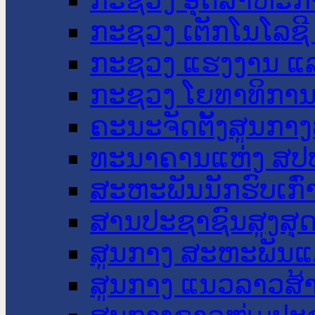
ກະຊວງ ເຕັກໂນໂລຊີ
ກະຊວງ ແຮງງານ ແລ
ກະຊວງ ໂຍທາທິການ 
ຄະນະຈັດຕັ້ງສູນກາງ
ທະນາຄານແຫ່ງ ສປ
ສະຫະພັນນັກຮົບເກົ
ສານປະຊາຊົນສູງສຸ
ສູນກາງ ສະຫະພັນແ
ສູນກາງ ແນວລາວສ້