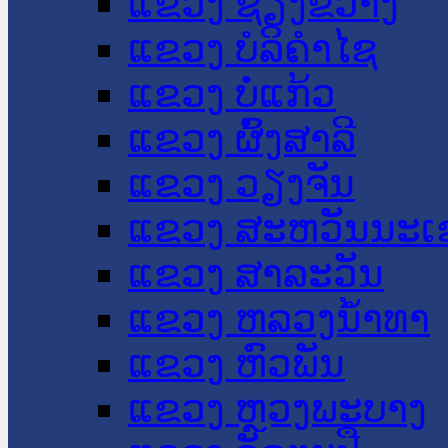
ແຂວງ ຊຽງຂວາງ
ແຂວງ ບໍລິຄໍາໄຊ
ແຂວງ ບໍ່ແກ້ວ
ແຂວງ ຜົ້ງສາລີ
ແຂວງ ວຽງຈັນ
ແຂວງ ສະຫວັນນະເ
ແຂວງ ສາລະວັນ
ແຂວງ ຫລວງນໍ້າທາ
ແຂວງ ຫົວພັນ
ແຂວງ ຫຼວງພະບາງ