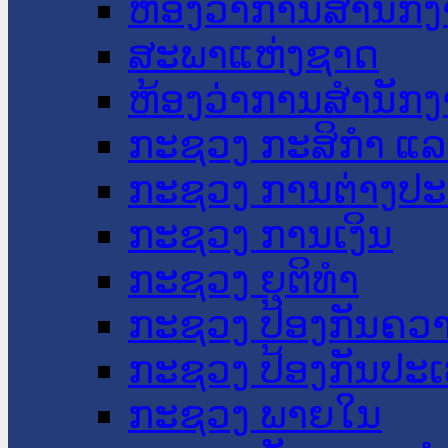
ຫ້ອງວ່າການສໍານັ
ສະພາແຫ່ງຊາດ
ຫ້ອງວ່າການສຳນັກງ
ກະຊວງ ກະສິກຳ ແລະ
ກະຊວງ ການຕ່າງປ
ກະຊວງ ການເງິນ
ກະຊວງ ຍຸຕິທໍາ
ກະຊວງ ປ້ອງກັນຄວ
ກະຊວງ ປ້ອງກັນປະ
ກະຊວງ ພາຍໃນ