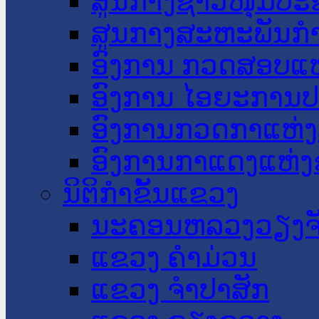
ສູນກາງຊາວໜຸ່ມປະ
ສູນກາງສະຫະພັນກ
ອົງການ ກວດສອບແຫ
ອົງການ ໄອຍະການປ
ອົງການກວດກາແຫ່ງ
ອົງການກາແດງແຫ່
ນິຕິກໍາຂັ້ນແຂວງ
ນະ​ຄອນ​ຫລວງວຽງຈ
ແຂວງ ຄໍາມ່ວນ
ແຂວງ ຈໍາປາສັກ