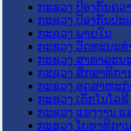
ກະຊວງ ປ້ອງກັນຄວ
ກະຊວງ ປ້ອງກັນປະ
ກະຊວງ ພາຍໃນ
ກະຊວງ ວັດທະນະທຳ
ກະຊວງ ສາທາລະນະ
ກະຊວງ ສຶກສາທິການ
ກະຊວງ ອຸດສາຫະກຳ
ກະຊວງ ເຕັກໂນໂລຊີ
ກະຊວງ ແຮງງານ ແລ
ກະຊວງ ໂຍທາທິການ 