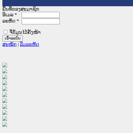
ພື້ນທີ່ຂອງສະມາຊິກ
ອີເມລ
*
ລະຫັດ
*
ຈື່ຂໍ້ມູນໄວ້ຄັ້ງໜ້າ
ສະໝັກ
|
ລືມລະຫັດ