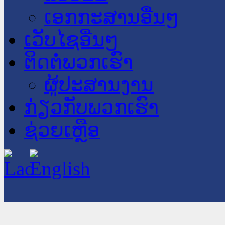
ເອກກະສານອື່ນໆ
ເວັບໄຊອື່ນໆ
ຕິດຕໍ່ພວກເຮົາ
ຜູ້ປະສານງານ
ກ່ຽວກັບພວກເຮົາ
ຊ່ວຍເຫຼືອ