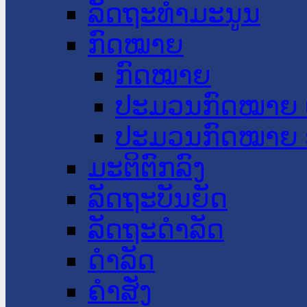
ລັດຖະທໍາມະນູນ
ກົດໝາຍ
ກົດໝາຍ
ປະມວນກົດໝາຍ 
ປະມວນກົດໝາຍ 
ມະຕິຕົກລົງ
ລັດຖະບັນຍັດ
ລັດຖະດໍາລັດ
ດໍາລັດ
ຄໍາສັ່ງ