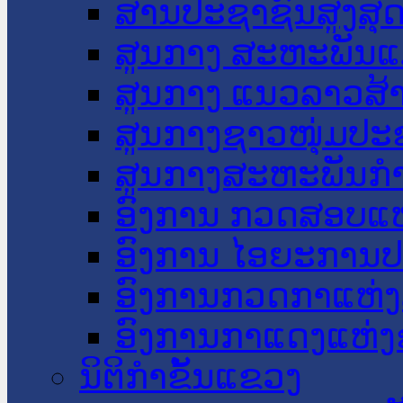
ສານປະຊາຊົນສູງສຸ
ສູນກາງ ສະຫະພັນແ
ສູນກາງ ແນວລາວສ້
ສູນກາງຊາວໜຸ່ມປະ
ສູນກາງສະຫະພັນກ
ອົງການ ກວດສອບແຫ
ອົງການ ໄອຍະການປ
ອົງການກວດກາແຫ່ງ
ອົງການກາແດງແຫ່
ນິຕິກໍາຂັ້ນແຂວງ