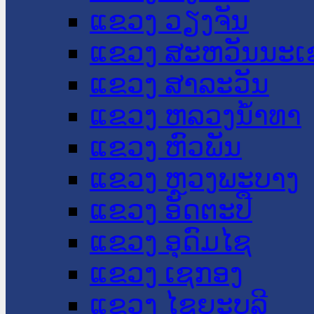
ແຂວງ ວຽງຈັນ
ແຂວງ ສະຫວັນນະເ
ແຂວງ ສາລະວັນ
ແຂວງ ຫລວງນໍ້າທາ
ແຂວງ ຫົວພັນ
ແຂວງ ຫຼວງພະບາງ
ແຂວງ ອັດຕະປື
ແຂວງ ອຸດົມໄຊ
ແຂວງ ເຊກອງ
ແຂວງ ໄຊຍະບູລີ