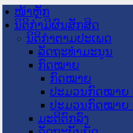
ໜ້າຫຼັກ
ນິຕິກໍາມີຜົນສັກສິດ
ນິຕິກໍາຕາມປະເພດ
ລັດຖະທໍາມະນູນ
ກົດໝາຍ
ກົດໝາຍ
ປະມວນກົດໝາຍ 
ປະມວນກົດໝາຍ 
ມະຕິຕົກລົງ
ລັດຖະບັນຍັດ