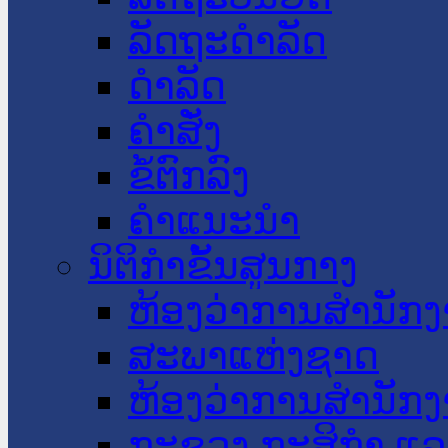
ລັດຖະດໍາລັດ
ດໍາລັດ
ຄໍາສັ່ງ
ຂໍ້ຕົກລົງ
ຄໍາແນະນໍາ
ນິຕິກໍາຂັ້ນສູນກາງ
ຫ້ອງວ່າການສໍານັ
ສະພາແຫ່ງຊາດ
ຫ້ອງວ່າການສຳນັກງ
ກະຊວງ ກະສິກຳ ແລະ