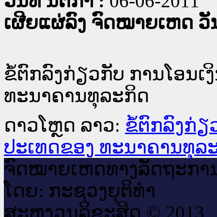
ວັນທີ່ ນິຕິກໍາ :
06-06-2011
ເຜີຍແຜ່ລົງ ຈົດໝາຍເຫດ ວັນທ
ຂໍ້ຕົກລົງກ່ຽວກັບ ການໂອນເ
ທະນາຄານທຸລະກິດ
ດາວໂຫຼດ ລາວ:
ຂໍ້ຕົກລົງກ່
ປະເທດຂອງ ທະນາຄານທຸລະ
ຈົດ​ໝາຍ​ເຫດ​ທາງ​ລັດ​ຖະ​ກາ
ໂດຍ: ກະ​ຊວງຍຸ​ຕິ​ທຳ
ສະ​ຫງວນ​ລິ​ຂະ​ສິດ © 2013