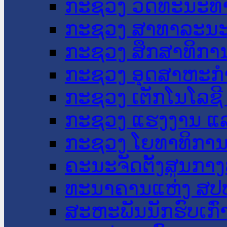
ກະຊວງ ວັດທະນະທຳ
ກະຊວງ ສາທາລະນະ
ກະຊວງ ສຶກສາທິການ
ກະຊວງ ອຸດສາຫະກຳ
ກະຊວງ ເຕັກໂນໂລຊີ
ກະຊວງ ແຮງງານ ແລ
ກະຊວງ ໂຍທາທິການ 
ຄະນະຈັດຕັ້ງສູນກາງ
ທະນາຄານແຫ່ງ ສປ
ສະຫະພັນນັກຮົບເກົ