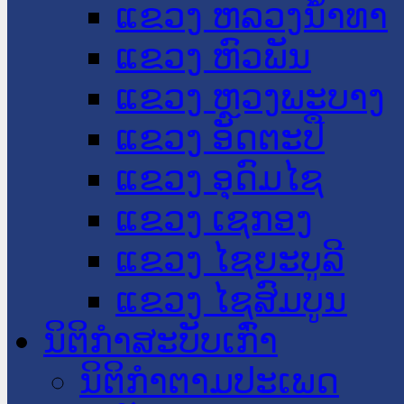
ແຂວງ ຫລວງນໍ້າທາ
ແຂວງ ຫົວພັນ
ແຂວງ ຫຼວງພະບາງ
ແຂວງ ອັດຕະປື
ແຂວງ ອຸດົມໄຊ
ແຂວງ ເຊກອງ
ແຂວງ ໄຊຍະບູລີ
ແຂວງ ໄຊສົມບູນ
ນິຕິກໍາສະບັບເກົ່າ
ນິຕິກຳຕາມປະເພດ