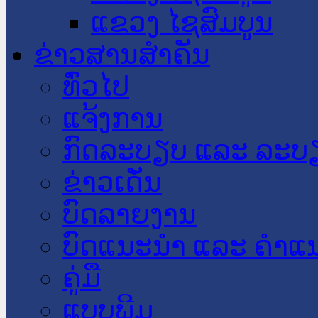
ແຂວງ ໄຊສົມບູນ
ຂ່າວສານສໍາຄັນ
​ທົ່ວ​ໄປ
ແຈ້ງການ
ກົດລະບຽບ ແລະ ລະບ
ຂ່າວເດັ່ນ
ບົດລາຍງານ
ບົດແນະນໍາ ແລະ ຄໍາແ
ຄູ່ມື
ແບບພີມ