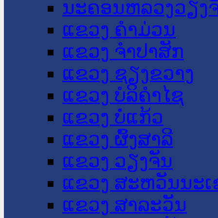
ນະ​ຄອນ​ຫລວງວຽງຈ
ແຂວງ ຄໍາມ່ວນ
ແຂວງ ຈໍາປາສັກ
ແຂວງ ຊຽງຂວາງ
ແຂວງ ບໍລິຄໍາໄຊ
ແຂວງ ບໍ່ແກ້ວ
ແຂວງ ຜົ້ງສາລີ
ແຂວງ ວຽງຈັນ
ແຂວງ ສະຫວັນນະເ
ແຂວງ ສາລະວັນ