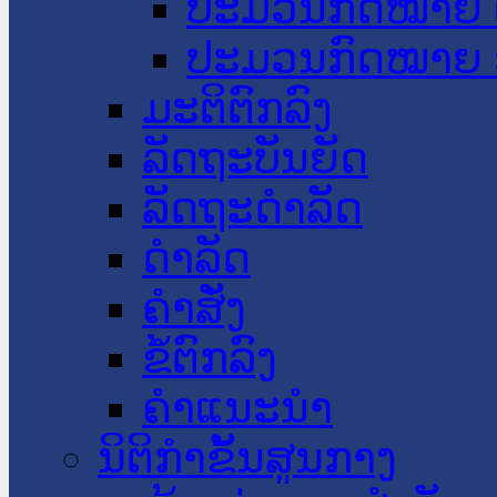
ປະມວນກົດໝາຍ 
ປະມວນກົດໝາຍ 
ມະຕິຕົກລົງ
ລັດຖະບັນຍັດ
ລັດຖະດໍາລັດ
ດໍາລັດ
ຄໍາສັ່ງ
ຂໍ້ຕົກລົງ
ຄໍາແນະນໍາ
ນິຕິກຳຂັ້ນສູນກາງ