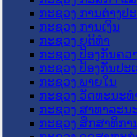
ກະຊວງ ການຕ່າງປ
ກະຊວງ ການເງິນ
ກະຊວງ ຍຸຕິທໍາ
ກະຊວງ ປ້ອງກັນຄວ
ກະຊວງ ປ້ອງກັນປະ
ກະຊວງ ພາຍໃນ
ກະຊວງ ວັດທະນະທຳ
ກະຊວງ ສາທາລະນະ
ກະຊວງ ສຶກສາທິການ
ກະຊວງ ອຸດສາຫະກຳ