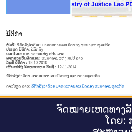
ງລັດຖະການໃຫ້ຜູ້ປະສານງານ
ງປະຕິບັດວຽກງານຈົດໝາຍເຫດ
ານຈົດໝາຍເຫດທາງລັດຖະການ
ານຈົດໝາຍເຫດທາງລັດຖະການ
ະ ເວັບໄຊຈົດໝາຍເຫດທາງ
ະ ເວັບໄຊຈົດໝາຍເຫດທາງ
ເຫດທາງລັດຖະການ ໃຫ້ຜູ້
ເຫດທາງລັດຖະການ ໃຫ້ຜູ້
Ministry of Justice Lao PDR
ານສັນຕິບານປະຊາຊົນ
ຄານຕຳຫຼວດປະຊາຊົນ
າຊົນ ພາກເໜືອ
ຊາຊົນ ພາກກາງ
າກເໜືອ
າກກາງ
ະການ
າກໃຕ້
ນິຕິກໍາ
ຫົວຂໍ້:
ຂໍ້ຕົກລົງວ່າດ້ວຍ ມາດຕະການລະເມີດຂອງ ທະນາຄານທຸລະກິດ
ປະເພດ ນິຕິກໍາ:
ຂໍ້ຕົກລົງ
ອອກໂດຍ:
ທະນາຄານແຫ່ງ ສປປ ລາວ
ພາກສ່ວນຮັບຜິດຊອບ:
ທະນາຄານແຫ່ງ ສປປ ລາວ
ວັນທີ່ ນິຕິກໍາ :
18-10-2010
ເຜີຍແຜ່ລົງ ຈົດໝາຍເຫດ ວັນທີ່ :
12-11-2014
ຂໍ້ຕົກລົງວ່າດ້ວຍ ມາດຕະການລະເມີດຂອງ ທະນາຄານທຸລະກິດ
ດາວໂຫຼດ ລາວ:
ຂໍ້ຕົກລົງວ່າດ້ວຍ ມາດຕະການລະເມີດຂອງ ທະນາຄານທຸລະກິດ
ຈົດ​ໝາຍ​ເຫດ​ທາງ​ລ
ໂດຍ: ກ
ສະ​ຫງວນ​ລ