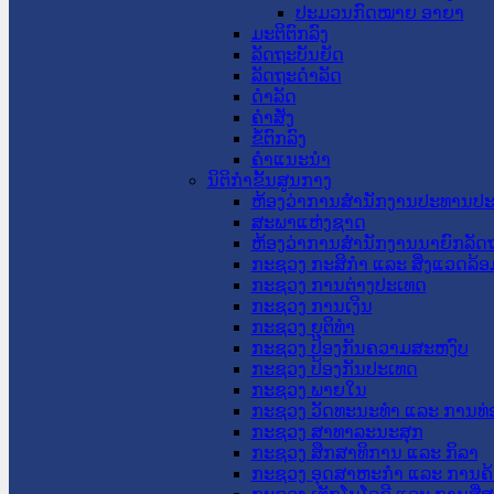
ປະມວນກົດໝາຍ ອາຍາ
ມະຕິຕົກລົງ
ລັດຖະບັນຍັດ
ລັດຖະດໍາລັດ
ດໍາລັດ
ຄໍາສັ່ງ
ຂໍ້ຕົກລົງ
ຄໍາແນະນໍາ
ນິຕິກຳຂັ້ນສູນກາງ
ຫ້ອງວ່າການສໍານັກງານປະທານປ
ສະພາແຫ່ງຊາດ
ຫ້ອງວ່າການສຳນັກງານນາຍົກລັດຖ
ກະຊວງ ກະສິກຳ ແລະ ສິ່ງແວດລ້ອ
ກະຊວງ ການຕ່າງປະເທດ
ກະຊວງ ການເງິນ
ກະຊວງ ຍຸຕິທໍາ
ກະຊວງ ປ້ອງກັນຄວາມສະຫງົບ
ກະຊວງ ປ້ອງກັນປະເທດ
ກະຊວງ ພາຍໃນ
ກະຊວງ ວັດທະນະທຳ ແລະ ການທ່
ກະຊວງ ສາທາລະນະສຸກ
ກະຊວງ ສຶກສາທິການ ແລະ ກິລາ
ກະຊວງ ອຸດສາຫະກຳ ແລະ ການຄ້