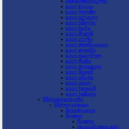
ນະ​ຄອນ​ຫລວງວຽງຈັນ
ແຂວງ ຄໍາມ່ວນ
ແຂວງ ຈໍາປາສັກ
ແຂວງ ຊຽງຂວາງ
ແຂວງ ບໍລິຄໍາໄຊ
ແຂວງ ບໍ່ແກ້ວ
ແຂວງ ຜົ້ງສາລີ
ແຂວງ ວຽງຈັນ
ແຂວງ ສະຫວັນນະເຂດ
ແຂວງ ສາລະວັນ
ແຂວງ ຫລວງນໍ້າທາ
ແຂວງ ຫົວພັນ
ແຂວງ ຫຼວງພະບາງ
ແຂວງ ອັດຕະປື
ແຂວງ ອຸດົມໄຊ
ແຂວງ ເຊກອງ
ແຂວງ ໄຊຍະບູລີ
ແຂວງ ໄຊສົມບູນ
ນິຕິກໍາປະກອບຄໍາເຫັນ
ນິຕິກໍາຕາມປະເພດ
ລັດຖະທໍາມະນູນ
ກົດໝາຍ
ກົດໝາຍ
ປະມວນກົດໝາຍ ແພ່ງ