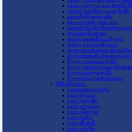
ກະຊວງ ເຕັກໂນໂລຊີ ແລະ ການສື່
ກະຊວງ ແຮງງານ ແລະ ສະຫວັດດີ
ກະຊວງ ໂຍທາທິການ ແລະ ຂົນສົ່ງ
ຄະນະຈັດຕັ້ງສູນກາງພັກ
ທະນາຄານແຫ່ງ ສປປ ລາວ
ສະຫະພັນນັກຮົບເກົ່າແຫ່ງຊາດລາ
ສານປະຊາຊົນສູງສຸດ
ສູນກາງ ສະຫະພັນແມ່ຍິງລາວ
ສູນກາງ ແນວລາວສ້າງຊາດ
ສູນກາງຊາວໜຸ່ມປະຊາຊົນປະຕິວັ
ສູນກາງສະຫະພັນກຳມະບານລາວ
ອົງການ ກວດສອບແຫ່ງລັດ
ອົງການ ໄອຍະການປະຊາຊົນສູງສຸ
ອົງການກວດກາແຫ່ງລັດ
ອົງການກາແດງແຫ່ງຊາດລາວ
ນິຕິກໍາຂັ້ນແຂວງ
ນະ​ຄອນ​ຫລວງວຽງຈັນ
ແຂວງ ຄໍາມ່ວນ
ແຂວງ ຈໍາປາສັກ
ແຂວງ ຊຽງຂວາງ
ແຂວງ ບໍລິຄໍາໄຊ
ແຂວງ ບໍ່ແກ້ວ
ແຂວງ ຜົ້ງສາລີ
ແຂວງ ວຽງຈັນ