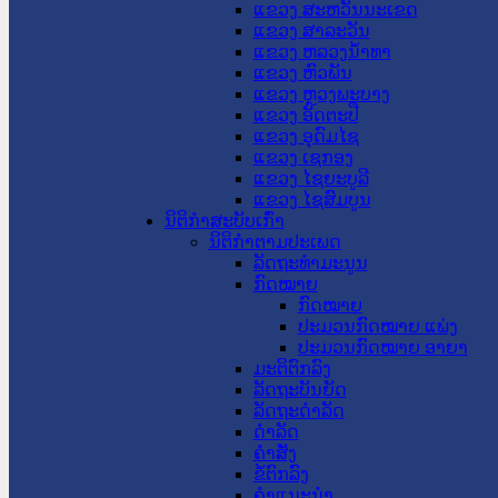
ແຂວງ ສະຫວັນນະເຂດ
ແຂວງ ສາລະວັນ
ແຂວງ ຫລວງນໍ້າທາ
ແຂວງ ຫົວພັນ
ແຂວງ ຫຼວງພະບາງ
ແຂວງ ອັດຕະປື
ແຂວງ ອຸດົມໄຊ
ແຂວງ ເຊກອງ
ແຂວງ ໄຊຍະບູລີ
ແຂວງ ໄຊສົມບູນ
ນິຕິກໍາສະບັບເກົ່າ
ນິຕິກຳຕາມປະເພດ
ລັດຖະທໍາມະນູນ
ກົດໝາຍ
ກົດໝາຍ
ປະມວນກົດໝາຍ ແພ່ງ
ປະມວນກົດໝາຍ ອາຍາ
ມະຕິຕົກລົງ
ລັດຖະບັນຍັດ
ລັດຖະດໍາລັດ
ດໍາລັດ
ຄໍາສັ່ງ
ຂໍ້ຕົກລົງ
ຄໍາແນະນໍາ