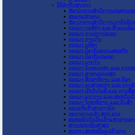
ນິຕິກໍາຂັ້ນສູນກາງ
ຫ້ອງວ່າການສໍານັກງານປະທານປ
ສະພາແຫ່ງຊາດ
ຫ້ອງວ່າການສຳນັກງານນາຍົກລັດຖ
ກະຊວງ ກະສິກຳ ແລະ ສິ່ງແວດລ້ອ
ກະຊວງ ການຕ່າງປະເທດ
ກະຊວງ ການເງິນ
ກະຊວງ ຍຸຕິທໍາ
ກະຊວງ ປ້ອງກັນຄວາມສະຫງົບ
ກະຊວງ ປ້ອງກັນປະເທດ
ກະຊວງ ພາຍໃນ
ກະຊວງ ວັດທະນະທຳ ແລະ ການທ່
ກະຊວງ ສາທາລະນະສຸກ
ກະຊວງ ສຶກສາທິການ ແລະ ກິລາ
ກະຊວງ ອຸດສາຫະກຳ ແລະ ການຄ້
ກະຊວງ ເຕັກໂນໂລຊີ ແລະ ການສື່
ກະຊວງ ແຮງງານ ແລະ ສະຫວັດດີ
ກະຊວງ ໂຍທາທິການ ແລະ ຂົນສົ່ງ
ຄະນະຈັດຕັ້ງສູນກາງພັກ
ທະນາຄານແຫ່ງ ສປປ ລາວ
ສະຫະພັນນັກຮົບເກົ່າແຫ່ງຊາດລາ
ສານປະຊາຊົນສູງສຸດ
ສູນກາງ ສະຫະພັນແມ່ຍິງລາວ