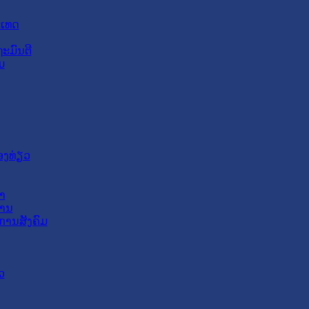
ະເທດ
ະມົນຕີ
ມ
ອງທ່ຽວ
າ
ສານ
ການສັງຄົມ
ວ