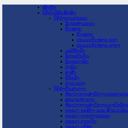
ໜ້າຫຼັກ
ນິຕິກໍາມີຜົນສັກສິດ
ນິຕິກໍາຕາມປະເພດ
ລັດຖະທໍາມະນູນ
ກົດໝາຍ
ກົດໝາຍ
ປະມວນກົດໝາຍ ແພ່ງ
ປະມວນກົດໝາຍ ອາຍາ
ມະຕິຕົກລົງ
ລັດຖະບັນຍັດ
ລັດຖະດໍາລັດ
ດໍາລັດ
ຄໍາສັ່ງ
ຂໍ້ຕົກລົງ
ຄໍາແນະນໍາ
ນິຕິກໍາຂັ້ນສູນກາງ
ຫ້ອງວ່າການສໍານັກງານປະທານປ
ສະພາແຫ່ງຊາດ
ຫ້ອງວ່າການສຳນັກງານນາຍົກລັດຖ
ກະຊວງ ກະສິກຳ ແລະ ສິ່ງແວດລ້ອ
ກະຊວງ ການຕ່າງປະເທດ
ກະຊວງ ການເງິນ
ກະຊວງ ຍຸຕິທໍາ