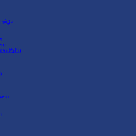
ອງທ່ຽວ
າ
ສານ
ການສັງຄົມ
ວ
ດລາວ
ດ