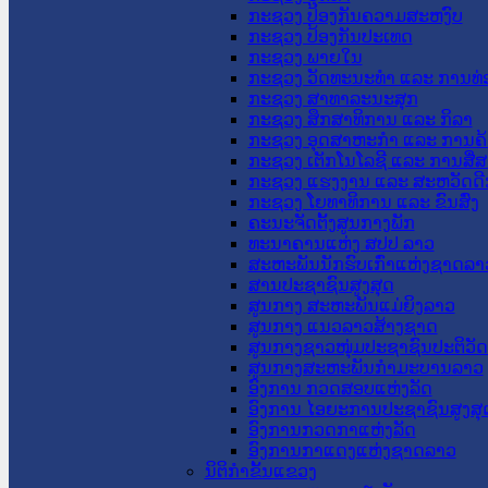
ກະຊວງ ປ້ອງກັນຄວາມສະຫງົບ
ກະຊວງ ປ້ອງກັນປະເທດ
ກະຊວງ ພາຍໃນ
ກະຊວງ ວັດທະນະທຳ ແລະ ການທ່
ກະຊວງ ສາທາລະນະສຸກ
ກະຊວງ ສຶກສາທິການ ແລະ ກິລາ
ກະຊວງ ອຸດສາຫະກຳ ແລະ ການຄ້
ກະຊວງ ເຕັກໂນໂລຊີ ແລະ ການສື່
ກະຊວງ ແຮງງານ ແລະ ສະຫວັດດີ
ກະຊວງ ໂຍທາທິການ ແລະ ຂົນສົ່ງ
ຄະນະຈັດຕັ້ງສູນກາງພັກ
ທະນາຄານແຫ່ງ ສປປ ລາວ
ສະຫະພັນນັກຮົບເກົ່າແຫ່ງຊາດລາ
ສານປະຊາຊົນສູງສຸດ
ສູນກາງ ສະຫະພັນແມ່ຍິງລາວ
ສູນກາງ ແນວລາວສ້າງຊາດ
ສູນກາງຊາວໜຸ່ມປະຊາຊົນປະຕິວັ
ສູນກາງສະຫະພັນກຳມະບານລາວ
ອົງການ ກວດສອບແຫ່ງລັດ
ອົງການ ໄອຍະການປະຊາຊົນສູງສຸ
ອົງການກວດກາແຫ່ງລັດ
ອົງການກາແດງແຫ່ງຊາດລາວ
ນິຕິກໍາຂັ້ນແຂວງ