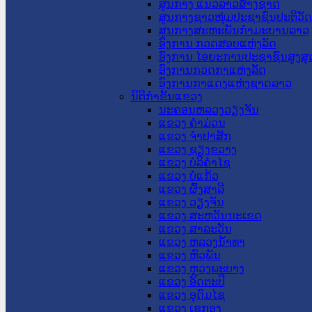
ສູນກາງ ແນວລາວສ້າງຊາດ
ສູນກາງຊາວໜຸ່ມປະຊາຊົນປະຕິວັ
ສູນກາງສະຫະພັນກຳມະບານລາວ
ອົງການ ກວດສອບແຫ່ງລັດ
ອົງການ ໄອຍະການປະຊາຊົນສູງສຸ
ອົງການກວດກາແຫ່ງລັດ
ອົງການກາແດງແຫ່ງຊາດລາວ
ນິຕິກໍາຂັ້ນແຂວງ
ນະ​ຄອນ​ຫລວງວຽງຈັນ
ແຂວງ ຄໍາມ່ວນ
ແຂວງ ຈໍາປາສັກ
ແຂວງ ຊຽງຂວາງ
ແຂວງ ບໍລິຄໍາໄຊ
ແຂວງ ບໍ່ແກ້ວ
ແຂວງ ຜົ້ງສາລີ
ແຂວງ ວຽງຈັນ
ແຂວງ ສະຫວັນນະເຂດ
ແຂວງ ສາລະວັນ
ແຂວງ ຫລວງນໍ້າທາ
ແຂວງ ຫົວພັນ
ແຂວງ ຫຼວງພະບາງ
ແຂວງ ອັດຕະປື
ແຂວງ ອຸດົມໄຊ
ແຂວງ ເຊກອງ