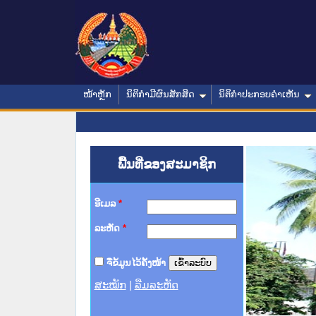
ໜ້າຫຼັກ
ນິຕິກໍາມີຜົນສັກສິດ
ນິຕິກໍາປະກອບຄໍາເຫັນ
ພື້ນທີ່ຂອງສະມາຊິກ
ອີເມລ
*
ລະຫັດ
*
ຈື່ຂໍ້ມູນໄວ້ຄັ້ງໜ້າ
ສະໝັກ
|
ລືມລະຫັດ