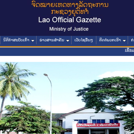
ນິຕິກໍາສະບັບເກົ່າ
ຂ່າວສານສໍາຄັນ
ເວັບໄຊອື່ນໆ
ຕິດຕໍ່ພວກເຮົາ
ກ
ເຊື່