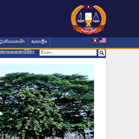
່ຽວກັບພວກເຮົາ
ຊ່ວຍເຫຼືອ
ອມຕໍ່ການຊອກຫານິຕິກຳ