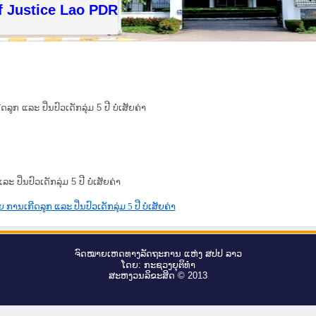
f Justice Lao PDR
 ແລະ ປິ່ນປົວເດັກລຸ່ມ 5 ປີ ບໍ່ເສັຍຄ່າ
ິ່ນປົວເດັກລຸ່ມ 5 ປີ ບໍ່ເສັຍຄ່າ
ນເກີດລູກ ແລະ ປິ່ນປົວເດັກລຸ່ມ 5 ປີ ບໍ່ເສັຍຄ່າ
ຈົດ​ໝາຍ​ເຫດ​ທາງ​ລັດ​ຖະ​ການ ແຫ່ງ ສ​ປ​ປ ລາວ
ໂດຍ: ກະ​ຊວງຍຸ​ຕິ​ທຳ
ສະ​ຫງວນ​ລິ​ຂະ​ສິດ © 2013