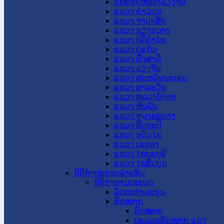
ນະ​ຄອນ​ຫລວງວຽງຈັນ
ແຂວງ ຄໍາມ່ວນ
ແຂວງ ຈໍາປາສັກ
ແຂວງ ຊຽງຂວາງ
ແຂວງ ບໍລິຄໍາໄຊ
ແຂວງ ບໍ່ແກ້ວ
ແຂວງ ຜົ້ງສາລີ
ແຂວງ ວຽງຈັນ
ແຂວງ ສະຫວັນນະເຂດ
ແຂວງ ສາລະວັນ
ແຂວງ ຫລວງນໍ້າທາ
ແຂວງ ຫົວພັນ
ແຂວງ ຫຼວງພະບາງ
ແຂວງ ອັດຕະປື
ແຂວງ ອຸດົມໄຊ
ແຂວງ ເຊກອງ
ແຂວງ ໄຊຍະບູລີ
ແຂວງ ໄຊສົມບູນ
ນິຕິກໍາປະກອບຄໍາເຫັນ
ນິຕິກໍາຕາມປະເພດ
ລັດຖະທໍາມະນູນ
ກົດໝາຍ
ກົດໝາຍ
ປະມວນກົດໝາຍ ແພ່ງ