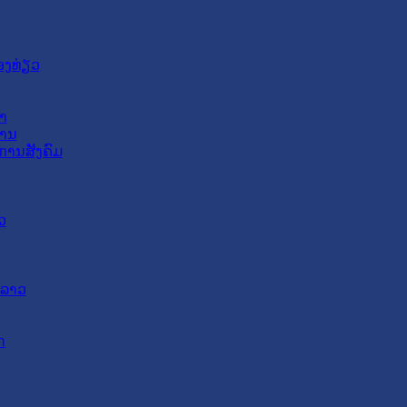
ອງທ່ຽວ
າ
ສານ
ການສັງຄົມ
ວ
ດລາວ
ດ