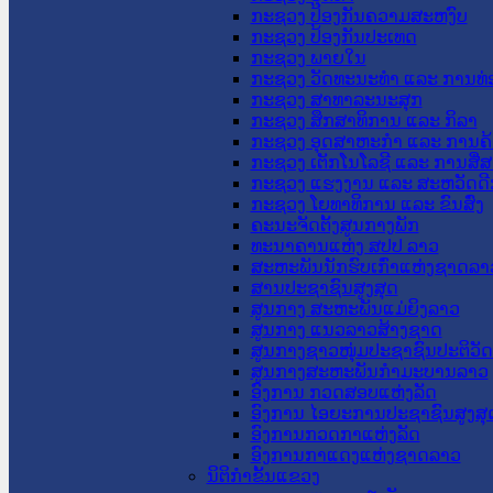
ກະຊວງ ປ້ອງກັນຄວາມສະຫງົບ
ກະຊວງ ປ້ອງກັນປະເທດ
ກະຊວງ ພາຍໃນ
ກະຊວງ ວັດທະນະທຳ ແລະ ການທ່
ກະຊວງ ສາທາລະນະສຸກ
ກະຊວງ ສຶກສາທິການ ແລະ ກິລາ
ກະຊວງ ອຸດສາຫະກຳ ແລະ ການຄ້
ກະຊວງ ເຕັກໂນໂລຊີ ແລະ ການສື່
ກະຊວງ ແຮງງານ ແລະ ສະຫວັດດີ
ກະຊວງ ໂຍທາທິການ ແລະ ຂົນສົ່ງ
ຄະນະຈັດຕັ້ງສູນກາງພັກ
ທະນາຄານແຫ່ງ ສປປ ລາວ
ສະຫະພັນນັກຮົບເກົ່າແຫ່ງຊາດລາ
ສານປະຊາຊົນສູງສຸດ
ສູນກາງ ສະຫະພັນແມ່ຍິງລາວ
ສູນກາງ ແນວລາວສ້າງຊາດ
ສູນກາງຊາວໜຸ່ມປະຊາຊົນປະຕິວັ
ສູນກາງສະຫະພັນກຳມະບານລາວ
ອົງການ ກວດສອບແຫ່ງລັດ
ອົງການ ໄອຍະການປະຊາຊົນສູງສຸ
ອົງການກວດກາແຫ່ງລັດ
ອົງການກາແດງແຫ່ງຊາດລາວ
ນິຕິກໍາຂັ້ນແຂວງ