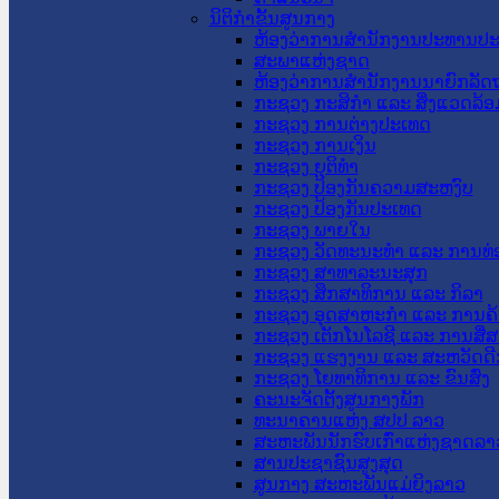
ນິຕິກໍາຂັ້ນສູນກາງ
ຫ້ອງວ່າການສໍານັກງານປະທານປ
ສະພາແຫ່ງຊາດ
ຫ້ອງວ່າການສຳນັກງານນາຍົກລັດຖ
ກະຊວງ ກະສິກຳ ແລະ ສິ່ງແວດລ້ອ
ກະຊວງ ການຕ່າງປະເທດ
ກະຊວງ ການເງິນ
ກະຊວງ ຍຸຕິທໍາ
ກະຊວງ ປ້ອງກັນຄວາມສະຫງົບ
ກະຊວງ ປ້ອງກັນປະເທດ
ກະຊວງ ພາຍໃນ
ກະຊວງ ວັດທະນະທຳ ແລະ ການທ່
ກະຊວງ ສາທາລະນະສຸກ
ກະຊວງ ສຶກສາທິການ ແລະ ກິລາ
ກະຊວງ ອຸດສາຫະກຳ ແລະ ການຄ້
ກະຊວງ ເຕັກໂນໂລຊີ ແລະ ການສື່
ກະຊວງ ແຮງງານ ແລະ ສະຫວັດດີ
ກະຊວງ ໂຍທາທິການ ແລະ ຂົນສົ່ງ
ຄະນະຈັດຕັ້ງສູນກາງພັກ
ທະນາຄານແຫ່ງ ສປປ ລາວ
ສະຫະພັນນັກຮົບເກົ່າແຫ່ງຊາດລາ
ສານປະຊາຊົນສູງສຸດ
ສູນກາງ ສະຫະພັນແມ່ຍິງລາວ