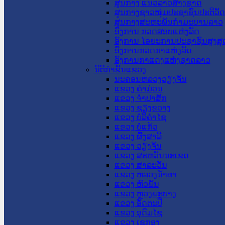
ສູນກາງ ແນວລາວສ້າງຊາດ
ສູນກາງຊາວໜຸ່ມປະຊາຊົນປະຕິວັ
ສູນກາງສະຫະພັນກຳມະບານລາວ
ອົງການ ກວດສອບແຫ່ງລັດ
ອົງການ ໄອຍະການປະຊາຊົນສູງສຸ
ອົງການກວດກາແຫ່ງລັດ
ອົງການກາແດງແຫ່ງຊາດລາວ
ນິຕິກໍາຂັ້ນແຂວງ
ນະ​ຄອນ​ຫລວງວຽງຈັນ
ແຂວງ ຄໍາມ່ວນ
ແຂວງ ຈໍາປາສັກ
ແຂວງ ຊຽງຂວາງ
ແຂວງ ບໍລິຄໍາໄຊ
ແຂວງ ບໍ່ແກ້ວ
ແຂວງ ຜົ້ງສາລີ
ແຂວງ ວຽງຈັນ
ແຂວງ ສະຫວັນນະເຂດ
ແຂວງ ສາລະວັນ
ແຂວງ ຫລວງນໍ້າທາ
ແຂວງ ຫົວພັນ
ແຂວງ ຫຼວງພະບາງ
ແຂວງ ອັດຕະປື
ແຂວງ ອຸດົມໄຊ
ແຂວງ ເຊກອງ