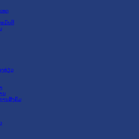
ະເທດ
ະມົນຕີ
ມ
ອງທ່ຽວ
າ
ສານ
ການສັງຄົມ
ວ