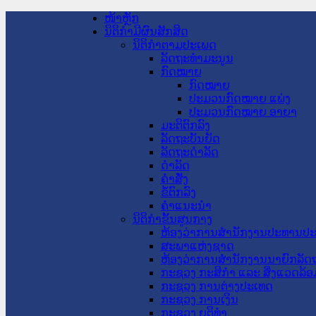
ໜ້າຫຼັກ
ນິຕິກໍາມີຜົນສັກສິດ
ນິຕິກໍາຕາມປະເພດ
ລັດຖະທໍາມະນູນ
ກົດໝາຍ
ກົດໝາຍ
ປະມວນກົດໝາຍ ແພ່ງ
ປະມວນກົດໝາຍ ອາຍາ
ມະຕິຕົກລົງ
ລັດຖະບັນຍັດ
ລັດຖະດໍາລັດ
ດໍາລັດ
ຄໍາສັ່ງ
ຂໍ້ຕົກລົງ
ຄໍາແນະນໍາ
ນິຕິກໍາຂັ້ນສູນກາງ
ຫ້ອງວ່າການສໍານັກງານປະທານປ
ສະພາແຫ່ງຊາດ
ຫ້ອງວ່າການສຳນັກງານນາຍົກລັດຖ
ກະຊວງ ກະສິກຳ ແລະ ສິ່ງແວດລ້ອ
ກະຊວງ ການຕ່າງປະເທດ
ກະຊວງ ການເງິນ
ກະຊວງ ຍຸຕິທໍາ