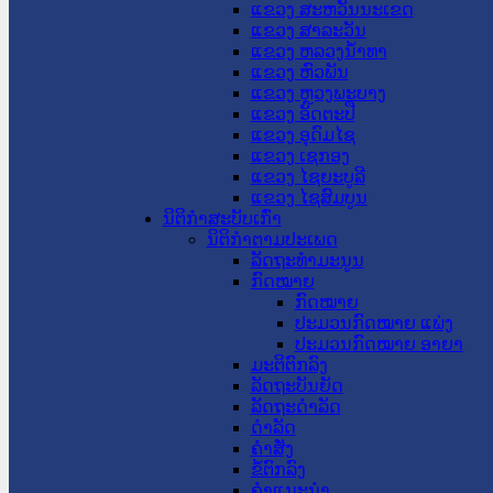
ແຂວງ ສະຫວັນນະເຂດ
ແຂວງ ສາລະວັນ
ແຂວງ ຫລວງນໍ້າທາ
ແຂວງ ຫົວພັນ
ແຂວງ ຫຼວງພະບາງ
ແຂວງ ອັດຕະປື
ແຂວງ ອຸດົມໄຊ
ແຂວງ ເຊກອງ
ແຂວງ ໄຊຍະບູລີ
ແຂວງ ໄຊສົມບູນ
ນິຕິກໍາສະບັບເກົ່າ
ນິຕິກຳຕາມປະເພດ
ລັດຖະທໍາມະນູນ
ກົດໝາຍ
ກົດໝາຍ
ປະມວນກົດໝາຍ ແພ່ງ
ປະມວນກົດໝາຍ ອາຍາ
ມະຕິຕົກລົງ
ລັດຖະບັນຍັດ
ລັດຖະດໍາລັດ
ດໍາລັດ
ຄໍາສັ່ງ
ຂໍ້ຕົກລົງ
ຄໍາແນະນໍາ