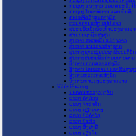
ກະຊວງ ເຕັກໂນໂລຊີ ແລະ ການສື່
ກະຊວງ ແຮງງານ ແລະ ສະຫວັດດີ
ກະຊວງ ໂຍທາທິການ ແລະ ຂົນສົ່ງ
ຄະນະຈັດຕັ້ງສູນກາງພັກ
ທະນາຄານແຫ່ງ ສປປ ລາວ
ສະຫະພັນນັກຮົບເກົ່າແຫ່ງຊາດລາ
ສານປະຊາຊົນສູງສຸດ
ສູນກາງ ສະຫະພັນແມ່ຍິງລາວ
ສູນກາງ ແນວລາວສ້າງຊາດ
ສູນກາງຊາວໜຸ່ມປະຊາຊົນປະຕິວັ
ສູນກາງສະຫະພັນກຳມະບານລາວ
ອົງການ ກວດສອບແຫ່ງລັດ
ອົງການ ໄອຍະການປະຊາຊົນສູງສຸ
ອົງການກວດກາແຫ່ງລັດ
ອົງການກາແດງແຫ່ງຊາດລາວ
ນິຕິກໍາຂັ້ນແຂວງ
ນະ​ຄອນ​ຫລວງວຽງຈັນ
ແຂວງ ຄໍາມ່ວນ
ແຂວງ ຈໍາປາສັກ
ແຂວງ ຊຽງຂວາງ
ແຂວງ ບໍລິຄໍາໄຊ
ແຂວງ ບໍ່ແກ້ວ
ແຂວງ ຜົ້ງສາລີ
ແຂວງ ວຽງຈັນ