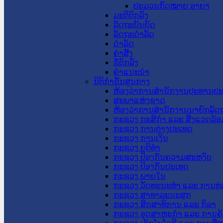
ປະມວນກົດໝາຍ ອາຍາ
ມະຕິຕົກລົງ
ລັດຖະບັນຍັດ
ລັດຖະດໍາລັດ
ດໍາລັດ
ຄໍາສັ່ງ
ຂໍ້ຕົກລົງ
ຄໍາແນະນໍາ
ນິຕິກຳຂັ້ນສູນກາງ
ຫ້ອງວ່າການສໍານັກງານປະທານປ
ສະພາແຫ່ງຊາດ
ຫ້ອງວ່າການສຳນັກງານນາຍົກລັດຖ
ກະຊວງ ກະສິກຳ ແລະ ສິ່ງແວດລ້ອ
ກະຊວງ ການຕ່າງປະເທດ
ກະຊວງ ການເງິນ
ກະຊວງ ຍຸຕິທໍາ
ກະຊວງ ປ້ອງກັນຄວາມສະຫງົບ
ກະຊວງ ປ້ອງກັນປະເທດ
ກະຊວງ ພາຍໃນ
ກະຊວງ ວັດທະນະທຳ ແລະ ການທ່
ກະຊວງ ສາທາລະນະສຸກ
ກະຊວງ ສຶກສາທິການ ແລະ ກິລາ
ກະຊວງ ອຸດສາຫະກຳ ແລະ ການຄ້