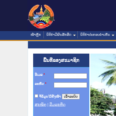
ໜ້າຫຼັກ
ນິຕິກໍາມີຜົນສັກສິດ
ນິຕິກໍາປະກອບຄໍາເຫັນ
ພື້ນທີ່ຂອງສະມາຊິກ
ອີເມລ
*
ລະຫັດ
*
ຈື່ຂໍ້ມູນໄວ້ຄັ້ງໜ້າ
ສະໝັກ
|
ລືມລະຫັດ