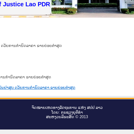
f Justice Lao PDR
ບ ດວ້ຍການກຳນົດລາຄາ ຂາຍຍ່ອຍຕ່ຳສຸດ
ການກຳນົດລາຄາ ຂາຍຍ່ອຍຕ່ຳສຸດ
ພັນຢາສູບ ດວ້ຍການກຳນົດລາຄາ ຂາຍຍ່ອຍຕ່ຳສຸດ
ຈົດ​ໝາຍ​ເຫດ​ທາງ​ລັດ​ຖະ​ການ ແຫ່ງ ສ​ປ​ປ ລາວ
ໂດຍ: ກະ​ຊວງຍຸ​ຕິ​ທຳ
ສະ​ຫງວນ​ລິ​ຂະ​ສິດ © 2013