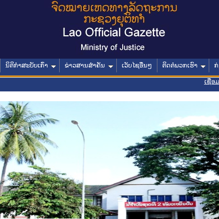
ນິຕິກໍາສະບັບເກົ່າ
ຂ່າວສານສໍາຄັນ
ເວັບໄຊອື່ນໆ
ຕິດຕໍ່ພວກເຮົາ
ກ
ເຊື່