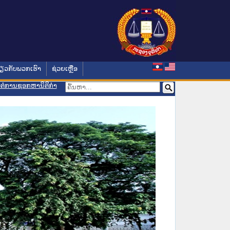
່ຽວກັບພວກເຮົາ
ຊ່ວຍເຫຼືອ
ອມຕໍ່ການຊອກຫານິຕິກຳ